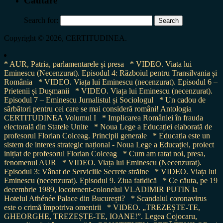
Cautare
Search for:
Copyright © 2026, CERTITUDINEA.
* AUR, Patria, parlamentarele și presa
* VIDEO. Viata lui
Eminescu (Necenzurat). Episodul 4: Războiul pentru Transilvania și
România
* VIDEO. Viața lui Eminescu (necenzurat). Episodul 6 –
Prietenii și Dușmanii
* VIDEO. Viața lui Eminescu (necenzurat).
Episodul 7 – Eminescu Jurnalistul și Sociologul
* Un cadou de
sărbători pentru cei care se mai consideră români! Antologia
CERTITUDINEA Volumul I
* Implicarea României în frauda
electorală din Statele Unite
* Noua Lege a Educației elaborată de
profesorul Florian Colceag. Principii generale
* Educația este un
sistem de interes strategic național - Noua Lege a Educației, proiect
inițiat de profesorul Florian Colceag
* Cum am ratat noi, presa,
fenomenul AUR
* VIDEO. Viața lui Eminescu (Necenzurat).
Episodul 3: Vânat de Serviciile Secrete străine
* VIDEO. Viața lui
Eminescu (necenzurat). Episodul 9. Ziua fatidică
* Ce căuta, pe 19
decembrie 1989, locotenent-colonelul VLADIMIR PUTIN la
Hotelul Athénée Palace din București?
* Scandalul coronavirus
este o crimă împotriva omenirii
* VIDEO. „TREZEȘTE-TE,
GHEORGHE, TREZEȘTE-TE, IOANE!”. Legea Cojocaru,