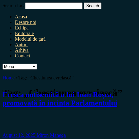
Search for:
Acasa
Despre noi
Echipa
Editoriale
Modelul de țară
Autori
Arhiva
Contact
Home
/
Tag:
„Chestiunea evreiască”
Tag:
„Chestiunea evreiască”
Fresca antisemită a lui Ioan Roșca,
promovată în incinta Parlamentului
August 12, 2025
Miron Manega