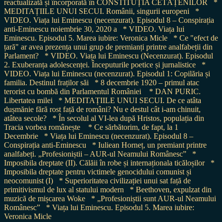
reactualizată și încorporată în CONSTITUȚIA CETĂȚENILOR
*
MEDITAȚIILE UNUI SECUI. Românii, singurii europeni
*
VIDEO. Viața lui Eminescu (necenzurat). Episodul 8 – Conspirația
anti-Eminescu noiembrie 30, 2020 a
* VIDEO. Viața lui
Eminescu. Episodul 5. Marea iubire: Veronica Micle
* Ce "efect de
țară" ar avea prezența unui grup de premianți printre analfabeții din
Parlament?
* VIDEO. Viața lui Eminescu (Necenzurat). Episodul
2. Exuberanța adolescenței. Începuturile poetice și jurnalistice
*
VIDEO. Viața lui Eminescu (necenzurat). Episodul 1: Copilăria și
familia. Destinul fraților săi
* 8 decembrie 1920 – primul atac
terorist cu bombă din Parlamentul României
* DAN PURIC.
Libertatea milei
* MEDITAȚIILE UNUI SECUI. De ce atâta
dușmănie fără rost față de români? Nu e destul cât i-am chinuit,
atâtea secole?
* În secolul al VI-lea după Hristos, populația din
Tracia vorbea românește
* Ce sărbătorim, de fapt, la 1
Decembrie
* Viața lui Eminescu (necenzurat). Episodul 8 –
Conspirația anti-Eminescu
* Iuliean Horneț, un premiant printre
analfabeți. „Profesioniștii – AUR-ul Neamului Românesc”
*
Imposibila dreptate (II). Călăii în robe și internaționala ticăloșilor
*
Imposibila dreptate pentru victimele genocidului comunist și
neocomunist (I)
* Superioritatea civilizației unui sat față de
primitivismul de lux al statului modern
* Beethoven, expulzat din
muzică de mișcarea Woke
* „Profesioniștii sunt AUR-ul Neamului
Românesc”
* Viața lui Eminescu. Episodul 5. Marea iubire:
Veronica Micle