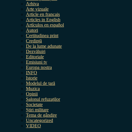
Arhiva
Arte vizuale
Article en français
Articles in English
Artículos en español
Autori
Certitudinea print
Credință
De la lume adunate
Dezvăluiri
Editoriale
Emisiuni tv
Europa nostra
INFO
Istorie
Modelul de țară
Muzica
Opinii
Salonul refuzaților
Societate
Știri militare
Tema de gândire
Uncategorized
VIDEO