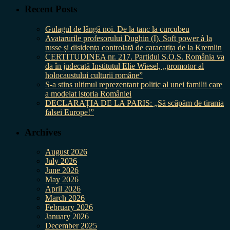
Recent Posts
Gulagul de lângă noi. De la tanc la curcubeu
Avatarurile profesorului Dughin (I). Soft power à la
russe și disidența controlată de caracatița de la Kremlin
CERTITUDINEA nr. 217. Partidul S.O.S. România va
da în judecată Institutul Elie Wiesel, „promotor al
holocaustului culturii române”
S-a stins ultimul reprezentant politic al unei familii care
a modelat istoria României
DECLARAȚIA DE LA PARIS: „Să scăpăm de tirania
falsei Europe!”
Archives
August 2026
July 2026
June 2026
May 2026
April 2026
March 2026
February 2026
January 2026
December 2025