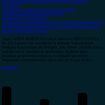
Arhiva
Certitudinea print
Dezvăluiri
Opinii
Tema de gândire
1 Comment
„Chestiunea evreiască”
Adina Marincea
Alexandru
Amititeloaie
antisemitism
Calistrat Mugurel
Atudorei
CERTITUDINEA Nr.
192
certitudinea.com
certitudinea.ro
Corvin Lupu
Elie Wiesel
Fresca lui
Roșca
Gică Manole
INSHR-EW
Ioan Roșca
Ion Coja
ortodox
Senator
Dumitru Manea
Vasile Zărnescu
Autor: ADINA MARINCEA Articol apărut în CERTITUDINEA
Nr. 192 Autoarea este cercetătoare la Institutul Național pentru
Studierea Holocaustului din România „Elie Wiesel” (INSHR-EW) și
unul din autorii raportului de monitorizare. În ultima lună a
declanșat, pe platforma context.ro, o campanie agresivă de
demonizare a antisemitismului (sau a ceea ce i se pare ei că e…
Read More