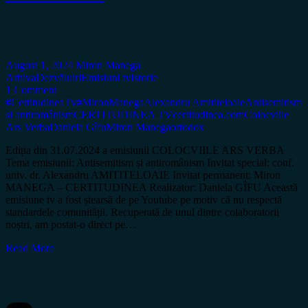
August 1, 2024
Miron Manega
Arhiva
Dezvăluiri
Emisiuni tv
Istorie
1 Comment
#CertitudineaTv
#MironManega
Alexandru Amititeloaie
Antisemitism
și antiromânism
CERTITUDINEA TV
certitudinea.com
Colocviile
Ars Verba
Daniela Gîfu
Miron Manega
ortodox
Ediția din 31.07.2024 a emisiunii COLOCVIILE ARS VERBA
Tema emisiunii: Antisemitism și antiromânism Invitat special: conf.
univ. dr. Alexandru AMITITELOAIE Invitat permanent: Miron
MANEGA – CERTITUDINEA Realizator: Daniela GÎFU Această
emisiune tv a fost ștearsă de pe Youtube pe motiv că nu respectă
standardele comunității. Recuperată de unul dintre colaboratorii
noștri, am postat-o direct pe…
Read More