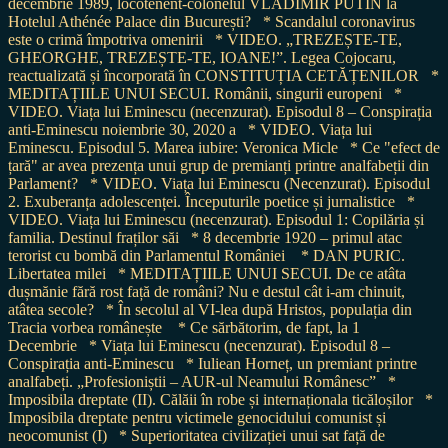
decembrie 1989, locotenent-colonelul VLADIMIR PUTIN la
Hotelul Athénée Palace din București?
* Scandalul coronavirus
este o crimă împotriva omenirii
* VIDEO. „TREZEȘTE-TE,
GHEORGHE, TREZEȘTE-TE, IOANE!”. Legea Cojocaru,
reactualizată și încorporată în CONSTITUȚIA CETĂȚENILOR
*
MEDITAȚIILE UNUI SECUI. Românii, singurii europeni
*
VIDEO. Viața lui Eminescu (necenzurat). Episodul 8 – Conspirația
anti-Eminescu noiembrie 30, 2020 a
* VIDEO. Viața lui
Eminescu. Episodul 5. Marea iubire: Veronica Micle
* Ce "efect de
țară" ar avea prezența unui grup de premianți printre analfabeții din
Parlament?
* VIDEO. Viața lui Eminescu (Necenzurat). Episodul
2. Exuberanța adolescenței. Începuturile poetice și jurnalistice
*
VIDEO. Viața lui Eminescu (necenzurat). Episodul 1: Copilăria și
familia. Destinul fraților săi
* 8 decembrie 1920 – primul atac
terorist cu bombă din Parlamentul României
* DAN PURIC.
Libertatea milei
* MEDITAȚIILE UNUI SECUI. De ce atâta
dușmănie fără rost față de români? Nu e destul cât i-am chinuit,
atâtea secole?
* În secolul al VI-lea după Hristos, populația din
Tracia vorbea românește
* Ce sărbătorim, de fapt, la 1
Decembrie
* Viața lui Eminescu (necenzurat). Episodul 8 –
Conspirația anti-Eminescu
* Iuliean Horneț, un premiant printre
analfabeți. „Profesioniștii – AUR-ul Neamului Românesc”
*
Imposibila dreptate (II). Călăii în robe și internaționala ticăloșilor
*
Imposibila dreptate pentru victimele genocidului comunist și
neocomunist (I)
* Superioritatea civilizației unui sat față de