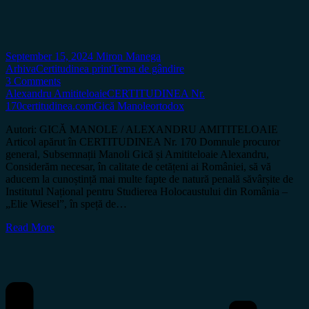
September 15, 2024
Miron Manega
Arhiva
Certitudinea print
Tema de gândire
3 Comments
Alexandru Amititeloaie
CERTITUDINEA Nr.
170
certitudinea.com
Gică Manole
ortodox
Autori: GICĂ MANOLE / ALEXANDRU AMITITELOAIE
Articol apărut în CERTITUDINEA Nr. 170 Domnule procuror
general, Subsemnații Manoli Gică și Amititeloaie Alexandru,
Considerăm necesar, în calitate de cetățeni ai României, să vă
aducem la cunoștință mai multe fapte de natură penală săvârșite de
Institutul Național pentru Studierea Holocaustului din România –
„Elie Wiesel”, în speță de…
Read More