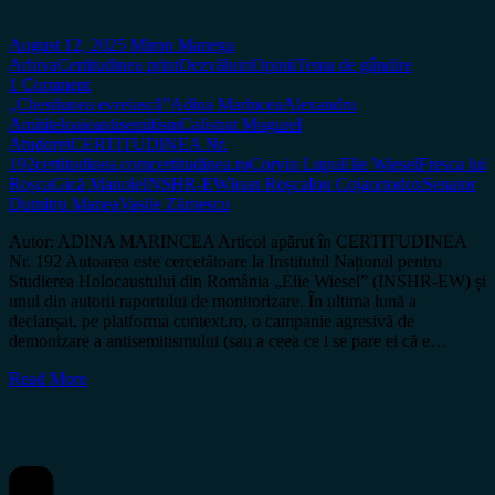
August 12, 2025
Miron Manega
Arhiva
Certitudinea print
Dezvăluiri
Opinii
Tema de gândire
1 Comment
„Chestiunea evreiască”
Adina Marincea
Alexandru
Amititeloaie
antisemitism
Calistrat Mugurel
Atudorei
CERTITUDINEA Nr.
192
certitudinea.com
certitudinea.ro
Corvin Lupu
Elie Wiesel
Fresca lui
Roșca
Gică Manole
INSHR-EW
Ioan Roșca
Ion Coja
ortodox
Senator
Dumitru Manea
Vasile Zărnescu
Autor: ADINA MARINCEA Articol apărut în CERTITUDINEA
Nr. 192 Autoarea este cercetătoare la Institutul Național pentru
Studierea Holocaustului din România „Elie Wiesel” (INSHR-EW) și
unul din autorii raportului de monitorizare. În ultima lună a
declanșat, pe platforma context.ro, o campanie agresivă de
demonizare a antisemitismului (sau a ceea ce i se pare ei că e…
Read More