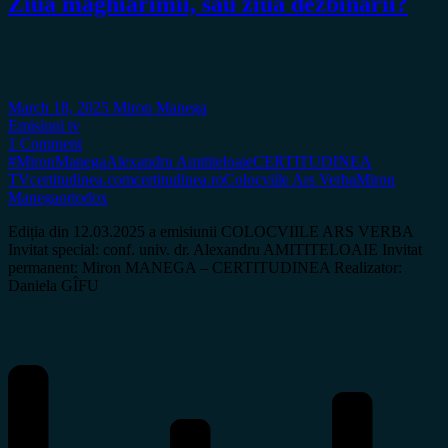
Ziua maghiarimii, sau ziua dezbinării?
March 18, 2025
Miron Manega
Emisiuni tv
1 Comment
#MironManega
Alexandru Amititeloaie
CERTITUDINEA
TV
certitudinea.com
certitudinea.ro
Colocviile Ars Verba
Miron
Manega
ortodox
Ediția din 12.03.2025 a emisiunii COLOCVIILE ARS VERBA
Invitat special: conf. univ. dr. Alexandru AMITITELOAIE Invitat
permanent: Miron MANEGA – CERTITUDINEA Realizator:
Daniela GÎFU