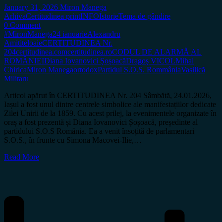
January 31, 2026
Miron Manega
Arhiva
Certitudinea print
INFO
Istorie
Tema de gândire
0 Comment
#MironManega
24 ianuarie
Alexandru
Amititeloaie
CERTITUDINEA Nr.
204
certitudinea.com
certitudinea.ro
CODUL DE ALARMĂ AL
ROMÂNIEI
Diana Iovanovici Șoșoacă
Dragoș VICOL
Mihai
Chirica
Miron Manega
ortodox
Partidul S.O.S. Rommânia
Vasilică
Militaru
Articol apărut în CERTITUDINEA Nr. 204 Sâmbătă, 24.01.2026,
Iașul a fost unul dintre centrele simbolice ale manifestațiilor dedicate
Zilei Unirii de la 1859. Cu acest prilej, la evenimentele organizate în
oraș a fost prezentă și Diana Iovanovici Șoșoacă, președinte al
partidului S.O.S România. Ea a venit însoțită de parlamentari
S.O.S., în frunte cu Simona Macovei-Ilie,…
Read More