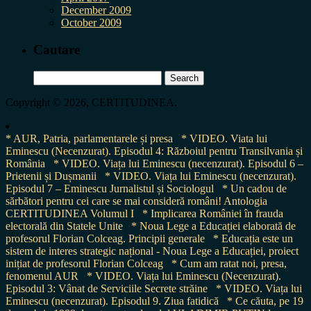
December 2009
October 2009
Cautare
Search
for:
Copyright © 2026, CERTITUDINEA.
* AUR, Patria, parlamentarele și presa
* VIDEO. Viata lui
Eminescu (Necenzurat). Episodul 4: Războiul pentru Transilvania și
România
* VIDEO. Viața lui Eminescu (necenzurat). Episodul 6 –
Prietenii și Dușmanii
* VIDEO. Viața lui Eminescu (necenzurat).
Episodul 7 – Eminescu Jurnalistul și Sociologul
* Un cadou de
sărbători pentru cei care se mai consideră români! Antologia
CERTITUDINEA Volumul I
* Implicarea României în frauda
electorală din Statele Unite
* Noua Lege a Educației elaborată de
profesorul Florian Colceag. Principii generale
* Educația este un
sistem de interes strategic național - Noua Lege a Educației, proiect
inițiat de profesorul Florian Colceag
* Cum am ratat noi, presa,
fenomenul AUR
* VIDEO. Viața lui Eminescu (Necenzurat).
Episodul 3: Vânat de Serviciile Secrete străine
* VIDEO. Viața lui
Eminescu (necenzurat). Episodul 9. Ziua fatidică
* Ce căuta, pe 19