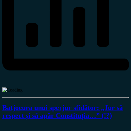
Batjocura unui sperjur sfidător: „Jur să
respect și să apăr Constituția…” (!?)