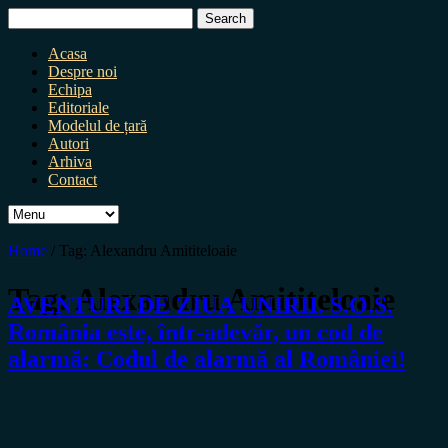
Search
for:
Acasa
Despre noi
Echipa
Editoriale
Modelul de țară
Autori
Arhiva
Contact
Home
/
Tag:
Alexandru Amititeloaie
Tag:
Alexandru Amititeloaie
AVENTURI DE ZIUA UNIRII. S.O.S.
România este, într-adevăr, un cod de
alarmă: Codul de alarmă al României!