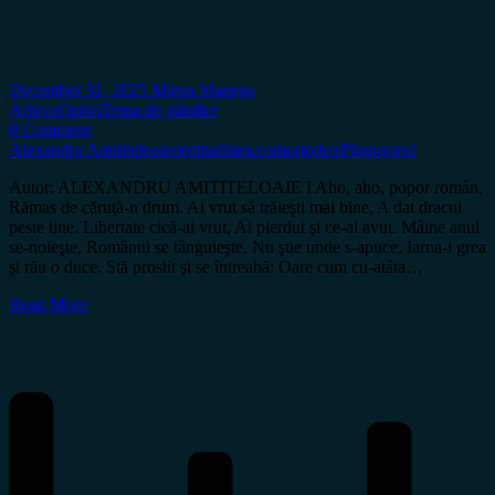
December 31, 2025
Miron Manega
Arhiva
Opinii
Tema de gândire
0 Comment
Alexandru Amititeloaie
certitudinea.com
ortodox
Plugușorul
Autor: ALEXANDRU AMITITELOAIE I Aho, aho, popor român,
Rămas de căruţă-n drum. Ai vrut să trăieşti mai bine, A dat dracul
peste tine. Libertate cică-ai vrut, Ai pierdut şi ce-ai avut. Mâine anul
se-noieşte, Românul se tânguieşte, Nu ştie unde s-apuce, Iarna-i grea
şi rău o duce. Stă prostit şi se întreabă: Oare cum cu-atâta…
Read More