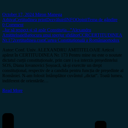
October 17, 2024
Miron Manega
Arhiva
Certitudinea print
Dezvăluiri
INFO
Opinii
Tema de gândire
0 Comment
„Jur să respect și să apăr Constituția...”
Alexandru
Amititeloaie
Batjocura unui sperjur sfidător
CCR
CERTITUDINEA
Nr.172
certitudinea.com
Curtea Constituțională a România
ortodox
Autor: Conf. Univ. ALEXANDRU AMITITELOAIE Articol
apărut în CERTITUDINEA Nr. 173 Pentru mine nu este o noutate
dictatul curții constituționale, prin care i s-a interzis președintelui
SOS, Diana Iovanovici Șoșoacă, să-și exercite un drept
constituțional, respectiv de a candida pentru funcția de președinte al
României. N-am folosit întâmplător cuvântul „dictat”. Toată lumea,
indiferent de orientările…
Read More