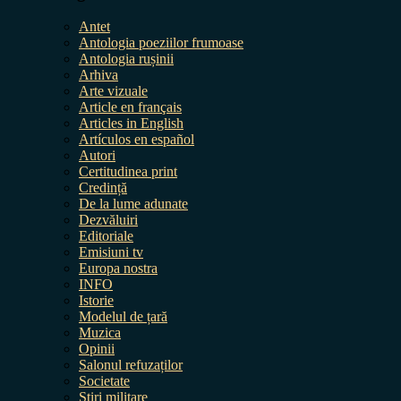
Antet
Antologia poeziilor frumoase
Antologia rușinii
Arhiva
Arte vizuale
Article en français
Articles in English
Artículos en español
Autori
Certitudinea print
Credință
De la lume adunate
Dezvăluiri
Editoriale
Emisiuni tv
Europa nostra
INFO
Istorie
Modelul de țară
Muzica
Opinii
Salonul refuzaților
Societate
Știri militare