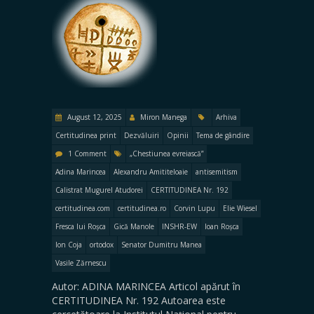
August 12, 2025
Miron Manega
Arhiva
Certitudinea print
Dezvăluiri
Opinii
Tema de gândire
1 Comment
„Chestiunea evreiască”
Adina Marincea
Alexandru Amititeloaie
antisemitism
Calistrat Mugurel Atudorei
CERTITUDINEA Nr. 192
certitudinea.com
certitudinea.ro
Corvin Lupu
Elie Wiesel
Fresca lui Roșca
Gică Manole
INSHR-EW
Ioan Roșca
Ion Coja
ortodox
Senator Dumitru Manea
Vasile Zărnescu
Autor: ADINA MARINCEA Articol apărut în
CERTITUDINEA Nr. 192 Autoarea este