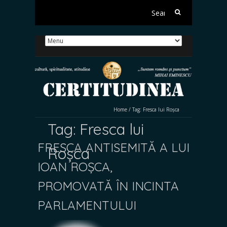
Search
for:
Home
/
Tag:
Fresca lui Roșca
Tag:
Fresca lui
FRESCA ANTISEMITĂ A LUI
Roșca
IOAN ROȘCA,
PROMOVATĂ ÎN INCINTA
PARLAMENTULUI