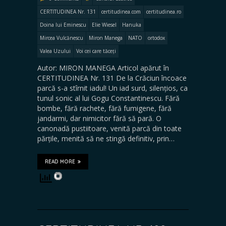
CERTITUDINEA Nr. 131
certitudinea.com
certitudinea.ro
Doina lui Eminescu
Elie Wiesel
Hanuka
Mircea Vulcănescu
Miron Manega
NATO
ortodox
Valea Uzului
Voi cei care tăceți
Autor: MIRON MANEGA Articol apărut în
CERTITUDINEA Nr. 131 De la Crăciun încoace
parcă s-a stîrnit iadul! Un iad surd, silențios, ca
tunul sonic al lui Gogu Constantinescu. Fără
bombe, fără rachete, fără fumigene, fără
jandarmi, dar nimicitor fără să pară. O
canonadă pustiitoare, venită parcă din toate
părțile, menită să ne stingă definitiv, prin…
READ MORE