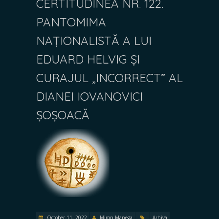
CERTITUDINEA NR. 122.
PANTOMIMA
NAȚIONALISTĂ A LUI
EDUARD HELVIG ȘI
CURAJUL „INCORRECT” AL
DIANEI IOVANOVICI
ȘOȘOACĂ
October 11, 2022
Miron Manega
Arhiva