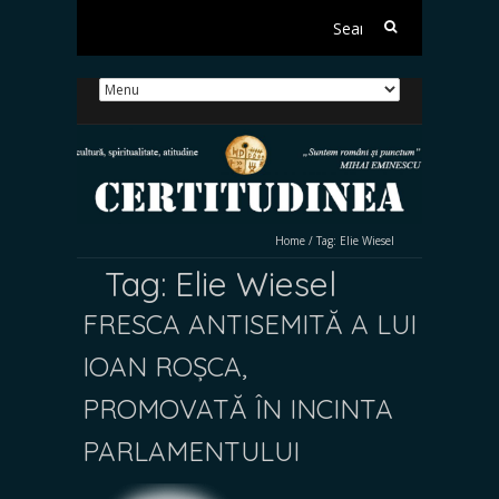
Search
for:
Home
/
Tag:
Elie Wiesel
Tag:
Elie Wiesel
FRESCA ANTISEMITĂ A LUI
IOAN ROȘCA,
PROMOVATĂ ÎN INCINTA
PARLAMENTULUI