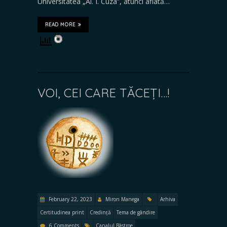
Universitatea „Al. I. Cuza”, atunci aflată…
READ MORE
VOI, CEI CARE TĂCEȚI…!
February 22, 2023
Miron Manega
Arhiva
Certitudinea print
Credință
Tema de gândire
6 Comments
Canalul Bâstroe