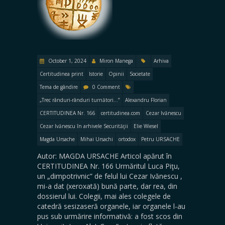
October 1, 2024
Miron Manega
Arhiva
Certitudinea print
Istorie
Opinii
Societate
Tema de gândire
0 Comment
„Trec rânduri-rânduri turnători...”
Alexandru Florian
CERTITUDINEA Nr. 166
certitudinea.com
Cezar Ivănescu
Cezar Ivănescu în arhivele Securităţii
Elie Wiesel
Magda Ursache
Mihai Ursachi
ortodox
Petru URSACHE
Autor: MAGDA URSACHE Articol apărut în
CERTITUDINEA Nr. 166 Urmăritul Luca Piţu,
un „dimpotrivnic” de felul lui Cezar Ivănescu ,
mi-a dat (xeroxată) bună parte, dar rea, din
dossierul lui. Colegii, mai ales colegele de
catedră sesizaseră organele, iar organele l-au
pus sub urmărire informativă: a fost scos din