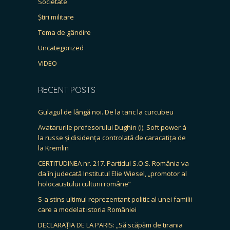
Societate
Știri militare
Tema de gândire
Uncategorized
VIDEO
RECENT POSTS
Gulagul de lângă noi. De la tanc la curcubeu
Avatarurile profesorului Dughin (I). Soft power à
la russe și disidența controlată de caracatița de
la Kremlin
CERTITUDINEA nr. 217. Partidul S.O.S. România va
da în judecată Institutul Elie Wiesel, „promotor al
holocaustului culturii române”
S-a stins ultimul reprezentant politic al unei familii
care a modelat istoria României
DECLARAȚIA DE LA PARIS: „Să scăpăm de tirania