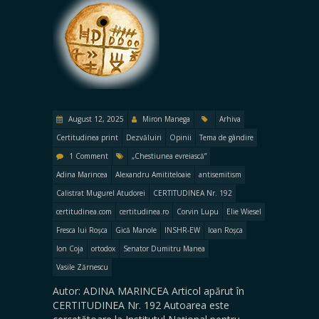
August 12, 2025
Miron Manega
Arhiva
Certitudinea print
Dezvăluiri
Opinii
Tema de gândire
1 Comment
„Chestiunea evreiască”
Adina Marincea
Alexandru Amititeloaie
antisemitism
Calistrat Mugurel Atudorei
CERTITUDINEA Nr. 192
certitudinea.com
certitudinea.ro
Corvin Lupu
Elie Wiesel
Fresca lui Roșca
Gică Manole
INSHR-EW
Ioan Roșca
Ion Coja
ortodox
Senator Dumitru Manea
Vasile Zărnescu
Autor: ADINA MARINCEA Articol apărut în
CERTITUDINEA Nr. 192 Autoarea este