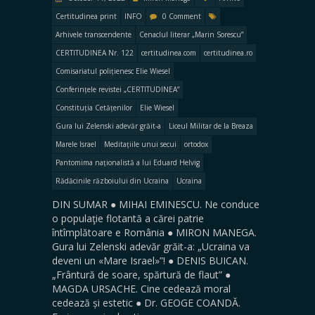
Certitudinea print
INFO
0 Comment
Arhivele transcendente
Cenaclul literar „Marin Sorescu”
CERTITUDINEA Nr. 122
certitudinea.com
certitudinea.ro
Comisariatul polițienesc Elie Wiesel
Conferințele revistei „CERTITUDINEA”
Constituția Cetățenilor
Elie Wiesel
Gura lui Zelenski adevăr grăit-a
Liceul Militar de la Breaza
Marele Israel
Meditațiile unui secui
ortodox
Pantomima naționalistă a lui Eduard Helvig
Rădăcinile războiului din Ucraina
Ucraina
DIN SUMAR ● MIHAI EMINESCU. Ne conduce
o populaţie flotantă a cărei patrie
întîmplătoare e România ● MIRON MANEGA.
Gura lui Zelenski adevăr grăit-a: „Ucraina va
deveni un «Mare Israel»”! ● DENIS BUICAN.
„Frântură de soare, spărtură de flaut” ●
MAGDA URSACHE. Cine cedează moral
cedează și estetic ● Dr. GEOGE COANDĂ.