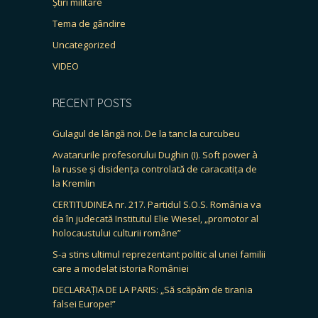
Știri militare
Tema de gândire
Uncategorized
VIDEO
RECENT POSTS
Gulagul de lângă noi. De la tanc la curcubeu
Avatarurile profesorului Dughin (I). Soft power à
la russe și disidența controlată de caracatița de
la Kremlin
CERTITUDINEA nr. 217. Partidul S.O.S. România va
da în judecată Institutul Elie Wiesel, „promotor al
holocaustului culturii române”
S-a stins ultimul reprezentant politic al unei familii
care a modelat istoria României
DECLARAȚIA DE LA PARIS: „Să scăpăm de tirania
falsei Europe!”