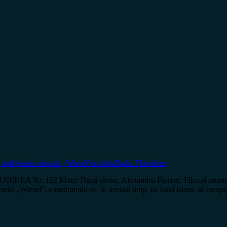
 polițienesc-terorist „Wiesel”
ortodox
Radu Theodoru
EA Nr. 122 Moto: Dacă tăceai, Alexandru Florian, Filozof neomar
orist „Wiesel”, constituindu-se, în același timp, ca fond istoric al exce