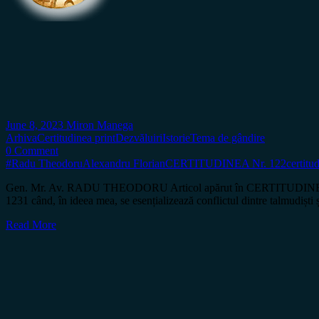
June 8, 2023
Miron Manega
Arhiva
Certitudinea print
Dezvăluiri
Istorie
Tema de gândire
0 Comment
#Radu Theodoru
Alexandru Florian
CERTITUDINEA Nr. 122
certitu
Gen. Mr. Av. RADU THEODORU Articol apărut în CERTITUDINEA Nr. 
1231 când, în ideea mea, se esențializează conflictul dintre talmudiști ș
Read More