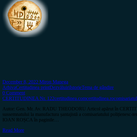
December 8, 2022
Miron Manega
Arhiva
Certitudinea print
Dezvăluiri
Istorie
Tema de gândire
0 Comment
CERTITUDINEA Nr. 122
certitudinea.com
certitudinea.ro
comisariatul
Autor: Gen. Mr. Av. RADU THEODORU Articol apărut în CERTITUDIN
sussemnatului la manufactura șantajistă a comisariatului polițienesc-ter
IOAN ROȘCA în paginile…
Read More