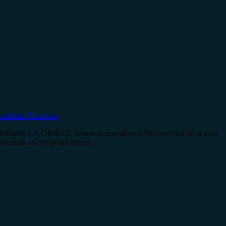
dox
Radu Theodoru
âneai. LA OBIECT. Demarez operațiunea retrospectivă de la anul
ra actuală, cu sprijinul Ocultei,…