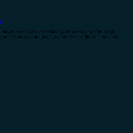
ru
ut cercetătoare. Prezentată, pretutindeni și oricând, drept
 coordonează acum campania de „vânătoare de vrăjitoare“ antisemite