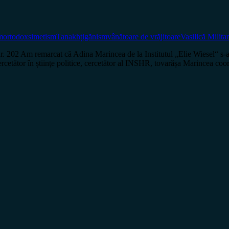
m
ortodox
simetism
Tanakh
țigănism
vânătoare de vrăjitoare
Vasilică Milita
 remarcat că Adina Marincea de la Institutul „Elie Wiesel“ s-a născ
, cercetător în știinţe politice, cercetător al INSHR, tovarășa Marincea