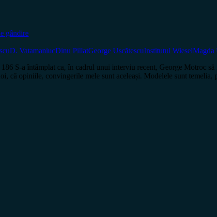
e gândire
scu
D. Vatamaniuc
Dinu Pillat
George Uscătescu
Institutul Wiesel
Magda 
întâmplat ca, în cadrul unui interviu recent, George Motroc să mă 
 noi, că opiniile, convingerile mele sunt aceleași. Modelele sunt temelia,