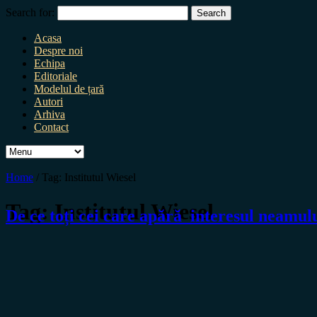
Search for:
Acasa
Despre noi
Echipa
Editoriale
Modelul de țară
Autori
Arhiva
Contact
Home
/
Tag:
Institutul Wiesel
Tag:
Institutul Wiesel
De ce toți cei care apără interesul neamulu