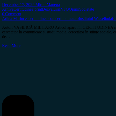
December 17, 2025
Miron Manega
Arhiva
Certitudinea print
Dezvăluiri
INFO
Opinii
Societate
0 Comment
Adina Marincea
certitudinea.com
certitudinea.ro
Institutul Wiesel
iudais
Autor: VASILICĂ MILITARU Articol apărut în CERTITUDINEA nr. 202 Am
cercetător în comunicare și studii media, cercetător în știinţe sociale
de…
Read More