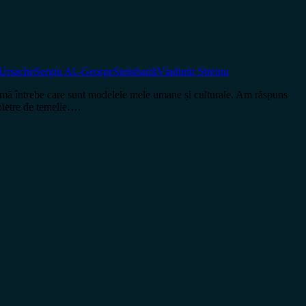
Ursache
Sergiu Al.-George
Steinhardt
Vladimir Streinu
întrebe care sunt modelele mele umane și culturale. Am răspuns
 pietre de temelie….