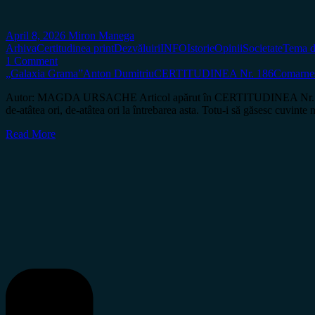
April 8, 2026
Miron Manega
Arhiva
Certitudinea print
Dezvăluiri
INFO
Istorie
Opinii
Societate
Tema d
1 Comment
„Galaxia Grama”
Anton Dumitriu
CERTITUDINEA Nr. 186
Comarne
Autor: MAGDA URSACHE Articol apărut în CERTITUDINEA Nr. 186 S-a 
de-atâtea ori, de-atâtea ori la întrebarea asta. Totu-i să găsesc cuvinte
Read More