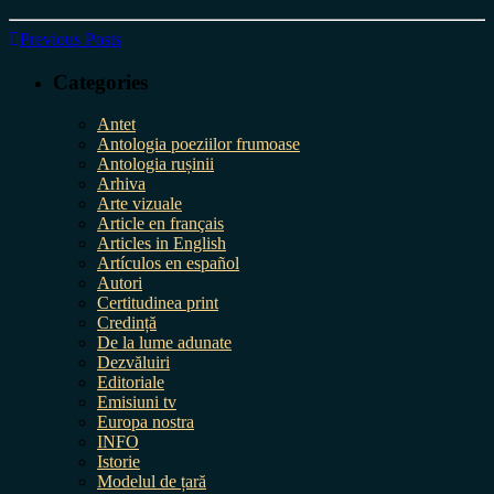
Previous Posts
Categories
Antet
Antologia poeziilor frumoase
Antologia rușinii
Arhiva
Arte vizuale
Article en français
Articles in English
Artículos en español
Autori
Certitudinea print
Credință
De la lume adunate
Dezvăluiri
Editoriale
Emisiuni tv
Europa nostra
INFO
Istorie
Modelul de țară