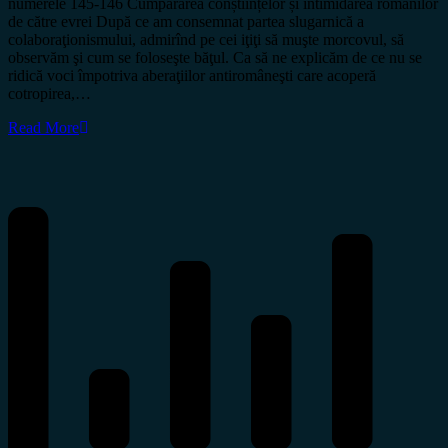
numerele 145-146 Cumpărarea conștiințelor și intimidarea românilor
de către evrei După ce am consemnat partea slugarnică a
colaboraţionismului, admirînd pe cei iţiţi să muşte morcovul, să
observăm şi cum se foloseşte băţul. Ca să ne explicăm de ce nu se
ridică voci împotriva aberaţiilor antiromâneşti care acoperă
cotropirea,…
Read More