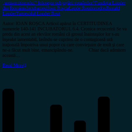
„antisemitismului” foloseşte subjugării românilor?
Fundaţia Lauder
din România
Incubatorul
Ioan Roșca
Laude-Reud
ortodox
Ronald
Lauder
Turnesolul Lauder Reut
Autor: IOAN ROȘCA Articol apărut în CERTITUDINEA
numerele 140-141 INCUBATORUL 6.4. Cronica recuceririi Se va
preda din acest an elevilor români că grosul înaintaşilor lor s-au
înşealat lamentabil, lasîndu-se cuprinsi de o contagioasă ură
iraţională împotriva unui popor cu care convieţuim de mult şi care
ne-a făcut mult bine, emancipându-ne. Chiar dacă admitem
această…
Read More