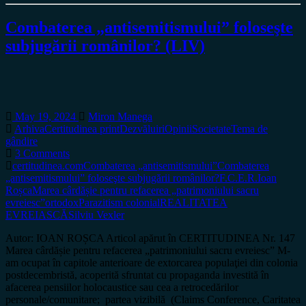
Combaterea „antisemitismului” foloseşte
subjugării românilor? (LIV)
May 19, 2024
Miron Manega
Arhiva
Certitudinea print
Dezvăluiri
Opinii
Societate
Tema de
gândire
3 Comments
certitudinea.com
Combaterea „antisemitismului”
Combaterea
„antisemitismului” foloseşte subjugării românilor?
F.C.E.R.
Ioan
Roșca
Marea cârdășie pentru refacerea „patrimoniului sacru
evreiesc”
ortodox
Parazitism colonial
REALITATEA
EVREIASCĂ
Silviu Vexler
Autor: IOAN ROȘCA Articol apărut în CERTITUDINEA Nr. 147
Marea cârdășie pentru refacerea „patrimoniului sacru evreiesc” M-
am ocupat în capitole anterioare de extorcarea populaţiei din colonia
postdecembristă, acoperită sfruntat cu propaganda investită în
afacerea pensiilor holocaustice sau cea a retrocedărilor
personale/comunitare; partea vizibilă (Claims Conference, Caritatea