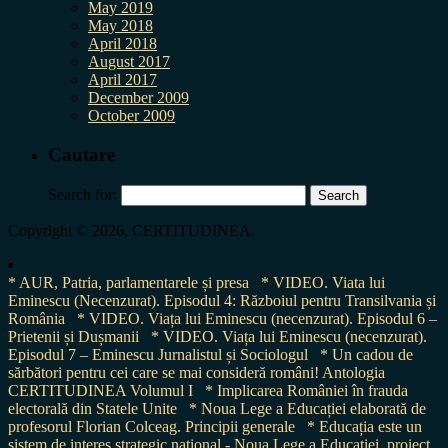
May 2019
May 2018
April 2018
August 2017
April 2017
December 2009
October 2009
Cautare
Search for:
Copyright © 2026, CERTITUDINEA.
* AUR, Patria, parlamentarele și presa
* VIDEO. Viata lui
Eminescu (Necenzurat). Episodul 4: Războiul pentru Transilvania și
România
* VIDEO. Viața lui Eminescu (necenzurat). Episodul 6 –
Prietenii și Dușmanii
* VIDEO. Viața lui Eminescu (necenzurat).
Episodul 7 – Eminescu Jurnalistul și Sociologul
* Un cadou de
sărbători pentru cei care se mai consideră români! Antologia
CERTITUDINEA Volumul I
* Implicarea României în frauda
electorală din Statele Unite
* Noua Lege a Educației elaborată de
profesorul Florian Colceag. Principii generale
* Educația este un
sistem de interes strategic național - Noua Lege a Educației, proiect