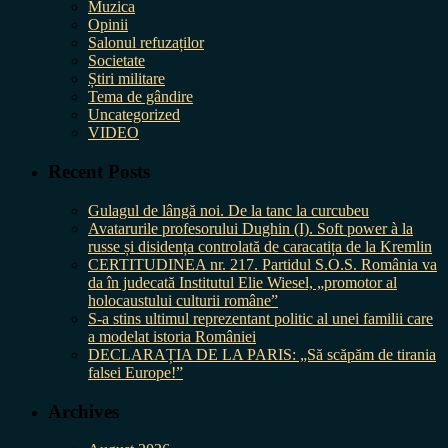
Muzica
Opinii
Salonul refuzaților
Societate
Știri militare
Tema de gândire
Uncategorized
VIDEO
Recent Posts
Gulagul de lângă noi. De la tanc la curcubeu
Avatarurile profesorului Dughin (I). Soft power à la
russe și disidența controlată de caracatița de la Kremlin
CERTITUDINEA nr. 217. Partidul S.O.S. România va
da în judecată Institutul Elie Wiesel, „promotor al
holocaustului culturii române”
S-a stins ultimul reprezentant politic al unei familii care
a modelat istoria României
DECLARAȚIA DE LA PARIS: „Să scăpăm de tirania
falsei Europe!”
Archives