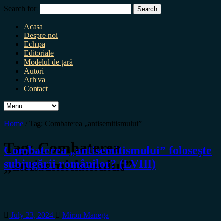
Search for:
Acasa
Despre noi
Echipa
Editoriale
Modelul de țară
Autori
Arhiva
Contact
Home
/
Tag:
Combaterea „antisemitismului”
Tag:
Combaterea
Combaterea „antisemitismului” foloseşte
„antisemitismului”
subjugării românilor? (LVIII)
July 23, 2024
Miron Manega