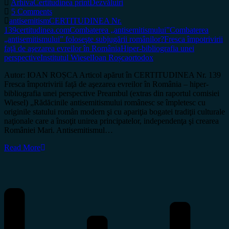
Arhiva
Certitudinea print
Dezvăluiri
5 Comments
antisemitism
CERTITUDINEA Nr.
139
certitudinea.com
Combaterea „antisemitismului”
Combaterea
„antisemitismului” foloseşte subjugării românilor?
Fresca împotrivirii
faţă de aşezarea evreilor în România
Hiper-bibliografia unei
perspective
Institutul Wiesel
Ioan Roșca
ortodox
Autor: IOAN ROȘCA Articol apărut în CERTITUDINEA Nr. 139
Fresca împotrivirii faţă de aşezarea evreilor în România – hiper-
bibliografia unei perspective Preambul (extras din raportul comisiei
Wiesel) „Rădăcinile antisemitismului românesc se împletesc cu
originile statului român modern şi cu apariţia bogatei tradiţii culturale
naţionale care a însoţit unirea principatelor, independenţa şi crearea
României Mari. Antisemitismul…
Read More