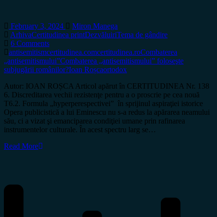
February 3, 2024
Miron Manega
Arhiva
Certitudinea print
Dezvăluiri
Tema de gândire
6 Comments
antisemitism
certitudinea.com
certitudinea.ro
Combaterea
„antisemitismului”
Combaterea „antisemitismului” foloseşte
subjugării românilor?
Ioan Roșca
ortodox
Autor: IOAN ROȘCA Articol apărut în CERTITUDINEA Nr. 138
6. Discreditarea vechii rezistenţe pentru a o proscrie pe cea nouă
T6.2. Formula „hyperperespectivei” în sprijinul aspiraţiei istorice
Opera publicistică a lui Eminescu nu s-a redus la apărarea neamului
său, ci a vizat şi emanciparea condiţiei umane prin rafinarea
instrumentelor culturale. În acest spectru larg se…
Read More