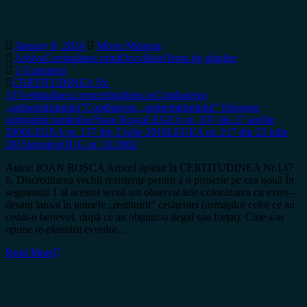
January 8, 2024
Miron Manega
Arhiva
Certitudinea print
Dezvăluiri
Tema de gândire
1 Comment
CERTITUDINEA Nr.
137
certitudinea.com
certitudinea.ro
Combaterea
„antisemitismului”
Combaterea „antisemitismului” foloseşte
subjugării românilor?
Ioan Roșca
LEGEA nr. 107 din 27 aprilie
2006
LEGEA nr. 157 din 2 iulie 2018
LEGEA nr. 217 din 23 iulie
2015
ortodox
OUG nr. 31/2002
Autor: IOAN ROȘCA Articol apărut în CERTITUDINEA Nr.137
6. Discreditarea vechii rezistenţe pentru a o proscrie pe cea nouă În
segmentul 1 al acestui serial am observat tele-colonizarea cu evrei –
desant lansat în numele „restituirii” cetăţeniei (urmaşilor celor ce au
cedat-o benevol, după ce au obţinut-o ilegal sau forţat). Cine s-ar
opune re-plantării evreilor…
Read More