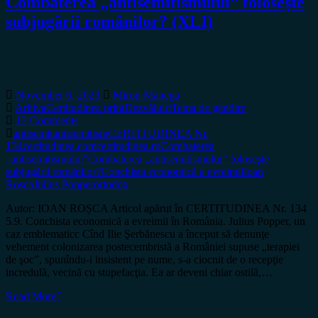
Combaterea „antisemitismului” foloseşte
subjugării românilor? (XLI)
November 6, 2023
Miron Manega
Arhiva
Certitudinea print
Dezvăluiri
Tema de gândire
12 Comments
antisemit
antisemitism
CERTITUDINEA Nr.
134
certitudinea.com
certitudinea.ro
Combaterea
„antisemitismului”
Combaterea „antisemitismului” foloseşte
subjugării românilor?
Conchista economică a evreimii
Ioan
Roșca
Julius Popper
ortodox
Autor: IOAN ROȘCA Articol apărut în CERTITUDINEA Nr. 134
5.9. Conchista economică a evreimii în România. Julius Popper, un
caz emblematicc Cînd Ilie Şerbănescu a început să denunţe
vehement colonizarea postecembristă a României supuse „terapiei
de şoc”, spunîndu-i insistent pe nume, s-a ciocnit de o recepţie
incredulă, vecină cu stupefacţia. Ea ar deveni chiar ostilă,…
Read More