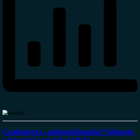
Combaterea „antisemitismului” foloseşte
subjugării românilor? (LV)