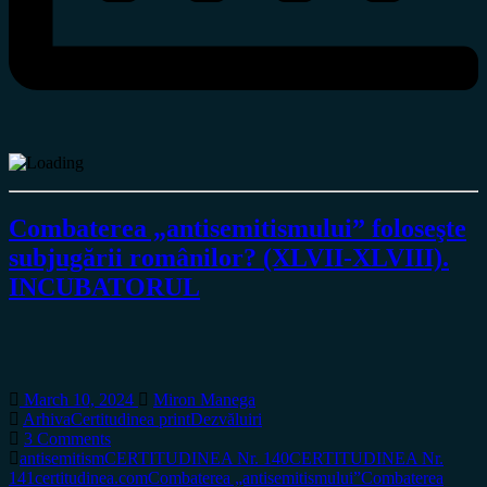
Combaterea „antisemitismului” foloseşte
subjugării românilor? (XLVII-XLVIII).
INCUBATORUL
March 10, 2024
Miron Manega
Arhiva
Certitudinea print
Dezvăluiri
3 Comments
antisemitism
CERTITUDINEA Nr. 140
CERTITUDINEA Nr.
141
certitudinea.com
Combaterea „antisemitismului”
Combaterea