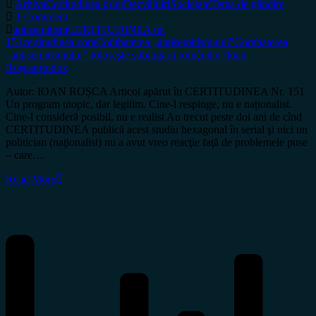
Arhiva
Certitudinea print
Dezvăluiri
Societate
Tema de gândire
1 Comment
antisemitism
CERTITUDINEA nr.
151
certitudinea.com
Combaterea „antisemitismului”
Combaterea
„antisemitismului” foloseşte subjugării românilor?
Ioan
Roșca
ortodox
Autor: IOAN ROȘCA Articol apărut în CERTITUDINEA Nr. 151
Un program utopic, dar legitim. Cine-l respinge, nu e naționalist.
Cine-l consideră posibil, nu e realist Au trecut peste doi ani de cînd
CERTITUDINEA publică acest studiu hexagonal în serial şi nici un
politician (naţionalist) nu a avut vreo reacţie faţă de problemele puse
– care…
Read More