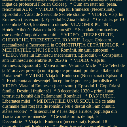
inițiat de profesorul Florian Colceag
* Cum am ratat noi, presa,
fenomenul AUR
* VIDEO. Viața lui Eminescu (Necenzurat).
Episodul 3: Vânat de Serviciile Secrete străine
* VIDEO. Viața lui
Eminescu (necenzurat). Episodul 9. Ziua fatidică
* Ce căuta, pe 19
decembrie 1989, locotenent-colonelul VLADIMIR PUTIN la
Hotelul Athénée Palace din București?
* Scandalul coronavirus
este o crimă împotriva omenirii
* VIDEO. „TREZEȘTE-TE,
GHEORGHE, TREZEȘTE-TE, IOANE!”. Legea Cojocaru,
reactualizată și încorporată în CONSTITUȚIA CETĂȚENILOR
*
MEDITAȚIILE UNUI SECUI. Românii, singurii europeni
*
VIDEO. Viața lui Eminescu (necenzurat). Episodul 8 – Conspirația
anti-Eminescu noiembrie 30, 2020 a
* VIDEO. Viața lui
Eminescu. Episodul 5. Marea iubire: Veronica Micle
* Ce "efect de
țară" ar avea prezența unui grup de premianți printre analfabeții din
Parlament?
* VIDEO. Viața lui Eminescu (Necenzurat). Episodul
2. Exuberanța adolescenței. Începuturile poetice și jurnalistice
*
VIDEO. Viața lui Eminescu (necenzurat). Episodul 1: Copilăria și
familia. Destinul fraților săi
* 8 decembrie 1920 – primul atac
terorist cu bombă din Parlamentul României
* DAN PURIC.
Libertatea milei
* MEDITAȚIILE UNUI SECUI. De ce atâta
dușmănie fără rost față de români? Nu e destul cât i-am chinuit,
atâtea secole?
* În secolul al VI-lea după Hristos, populația din
Tracia vorbea românește
* Ce sărbătorim, de fapt, la 1
Decembrie
* Viața lui Eminescu (necenzurat). Episodul 8 –
Conspirația anti-Eminescu
* Iuliean Horneț, un premiant printre