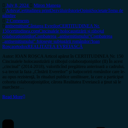
July 8, 2024
Miron Manega
Arhiva
Certitudinea print
Dezvăluiri
Istorie
Opinii
Societate
Tema de
gândire
2 Comments
antisemitism
Cântarea Evreilor
CERTITUDINEA Nr.
150
certitudinea.com
Cincinalele holocaustizării și răbojul
colaboraţioniştilor
Combaterea „antisemitismului”
Combaterea
„antisemitismului” foloseşte subjugării românilor?
Ioan
Roșca
ortodox
REALITATEA EVREIASCĂ
Autor: IOAN ROȘCA Articol apărut în CERTITUDINEA Nr. 150
Cincinalele holocaustizării și răbojul colaboraţioniştilor (II) În acest
„cincinal” (2014-2018), valorificînd pregătirea anterioară a cadrului,
s-a trecut la faza „Cîntării Evereilor” şi batjocoririi românilor care le-
au opus rezistenţă, în ritualuri publice umilitoare, la care a participat
cohorta colaboraţioniştilor, cărora Realitatea Evreiască a ţinut să le
marcheze…
Read More