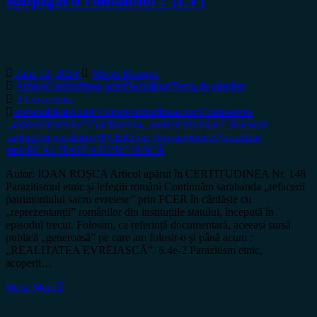
June 12, 2024
Miron Manega
Arhiva
Certitudinea print
Dezvăluiri
Tema de gândire
3 Comments
antisemitism
Aurel Vainer
certitudinea.com
Combaterea
„antisemitismului”
Combaterea „antisemitismului” foloseşte
subjugării românilor?
FCER
Ioan Roșca
ortodox
Parazitism
etnic
REALITATEA EVREIASCĂ
Autor: IOAN ROȘCA Articol apărut în CERTITUDINEA Nr. 148
Parazitismul etnic și lefegiii români Continuăm sarabanda „refacerii
patrimoniului sacru evreiesc” prin FCER în cârdășie cu
„reprezentanții” românilor din instituțiile statului, începută în
episodul trecut. Folosim, ca referință documentară, aceeași sursă
publică „generoasă” pe care am folosit-o și până acum :
„REALITATEA EVREIASCĂ”. 6.4e-2 Parazitism etnic,
acoperit…
Read More