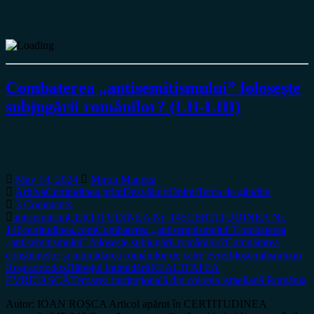
Combaterea „antisemitismului” foloseşte
subjugării românilor? (LII-LIII)
May 14, 2024
Miron Manega
Arhiva
Certitudinea print
Dezvăluiri
Opinii
Tema de gândire
3 Comments
antisemitism
CERTITUDINEA Nr. 145
CERTITUDINEA Nr.
146
certitudinea.com
Combaterea „antisemitismului”
Combaterea
„antisemitismului” foloseşte subjugării românilor?
Cumpărarea
conștiințelor și intimidarea românilor de către evrei
filosemitism
Ioan
Roșca
ortodox
Răbojul intimidării
REALITATEA
EVREIASCĂ
Teroarea instituțională din colonia israeliană România
Autor: IOAN ROȘCA Articol apărut în CERTITUDINEA