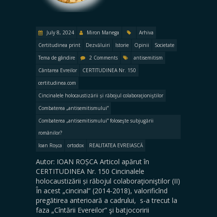
July 8, 2024
Miron Manega
Arhiva
Certitudinea print
Dezvăluiri
Istorie
Opinii
Societate
Tema de gândire
2 Comments
antisemitism
Cântarea Evreilor
CERTITUDINEA Nr. 150
certitudinea.com
Cincinalele holocaustizării și răbojul colaboraţioniştilor
Combaterea „antisemitismului”
Combaterea „antisemitismului” foloseşte subjugării
românilor?
Ioan Roșca
ortodox
REALITATEA EVREIASCĂ
Autor: IOAN ROȘCA Articol apărut în
CERTITUDINEA Nr. 150 Cincinalele
holocaustizării și răbojul colaboraţioniştilor (II)
În acest „cincinal” (2014-2018), valorificînd
pregătirea anterioară a cadrului, s-a trecut la
faza „Cîntării Evereilor” şi batjocoririi