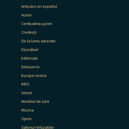
Artículos en español
Autori
Certitudinea print
Credință
De la lume adunate
Dezvăluiri
Editoriale
Emisiuni tv
Europa nostra
INFO
Istorie
Modelul de țară
Muzica
Opinii
Salonul refuzaților