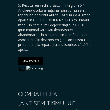
5. Restituirea vechii prăzi… in integrum 5.4
Anularea ocultă a naţionalizării comuniste…
repară holocaustul Autor: IOAN ROȘCA Articol
apărut în CERTITUDINEA Nr. 121 Am urmărit
modul în care evreii deposedaţi după 1948
(prin naţionalizare sau debarasare/
abandonare – la plecarea din România) s-au
asociat cu alţi dezmoşteniţi ai comunismului,
pretendenţi la reparaţii trans-istorice, căpătînd
apoi…
READ MORE
COMBATEREA
„ANTISEMITISMULUI”