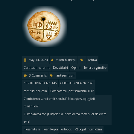
May 14, 2024
Miron Manega
Arhiva
Certitudinea print
Dezvăluiri
Opinii
Tema de gândire
3 Comments
antisemitism
CERTITUDINEA Nr. 145
CERTITUDINEA Nr. 146
certitudinea.com
Combaterea „antisemitismului”
Combaterea „antisemitismului” foloseşte subjugării
românilor?
Cumpărarea conștiințelor și intimidarea românilor de către
evrei
filosemitism
Ioan Roșca
ortodox
Răbojul intimidării