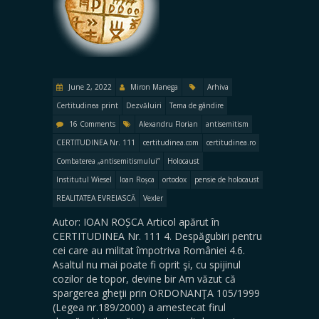
June 2, 2022
Miron Manega
Arhiva
Certitudinea print
Dezvăluiri
Tema de gândire
16 Comments
Alexandru Florian
antisemitism
CERTITUDINEA Nr. 111
certitudinea.com
certitudinea.ro
Combaterea „antisemitismului”
Holocaust
Institutul Wiesel
Ioan Roșca
ortodox
pensie de holocaust
REALITATEA EVREIASCĂ
Vexler
Autor: IOAN ROȘCA Articol apărut în
CERTITUDINEA Nr. 111 4. Despăgubiri pentru
cei care au militat împotriva României 4.6.
Asaltul nu mai poate fi oprit şi, cu spijinul
cozilor de topor, devine bir Am văzut că
spargerea gheţii prin ORDONANŢA 105/1999
(Legea nr.189/2000) a amestecat firul