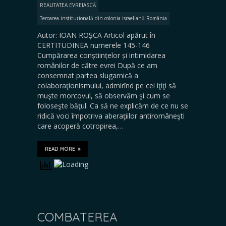
REALITATEA EVREIASCĂ
Teroarea instituțională din colonia israeliană România
Autor: IOAN ROȘCA Articol apărut în
CERTITUDINEA numerele 145-146
Cumpărarea conștiințelor și intimidarea
românilor de către evrei După ce am
consemnat partea slugarnică a
colaboraţionismului, admirînd pe cei iţiţi să
muşte morcovul, să observăm şi cum se
foloseşte băţul. Ca să ne explicăm de ce nu se
ridică voci împotriva aberaţiilor antiromâneşti
care acoperă cotropirea,…
READ MORE
COMBATEREA