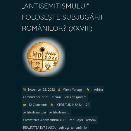
„ANTISEMITISMULUI”
FOLOSEŞTE SUBJUGĂRII
ROMÂNILOR? (XXVIII)
November 22, 2022
Miron Manega
Arhiva
Certitudinea print
Opinii
Tema de gândire
12 Comments
CERTITUDINEA Nr. 121
certitudinea.com
certitudinea.ro
Combaterea „antisemitismului”
Ioan Roșca
ortodox
REALITATEA EVREIASCĂ
subjugarea românilor