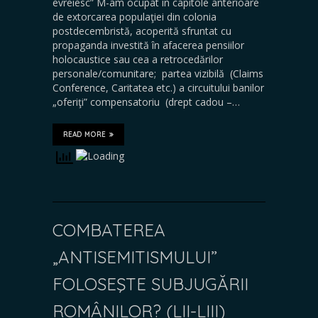
evreiesc” M-am ocupat în capitole anterioare
de extorcarea populaţiei din colonia
postdecembristă, acoperită sfruntat cu
propaganda investită în afacerea pensiilor
holocaustice sau cea a retrocedărilor
personale/comunitare; partea vizibilă (Claims
Conference, Caritatea etc.) a circuitului banilor
„oferiţi” compensatoriu (drept cadou –…
READ MORE
COMBATEREA
„ANTISEMITISMULUI”
FOLOSEŞTE SUBJUGĂRII
ROMÂNILOR? (LII-LIII)