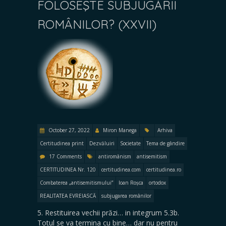
FOLOSEŞTE SUBJUGĂRII
ROMÂNILOR? (XXVII)
October 27, 2022
Miron Manega
Arhiva
Certitudinea print
Dezvăluiri
Societate
Tema de gândire
17 Comments
antiromânism
antisemitism
CERTITUDINEA Nr. 120
certitudinea.com
certitudinea.ro
Combaterea „antisemitismului”
Ioan Roșca
ortodox
REALITATEA EVREIASCĂ
subjugarea românilor
5. Restituirea vechii prăzi… in integrum 5.3b.
Totul se va termina cu bine… dar nu pentru