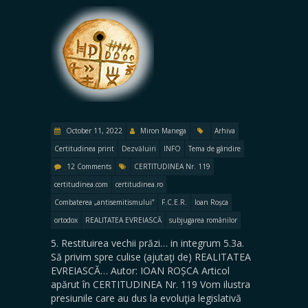
October 11, 2022
Miron Manega
Arhiva
Certitudinea print
Dezvăluiri
INFO
Tema de gândire
12 Comments
CERTITUDINEA Nr. 119
certitudinea.com
certitudinea.ro
Combaterea „antisemitismului”
F.C.E.R.
Ioan Roșca
ortodox
REALITATEA EVREIASCĂ
subjugarea românilor
5. Restituirea vechii prăzi… in integrum 5.3a.
Să privim spre culise (ajutaţi de) REALITATEA
EVREIASCĂ… Autor: IOAN ROȘCA Articol
apărut în CERTITUDINEA Nr. 119 Vom ilustra
presiunile care au dus la evoluţia legislativă