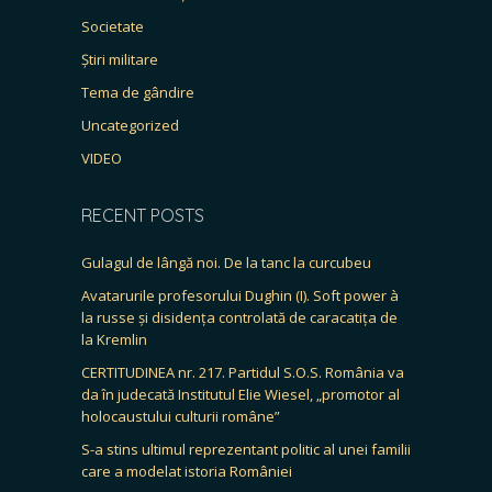
Societate
Știri militare
Tema de gândire
Uncategorized
VIDEO
RECENT POSTS
Gulagul de lângă noi. De la tanc la curcubeu
Avatarurile profesorului Dughin (I). Soft power à
la russe și disidența controlată de caracatița de
la Kremlin
CERTITUDINEA nr. 217. Partidul S.O.S. România va
da în judecată Institutul Elie Wiesel, „promotor al
holocaustului culturii române”
S-a stins ultimul reprezentant politic al unei familii
care a modelat istoria României