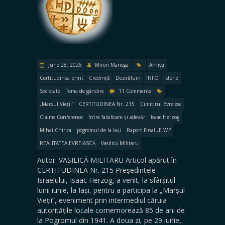
June 28, 2026
Miron Manega
Arhiva
Certitudinea print
Credință
Dezvăluiri
INFO
Istorie
Societate
Tema de gândire
11 Comments
„Marșul Vieții”
CERTITUDINEA Nr. 215
Cimitirul Evreiesc
Claims Conference
între falsificare și adevăr
Isaac Herzog
Mihai Chirica
pogromul de la Iași
Raport Final „E.W.“
REALITATEA EVREIASCĂ
Vasilică Militaru
Autor: VASILICĂ MILITARU Articol apărut în
CERTITUDINEA Nr. 215 Președintele
Israelului, Isaac Herzog, a venit, la sfârșitul
lunii iunie, la Iași, pentru a participa la „Marșul
Vieții”, eveniment prin intermediul căruia
autoritățile locale comemorează 85 de ani de
la Pogromul din 1941. A doua zi, pe 29 iunie,