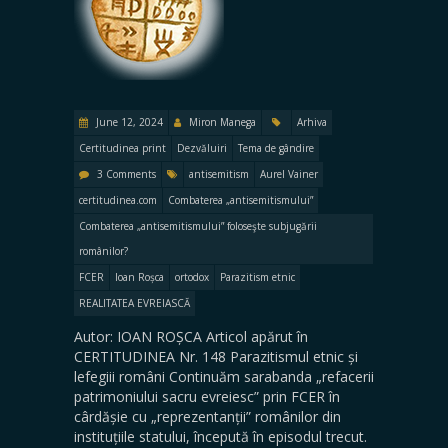
June 12, 2024
Miron Manega
Arhiva
Certitudinea print
Dezvăluiri
Tema de gândire
3 Comments
antisemitism
Aurel Vainer
certitudinea.com
Combaterea „antisemitismului”
Combaterea „antisemitismului” foloseşte subjugării
românilor?
FCER
Ioan Roșca
ortodox
Parazitism etnic
REALITATEA EVREIASCĂ
Autor: IOAN ROȘCA Articol apărut în
CERTITUDINEA Nr. 148 Parazitismul etnic și
lefegiii români Continuăm sarabanda „refacerii
patrimoniului sacru evreiesc” prin FCER în
cârdășie cu „reprezentanții” românilor din
instituțiile statului, începută în episodul trecut.