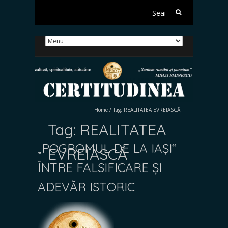
Search
for:
Home
/
Tag:
REALITATEA EVREIASCĂ
Tag:
REALITATEA
„POGROMUL DE LA IAȘI“
EVREIASCĂ
ÎNTRE FALSIFICARE ȘI
ADEVĂR ISTORIC