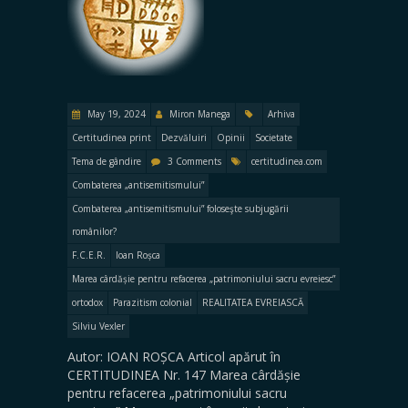
May 19, 2024
Miron Manega
Arhiva
Certitudinea print
Dezvăluiri
Opinii
Societate
Tema de gândire
3 Comments
certitudinea.com
Combaterea „antisemitismului”
Combaterea „antisemitismului” foloseşte subjugării
românilor?
F.C.E.R.
Ioan Roșca
Marea cârdășie pentru refacerea „patrimoniului sacru evreiesc”
ortodox
Parazitism colonial
REALITATEA EVREIASCĂ
Silviu Vexler
Autor: IOAN ROȘCA Articol apărut în
CERTITUDINEA Nr. 147 Marea cârdășie
pentru refacerea „patrimoniului sacru