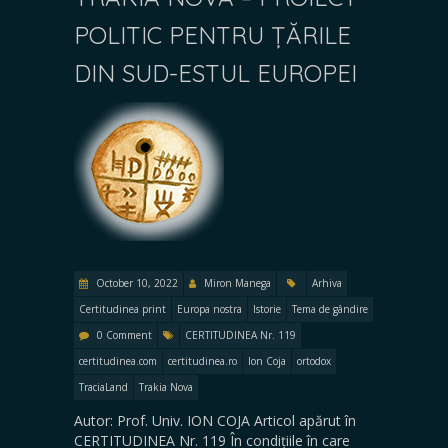
POLITIC PENTRU ȚĂRILE
DIN SUD-ESTUL EUROPEI
October 10, 2022
Miron Manega
Arhiva
Certitudinea print
Europa nostra
Istorie
Tema de gândire
0 Comment
CERTITUDINEA Nr. 119
certitudinea.com
certitudinea.ro
Ion Coja
ortodox
TraciaLand
Trakia Nova
Autor: Prof. Univ. ION COJA Articol apărut în
CERTITUDINEA Nr. 119 În condițiile în care