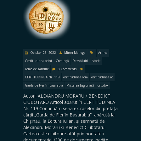
October 26, 2022
Miron Manega
Arhiva
Certitudinea print
Credință
Dezvăluiri
Istorie
Tema de gândire
3 Comments
CERTITUDINEA Nr. 119
certitudinea.com
certitudinea.ro
Garda de Fier în Basarabia
Mișcarea Legionară
ortodox
Autori: ALEXANDRU MORARU / BENEDICT
CIUBOTARU Articol apărut în CERTITUDINEA
Nr. 119 Continuăm seria extraselor din prefața
cărții „Garda de Fier în Basarabia”, apărută la
Chișinău, la Editura Iulian, și semnată de
Alexandru Moraru și Benedict Ciubotaru.
Cartea este uluitoare atât prin noutatea
documentației (300 de documente inedite