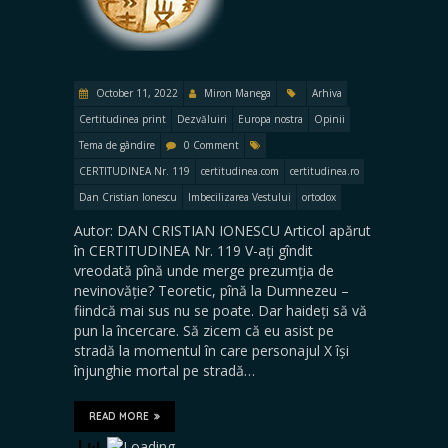
October 11, 2022
Miron Manega
Arhiva
Certitudinea print
Dezvăluiri
Europa nostra
Opinii
Tema de gândire
0 Comment
CERTITUDINEA Nr. 119
certitudinea.com
certitudinea.ro
Dan Cristian Ionescu
Imbecilizarea Vestului
ortodox
Autor: DAN CRISTIAN IONESCU Articol apărut
în CERTITUDINEA Nr. 119 V-ați gîndit
vreodată pînă unde merge prezumția de
nevinovăție? Teoretic, pînă la Dumnezeu –
fiindcă mai sus nu se poate. Dar haideți să vă
pun la încercare. Să zicem că eu asist pe
stradă la momentul în care personajul X își
înjunghie mortal pe stradă…
READ MORE