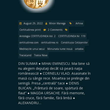
August 29, 2022
Miron Manega
Arhiva
Certitudinea print
2 Comments
Antologia CERTITUDINEA Vol. 2
CERTITUDINEA Nr. 119
certitudinea.com
certitudinea.ro
Constituția Cetățenilor
Meditațiile unui secui
Minunata lume nouă
ortodox
TraciaLand
Trakia Nova
DIN SUMAR ● MIHAI EMINESCU. Mai bine să
nu alegem deputaţi decât să peară naţia
românească! ● CORNELIU VLAD. Asasinate în
masă cu sânge rece. Moartea se prelinge din
seringă. Presa „centrală” tace ● DENIS
BUICAN. „Frântură de soare, spărtură de
flaut” ● MAGDA URSACHE. Fără memorie,
fără cruce, fără familie, fără limbă ●
ALEXANDRU…