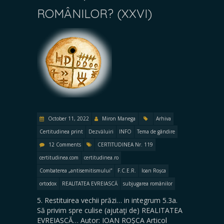
ROMÂNILOR? (XXVI)
October 11, 2022
Miron Manega
Arhiva
Certitudinea print
Dezvăluiri
INFO
Tema de gândire
12 Comments
CERTITUDINEA Nr. 119
certitudinea.com
certitudinea.ro
Combaterea „antisemitismului”
F.C.E.R.
Ioan Roșca
ortodox
REALITATEA EVREIASCĂ
subjugarea românilor
5. Restituirea vechii prăzi… in integrum 5.3a.
Să privim spre culise (ajutaţi de) REALITATEA
EVREIASCĂ… Autor: IOAN ROȘCA Articol