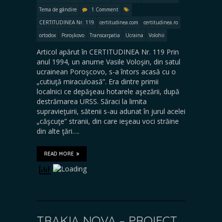
Tema de gândire
1 Comment
CERTITUDINEA Nr. 119
certitudinea.com
certitudinea.ro
ortodox
Poroșkovo
Transcarpatia
Ucraina
Volohii
Articol apărut în CERTITUDINEA Nr. 119 Prin
anul 1994, un anume Vasile Voloşin, din satul
ucrainean Poroşcovo, s-a întors acasă cu o
„cutiuţă miraculoasă”. Era dintre pri­mii
localnici ce depăşeau hotarele aşezării, după
des­tră­marea URSS. Săraci la limita
supravieţuirii, săte­nii s-au adunat în jurul acelei
„căşcuţe” stranii, din care ieşeau voci străine
din alte ţări….
READ MORE
TRAKIA NOVA – PROIECT