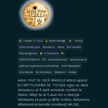
October 11, 2022
Miron Manega
Arhiva
Certitudinea print
Dezvăluiri
Istorie
Știri militare
Tema de gândire
4 Comments
CERTITUDINEA Nr. 119
certitudinea.com
certitudinea.ro
copărtași la genocidul antiromânesc
evreii basarabeni
Gică Manole
Ion Antonescu
Mareșalul
ortodox
Autor: Prof. Dr. GICĂ MANOLE Articol apărut
în CERTITUDINEA Nr. 119 Este sigur că, dacă
Antonescu ar fi oprit armatele române la
Nistru, Hitler nu ar fi avut nici o obiecţie.
Intrebarea se pune şi altfel: ei bine, Antonescu
eliberează provinciile româneşti din Est,