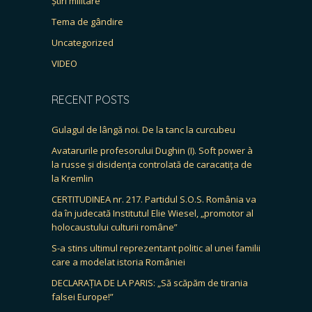
Știri militare
Tema de gândire
Uncategorized
VIDEO
RECENT POSTS
Gulagul de lângă noi. De la tanc la curcubeu
Avatarurile profesorului Dughin (I). Soft power à
la russe și disidența controlată de caracatița de
la Kremlin
CERTITUDINEA nr. 217. Partidul S.O.S. România va
da în judecată Institutul Elie Wiesel, „promotor al
holocaustului culturii române”
S-a stins ultimul reprezentant politic al unei familii
care a modelat istoria României
DECLARAȚIA DE LA PARIS: „Să scăpăm de tirania
falsei Europe!”