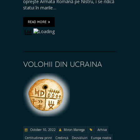
opreşte Armata Română pe Nistru, i se ridică
statui în marile…
READ MORE
VOLOHII DIN UCRAINA
October 10, 2022
Miron Manega
Arhiva
Certitudinea print
Credință
Dezvăluiri
Europa nostra