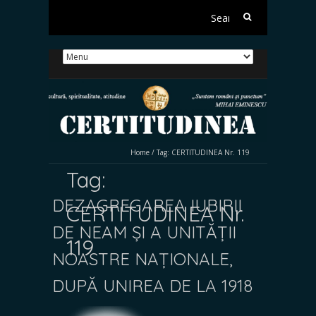
Search
for:
Home
/
Tag:
CERTITUDINEA Nr. 119
Tag:
DEZAGREGAREA IUBIRII
CERTITUDINEA Nr.
DE NEAM ȘI A UNITĂȚII
119
NOASTRE NAȚIONALE,
DUPĂ UNIREA DE LA 1918