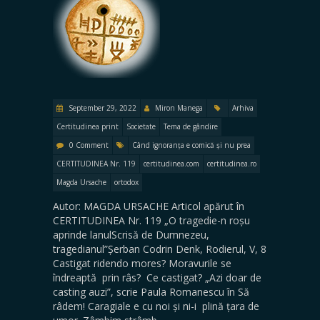
September 29, 2022
Miron Manega
Arhiva
Certitudinea print
Societate
Tema de gândire
0 Comment
Când ignoranța e comică și nu prea
CERTITUDINEA Nr. 119
certitudinea.com
certitudinea.ro
Magda Ursache
ortodox
Autor: MAGDA URSACHE Articol apărut în
CERTITUDINEA Nr. 119 „O tragedie-n roșu
aprinde lanulScrisă de Dumnezeu,
tragedianul”Șerban Codrin Denk, Rodierul, V, 8
Castigat ridendo mores? Moravurile se
îndreaptă prin râs? Ce castigat? „Azi doar de
casting auzi”, scrie Paula Romanescu în Să
râdem! Caragiale e cu noi și ni-i plină țara de