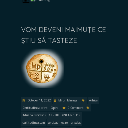
VOM DEVENI MAIMUȚE CE
ȘTIU SĂ TASTEZE
October 11, 2022
Miron Manega
Arhiva
Certitudinea print
Opinii
0 Comment
Adriana Stoicescu
CERTITUDINEA Nr. 119
certitudinea.com
certitudinea.ro
ortodox