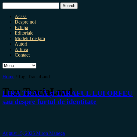
Search
for:
Acasa
Despre noi
Echipa
Editoriale
Modelul de țară
Autori
Arhiva
Contact
Home
/
Tag:
TraciaLand
Tag:
TraciaLand
LIRA TRACĂ și TARAFUL LUI ORFEU
sau despre furtul de identitate
August 15, 2025
Miron Manega