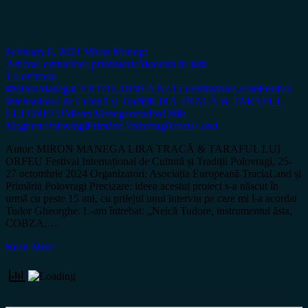
February 8, 2024
Miron Manega
Arhiva
Certitudinea print
Istorie
Modelul de țară
1 Comment
#MironManega
CERTITUDINEA Nr.155
certitudinea.com
Festival
Internațional de Cultură și Tradiții
LIRA TRACĂ & TARAFUL
LUI ORFEU
Miron Manega
ortodox
Otilia
Magheru
Polovragi
Primăria Polovragi
TraciaLand
Autor: MIRON MANEGA LIRA TRACĂ & TARAFUL LUI
ORFEU Festival Internațional de Cultură și Tradiții Polovragi, 25-
27 octombrie 2024 Organizatori: Asociația Europeană TraciaLand și
Primăria Polovragi Precizare: ideea acestui proiect s-a născut în
urmă cu peste 15 ani, cu prilejul unui interviu pe care mi l-a acordat
Tudor Gheorghe. L-am întrebat: „Neică Tudore, instrumentul ăsta,
COBZA,…
Read More