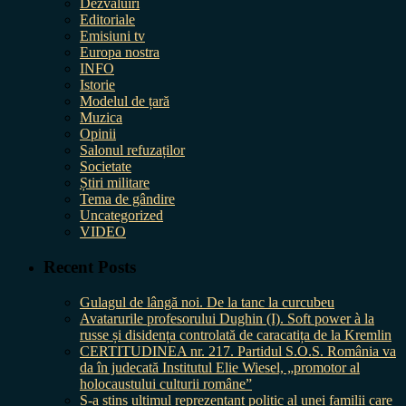
Dezvăluiri
Editoriale
Emisiuni tv
Europa nostra
INFO
Istorie
Modelul de țară
Muzica
Opinii
Salonul refuzaților
Societate
Știri militare
Tema de gândire
Uncategorized
VIDEO
Recent Posts
Gulagul de lângă noi. De la tanc la curcubeu
Avatarurile profesorului Dughin (I). Soft power à la
russe și disidența controlată de caracatița de la Kremlin
CERTITUDINEA nr. 217. Partidul S.O.S. România va
da în judecată Institutul Elie Wiesel, „promotor al
holocaustului culturii române”
S-a stins ultimul reprezentant politic al unei familii care