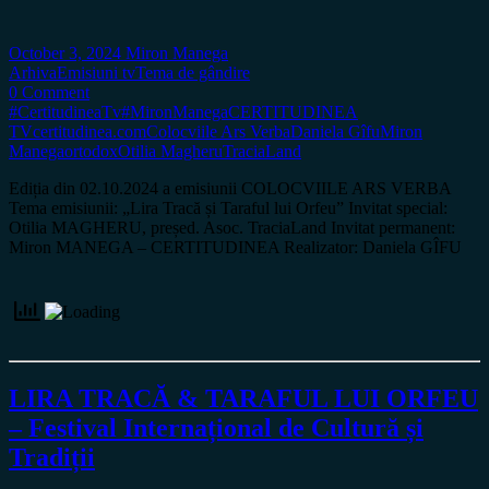
October 3, 2024
Miron Manega
Arhiva
Emisiuni tv
Tema de gândire
0 Comment
#CertitudineaTv
#MironManega
CERTITUDINEA
TV
certitudinea.com
Colocviile Ars Verba
Daniela Gîfu
Miron
Manega
ortodox
Otilia Magheru
TraciaLand
Ediția din 02.10.2024 a emisiunii COLOCVIILE ARS VERBA
Tema emisiunii: „Lira Tracă și Taraful lui Orfeu” Invitat special:
Otilia MAGHERU, președ. Asoc. TraciaLand Invitat permanent:
Miron MANEGA – CERTITUDINEA Realizator: Daniela GÎFU
LIRA TRACĂ & TARAFUL LUI ORFEU
– Festival Internațional de Cultură și
Tradiții