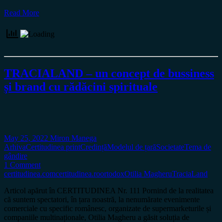
Read More
TRACIALAND – un concept de bussiness
și brand cu rădăcini spirituale
May 25, 2022
Miron Manega
Arhiva
Certitudinea print
Credință
Modelul de țară
Societate
Tema de
gândire
1 Comment
certitudinea.com
certitudinea.ro
ortodox
Otilia Magheru
TraciaLand
Articol apărut în CERTITUDINEA Nr. 111 Pornind de la realitatea
că suntem spectatori, în țara noastră, la nenumărate evenimente
comerciale cu specific românesc, organizate de supermarketurile și
companiile multinaționale, Otilia Magheru a găsit soluția de