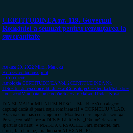
CERTITUDINEA nr. 119. Guvernul
României a semnat pentru renunțarea la
suveranitate
August 29, 2022
Miron Manega
Arhiva
Certitudinea print
2 Comments
Antologia CERTITUDINEA Vol. 2
CERTITUDINEA Nr.
119
certitudinea.com
certitudinea.ro
Constituția Cetățenilor
Meditațiile
unui secui
Minunata lume nouă
ortodox
TraciaLand
Trakia Nova
DIN SUMAR ● MIHAI EMINESCU. Mai bine să nu alegem
deputaţi decât să peară naţia românească! ● CORNELIU VLAD.
Asasinate în masă cu sânge rece. Moartea se prelinge din seringă.
Presa „centrală” tace ● DENIS BUICAN. „Frântură de soare,
spărtură de flaut” ● MAGDA URSACHE. Fără memorie, fără
cruce, fără familie, fără limbă ● ALEXANDRU…