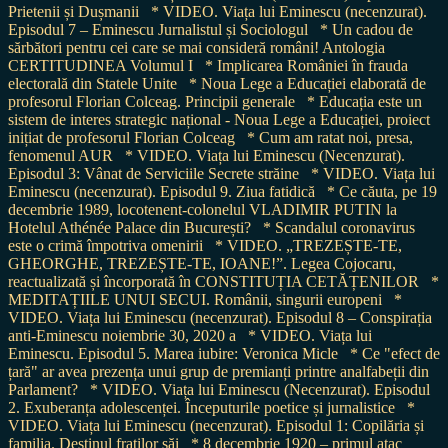
Prietenii și Dușmanii
* VIDEO. Viața lui Eminescu (necenzurat).
Episodul 7 – Eminescu Jurnalistul și Sociologul
* Un cadou de
sărbători pentru cei care se mai consideră români! Antologia
CERTITUDINEA Volumul I
* Implicarea României în frauda
electorală din Statele Unite
* Noua Lege a Educației elaborată de
profesorul Florian Colceag. Principii generale
* Educația este un
sistem de interes strategic național - Noua Lege a Educației, proiect
inițiat de profesorul Florian Colceag
* Cum am ratat noi, presa,
fenomenul AUR
* VIDEO. Viața lui Eminescu (Necenzurat).
Episodul 3: Vânat de Serviciile Secrete străine
* VIDEO. Viața lui
Eminescu (necenzurat). Episodul 9. Ziua fatidică
* Ce căuta, pe 19
decembrie 1989, locotenent-colonelul VLADIMIR PUTIN la
Hotelul Athénée Palace din București?
* Scandalul coronavirus
este o crimă împotriva omenirii
* VIDEO. „TREZEȘTE-TE,
GHEORGHE, TREZEȘTE-TE, IOANE!”. Legea Cojocaru,
reactualizată și încorporată în CONSTITUȚIA CETĂȚENILOR
*
MEDITAȚIILE UNUI SECUI. Românii, singurii europeni
*
VIDEO. Viața lui Eminescu (necenzurat). Episodul 8 – Conspirația
anti-Eminescu noiembrie 30, 2020 a
* VIDEO. Viața lui
Eminescu. Episodul 5. Marea iubire: Veronica Micle
* Ce "efect de
țară" ar avea prezența unui grup de premianți printre analfabeții din
Parlament?
* VIDEO. Viața lui Eminescu (Necenzurat). Episodul
2. Exuberanța adolescenței. Începuturile poetice și jurnalistice
*
VIDEO. Viața lui Eminescu (necenzurat). Episodul 1: Copilăria și
familia. Destinul fraților săi
* 8 decembrie 1920 – primul atac