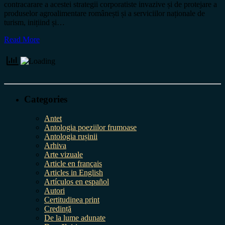
contracarare a acestei strategii corporatiste invazive și de protejare a
produselor agroalimentare românești și a serviciilor naționale de
turism, inițiind și…
Read More
Categories
Antet
Antologia poeziilor frumoase
Antologia rușinii
Arhiva
Arte vizuale
Article en français
Articles in English
Artículos en español
Autori
Certitudinea print
Credință
De la lume adunate