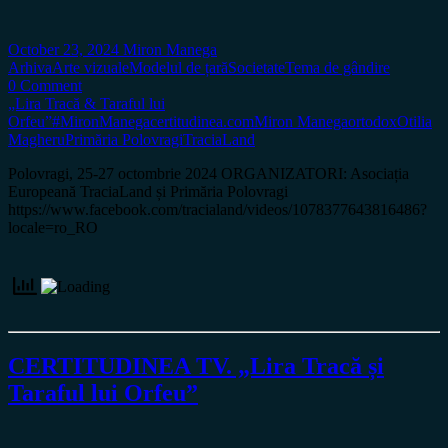
October 23, 2024
Miron Manega
Arhiva
Arte vizuale
Modelul de țară
Societate
Tema de gândire
0 Comment
„Lira Tracă & Taraful lui
Orfeu”
#MironManega
certitudinea.com
Miron Manega
ortodox
Otilia
Magheru
Primăria Polovragi
TraciaLand
Polovragi, 25-27 octombrie 2024 ORGANIZATORI: Asociația
Europeană TraciaLand și Primăria Polovragi
https://www.facebook.com/tracialand/videos/1078377643816486?
locale=ro_RO
CERTITUDINEA TV. „Lira Tracă și
Taraful lui Orfeu”