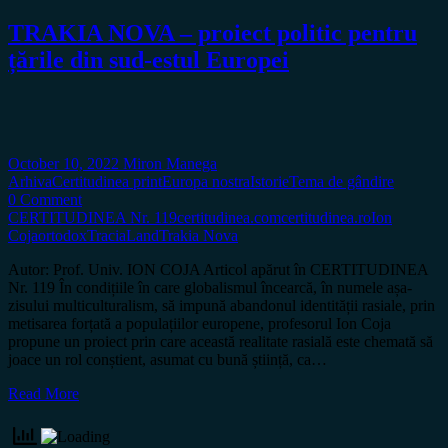
TRAKIA NOVA – proiect politic pentru
țările din sud-estul Europei
October 10, 2022
Miron Manega
Arhiva
Certitudinea print
Europa nostra
Istorie
Tema de gândire
0 Comment
CERTITUDINEA Nr. 119
certitudinea.com
certitudinea.ro
Ion
Coja
ortodox
TraciaLand
Trakia Nova
Autor: Prof. Univ. ION COJA Articol apărut în CERTITUDINEA
Nr. 119 În condițiile în care globalismul încearcă, în numele așa-
zisului multiculturalism, să impună abandonul identității rasiale, prin
metisarea forțată a populațiilor europene, profesorul Ion Coja
propune un proiect prin care această realitate rasială este chemată să
joace un rol conștient, asumat cu bună știință, ca…
Read More