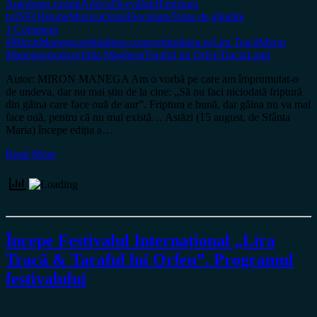
Antologia rușinii
Arhiva
Dezvăluiri
Emisiuni
tv
INFO
Istorie
Muzica
Opinii
Societate
Tema de gândire
1 Comment
#MironManega
certitudinea.com
certitudinea.ro
Lira Tracă
Miron
Manega
ortodox
Otilia Magheru
Taraful lui Orfeu
TraciaLand
Autor: MIRON MANEGA Am o vorbă pe care am împrumutat-o
de undeva, dar nu mai știu de la cine: „Să nu faci niciodată friptură
din găina care face ouă de aur”. Friptura e bună, dar găina nu va mai
face ouă, pentru că nu mai există… Astăzi (15 august, de Sfânta
Maria) începe ediția a…
Read More
Începe Festivalul Internațional „Lira
Tracă & Taraful lui Orfeu”. Programul
festivalului