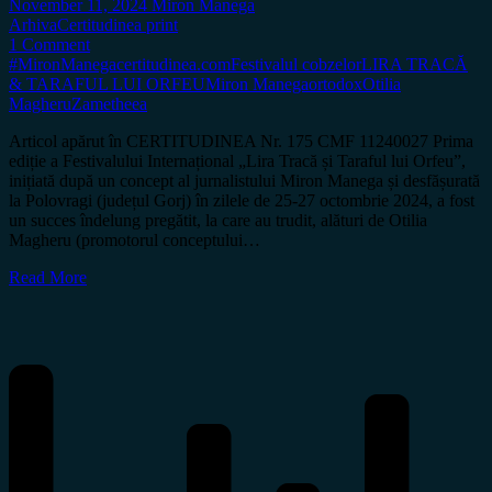
November 11, 2024
Miron Manega
Arhiva
Certitudinea print
1 Comment
#MironManega
certitudinea.com
Festivalul cobzelor
LIRA TRACĂ
& TARAFUL LUI ORFEU
Miron Manega
ortodox
Otilia
Magheru
Zametheea
Articol apărut în CERTITUDINEA Nr. 175 CMF 11240027 Prima
ediție a Festivalului Internațional „Lira Tracă și Taraful lui Orfeu”,
inițiată după un concept al jurnalistului Miron Manega și desfășurată
la Polovragi (județul Gorj) în zilele de 25-27 octombrie 2024, a fost
un succes îndelung pregătit, la care au trudit, alături de Otilia
Magheru (promotorul conceptului…
Read More