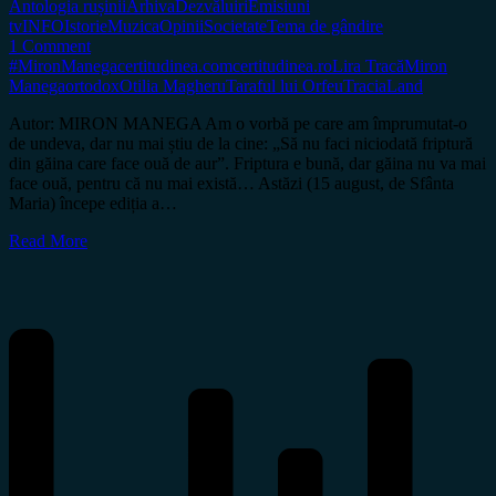
Antologia rușinii
Arhiva
Dezvăluiri
Emisiuni
tv
INFO
Istorie
Muzica
Opinii
Societate
Tema de gândire
1 Comment
#MironManega
certitudinea.com
certitudinea.ro
Lira Tracă
Miron
Manega
ortodox
Otilia Magheru
Taraful lui Orfeu
TraciaLand
Autor: MIRON MANEGA Am o vorbă pe care am împrumutat-o
de undeva, dar nu mai știu de la cine: „Să nu faci niciodată friptură
din găina care face ouă de aur”. Friptura e bună, dar găina nu va mai
face ouă, pentru că nu mai există… Astăzi (15 august, de Sfânta
Maria) începe ediția a…
Read More