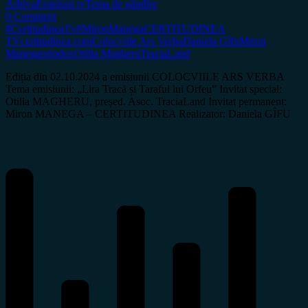
Arhiva
Emisiuni tv
Tema de gândire
0 Comment
#CertitudineaTv
#MironManega
CERTITUDINEA
TV
certitudinea.com
Colocviile Ars Verba
Daniela Gîfu
Miron
Manega
ortodox
Otilia Magheru
TraciaLand
Ediția din 02.10.2024 a emisiunii COLOCVIILE ARS VERBA
Tema emisiunii: „Lira Tracă și Taraful lui Orfeu” Invitat special:
Otilia MAGHERU, președ. Asoc. TraciaLand Invitat permanent:
Miron MANEGA – CERTITUDINEA Realizator: Daniela GÎFU