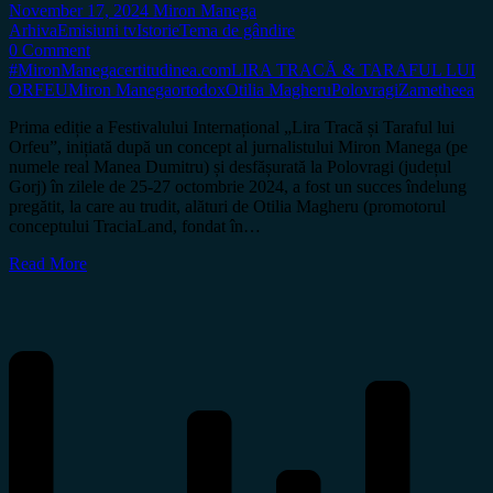
November 17, 2024
Miron Manega
Arhiva
Emisiuni tv
Istorie
Tema de gândire
0 Comment
#MironManega
certitudinea.com
LIRA TRACĂ & TARAFUL LUI
ORFEU
Miron Manega
ortodox
Otilia Magheru
Polovragi
Zametheea
Prima ediție a Festivalului Internațional „Lira Tracă și Taraful lui
Orfeu”, inițiată după un concept al jurnalistului Miron Manega (pe
numele real Manea Dumitru) și desfășurată la Polovragi (județul
Gorj) în zilele de 25-27 octombrie 2024, a fost un succes îndelung
pregătit, la care au trudit, alături de Otilia Magheru (promotorul
conceptului TraciaLand, fondat în…
Read More