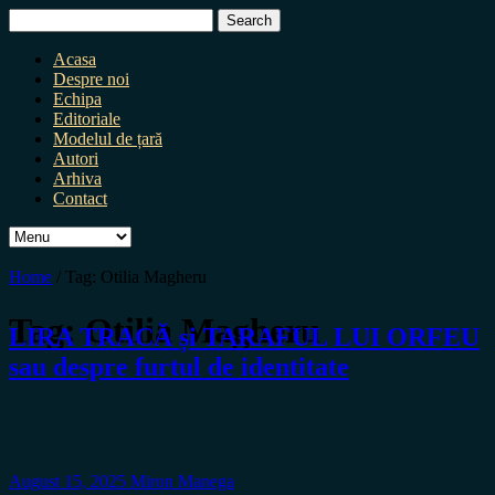
Search
for:
Acasa
Despre noi
Echipa
Editoriale
Modelul de țară
Autori
Arhiva
Contact
Home
/
Tag:
Otilia Magheru
Tag:
Otilia Magheru
LIRA TRACĂ și TARAFUL LUI ORFEU
sau despre furtul de identitate
August 15, 2025
Miron Manega