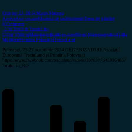
October 23, 2024
Miron Manega
Arhiva
Arte vizuale
Modelul de țară
Societate
Tema de gândire
0 Comment
„Lira Tracă & Taraful lui
Orfeu”
#MironManega
certitudinea.com
Miron Manega
ortodox
Otilia
Magheru
Primăria Polovragi
TraciaLand
Polovragi, 25-27 octombrie 2024 ORGANIZATORI: Asociația
Europeană TraciaLand și Primăria Polovragi
https://www.facebook.com/tracialand/videos/1078377643816486?
locale=ro_RO