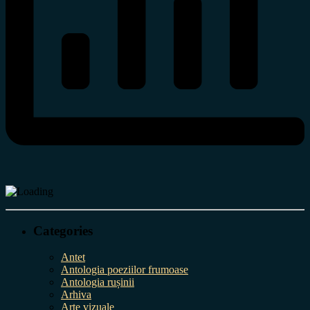
Categories
Antet
Antologia poeziilor frumoase
Antologia rușinii
Arhiva
Arte vizuale