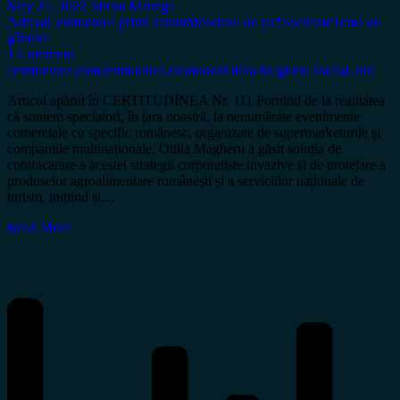
May 25, 2022
Miron Manega
Arhiva
Certitudinea print
Credință
Modelul de țară
Societate
Tema de
gândire
1 Comment
certitudinea.com
certitudinea.ro
ortodox
Otilia Magheru
TraciaLand
Articol apărut în CERTITUDINEA Nr. 111 Pornind de la realitatea
că suntem spectatori, în țara noastră, la nenumărate evenimente
comerciale cu specific românesc, organizate de supermarketurile și
companiile multinaționale, Otilia Magheru a găsit soluția de
contracarare a acestei strategii corporatiste invazive și de protejare a
produselor agroalimentare românești și a serviciilor naționale de
turism, inițiind și…
Read More