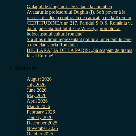
Gulagul de lângă noi. De la tanc la curcubeu
Avatarurile profesorului Dughin (I). Soft power à la
russe și disidența controlată de caracatița de la Kremlin
CERTITUDINEA nr. 217. Partidul S.O.S. România va
da în judecată Institutul Elie Wiesel, „promotor al
holocaustului culturii române”
S-a stins ultimul reprezentant politic al unei familii care
a modelat istoria României
DECLARAȚIA DE LA PARIS: „Să scăpăm de tirania
falsei Europe!”
Archives
August 2026
July 2026
June 2026
May 2026
April 2026
March 2026
February 2026
January 2026
December 2025
November 2025
October 2025