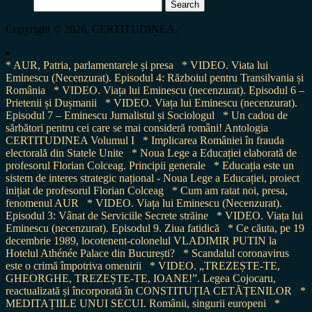
Search
for:
Copyright © 2026, CERTITUDINEA.
* AUR, Patria, parlamentarele și presa
* VIDEO. Viata lui
Eminescu (Necenzurat). Episodul 4: Războiul pentru Transilvania și
România
* VIDEO. Viața lui Eminescu (necenzurat). Episodul 6 –
Prietenii și Dușmanii
* VIDEO. Viața lui Eminescu (necenzurat).
Episodul 7 – Eminescu Jurnalistul și Sociologul
* Un cadou de
sărbători pentru cei care se mai consideră români! Antologia
CERTITUDINEA Volumul I
* Implicarea României în frauda
electorală din Statele Unite
* Noua Lege a Educației elaborată de
profesorul Florian Colceag. Principii generale
* Educația este un
sistem de interes strategic național - Noua Lege a Educației, proiect
inițiat de profesorul Florian Colceag
* Cum am ratat noi, presa,
fenomenul AUR
* VIDEO. Viața lui Eminescu (Necenzurat).
Episodul 3: Vânat de Serviciile Secrete străine
* VIDEO. Viața lui
Eminescu (necenzurat). Episodul 9. Ziua fatidică
* Ce căuta, pe 19
decembrie 1989, locotenent-colonelul VLADIMIR PUTIN la
Hotelul Athénée Palace din București?
* Scandalul coronavirus
este o crimă împotriva omenirii
* VIDEO. „TREZEȘTE-TE,
GHEORGHE, TREZEȘTE-TE, IOANE!”. Legea Cojocaru,
reactualizată și încorporată în CONSTITUȚIA CETĂȚENILOR
*
MEDITAȚIILE UNUI SECUI. Românii, singurii europeni
*