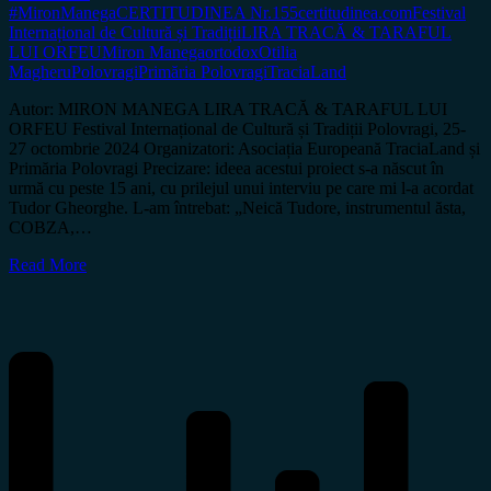
#MironManega
CERTITUDINEA Nr.155
certitudinea.com
Festival
Internațional de Cultură și Tradiții
LIRA TRACĂ & TARAFUL
LUI ORFEU
Miron Manega
ortodox
Otilia
Magheru
Polovragi
Primăria Polovragi
TraciaLand
Autor: MIRON MANEGA LIRA TRACĂ & TARAFUL LUI
ORFEU Festival Internațional de Cultură și Tradiții Polovragi, 25-
27 octombrie 2024 Organizatori: Asociația Europeană TraciaLand și
Primăria Polovragi Precizare: ideea acestui proiect s-a născut în
urmă cu peste 15 ani, cu prilejul unui interviu pe care mi l-a acordat
Tudor Gheorghe. L-am întrebat: „Neică Tudore, instrumentul ăsta,
COBZA,…
Read More