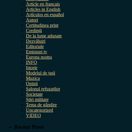
Article en français
Articles in English
Artículos en español
Autori
Certitudinea print
Credință
De la lume adunate
Dezvăluiri
Editoriale
Emisiuni tv
Europa nostra
INFO
Istorie
Modelul de țară
Muzica
Opinii
Salonul refuzaților
Societate
Știri militare
Tema de gândire
Uncategorized
VIDEO
Recent Posts