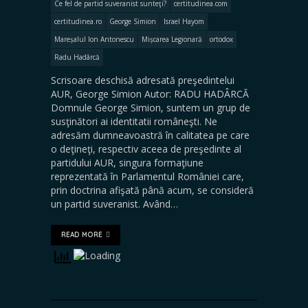
Ce fel de partid suveranist sunteţi?
certitudinea.com
certitudinea.ro
George Simion
Israel Hayom
Mareșalul Ion Antonescu
Mișcarea Legionară
ortodox
Radu Hadârcă
Scrisoare deschisă adresată preşedintelui
AUR, George Simion Autor: RADU HADÂRCĂ
Domnule George Simion, suntem un grup de
susţinători ai identitatii româneşti. Ne
adresăm dumneavoastră în calitatea pe care
o deţineţi, respectiv aceea de preşedinte al
partidului AUR, singura formaţiune
reprezentată în Parlamentul României care,
prin doctrina afişată până acum, se consideră
un partid suveranist. Având…
READ MORE