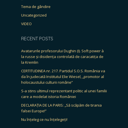
Tema de gândire
Uncategorized
VIDEO
RECENT POSTS
Avatarurile profesorului Dughin (I). Soft power à
la russe și disidența controlată de caracatița de
la Kremlin
CERTITUDINEA nr. 217. Partidul S.O.S. România va
da în judecată Institutul Elie Wiesel, „promotor al
holocaustului culturii române”
S-a stins ultimul reprezentant politic al unei familii
care a modelat istoria României
DECLARAȚIA DE LA PARIS: „Să scăpăm de tirania
falsei Europe!”
Nu înțeleg ce nu înțelegeți!