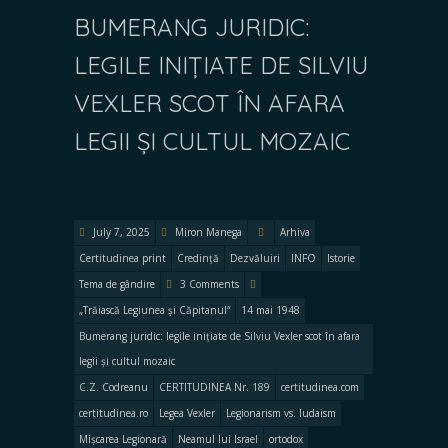
BUMERANG JURIDIC:
LEGILE INIȚIATE DE SILVIU
VEXLER SCOT ÎN AFARA
LEGII ȘI CULTUL MOZAIC
July 7, 2025
Miron Manega
Arhiva
Certitudinea print
Credință
Dezvăluiri
INFO
Istorie
Tema de gândire
3 Comments
„Trăiască Legiunea și Căpitanul“
14 mai 1948
Bumerang juridic: legile inițiate de Silviu Vexler scot în afara
legii și cultul mozaic
C.Z. Codreanu
CERTITUDINEA Nr. 189
certitudinea.com
certitudinea.ro
Legea Vexler
Legionarism vs. Iudaism
Mișcarea Legionară
Neamul lui Israel
ortodox