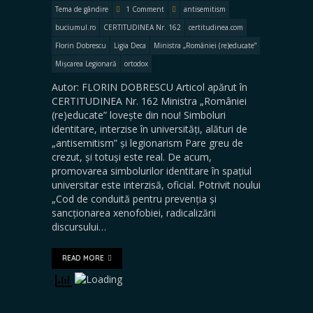
Tema de gândire
1 Comment
antisemitism
buciumul.ro
CERTITUDINEA Nr. 162
certitudinea.com
Florin Dobrescu
Ligia Deca
Ministra „României (re)educate”
Mișcarea Legionară
ortodox
Autor: FLORIN DOBRESCU Articol apărut în
CERTITUDINEA Nr. 162 Ministra „României
(re)educate” lovește din nou! Simboluri
identitare, interzise în universități, alături de
„antisemitism” și legionarism Pare greu de
crezut, și totuși este real. De acum,
promovarea simbolurilor identitare în spațiul
universitar este interzisă, oficial. Potrivit noului
„Cod de conduită pentru prevenția și
sancționarea xenofobiei, radicalizării
discursului…
READ MORE