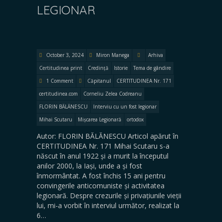
LEGIONAR
October 3, 2024
Miron Manega
Arhiva
Certitudinea print
Credință
Istorie
Tema de gândire
1 Comment
Căpitanul
CERTITUDINEA Nr. 171
certitudinea.com
Corneliu Zelea Codreanu
FLORIN BĂLĂNESCU
Interviu cu un fost legionar
Mihai Scutaru
Mișcarea Legionară
ortodox
Autor: FLORIN BĂLĂNESCU Articol apărut în
CERTITUDINEA Nr. 171 Mihai Scutaru s-a
născut în anul 1922 și a murit la începutul
anilor 2000, la Iași, unde a și fost
înmormântat. A fost închis 15 ani pentru
convingerile anticomuniste și activitatea
legionară. Despre crezurile și privațiunile vieții
lui, mi-a vorbit în interviul următor, realizat la
6…