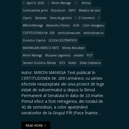
April 9, 2026
Miron Manega
Arhiva
Certitudinea print
Dezvăluiri
INFO
Modelul de țară
Opinii
Societate
Tema de gândire
0 Comment
#MironManega
Alexandru Florian
AUR
Călin Georgescu
CERTITUDINEA Nr. 209
certitudinea.com
certitudinea.ro
Dumitru Coarnă
LEGEA LEGITIMITĂȚII
MAXIMILAIN MARCO KATZ
Mircea Abrudean
Miron Manega
Mișcarea Legionară
ortodox
POT
Senator Dumitru Manea
SOS
Vexler
Zelea Codreanu
Autor: MIRON MANEGA Text publicat în
CERTITUDINEA Nr. 209 Urmăresc cu uimire
efectele neașteptate ale unui proiect de lege
inițiat de subsemnatul și depus la Biroul
Permanent al Senatului în data de 23 martie.
Primul efect a fost retragerea, din totalul de
42 de semnături, a celor aparținând
senatorilor de la Grupul PÎR (Pace Înainte…
READ MORE