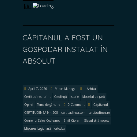
CĂPITANUL A FOST UN
GOSPODAR INSTALAT ÎN
ABSOLUT
April 7, 2026
Miron Manega
Arhiva
Certitudinea print
Credință
Istorie
Modelul de țară
Opinii
Tema de gândire
0 Comment
Căpitanul
CERTITUDINEA Nr. 208
certitudinea.com
certitudinea.ro
Corneliu Zelea Codreanu
Emil Cioran
Glasul strămoșesc
Mișcarea Legionară
ortodox