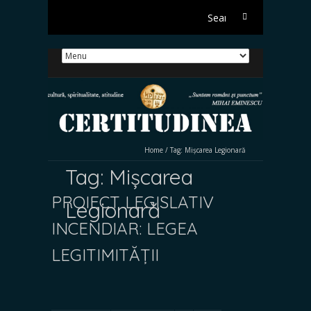
Search
for:
Home
/
Tag:
Mișcarea Legionară
Tag:
Mișcarea
PROIECT LEGISLATIV
Legionară
INCENDIAR: LEGEA
LEGITIMITĂȚII