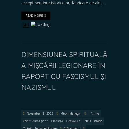
accept sentințe istorice prefabricate de alții,…
READ MORE
DIMENSIUNEA SPIRITUALĂ
A MIȘCĂRII LEGIONARE ÎN
RAPORT CU FASCISMUL ȘI
NAZISMUL
November 19, 2025
Miron Manega
Arhiva
Certitudinea print
Credință
Dezvăluiri
INFO
Istorie
Opinii
Tema de gândire
0 Comment