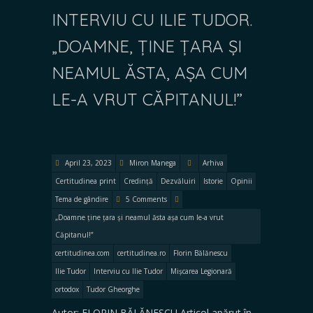
INTERVIU CU ILIE TUDOR.
„DOAMNE, ȚINE ȚARA ȘI
NEAMUL ĂSTA, AȘA CUM
LE-A VRUT CĂPITANUL!”
April 23, 2023
Miron Manega
Arhiva
Certitudinea print
Credință
Dezvăluiri
Istorie
Opinii
Tema de gândire
5 Comments
„Doamne ține țara și neamul ăsta așa cum le-a vrut
Căpitanul!”
certitudinea.com
certitudinea.ro
Florin Bălănescu
Ilie Tudor
Interviu cu Ilie Tudor
Mișcarea Legionară
ortodox
Tudor Gheorghe
Autor: FLORIN BĂLĂNESCU Articol apărut în