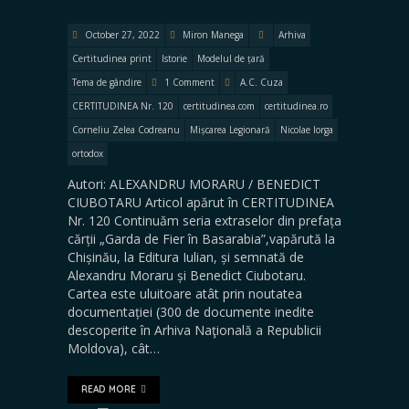
October 27, 2022
Miron Manega
Arhiva
Certitudinea print
Istorie
Modelul de țară
Tema de gândire
1 Comment
A.C. Cuza
CERTITUDINEA Nr. 120
certitudinea.com
certitudinea.ro
Corneliu Zelea Codreanu
Mișcarea Legionară
Nicolae Iorga
ortodox
Autori: ALEXANDRU MORARU / BENEDICT
CIUBOTARU Articol apărut în CERTITUDINEA
Nr. 120 Continuăm seria extraselor din prefața
cărții „Garda de Fier în Basarabia”,vapărută la
Chișinău, la Editura Iulian, și semnată de
Alexandru Moraru și Benedict Ciubotaru.
Cartea este uluitoare atât prin noutatea
documentației (300 de documente inedite
descoperite în Arhiva Naţională a Republicii
Moldova), cât…
READ MORE