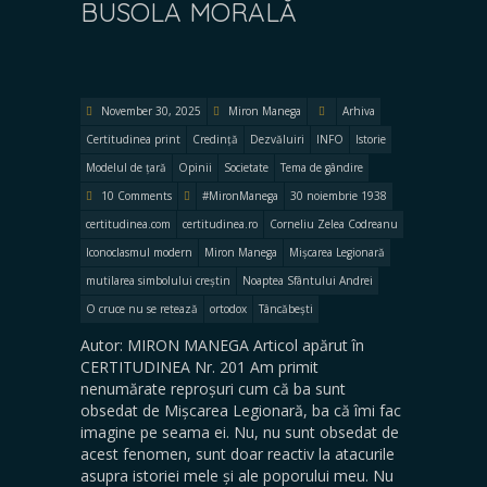
BUSOLA MORALĂ
November 30, 2025
Miron Manega
Arhiva
Certitudinea print
Credință
Dezvăluiri
INFO
Istorie
Modelul de țară
Opinii
Societate
Tema de gândire
10 Comments
#MironManega
30 noiembrie 1938
certitudinea.com
certitudinea.ro
Corneliu Zelea Codreanu
Iconoclasmul modern
Miron Manega
Mișcarea Legionară
mutilarea simbolului creștin
Noaptea Sfântului Andrei
O cruce nu se retează
ortodox
Tâncăbești
Autor: MIRON MANEGA Articol apărut în
CERTITUDINEA Nr. 201 Am primit
nenumărate reproșuri cum că ba sunt
obsedat de Mișcarea Legionară, ba că îmi fac
imagine pe seama ei. Nu, nu sunt obsedat de
acest fenomen, sunt doar reactiv la atacurile
asupra istoriei mele și ale poporului meu. Nu