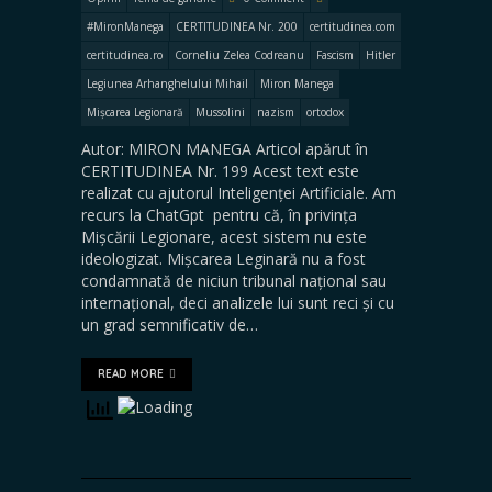
#MironManega
CERTITUDINEA Nr. 200
certitudinea.com
certitudinea.ro
Corneliu Zelea Codreanu
Fascism
Hitler
Legiunea Arhanghelului Mihail
Miron Manega
Mișcarea Legionară
Mussolini
nazism
ortodox
Autor: MIRON MANEGA Articol apărut în
CERTITUDINEA Nr. 199 Acest text este
realizat cu ajutorul Inteligenței Artificiale. Am
recurs la ChatGpt pentru că, în privința
Mișcării Legionare, acest sistem nu este
ideologizat. Mișcarea Leginară nu a fost
condamnată de niciun tribunal național sau
internațional, deci analizele lui sunt reci și cu
un grad semnificativ de…
READ MORE