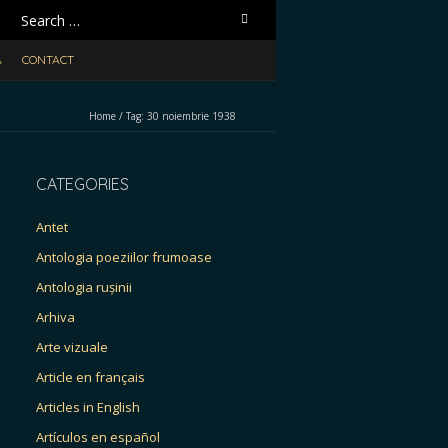
Search
for:
A
CONTACT
Home
/
Tag:
30 noiembrie 1938
CATEGORIES
Antet
Antologia poeziilor frumoase
Antologia rușinii
Arhiva
Arte vizuale
Article en français
Articles in English
Artículos en español