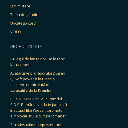
Știri militare
Tema de gândire
Uncategorized
VIDEO
RECENT POSTS
Gulagul de lângă noi. De la tanc
la curcubeu
Avatarurile profesorului Dughin
(I). Soft power à la russe și
disidența controlată de
caracatița de la Kremlin
CERTITUDINEA nr. 217. Partidul
S.O.S. România va da în judecată
Institutul Elie Wiesel, „promotor
al holocaustului culturii române”
S-a stins ultimul reprezentant