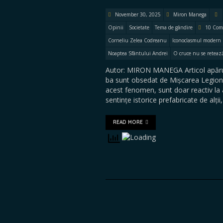
November 30, 2025
Miron Manega
Opinii
Societate
Tema de gândire
10 Com
Corneliu Zelea Codreanu
Iconoclasmul modern
Noaptea Sfântului Andrei
O cruce nu se reteaz
Autor: MIRON MANEGA Articol apăru
ba sunt obsedat de Mișcarea Legiona
acest fenomen, sunt doar reactiv la 
sentințe istorice prefabricate de alții
READ MORE