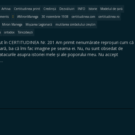
Arhiva
Certitudinea print
Credință
Dezvăluiri
INFO
Istorie
Modelul de țară
ments
#MironManega
30 noiembrie 1938
certitudinea.com
certitudinea.ro
Miron Manega
Mișcarea Legionară
mutilarea simbolului creștin
ă
ortodox
Tâncăbești
t în CERTITUDINEA Nr. 201 Am primit nenumărate reproșuri cum că
ră, ba că îmi fac imagine pe seama ei. Nu, nu sunt obsedat de
atacurile asupra istoriei mele și ale poporului meu. Nu accept
,…