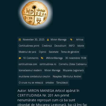
November 30, 2025
Miron Manega
Arhiva
Certitudinea print
Credință
Dezvăluiri
INFO
Istorie
Modelul de țară
Opinii
Societate
Tema de gândire
10 Comments
#MironManega
30 noiembrie 1938
certitudinea.com
certitudinea.ro
Corneliu Zelea Codreanu
Iconoclasmul modern
Miron Manega
Mișcarea Legionară
mutilarea simbolului creștin
Noaptea Sfântului Andrei
O cruce nu se retează
ortodox
Tâncăbești
Autor: MIRON MANEGA Articol apărut în
CERTITUDINEA Nr. 201 Am primit
nenumărate reproșuri cum că ba sunt
obsedat de Mișcarea Legionară, ba că îmi fac