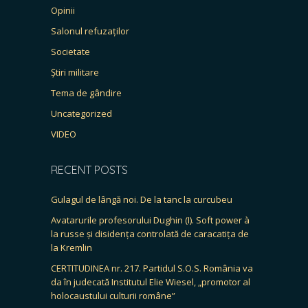
Opinii
Salonul refuzaților
Societate
Știri militare
Tema de gândire
Uncategorized
VIDEO
RECENT POSTS
Gulagul de lângă noi. De la tanc la curcubeu
Avatarurile profesorului Dughin (I). Soft power à
la russe și disidența controlată de caracatița de
la Kremlin
CERTITUDINEA nr. 217. Partidul S.O.S. România va
da în judecată Institutul Elie Wiesel, „promotor al
holocaustului culturii române”