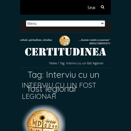
Search
for:
Home
/
Tag:
Interviu cu un fost legionar
Tag:
Interviu cu un
INTERVIU CU UN FOST
fost legionar
LEGIONAR