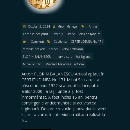
October 3, 2024
Miron Manega
Arhiva
Certitudinea print
Credință
Istorie
Tema de gândire
1 Comment
Căpitanul
CERTITUDINEA Nr. 171
certitudinea.com
Corneliu Zelea Codreanu
FLORIN BĂLĂNESCU
Interviu cu un fost legionar
Mihai Scutaru
Mișcarea Legionară
ortodox
Autor: FLORIN BĂLĂNESCU Articol apărut în
CERTITUDINEA Nr. 171 Mihai Scutaru s-a
născut în anul 1922 și a murit la începutul
anilor 2000, la Iași, unde a și fost
înmormântat. A fost închis 15 ani pentru
convingerile anticomuniste și activitatea
legionară. Despre crezurile și privațiunile vieții
lui, mi-a vorbit în interviul următor, realizat la
6…