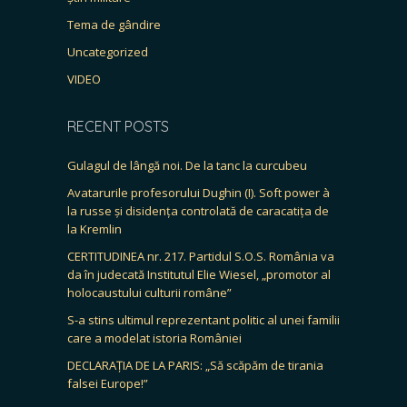
Tema de gândire
Uncategorized
VIDEO
RECENT POSTS
Gulagul de lângă noi. De la tanc la curcubeu
Avatarurile profesorului Dughin (I). Soft power à
la russe și disidența controlată de caracatița de
la Kremlin
CERTITUDINEA nr. 217. Partidul S.O.S. România va
da în judecată Institutul Elie Wiesel, „promotor al
holocaustului culturii române”
S-a stins ultimul reprezentant politic al unei familii
care a modelat istoria României
DECLARAȚIA DE LA PARIS: „Să scăpăm de tirania
falsei Europe!”