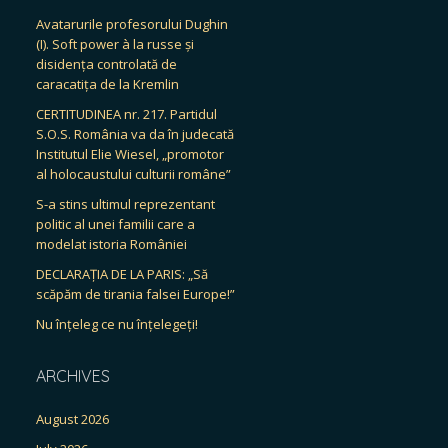
Avatarurile profesorului Dughin
(I). Soft power à la russe și
disidența controlată de
caracatița de la Kremlin
CERTITUDINEA nr. 217. Partidul
S.O.S. România va da în judecată
Institutul Elie Wiesel, „promotor
al holocaustului culturii române”
S-a stins ultimul reprezentant
politic al unei familii care a
modelat istoria României
DECLARAȚIA DE LA PARIS: „Să
scăpăm de tirania falsei Europe!”
Nu înțeleg ce nu înțelegeți!
ARCHIVES
August 2026