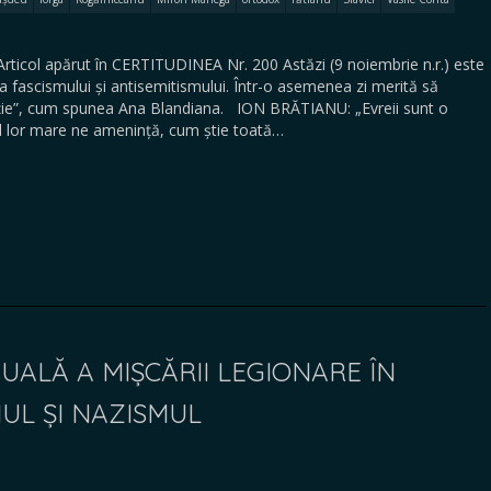
col apărut în CERTITUDINEA Nr. 200 Astăzi (9 noiembrie n.r.) este
a fascismului și antisemitismului. Într-o asemenea zi merită să
ție”, cum spunea Ana Blandiana. ION BRĂTIANU: „Evreii sunt o
l lor mare ne amenință, cum știe toată…
UALĂ A MIȘCĂRII LEGIONARE ÎN
UL ȘI NAZISMUL