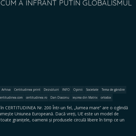
X. CUM A ÎNFRÂNT PUTIN GLOBALISMUL
Arhiva
Certitudinea print
Dezvăluiri
INFO
Opinii
Societate
Tema de gândire
certitudinea.com
certitudinea.ro
Dan Diaconu
ieșirea din Matrix
ortodox
în CERTITUDINEA Nr. 200 Într-un fel, „lumea mare” are o oglindă
numește Uniunea Europeană. Dacă vreți, UE este un model de
 toate granițele, oamenii și produsele circulă libere în timp ce un