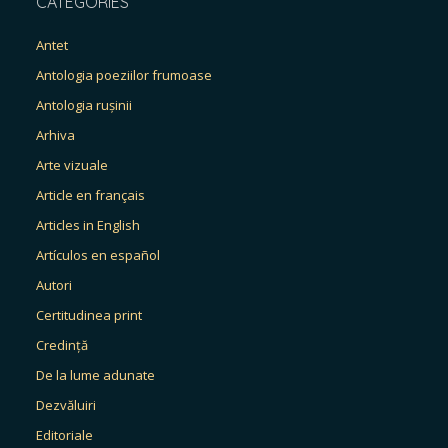
CATEGORIES
Antet
Antologia poeziilor frumoase
Antologia rușinii
Arhiva
Arte vizuale
Article en français
Articles in English
Artículos en español
Autori
Certitudinea print
Credință
De la lume adunate
Dezvăluiri
Editoriale