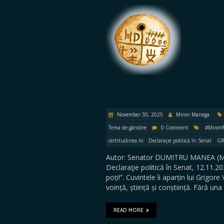
November 30, 2025
Miron Manega
Tema de gândire
0 Comment
#Miron
certitudinea.ro
Declaraţie politică în Senat
GR
Autor: Senator DUMITRU MANEA (MI
Declaraţie politică în Senat, 12.11.
poți!”. Cuvintele îi aparțin lui Grigor
voință, știință și conștiință. Fără una
READ MORE