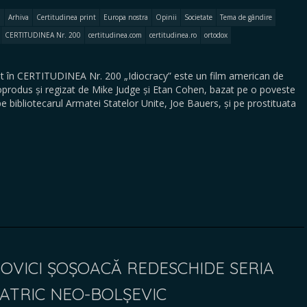
Arhiva
Certitudinea print
Europa nostra
Opinii
Societate
Tema de gândire
CERTITUDINEA Nr. 200
certitudinea.com
certitudinea.ro
ortodox
 în CERTITUDINEA Nr. 200 „Idiocracy” este un film american de
oprodus și regizat de Mike Judge și Etan Cohen, bazat pe o poveste
pe bibliotecarul Armatei Statelor Unite, Joe Bauers, și pe prostituata
…
OVICI ȘOȘOACĂ REDESCHIDE SERIA
IATRIC NEO-BOLȘEVIC