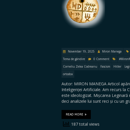
November 19, 2025
Miron Manega
Tema de gândire
0 Comment
#Miron
Corneliu Zelea Codreanu
Fascism
Hitler
Leg
ortodox
Autor: MIRON MANEGA Articol apărut
Inteligenței Artificiale. Am recurs la
este ideologizat. Mișcarea Leginară 
deci analizele lui sunt reci și cu un 
READ MORE
187 total views