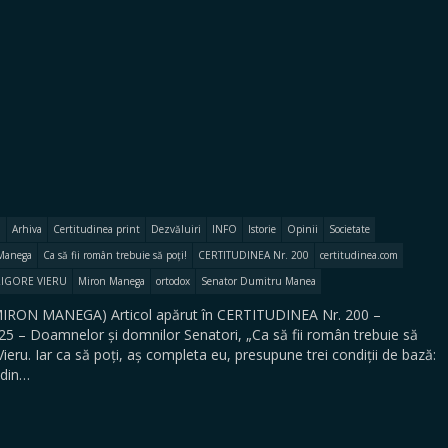
Arhiva
Certitudinea print
Dezvăluiri
INFO
Istorie
Opinii
Societate
Manega
Ca să fii român trebuie să poți!
CERTITUDINEA Nr. 200
certitudinea.com
IGORE VIERU
Miron Manega
ortodox
Senator Dumitru Manea
RON MANEGA) Articol apărut în CERTITUDINEA Nr. 200 –
2025 – Doamnelor și domnilor Senatori, „Ca să fii român trebuie să
e Vieru. Iar ca să poți, aș completa eu, presupune trei condiții de bază:
 din…