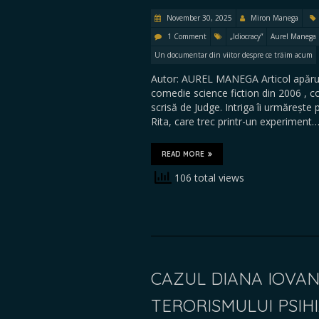
November 30, 2025
Miron Manega
1 Comment
„Idiocracy”
Aurel Manega
Un documentar din viitor despre ce trăim acum
Autor: AUREL MANEGA Articol apărut
comedie science fiction din 2006 , c
scrisă de Judge. Intriga îi urmărește 
Rita, care trec printr-un experiment
READ MORE
106 total views
CAZUL DIANA IOVAN
TERORISMULUI PSIH