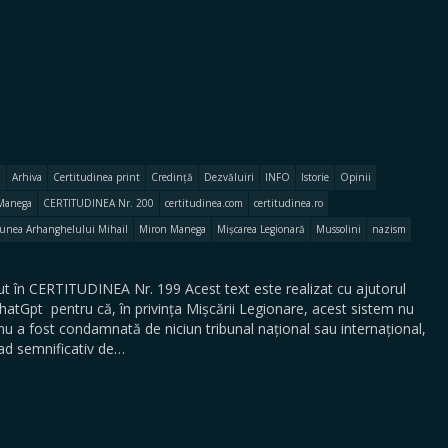
Arhiva
Certitudinea print
Credință
Dezvăluiri
INFO
Istorie
Opinii
Manega
CERTITUDINEA Nr. 200
certitudinea.com
certitudinea.ro
iunea Arhanghelului Mihail
Miron Manega
Mișcarea Legionară
Mussolini
nazism
 în CERTITUDINEA Nr. 199 Acest text este realizat cu ajutorul
 ChatGpt pentru că, în privința Mișcării Legionare, acest sistem nu
nu a fost condamnată de niciun tribunal național sau internațional,
grad semnificativ de…