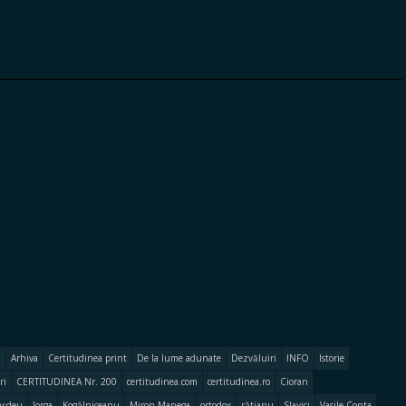
Arhiva
Certitudinea print
De la lume adunate
Dezvăluiri
INFO
Istorie
ri
CERTITUDINEA Nr. 200
certitudinea.com
certitudinea.ro
Cioran
așdeu
Iorga
Kogălniceanu
Miron Manega
ortodox
rătianu
Slavici
Vasile Conta