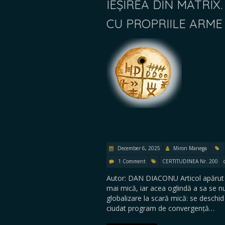
IEȘIREA DIN MATRI
CU PROPRIILE ARME
December 6, 2025
Miron Manega
1 Comment
CERTITUDINEA Nr. 200
Autor: DAN DIACONU Articol apărut 
mai mică, iar acea oglindă a sa se 
globalizare la scară mică: se deschid
ciudat program de convergență…