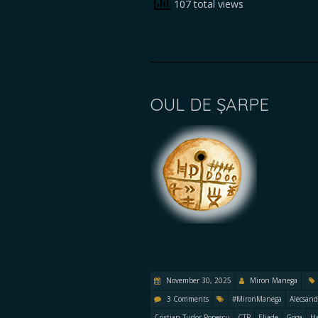
107 total views
OUL DE ȘARPE
November 30, 2025
Miron Manega
3 Comments
#MironManega
Alecsand
Cristian Tudor Popescu
CTP
Eliade
Goga
H