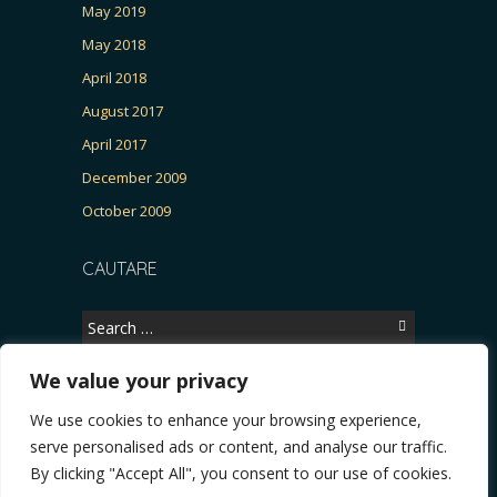
May 2019
May 2018
April 2018
August 2017
April 2017
December 2009
October 2009
CAUTARE
Search
for:
We value your privacy
We use cookies to enhance your browsing experience,
Copyright © 2026, CERTITUDINEA.
serve personalised ads or content, and analyse our traffic.
R, Patria, parlamentarele și presa
* VIDEO. Viata lui Eminescu (Necenzurat). Episod
By clicking "Accept All", you consent to our use of cookies.