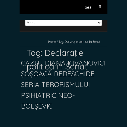
Search
for:
Home
/
Tag:
Declaraţie politică în Senat
Tag:
Declaraţie
CAZUL DIANA IOVANOVICI
politică în Senat
ȘOȘOACĂ REDESCHIDE
SERIA TERORISMULUI
PSIHIATRIC NEO-
BOLȘEVIC