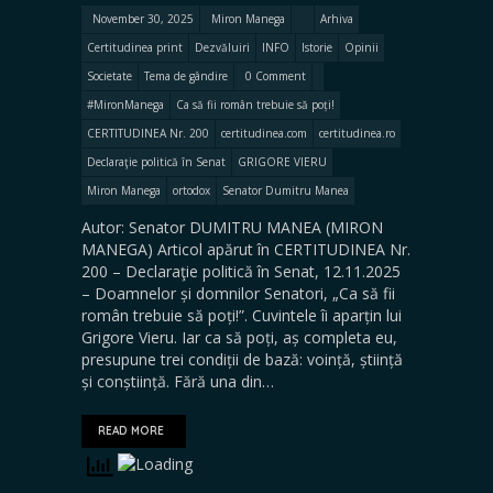
November 30, 2025
Miron Manega
Arhiva
Certitudinea print
Dezvăluiri
INFO
Istorie
Opinii
Societate
Tema de gândire
0 Comment
#MironManega
Ca să fii român trebuie să poți!
CERTITUDINEA Nr. 200
certitudinea.com
certitudinea.ro
Declaraţie politică în Senat
GRIGORE VIERU
Miron Manega
ortodox
Senator Dumitru Manea
Autor: Senator DUMITRU MANEA (MIRON
MANEGA) Articol apărut în CERTITUDINEA Nr.
200 – Declaraţie politică în Senat, 12.11.2025
– Doamnelor și domnilor Senatori, „Ca să fii
român trebuie să poți!”. Cuvintele îi aparțin lui
Grigore Vieru. Iar ca să poți, aș completa eu,
presupune trei condiții de bază: voință, știință
și conștiință. Fără una din…
READ MORE