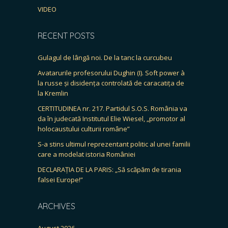
VIDEO
RECENT POSTS
Gulagul de lângă noi. De la tanc la curcubeu
Avatarurile profesorului Dughin (I). Soft power à
la russe și disidența controlată de caracatița de
la Kremlin
CERTITUDINEA nr. 217. Partidul S.O.S. România va
da în judecată Institutul Elie Wiesel, „promotor al
holocaustului culturii române”
S-a stins ultimul reprezentant politic al unei familii
care a modelat istoria României
DECLARAȚIA DE LA PARIS: „Să scăpăm de tirania
falsei Europe!”
ARCHIVES