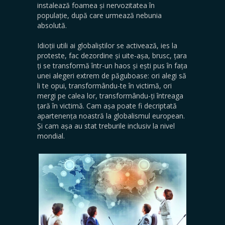
instalează foamea și nervozitatea în
populație, după care urmează nebunia
absolută.
Idioții utili ai globaliștilor se activează, ies la
proteste, fac dezordine și uite-așa, brusc, țara
ți se transformă într-un haos și ești pus în fața
unei alegeri extrem de păguboase: ori alegi să
li te opui, transformându-te în victimă, ori
mergi pe calea lor, transformându-ți întreaga
țară în victimă. Cam așa poate fi decriptată
apartenența noastră la globalismul european.
Și cam așa au stat treburile inclusiv la nivel
mondial.