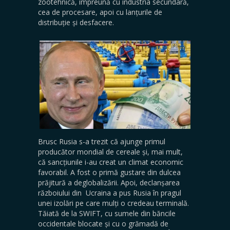
zootehnică, împreună cu industria secundară,
cea de procesare, apoi cu lanțurile de
distribuție și desfacere.
Brusc Rusia s-a trezit că ajunge primul
producător mondial de cereale și, mai mult,
că sancțiunile i-au creat un climat economic
favorabil. A fost o primă gustare din dulcea
prăjitură a deglobalizării. Apoi, declanșarea
războiului din Ucraina a pus Rusia în pragul
unei izolări pe care mulți o credeau terminală.
Tăiată de la SWIFT, cu sumele din băncile
occidentale blocate și cu o grămadă de