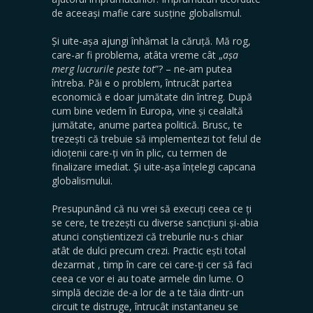
de aceeași mafie care susține globalismul.
Și uite-așa ajungi înhămat la căruță. Mă rog,
care-ar fi problema, atâta vreme cât „
așa
merg lucrurile peste tot
”? – ne-am putea
întreba. Păi e o problem, întrucât partea
economică e doar jumătate din întreg. După
cum bine vedem în Europa, vine și cealaltă
jumătate, anume partea politică. Brusc, te
trezești că trebuie să implementezi tot felul de
idioțenii care-ți vin în plic, cu termen de
finalizare imediat. Și uite-așa înțelegi capcana
globalismului.
Presupunând că nu vrei să execuți ceea ce ți
se cere, te trezești cu diverse sancțiuni și-abia
atunci conștientizezi că treburile nu-s chiar
atât de dulci precum crezi. Practic ești total
dezarmat , timp în care cei care-ți cer să faci
ceea ce vor ei au toate armele din lume. O
simplă decizie de-a lor de a te tăia dintr-un
circuit te distruge, întrucât instantaneu se