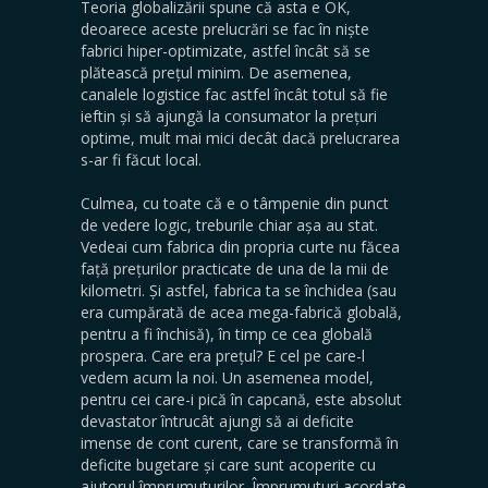
Teoria globalizării spune că asta e OK,
deoarece aceste prelucrări se fac în niște
fabrici hiper-optimizate, astfel încât să se
plătească prețul minim. De asemenea,
canalele logistice fac astfel încât totul să fie
ieftin și să ajungă la consumator la prețuri
optime, mult mai mici decât dacă prelucrarea
s-ar fi făcut local.
Culmea, cu toate că e o tâmpenie din punct
de vedere logic, treburile chiar așa au stat.
Vedeai cum fabrica din propria curte nu făcea
față prețurilor practicate de una de la mii de
kilometri. Și astfel, fabrica ta se închidea (sau
era cumpărată de acea mega-fabrică globală,
pentru a fi închisă), în timp ce cea globală
prospera. Care era prețul? E cel pe care-l
vedem acum la noi. Un asemenea model,
pentru cei care-i pică în capcană, este absolut
devastator întrucât ajungi să ai deficite
imense de cont curent, care se transformă în
deficite bugetare și care sunt acoperite cu
ajutorul împrumuturilor. Împrumuturi acordate