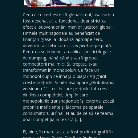
Ceea ce e cert este că globalismul, așa cum a
fost desenat el, a funcționat doar strict ca
efect al subvenționării marilor jucători globali.
Firmele multinaționale au beneficiat de
finanțări grase la dobânzi aproape zero,
devenind astfel incorect
competitive
pe piață.
Pentru a se impune, au aplicat politici ilegale
de dumping, până când și-au îngropat
competitorii mai mici. Și, treptat, s-au
transformat în monopoluri. Ce face un
monopol după ce înhață o piață? Ați ghicit:
crește prețurile. Și uite-așa apare „Globalismul
versiunea 2” – cel în care prețurile tot cresc
din lipsa competiției, timp în care
monopolurile transnaționale își externalizează
propriile ineficiențe și lăcomia pe spatele
consumatorului final. N-au de ce să se teamă,
doar competiția nu există […].
Ei, bine, în mare, asta a fost poziția ingrată în
care s-a trezit Rusia. După ce Putin și-a