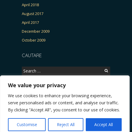
April 2018
August 2017
April 2017
December 2009
October 2009
CAUTARE
Search
for:
We value your privacy
We use cookies to enhance your browsing experience,
Copyright © 2026, CERTITUDINEA.
serve personalised ads or content, and analyse our traffic.
 parlamentarele și presa
* VIDEO. Viata lui Eminescu (Necenzurat). Episodul 4: Războ
By clicking "Accept All", you consent to our use of cookies.
Powered by
WordPress
. Blackoot design by
Iceable
Themes
.
Customise
Reject All
Accept All