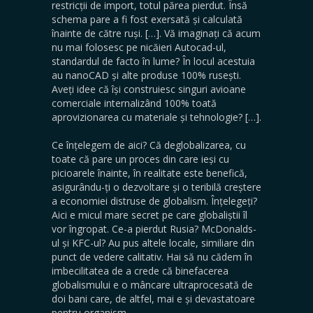
restricții de import, totul părea pierdut. Însă
schema pare a fi fost exersată și calculată
înainte de către ruși. […]. Vă imaginați că acum
nu mai folosesc pe nicăieri Autocad-ul,
standardul de facto în lume? În locul acestuia
au nanoCAD și alte produse 100% rusești.
Aveți idee că își construiesc singuri avioane
comerciale internalizând 100% toată
aprovizionarea cu materiale și tehnologie? […].
Ce înțelegem de aici? Că deglobalizarea, cu
toate că pare un proces din care ieși cu
picioarele înainte, în realitate este benefică,
asigurându-ți o dezvoltare și o teribilă creștere
a economiei distruse de globalism. Înțelegeți?
Aici e micul mare secret pe care globaliștii îl
vor îngropat. Ce-a pierdut Rusia? McDonalds-
ul și KFC-ul? Au pus altele locale, similiare din
punct de vedere calitativ. Hai să nu cădem în
imbecilitatea de a crede că binefacerea
globalismului e o mâncare ultraprocesată de
doi bani care, de altfel, mai e și devastatoare
pentru organism.