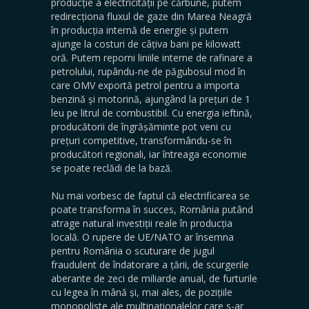
producție a electricității pe cărbune, putem
redirecționa fluxul de gaze din Marea Neagră
în producția internă de energie și putem
ajunge la costuri de câțiva bani pe kilowatt
oră. Putem reporni liniile interne de rafinare a
petrolului, rupându-ne de păgubosul mod în
care OMV exportă petrol pentru a importa
benzină și motorină, ajungând la prețuri de 1
leu pe litrul de combustibil. Cu energia ieftină,
producătorii de îngrășăminte pot veni cu
prețuri competitive, transformându-se în
producători regionali, iar întreaga economie
se poate reclădi de la bază.
Nu mai vorbesc de faptul că electrificarea se
poate transforma în succes, România putând
atrage natural investiții reale în producția
locală. O rupere de UE/NATO ar însemna
pentru România o scuturare de jugul
fraudulent de îndatorare a țării, de scurgerile
aberante de zeci de miliarde anual, de furturile
cu legea în mână și, mai ales, de pozițiile
monopoliste ale multinaționalelor care s-ar