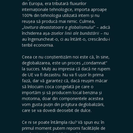
din Europa, era tributară fluxurilor
internaționale tehnologice, importa aproape
100% din tehnologia utilizată intern și nu
reușea să producă mai nimic. Culmea,
„
lovitura devastatoare a globalismului
” – adică
închiderea așa-ziselor
linii ale bunăstării
– nu
au îngenuncheat-o, ci au întărit-o, crescându-i
teribil economia.
Ceea ce nu conștientizăm noi este că, în sine,
deglobalizarea, este un proces „condamnat”
la succes. Mulți au impresia că dacă ne rupem
de UE va fi dezastru. Nu va fi ușor în prima
fază, dar vă garantez că, dacă reușim măcar
să înlocuim coca congelată pe care o
importăm și să producem local benzina și
motorina, doar din componentele acestea
vom gusta puțin din prăjitura deglobalizării,
care se va dovedi deosebit de dulce.
Ce ni se poate întâmpla rău? Vă spun eu: în
primul moment putem reporni facilitățile de