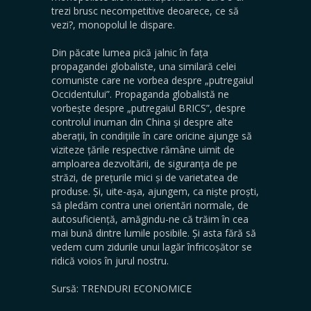
trezi brusc necompetitive deoarece, ce să
vezi?, monopolul le dispare.
Din păcate lumea pică jalnic în fața
propagandei globaliste, una similară celei
comuniste care ne vorbea despre „putregaiul
Occidentului”. Propaganda globalistă ne
vorbește despre „putregaiul BRICS”, despre
controlul inuman din China și despre alte
aberații, în condițiile în care oricine ajunge să
viziteze țările respective rămâne uimit de
amploarea dezvoltării, de siguranța de pe
străzi, de prețurile mici și de varietatea de
produse. Și, uite-așa, ajungem, ca niște proști,
să pledăm contra unei orientări normale, de
autosuficiență, amăgindu-ne că trăim în cea
mai bună dintre lumile posibile. Și asta fără să
vedem cum zidurile unui lagăr înfricoșător se
ridică voios în jurul nostru.
Sursă: TRENDURI ECONOMICE