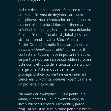
Inclusiv din punct de vedere financiar treburile
arată bine în zona de deglobalizare. Rușii nu
mai plătesc tribut cămătarilor internaționali și
au controlul absolut al fluxurilor financiare,
scăpând de supravegherea din zona dolarului.
Culmea, în ciuda faptului că globaliștii și-au
strecurat omul la vârful Băncii Centrale a
Rusiei! Doar că fluxurile financiare generate
de
internaționalizarea rublei
nu mai pot fi
contestate. Rusia își face importurile în ruble,
iar pentru exporturi încasează ruble sau yuani.
Este complet ruptă de la circuitul dolarului și-i
merge bine. Asta în ciuda demenței
propagandistice occidentale care-i numără
cancerele lui Putin și „
demonstrează
” că mai e
un pic până pică Rusia.
Nu v-am dat exemplul cu Rusia pentru a o
lăuda, ci pentru a lua un exemplu care, la
începutul ostilităților cu Occidentul, părea
fragil. Rusia își asigura o mare parte din hrană