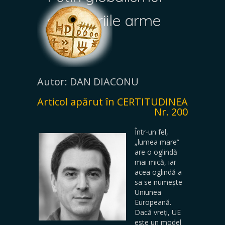
cu propriile arme
Autor: DAN DIACONU
Articol apărut în CERTITUDINEA
Nr. 200
Într-un fel,
„lumea mare”
are o oglindă
mai mică, iar
acea oglindă a
sa se numește
Uniunea
Europeană.
Dacă vreți, UE
este un model