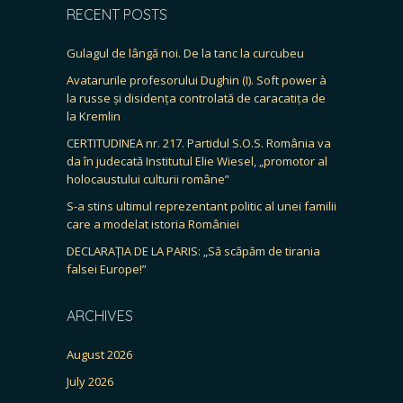
RECENT POSTS
Gulagul de lângă noi. De la tanc la curcubeu
Avatarurile profesorului Dughin (I). Soft power à
la russe și disidența controlată de caracatița de
la Kremlin
CERTITUDINEA nr. 217. Partidul S.O.S. România va
da în judecată Institutul Elie Wiesel, „promotor al
holocaustului culturii române”
S-a stins ultimul reprezentant politic al unei familii
care a modelat istoria României
DECLARAȚIA DE LA PARIS: „Să scăpăm de tirania
falsei Europe!”
ARCHIVES
August 2026
July 2026