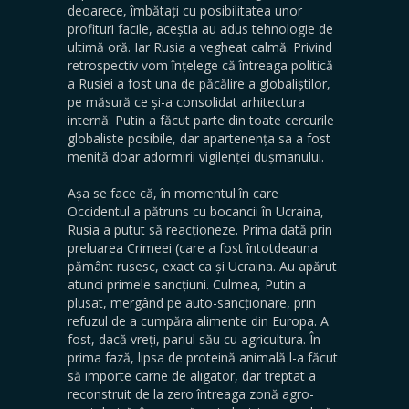
deoarece, îmbătați cu posibilitatea unor
profituri facile, aceștia au adus tehnologie de
ultimă oră. Iar Rusia a vegheat calmă. Privind
retrospectiv vom înțelege că întreaga politică
a Rusiei a fost una de păcălire a globaliștilor,
pe măsură ce și-a consolidat arhitectura
internă. Putin a făcut parte din toate cercurile
globaliste posibile, dar apartenența sa a fost
menită doar adormirii vigilenței dușmanului.
Așa se face că, în momentul în care
Occidentul a pătruns cu bocancii în Ucraina,
Rusia a putut să reacționeze. Prima dată prin
preluarea Crimeei (care a fost întotdeauna
pământ rusesc, exact ca și Ucraina. Au apărut
atunci primele sancțiuni. Culmea, Putin a
plusat, mergând pe auto-sancționare, prin
refuzul de a cumpăra alimente din Europa. A
fost, dacă vreți, pariul său cu agricultura. În
prima fază, lipsa de proteină animală l-a făcut
să importe carne de aligator, dar treptat a
reconstruit de la zero întreaga zonă agro-