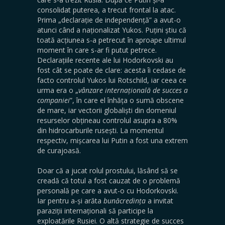
consolidat puterea, a trecut frontal la atac.
Prima „declarație de independență” a avut-o
atunci când a naționalizat Yukos. Puțini știu că
toată acțiunea s-a petrecut în aproape ultimul
moment în care s-ar fi putut petrece.
Declarațiile recente ale lui Hodorkovski au
fost cât se poate de clare: acesta îi cedase de
facto controlul Yukos lui Rotschild, iar ceea ce
urma era o „
vânzare internațională de succes a
companiei
”, în care el înhăța o sumă obscene
de mare, iar vectorii globaliști din domeniul
resurselor obțineau controlul asupra a 80%
din hidrocarburile rusești. La momentul
respectiv, mișcarea lui Putin a fost una extrem
de curajoasă.
Doar că a jucat rolul prostului, lăsând să se
creadă că totul a fost cauzat de o problemă
personală pe care a avut-o cu Hodorkovski.
Iar pentru a-și arăta
bunăcredința
a invitat
paraziții internaționali să participe la
exploatările Rusiei. O altă strategie de succes