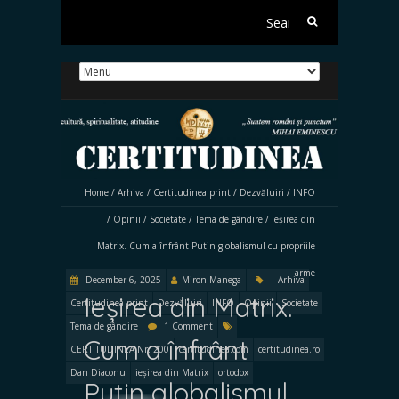
Search
for:
Home
/
Arhiva
/
Certitudinea print
/
Dezvăluiri
/
INFO
/
Opinii
/
Societate
/
Tema de gândire
/
Ieșirea din
Matrix. Cum a înfrânt Putin globalismul cu propriile
arme
December 6, 2025
Miron Manega
Arhiva
Ieșirea din Matrix.
Certitudinea print
Dezvăluiri
INFO
Opinii
Societate
Tema de gândire
1 Comment
Cum a înfrânt
CERTITUDINEA Nr. 200
certitudinea.com
certitudinea.ro
Dan Diaconu
ieșirea din Matrix
ortodox
Putin globalismul