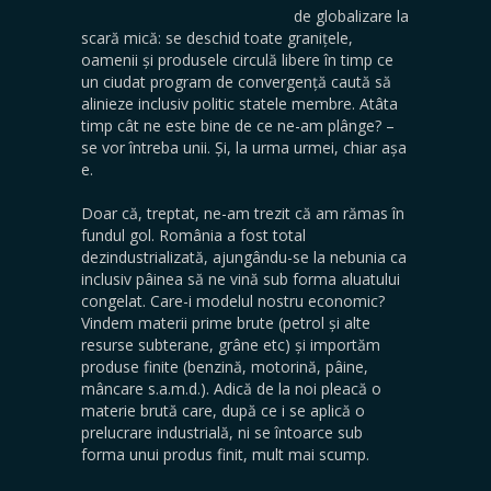
de globalizare la
scară mică: se deschid toate granițele,
oamenii și produsele circulă libere în timp ce
un ciudat program de convergență caută să
alinieze inclusiv politic statele membre. Atâta
timp cât ne este bine de ce ne-am plânge? –
se vor întreba unii. Și, la urma urmei, chiar așa
e.
Doar că, treptat, ne-am trezit că am rămas în
fundul gol. România a fost total
dezindustrializată, ajungându-se la nebunia ca
inclusiv pâinea să ne vină sub forma aluatului
congelat. Care-i modelul nostru economic?
Vindem materii prime brute (petrol și alte
resurse subterane, grâne etc) și importăm
produse finite (benzină, motorină, pâine,
mâncare s.a.m.d.). Adică de la noi pleacă o
materie brută care, după ce i se aplică o
prelucrare industrială, ni se întoarce sub
forma unui produs finit, mult mai scump.