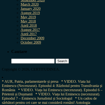
September 2020
March 2020
January 2020
August 2019
May 2019
May 2018
April 2018
August 2017
April 2017
December 2009
October 2009
Cautare
Search
for:
Copyright © 2026, CERTITUDINEA.
* AUR, Patria, parlamentarele și presa
* VIDEO. Viata lui
Eminescu (Necenzurat). Episodul 4: Războiul pentru Transilvania și
România
* VIDEO. Viața lui Eminescu (necenzurat). Episodul 6 –
Prietenii și Dușmanii
* VIDEO. Viața lui Eminescu (necenzurat).
Episodul 7 – Eminescu Jurnalistul și Sociologul
* Un cadou de
sărbători pentru cei care se mai consideră români! Antologia