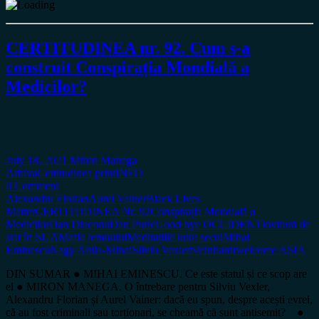
CERTITUDINEA nr. 92. Cum s-a
construit Conspirația Mondială a
Medicilor?
July 18, 2021
Miron Manega
Arhiva
Certitudinea print
INFO
0 Comment
Alexandru Florian
Aurel Vainer
Black Lives
Matter
CERTITUDINEA Nr. 92
Conspirația Mondială a
Medicilor
Dan Diaconu
Dan Puric
Good bye OCCIDENT
lovitură de
stat în SUA
Mafia lemnului
Meditațiile unui secui
Mihai
Eminescu
Nagy Attila-Mihai
Silviu Vexler
Steinhardt
welcome ASIA
DIN SUMAR ● MIHAI EMINESCU. Ce este statul și ce scop are
el ● MIRON MANEGA. O întrebare pentru Silviu Vexler,
Alexandru Florian și Aurel Vainer: dacă eu spun, despre acești evrei,
că au fost criminali sau torționari, se cheamă că sunt antisemit? ●