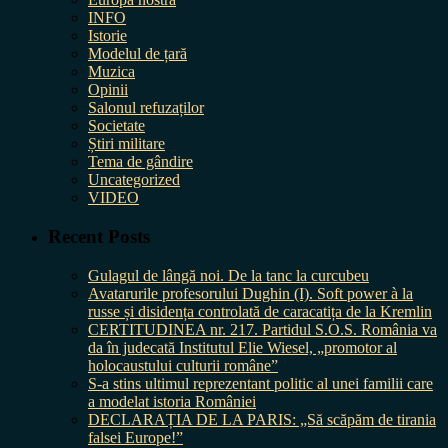
INFO
Istorie
Modelul de țară
Muzica
Opinii
Salonul refuzaților
Societate
Știri militare
Tema de gândire
Uncategorized
VIDEO
Recent Posts
Gulagul de lângă noi. De la tanc la curcubeu
Avatarurile profesorului Dughin (I). Soft power à la
russe și disidența controlată de caracatița de la Kremlin
CERTITUDINEA nr. 217. Partidul S.O.S. România va
da în judecată Institutul Elie Wiesel, „promotor al
holocaustului culturii române”
S-a stins ultimul reprezentant politic al unei familii care
a modelat istoria României
DECLARAȚIA DE LA PARIS: „Să scăpăm de tirania
falsei Europe!”