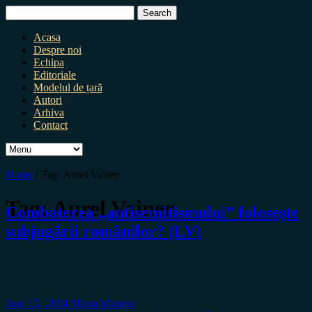
Search
for:
Acasa
Despre noi
Echipa
Editoriale
Modelul de țară
Autori
Arhiva
Contact
Home
/
Tag:
Aurel Vainer
Tag:
Aurel Vainer
Combaterea „antisemitismului” foloseşte
subjugării românilor? (LV)
June 12, 2024
Miron Manega