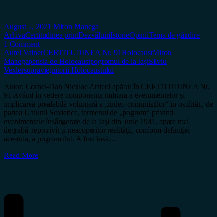
August 2, 2021
Miron Manega
Arhiva
Certitudinea print
Dezvăluiri
Istorie
Opinii
Tema de gândire
1 Comment
Aurel Vainer
CERTITUDINEA Nr. 91
Holocaust
Miron
Manega
pensia de Holocaust
pogromul de la Iași
Silviu
Vexler
supravieţuitorii Holocaustului
Autor: Cornel-Dan Niculae Articol apărut în CERTITUDINEA Nr.
91 Având în vedere componenta militară a evenimentelor şi
implicarea prealabilă voluntară a „iudeo-comuniştilor“ în ostilităţi, de
partea Uniunii Sovietice, termenul de „pogrom“ privind
evenimentele însângerate de la Iaşi din iunie 1941, apare mai
degrabă nepotrivit şi neacoperitor realităţii, conform definiţiei
acestuia, a pogromului. A fost însă…
Read More