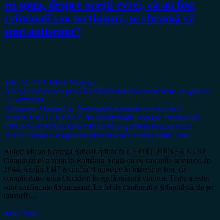
eu spun, despre acești evrei, că au fost
criminali sau torționari, se cheamă că
sunt antisemit?
July 23, 2021
Miron Manega
Arhiva
Certitudinea print
Dezvăluiri
Istorie
Societate
Tema de gândire
2 Comments
Alexandru Florian
Ana Pauker
antisemit
antisemitism
Aurel
Vainer
CERTITUDINEA Nr. 92
criminali
Gheorghe Pintilie
Iosif
Chișinevschi
Mihail Roller
Miron Manega
Silviu Brucan
Silviu
Vexler
Teohari Georgescu
torționari
Valter Roman
Vasile Luca
Autor: Miron Manega Articol apărut în CERTITUDINEA Nr. 92
Comunismul a venit în România o dată cu cu tancurile sovietice, în
1944, iar din 1947 a confiscat aproape în întregime țara, cu
complicitatea unui Occident în egală măsură vinovat. Toate acestea
sunt confirmate documentar. La fel de confirmat e și faptul că, de pe
tancurile…
Read More