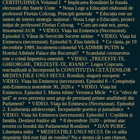
CERTITUDINEA Volumul I
* Implicarea României în frauda
electorală din Statele Unite
* Noua Lege a Educației elaborată de
profesorul Florian Colceag. Principii generale
* Educația este un
sistem de interes strategic național - Noua Lege a Educației, proiect
inițiat de profesorul Florian Colceag
* Cum am ratat noi, presa,
fenomenul AUR
* VIDEO. Viața lui Eminescu (Necenzurat).
Episodul 3: Vânat de Serviciile Secrete străine
* VIDEO. Viața lui
Eminescu (necenzurat). Episodul 9. Ziua fatidică
* Ce căuta, pe 19
decembrie 1989, locotenent-colonelul VLADIMIR PUTIN la
Hotelul Athénée Palace din București?
* Scandalul coronavirus
este o crimă împotriva omenirii
* VIDEO. „TREZEȘTE-TE,
GHEORGHE, TREZEȘTE-TE, IOANE!”. Legea Cojocaru,
reactualizată și încorporată în CONSTITUȚIA CETĂȚENILOR
*
MEDITAȚIILE UNUI SECUI. Românii, singurii europeni
*
VIDEO. Viața lui Eminescu (necenzurat). Episodul 8 – Conspirația
anti-Eminescu noiembrie 30, 2020 a
* VIDEO. Viața lui
Eminescu. Episodul 5. Marea iubire: Veronica Micle
* Ce "efect de
țară" ar avea prezența unui grup de premianți printre analfabeții din
Parlament?
* VIDEO. Viața lui Eminescu (Necenzurat). Episodul
2. Exuberanța adolescenței. Începuturile poetice și jurnalistice
*
VIDEO. Viața lui Eminescu (necenzurat). Episodul 1: Copilăria și
familia. Destinul fraților săi
* 8 decembrie 1920 – primul atac
terorist cu bombă din Parlamentul României
* DAN PURIC.
Libertatea milei
* MEDITAȚIILE UNUI SECUI. De ce atâta
dușmănie fără rost față de români? Nu e destul cât i-am chinuit,