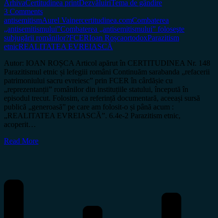
Arhiva
Certitudinea print
Dezvăluiri
Tema de gândire
3 Comments
antisemitism
Aurel Vainer
certitudinea.com
Combaterea
„antisemitismului”
Combaterea „antisemitismului” foloseşte
subjugării românilor?
FCER
Ioan Roșca
ortodox
Parazitism
etnic
REALITATEA EVREIASCĂ
Autor: IOAN ROȘCA Articol apărut în CERTITUDINEA Nr. 148
Parazitismul etnic și lefegiii români Continuăm sarabanda „refacerii
patrimoniului sacru evreiesc” prin FCER în cârdășie cu
„reprezentanții” românilor din instituțiile statului, începută în
episodul trecut. Folosim, ca referință documentară, aceeași sursă
publică „generoasă” pe care am folosit-o și până acum :
„REALITATEA EVREIASCĂ”. 6.4e-2 Parazitism etnic,
acoperit…
Read More