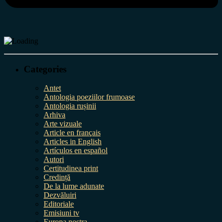
Categories
Antet
Antologia poeziilor frumoase
Antologia rușinii
Arhiva
Arte vizuale
Article en français
Articles in English
Artículos en español
Autori
Certitudinea print
Credință
De la lume adunate
Dezvăluiri
Editoriale
Emisiuni tv
Europa nostra