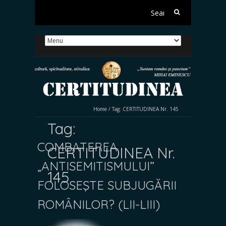
Search
for:
Home
/
Tag:
CERTITUDINEA Nr. 145
Tag:
COMBATEREA
CERTITUDINEA Nr.
„ANTISEMITISMULUI”
145
FOLOSEŞTE SUBJUGĂRII
ROMÂNILOR? (LII-LIII)