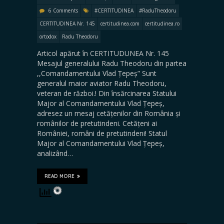
6 Comments
#CERTITUDINEA
#RaduTheodoru
CERTITUDINEA Nr. 145
certitudinea.com
certitudinea.ro
ortodox
Radu Theodoru
Articol apărut în CERTITUDUNEA Nr. 145
Mesajul generalului Radu Theodoru din partea
,,Comandamentului Vlad Țepeș” Sunt
generalul maior aviator Radu Theodoru,
veteran de război.! Din însărcinarea Statului
Major al Comandamentului Vlad Țepeș,
adresez un mesaj cetățenilor din România și
românilor de pretutindeni. ​Cetățeni ai
României, români de pretutindeni! Statul
Major al Comandamentului Vlad Țepeș,
analizând…
READ MORE