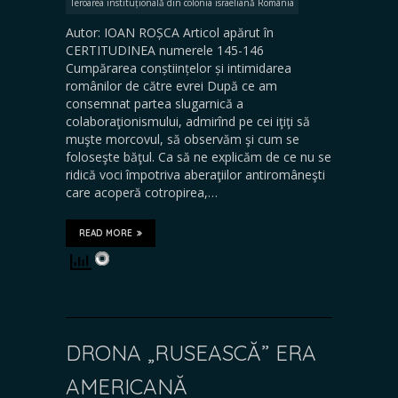
Teroarea instituțională din colonia israeliană România
Autor: IOAN ROȘCA Articol apărut în
CERTITUDINEA numerele 145-146
Cumpărarea conștiințelor și intimidarea
românilor de către evrei După ce am
consemnat partea slugarnică a
colaboraţionismului, admirînd pe cei iţiţi să
muşte morcovul, să observăm şi cum se
foloseşte băţul. Ca să ne explicăm de ce nu se
ridică voci împotriva aberaţiilor antiromâneşti
care acoperă cotropirea,…
READ MORE
DRONA „RUSEASCĂ” ERA
AMERICANĂ