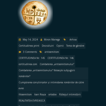
May 14, 2024
Miron Manega
Arhiva
Certitudinea print
Dezvăluiri
Opinii
Tema de gândire
3 Comments
antisemitism
CERTITUDINEA Nr. 145
CERTITUDINEA Nr. 146
certitudinea.com
Combaterea „antisemitismului”
Combaterea „antisemitismului” foloseşte subjugării
românilor?
Cumpărarea conștiințelor și intimidarea românilor de către
evrei
filosemitism
Ioan Roșca
ortodox
Răbojul intimidării
REALITATEA EVREIASCĂ