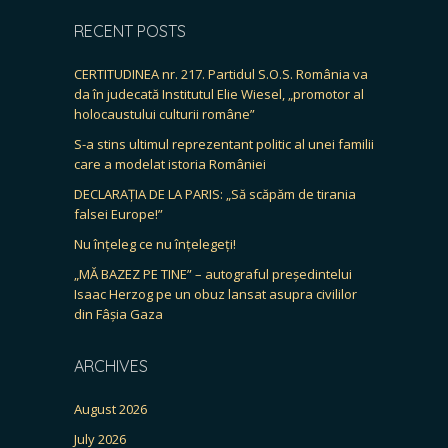
RECENT POSTS
CERTITUDINEA nr. 217. Partidul S.O.S. România va
da în judecată Institutul Elie Wiesel, „promotor al
holocaustului culturii române”
S-a stins ultimul reprezentant politic al unei familii
care a modelat istoria României
DECLARAȚIA DE LA PARIS: „Să scăpăm de tirania
falsei Europe!”
Nu înțeleg ce nu înțelegeți!
„MĂ BAZEZ PE TINE” – autograful președintelui
Isaac Herzog pe un obuz lansat asupra civililor
din Fâșia Gaza
ARCHIVES
August 2026
July 2026