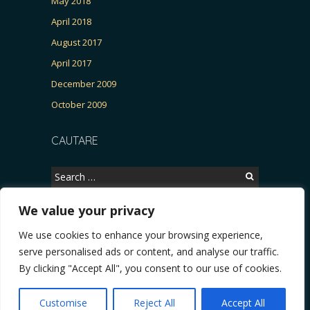
May 2018
April 2018
August 2017
April 2017
December 2009
October 2009
CAUTARE
Search
for:
We value your privacy
We use cookies to enhance your browsing experience,
Copyright © 2026, CERTITUDINEA.
serve personalised ads or content, and analyse our traffic.
 Patria, parlamentarele și presa
* VIDEO. Viata lui Eminescu (Necenzurat). Episodul 
By clicking "Accept All", you consent to our use of cookies.
Powered by
WordPress
. Blackoot design by
Iceable
Themes
.
Customise
Reject All
Accept All