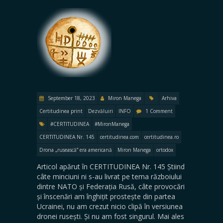
September 18, 2023
Miron Manega
Arhiva
Certitudinea print
Dezvăluiri
INFO
1 Comment
#CERTITUDINEA
#MironManega
CERTITUDINEA Nr. 145
certitudinea.com
certitudinea.ro
Drona „rusească” era americană
Miron Manega
ortodox
Articol apărut în CERTITUDINEA Nr. 145 Știind
câte minciuni ni s-au livrat pe tema războiului
dintre NATO și Federația Rusă, câte provocări
și înscenări am înghițit prostește din partea
Ucrainei, nu am crezut nicio clipă în versiunea
dronei rusești. Și nu am fost singurul. Mai ales