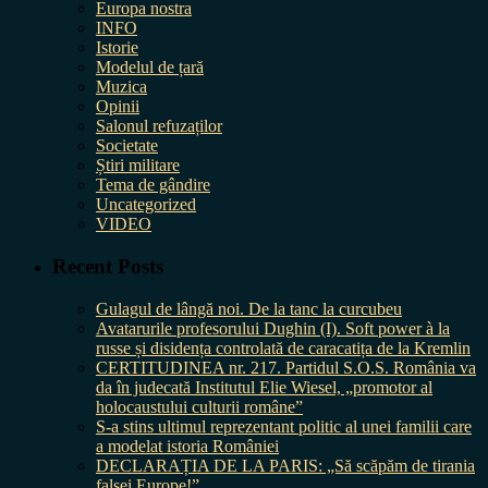
Europa nostra
INFO
Istorie
Modelul de țară
Muzica
Opinii
Salonul refuzaților
Societate
Știri militare
Tema de gândire
Uncategorized
VIDEO
Recent Posts
Gulagul de lângă noi. De la tanc la curcubeu
Avatarurile profesorului Dughin (I). Soft power à la
russe și disidența controlată de caracatița de la Kremlin
CERTITUDINEA nr. 217. Partidul S.O.S. România va
da în judecată Institutul Elie Wiesel, „promotor al
holocaustului culturii române”
S-a stins ultimul reprezentant politic al unei familii care
a modelat istoria României
DECLARAȚIA DE LA PARIS: „Să scăpăm de tirania
falsei Europe!”