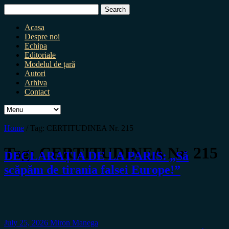
Search
for:
Acasa
Despre noi
Echipa
Editoriale
Modelul de țară
Autori
Arhiva
Contact
Home
/
Tag:
CERTITUDINEA Nr. 215
Tag:
CERTITUDINEA Nr. 215
DECLARAȚIA DE LA PARIS: „Să
scăpăm de tirania falsei Europe!”
July 25, 2026
Miron Manega