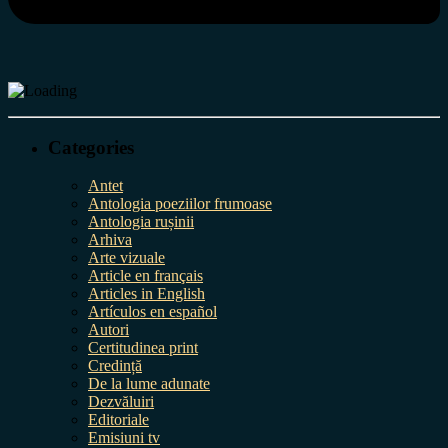
Categories
Antet
Antologia poeziilor frumoase
Antologia rușinii
Arhiva
Arte vizuale
Article en français
Articles in English
Artículos en español
Autori
Certitudinea print
Credință
De la lume adunate
Dezvăluiri
Editoriale
Emisiuni tv