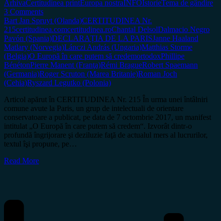
Arhiva
Certitudinea print
Europa nostra
INFO
Istorie
Tema de gândire
3 Comments
Bart Jan Spruyt (Olanda)
CERTITUDINEA Nr.
215
certitudinea.com
certitudinea.ro
Chantal Delsol
Dalmacio Negro
Pavón (Spania)
DECLARAȚIA DE LA PARIS
Janne Haaland
Matlary (Norvegia)
Lánczi András (Ungaria)
Matthias Storme
(Belgia)
O Europă în care putem să credem
ortodox
Phillipe
Bénéton
Pierre Manent (Franţa)
Rémi Brague
Robert Spaemann
(Germania)
Roger Scruton (Marea Britanie)
Roman Joch
(Cehia)
Ryszard Legutko (Polonia)
Articol apărut în CERTITUDINEA Nr. 215 În urma unei întâlniri
comune avute la Paris, un grup de intelectuali de orientare
conservatoare a publicat, pe data de 7 octombrie 2017, un manifest
intitulat „O Europă în care putem să credem“. Izvorât dintr-o
profundă îngrijorare şi deziluzie faţă de actualul mers al lucrurilor,
textul îşi propune, pe…
Read More