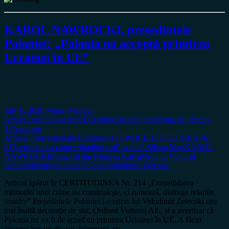
KAROL NAWROCKI, președintele
Poloniei: „Polonia nu acceptă primirea
Ucrainei în UE”
July 6, 2026
Miron Manega
Arhiva
Certitudinea print
Dezvăluiri
Istorie
Opinii
Tema de gândire
1 Comment
Armata Insurecțională Ucraineană (UPA)
CERTITUDINEA Nr.
215
certitudinea.com
certitudinea.ro
Emanuel-Silvan Man
KAROL
NAWROCKI
Masacrul din Pădurea Katyn
Ordinul Vulturul
Alb
ortodox
președintele Poloniei
Volodimir Zelenski
Articol apărut în CERTITUDINEA Nr. 214 „Consolidarea
memoriei unei crime nu construiește, ci ruinează, distruge relațiile
noastre” Președintele Poloniei i-a retras lui Volodimir Zelenski cea
mai înaltă decorație de stat, Ordinul Vulturul Alb, și a avertizat că
Polonia nu va fi de acord cu primirea Ucrainei în UE. A făcut
anunțul într-un discurs fulminant, pe…