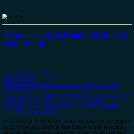
„Pogromul de la Iași“ între falsificare și
adevăr istoric
June 28, 2026
Miron Manega
Arhiva
Certitudinea
print
Credință
Dezvăluiri
INFO
Istorie
Societate
Tema de gândire
11 Comments
„Marșul Vieții”
CERTITUDINEA Nr. 215
Cimitirul Evreiesc
Claims
Conference
între falsificare și adevăr
Isaac Herzog
Mihai
Chirica
pogromul de la Iași
Raport Final „E.W.“
REALITATEA
EVREIASCĂ
Vasilică Militaru
Autor: VASILICĂ MILITARU Articol apărut în CERTITUDINEA
Nr. 215 Președintele Israelului, Isaac Herzog, a venit, la sfârșitul
lunii iunie, la Iași, pentru a participa la „Marșul Vieții”, eveniment