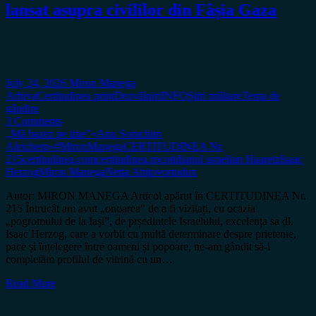
lansat asupra civililor din Fâșia Gaza
July 24, 2026
Miron Manega
Arhiva
Certitudinea print
Dezvăluiri
INFO
Știri militare
Tema de
gândire
3 Comments
„Mă bazez pe tine”
«Anu Somchim
Aleichem»
#MironManega
CERTITUDINEA Nr.
215
certitudinea.com
certitudinea.ro
cotidianul israelian Haaretz
Isaac
Herzog
Miron Manega
Netta Ahitov
ortodox
Autor: MIRON MANEGA Articol apărut în CERTITUDINEA Nr.
215 Întrucât am avut „onoarea” de a fi vizitați, cu ocazia
„pogromului de la Iași”, de prședintele Israelului, excelența sa dl.
Isaac Herzog, care a vorbit cu multă determinare despre prietenie,
pace și înțelegere între oameni și popoare, ne-am gândit să-i
completăm profilul de vitrină cu un…
Read More