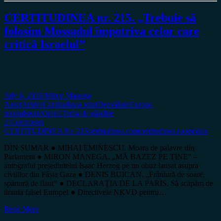
CERTITUDINEA nr. 215. „Trebuie să
folosim Mossadul împotriva celor care
critică Israelul”
July 6, 2026
Miron Manega
Antet
Arhiva
Certitudinea print
Dezvăluiri
Europa
nostra
Istorie
Opinii
Tema de gândire
2 Comments
CERTITUDINEA Nr. 215
certitudinea.com
certitudinea.ro
ortodox
DIN SUMAR ● MIHAI EMINESCU. Moara de palavre din
Parlament ● MIRON MANEGA. „MĂ BAZEZ PE TINE” –
autograful președintelui Isaac Herzog pe un obuz lansat asupra
civililor din Fâșia Gaza ● DENIS BUICAN. „Frântură de soare,
spărtură de flaut” ● DECLARAȚIA DE LA PARIS. Să scăpăm de
tirania falsei Europe! ● Directivele NKVD pentru…
Read More