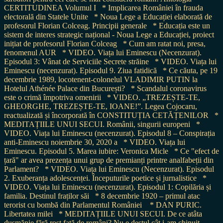
CERTITUDINEA Volumul I
* Implicarea României în frauda
electorală din Statele Unite
* Noua Lege a Educației elaborată de
profesorul Florian Colceag. Principii generale
* Educația este un
sistem de interes strategic național - Noua Lege a Educației, proiect
inițiat de profesorul Florian Colceag
* Cum am ratat noi, presa,
fenomenul AUR
* VIDEO. Viața lui Eminescu (Necenzurat).
Episodul 3: Vânat de Serviciile Secrete străine
* VIDEO. Viața lui
Eminescu (necenzurat). Episodul 9. Ziua fatidică
* Ce căuta, pe 19
decembrie 1989, locotenent-colonelul VLADIMIR PUTIN la
Hotelul Athénée Palace din București?
* Scandalul coronavirus
este o crimă împotriva omenirii
* VIDEO. „TREZEȘTE-TE,
GHEORGHE, TREZEȘTE-TE, IOANE!”. Legea Cojocaru,
reactualizată și încorporată în CONSTITUȚIA CETĂȚENILOR
*
MEDITAȚIILE UNUI SECUI. Românii, singurii europeni
*
VIDEO. Viața lui Eminescu (necenzurat). Episodul 8 – Conspirația
anti-Eminescu noiembrie 30, 2020 a
* VIDEO. Viața lui
Eminescu. Episodul 5. Marea iubire: Veronica Micle
* Ce "efect de
țară" ar avea prezența unui grup de premianți printre analfabeții din
Parlament?
* VIDEO. Viața lui Eminescu (Necenzurat). Episodul
2. Exuberanța adolescenței. Începuturile poetice și jurnalistice
*
VIDEO. Viața lui Eminescu (necenzurat). Episodul 1: Copilăria și
familia. Destinul fraților săi
* 8 decembrie 1920 – primul atac
terorist cu bombă din Parlamentul României
* DAN PURIC.
Libertatea milei
* MEDITAȚIILE UNUI SECUI. De ce atâta
dușmănie fără rost față de români? Nu e destul cât i-am chinuit,