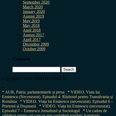
September 2020
March 2020
January 2020
August 2019
May 2019
May 2018
April 2018
August 2017
April 2017
December 2009
October 2009
Cautare
Search
for:
Copyright © 2026, CERTITUDINEA.
* AUR, Patria, parlamentarele și presa
* VIDEO. Viata lui
Eminescu (Necenzurat). Episodul 4: Războiul pentru Transilvania și
România
* VIDEO. Viața lui Eminescu (necenzurat). Episodul 6 –
Prietenii și Dușmanii
* VIDEO. Viața lui Eminescu (necenzurat).
Episodul 7 – Eminescu Jurnalistul și Sociologul
* Un cadou de
sărbători pentru cei care se mai consideră români! Antologia