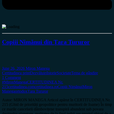
Copiii Nimănui din Țara Tururor
June 26, 2026
Miron Manega
Certitudinea print
Dezvăluiri
Istorie
Societate
Tema de gândire
1 Comment
#MironManega
CERTITUDINEA Nr.
215
certitudinea.com
certitudinea.ro
Copiii Nimănui
Miron
Manega
ortodox
Țara Tururor
Autor: MIRON MANEGA Articol apărut în CERTITUDINEA Nr.
215 (Ghid de priorități geopolitice pentru muritorii de foame) În timp
ce marile cancelarii dâmbovițene transpiră abundent sub povara
destinelor planetare, realitatea de la firul ierbii are prostul obicei de a