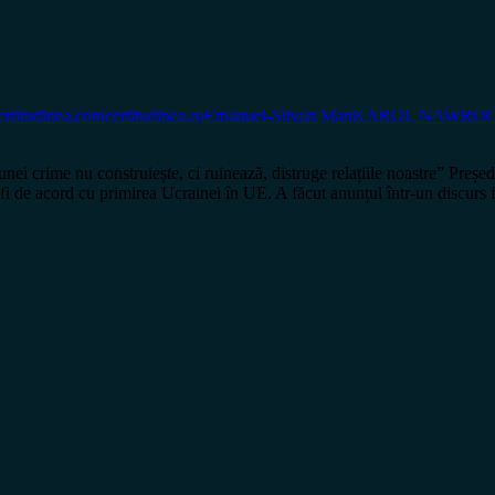
ertitudinea.com
certitudinea.ro
Emanuel-Silvan Man
KAROL NAWROC
ime nu construiește, ci ruinează, distruge relațiile noastre” Președint
a fi de acord cu primirea Ucrainei în UE. A făcut anunțul într-un discur