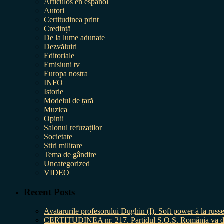
Artículos en español
Autori
Certitudinea print
Credință
De la lume adunate
Dezvăluiri
Editoriale
Emisiuni tv
Europa nostra
INFO
Istorie
Modelul de țară
Muzica
Opinii
Salonul refuzaților
Societate
Știri militare
Tema de gândire
Uncategorized
VIDEO
Recent Posts
Avatarurile profesorului Dughin (I). Soft power à la russe
CERTITUDINEA nr. 217. Partidul S.O.S. România va da în 