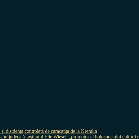
 și disidența controlată de caracatița de la Kremlin
judecată Institutul Elie Wiesel, „promotor al holocaustului culturii