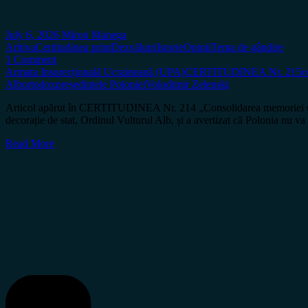
July 6, 2026
Miron Manega
Arhiva
Certitudinea print
Dezvăluiri
Istorie
Opinii
Tema de gândire
1 Comment
Armata Insurecțională Ucraineană (UPA)
CERTITUDINEA Nr. 215
c
Alb
ortodox
președintele Poloniei
Volodimir Zelenski
Articol apărut în CERTITUDINEA Nr. 214 „Consolidarea memoriei unei cr
decorație de stat, Ordinul Vulturul Alb, și a avertizat că Polonia nu v
Read More