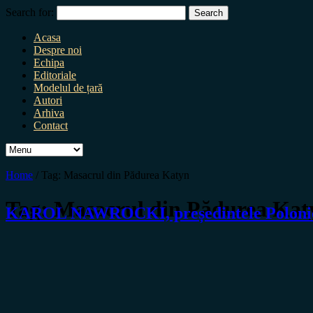
Search for:
Acasa
Despre noi
Echipa
Editoriale
Modelul de țară
Autori
Arhiva
Contact
Home
/
Tag:
Masacrul din Pădurea Katyn
Tag:
Masacrul din Pădurea Kat
KAROL NAWROCKI, președintele Poloniei: