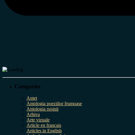
Categories
Antet
Antologia poeziilor frumoase
Antologia rușinii
Arhiva
Arte vizuale
Article en français
Articles in English