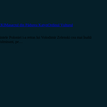
KI
Masacrul din Pădurea Katyn
Ordinul Vulturul
ele Poloniei i-a retras lui Volodimir Zelenski cea mai înaltă
s fulminant, pe…