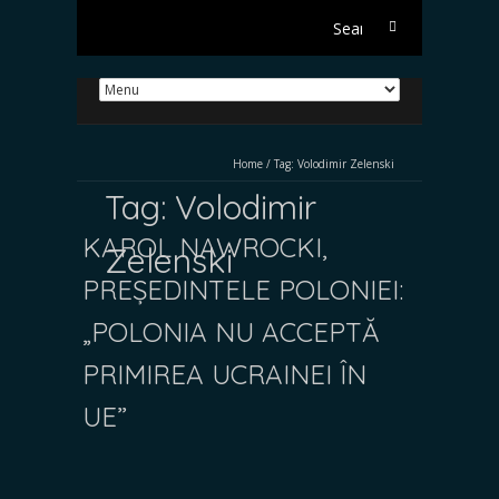
Search
for:
Home
/
Tag:
Volodimir Zelenski
Tag:
Volodimir
KAROL NAWROCKI,
Zelenski
PREȘEDINTELE POLONIEI:
„POLONIA NU ACCEPTĂ
PRIMIREA UCRAINEI ÎN
UE”