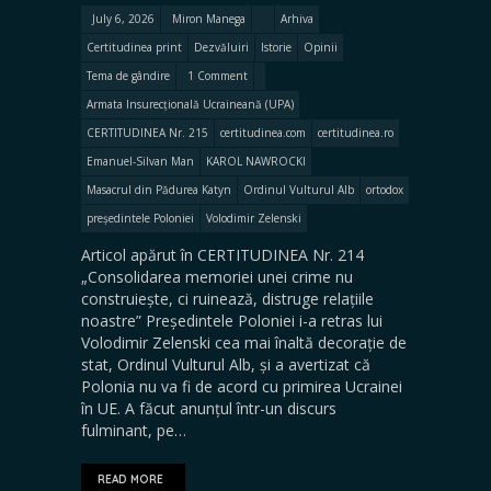
July 6, 2026
Miron Manega
Arhiva
Certitudinea print
Dezvăluiri
Istorie
Opinii
Tema de gândire
1 Comment
Armata Insurecțională Ucraineană (UPA)
CERTITUDINEA Nr. 215
certitudinea.com
certitudinea.ro
Emanuel-Silvan Man
KAROL NAWROCKI
Masacrul din Pădurea Katyn
Ordinul Vulturul Alb
ortodox
președintele Poloniei
Volodimir Zelenski
Articol apărut în CERTITUDINEA Nr. 214
„Consolidarea memoriei unei crime nu
construiește, ci ruinează, distruge relațiile
noastre” Președintele Poloniei i-a retras lui
Volodimir Zelenski cea mai înaltă decorație de
stat, Ordinul Vulturul Alb, și a avertizat că
Polonia nu va fi de acord cu primirea Ucrainei
în UE. A făcut anunțul într-un discurs
fulminant, pe…
READ MORE