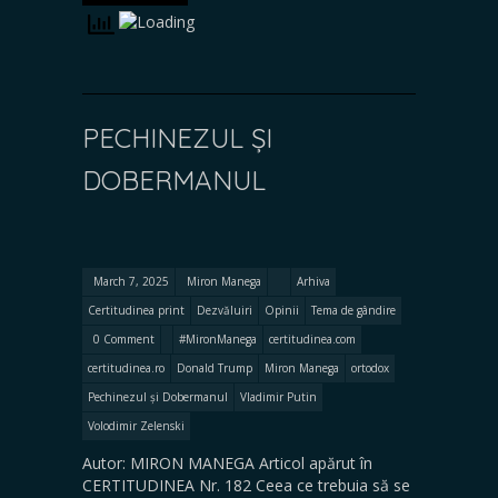
PECHINEZUL ȘI
DOBERMANUL
March 7, 2025
Miron Manega
Arhiva
Certitudinea print
Dezvăluiri
Opinii
Tema de gândire
0 Comment
#MironManega
certitudinea.com
certitudinea.ro
Donald Trump
Miron Manega
ortodox
Pechinezul și Dobermanul
Vladimir Putin
Volodimir Zelenski
Autor: MIRON MANEGA Articol apărut în
CERTITUDINEA Nr. 182 Ceea ce trebuia să se