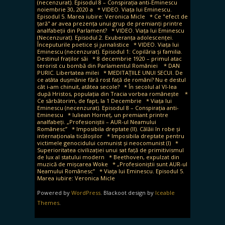
(necenzurat). Episodul 8 – Conspirația anti-Eminescu
noiembrie 30, 2020 a
* VIDEO. Viața lui Eminescu.
Episodul 5. Marea iubire: Veronica Micle
* Ce "efect de
țară" ar avea prezența unui grup de premianți printre
analfabeții din Parlament?
* VIDEO. Viața lui Eminescu
(Necenzurat). Episodul 2. Exuberanța adolescenței.
Începuturile poetice și jurnalistice
* VIDEO. Viața lui
Eminescu (necenzurat). Episodul 1: Copilăria și familia.
Destinul fraților săi
* 8 decembrie 1920 – primul atac
terorist cu bombă din Parlamentul României
* DAN
PURIC. Libertatea milei
* MEDITAȚIILE UNUI SECUI. De
ce atâta dușmănie fără rost față de români? Nu e destul
cât i-am chinuit, atâtea secole?
* În secolul al VI-lea
după Hristos, populația din Tracia vorbea românește
*
Ce sărbătorim, de fapt, la 1 Decembrie
* Viața lui
Eminescu (necenzurat). Episodul 8 – Conspirația anti-
Eminescu
* Iuliean Horneț, un premiant printre
analfabeți. „Profesioniștii – AUR-ul Neamului
Românesc”
* Imposibila dreptate (II). Călăii în robe și
internaționala ticăloșilor
* Imposibila dreptate pentru
victimele genocidului comunist și neocomunist (I)
*
Superioritatea civilizației unui sat față de primitivismul
de lux al statului modern
* Beethoven, expulzat din
muzică de mișcarea Woke
* „Profesioniștii sunt AUR-ul
Neamului Românesc”
* Viața lui Eminescu. Episodul 5.
Marea iubire: Veronica Micle
Powered by
WordPress
. Blackoot design by
Iceable
Themes
.