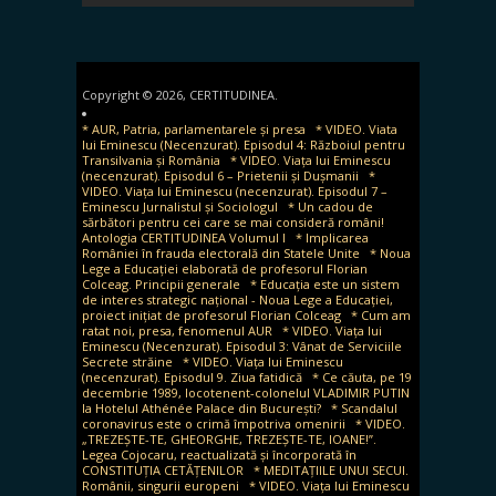
for:
Copyright © 2026, CERTITUDINEA.
* AUR, Patria, parlamentarele și presa
* VIDEO. Viata
lui Eminescu (Necenzurat). Episodul 4: Războiul pentru
Transilvania și România
* VIDEO. Viața lui Eminescu
(necenzurat). Episodul 6 – Prietenii și Dușmanii
*
VIDEO. Viața lui Eminescu (necenzurat). Episodul 7 –
Eminescu Jurnalistul și Sociologul
* Un cadou de
sărbători pentru cei care se mai consideră români!
Antologia CERTITUDINEA Volumul I
* Implicarea
României în frauda electorală din Statele Unite
* Noua
Lege a Educației elaborată de profesorul Florian
Colceag. Principii generale
* Educația este un sistem
de interes strategic național - Noua Lege a Educației,
proiect inițiat de profesorul Florian Colceag
* Cum am
ratat noi, presa, fenomenul AUR
* VIDEO. Viața lui
Eminescu (Necenzurat). Episodul 3: Vânat de Serviciile
Secrete străine
* VIDEO. Viața lui Eminescu
(necenzurat). Episodul 9. Ziua fatidică
* Ce căuta, pe 19
decembrie 1989, locotenent-colonelul VLADIMIR PUTIN
la Hotelul Athénée Palace din București?
* Scandalul
coronavirus este o crimă împotriva omenirii
* VIDEO.
„TREZEȘTE-TE, GHEORGHE, TREZEȘTE-TE, IOANE!”.
Legea Cojocaru, reactualizată și încorporată în
CONSTITUȚIA CETĂȚENILOR
* MEDITAȚIILE UNUI SECUI.
Românii, singurii europeni
* VIDEO. Viața lui Eminescu