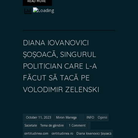
READ MORE
DIANA IOVANOVICI
ȘOȘOACĂ, SINGURUL
POLITICIAN CARE L-A
FĂCUT SĂ TACĂ PE
VOLODIMIR ZELENSKI
October 11, 2023
Miron Manega
INFO
Opinii
Societate
Tema de gândire
1 Comment
certitudinea.com
certitudinea.ro
Diana Iovanovici Șoșoacă