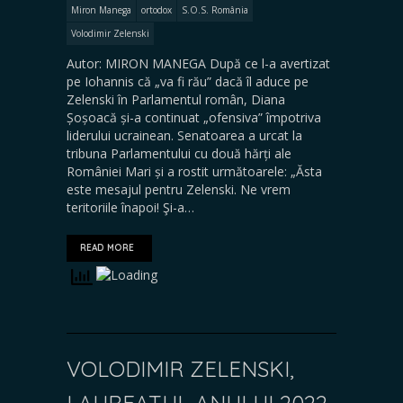
Miron Manega
ortodox
S.O.S. România
Volodimir Zelenski
Autor: MIRON MANEGA După ce l-a avertizat
pe Iohannis că „va fi rău” dacă îl aduce pe
Zelenski în Parlamentul român, Diana
Șoșoacă și-a continuat „ofensiva” împotriva
liderului ucrainean. Senatoarea a urcat la
tribuna Parlamentului cu două hărți ale
României Mari și a rostit următoarele: „Ăsta
este mesajul pentru Zelenski. Ne vrem
teritoriile înapoi! Şi-a…
READ MORE
VOLODIMIR ZELENSKI,