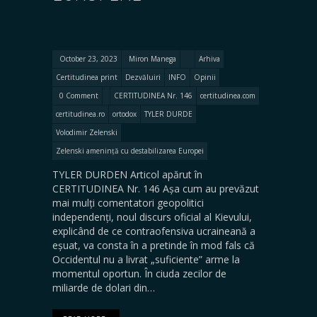
October 23, 2023
Miron Manega
Arhiva
Certitudinea print
Dezvăluiri
INFO
Opinii
0 Comment
CERTITUDINEA Nr. 146
certitudinea.com
certitudinea.ro
ortodox
TYLER DURDE
Volodimir Zelenski
Zelenski amenință cu destabilizarea Europei
TYLER DURDEN Articol apărut în
CERTITUDINEA Nr. 146 Așa cum au prevăzut
mai mulți comentatori geopolitici
independenți, noul discurs oficial al Kievului,
explicând de ce contraofensiva ucraineană a
eșuat, va consta în a pretinde în mod fals că
Occidentul nu a livrat „suficiente” arme la
momentul oportun. În ciuda zecilor de
miliarde de dolari din…