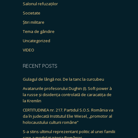
Salonul refuzaților
Societate
Știri militare
Tema de gândire
Uncategorized
VIDEO
RECENT POSTS
Gulagul de lângă noi. De la tanc la curcubeu
Avatarurile profesorului Dughin (I). Soft power à
la russe și disidența controlată de caracatița de
la Kremlin
CERTITUDINEA nr. 217. Partidul S.O.S. România va
da în judecată Institutul Elie Wiesel, „promotor al
holocaustului culturii române”
S-a stins ultimul reprezentant politic al unei familii
care a modelat istoria României