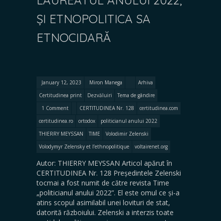
LAUREATUL ANULUI 2022,
ȘI ETNOPOLITICA SA
ETNOCIDARĂ
January 12, 2023
Miron Manega
Arhiva
Certitudinea print
Dezvăluiri
Tema de gândire
1 Comment
CERTITUDINEA Nr. 128
certitudinea.com
certitudinea.ro
ortodox
politicianul anului 2022
THIERRY MEYSSAN
TIME
Volodimir Zelenski
Volodymyr Zelensky et l’ethnopolitique
voltairenet.org
Autor: THIERRY MEYSSAN Articol apărut în
CERTITUDINEA Nr. 128 Președintele Zelenski
tocmai a fost numit de către revista Time
„politicianul anului 2022”. El este omul ce și-a
atins scopul asimilabil unei lovituri de stat,
datorită războiului. Zelenski a interzis toate