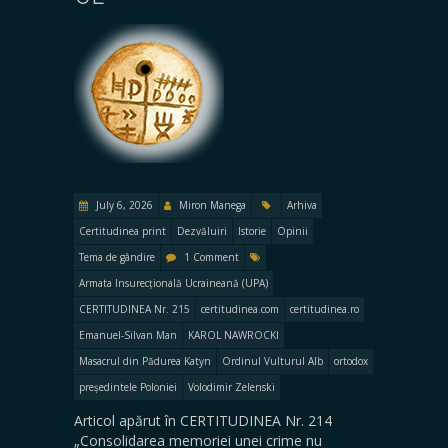
July 6, 2026
Miron Manega
Arhiva
Certitudinea print
Dezvăluiri
Istorie
Opinii
Tema de gândire
1 Comment
Armata Insurecțională Ucraineană (UPA)
CERTITUDINEA Nr. 215
certitudinea.com
certitudinea.ro
Emanuel-Silvan Man
KAROL NAWROCKI
Masacrul din Pădurea Katyn
Ordinul Vulturul Alb
ortodox
președintele Poloniei
Volodimir Zelenski
Articol apărut în CERTITUDINEA Nr. 214
„Consolidarea memoriei unei crime nu