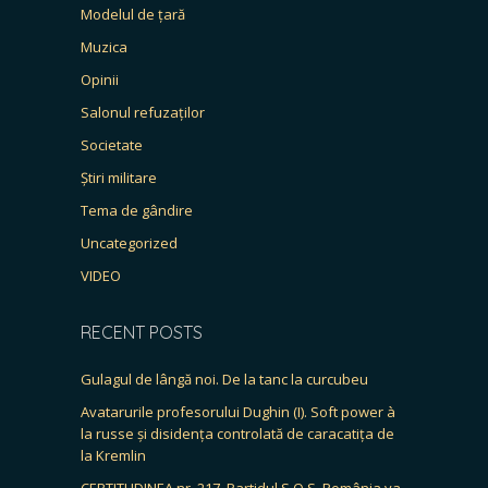
Modelul de țară
Muzica
Opinii
Salonul refuzaților
Societate
Știri militare
Tema de gândire
Uncategorized
VIDEO
RECENT POSTS
Gulagul de lângă noi. De la tanc la curcubeu
Avatarurile profesorului Dughin (I). Soft power à
la russe și disidența controlată de caracatița de
la Kremlin
CERTITUDINEA nr. 217. Partidul S.O.S. România va