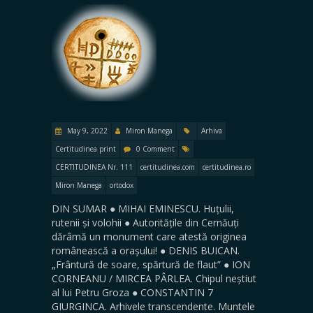
May 9, 2022
Miron Manega
Arhiva
Certitudinea print
0 Comment
CERTITUDINEA Nr. 111
certitudinea.com
certitudinea.ro
Miron Manega
ortodox
DIN SUMAR ● MIHAI EMINESCU. Huțulii,
rutenii și volohii ● Autoritățile din Cernăuți
dărâmă un monument care atestă originea
românească a orașului! ● DENIS BUICAN.
„Frântură de soare, spărtură de flaut” ● ION
CORNEANU / MIRCEA PÂRLEA. Chipul neștiut
al lui Petru Groza ● CONSTANTIN 7
GIURGINCA. Arhivele transcendente. Muntele