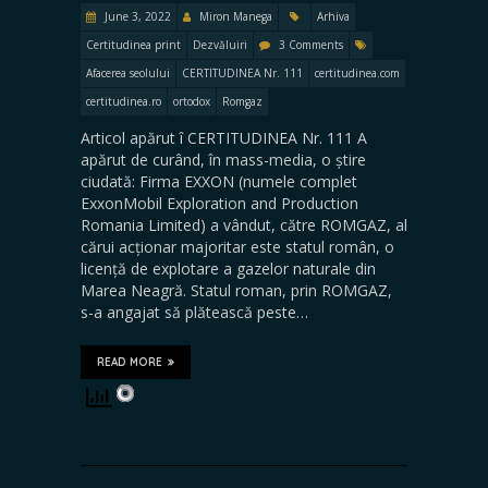
June 3, 2022
Miron Manega
Arhiva
Certitudinea print
Dezvăluiri
3 Comments
Afacerea seolului
CERTITUDINEA Nr. 111
certitudinea.com
certitudinea.ro
ortodox
Romgaz
Articol apărut î CERTITUDINEA Nr. 111 A
apărut de curând, în mass-media, o știre
ciudată: Firma EXXON (numele complet
ExxonMobil Exploration and Production
Romania Limited) a vândut, către ROMGAZ, al
cărui acționar majoritar este statul român, o
licență de explotare a gazelor naturale din
Marea Neagră. Statul roman, prin ROMGAZ,
s-a angajat să plătească peste…
READ MORE