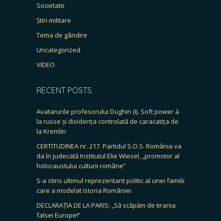
Societate
Știri militare
Tema de gândire
Uncategorized
VIDEO
RECENT POSTS
Avatarurile profesorului Dughin (I). Soft power à
la russe și disidența controlată de caracatița de
la Kremlin
CERTITUDINEA nr. 217. Partidul S.O.S. România va
da în judecată Institutul Elie Wiesel, „promotor al
holocaustului culturii române”
S-a stins ultimul reprezentant politic al unei familii
care a modelat istoria României
DECLARAȚIA DE LA PARIS: „Să scăpăm de tirania
falsei Europe!”