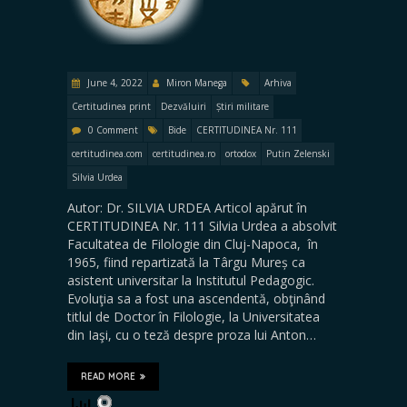
June 4, 2022
Miron Manega
Arhiva
Certitudinea print
Dezvăluiri
Știri militare
0 Comment
Bide
CERTITUDINEA Nr. 111
certitudinea.com
certitudinea.ro
ortodox
Putin Zelenski
Silvia Urdea
Autor: Dr. SILVIA URDEA Articol apărut în
CERTITUDINEA Nr. 111 Silvia Urdea a absolvit
Facultatea de Filologie din Cluj-Napoca, în
1965, fiind repartizată la Târgu Mureș ca
asistent universitar la Institutul Pedagogic.
Evoluţia sa a fost una ascendentă, obţinând
titlul de Doctor în Filologie, la Universitatea
din Iaşi, cu o teză despre proza lui Anton…
READ MORE