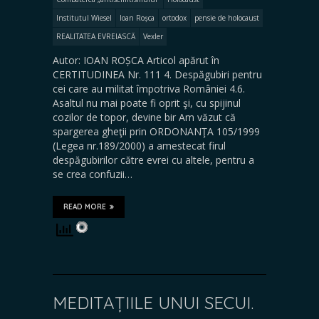
Institutul Wiesel
Ioan Roșca
ortodox
pensie de holocaust
REALITATEA EVREIASCĂ
Vexler
Autor: IOAN ROȘCA Articol apărut în
CERTITUDINEA Nr. 111 4. Despăgubiri pentru
cei care au militat împotriva României 4.6.
Asaltul nu mai poate fi oprit şi, cu spijinul
cozilor de topor, devine bir Am văzut că
spargerea gheţii prin ORDONANŢA 105/1999
(Legea nr.189/2000) a amestecat firul
despăgubirilor către evrei cu altele, pentru a
se crea confuzii…
READ MORE
MEDITAȚIILE UNUI SECUI.