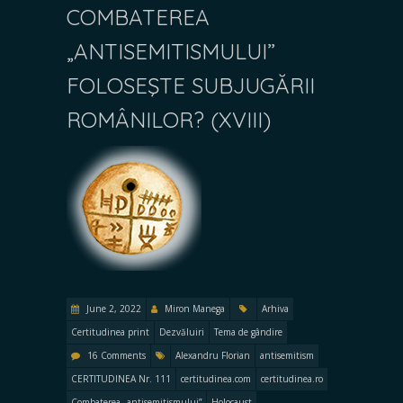
COMBATEREA
„ANTISEMITISMULUI”
FOLOSEŞTE SUBJUGĂRII
ROMÂNILOR? (XVIII)
June 2, 2022
Miron Manega
Arhiva
Certitudinea print
Dezvăluiri
Tema de gândire
16 Comments
Alexandru Florian
antisemitism
CERTITUDINEA Nr. 111
certitudinea.com
certitudinea.ro
Combaterea „antisemitismului”
Holocaust