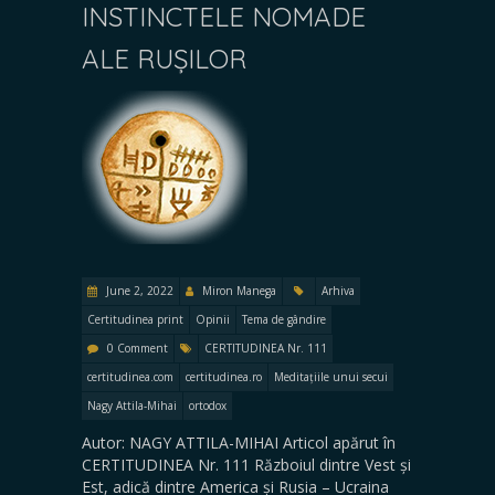
INSTINCTELE NOMADE
ALE RUȘILOR
June 2, 2022
Miron Manega
Arhiva
Certitudinea print
Opinii
Tema de gândire
0 Comment
CERTITUDINEA Nr. 111
certitudinea.com
certitudinea.ro
Meditațiile unui secui
Nagy Attila-Mihai
ortodox
Autor: NAGY ATTILA-MIHAI Articol apărut în
CERTITUDINEA Nr. 111 Războiul dintre Vest și
Est, adică dintre America și Rusia – Ucraina