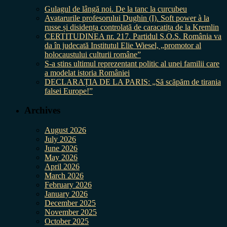
Gulagul de lângă noi. De la tanc la curcubeu
Avatarurile profesorului Dughin (I). Soft power à la
russe și disidența controlată de caracatița de la Kremlin
CERTITUDINEA nr. 217. Partidul S.O.S. România va
da în judecată Institutul Elie Wiesel, „promotor al
holocaustului culturii române”
S-a stins ultimul reprezentant politic al unei familii care
a modelat istoria României
DECLARAȚIA DE LA PARIS: „Să scăpăm de tirania
falsei Europe!”
Archives
August 2026
July 2026
June 2026
May 2026
April 2026
March 2026
February 2026
January 2026
December 2025
November 2025
October 2025