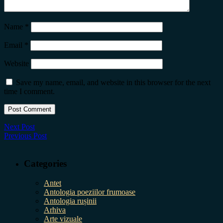
Name
*
Email
*
Website
Save my name, email, and website in this browser for the next
time I comment.
Next Post
Previous Post
Categories
Antet
Antologia poeziilor frumoase
Antologia rușinii
Arhiva
Arte vizuale