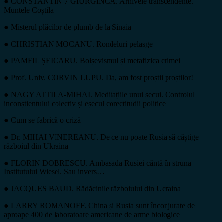
● CONSTANTIN 7 GIURGINCA. Arhivele transcendente.
Muntele Coștila
● Misterul plăcilor de plumb de la Sinaia
● CHRISTIAN MOCANU. Rondeluri pelasge
● PAMFIL ȘEICARU. Bolșevismul și metafizica crimei
● Prof. Univ. CORVIN LUPU. Da, am fost proștii proștilor!
● NAGY ATTILA-MIHAI. Meditațiile unui secui. Controlul
inconștientului colectiv și eșecul corectitudii politice
● Cum se fabrică o criză
● Dr. MIHAI VINEREANU. De ce nu poate Rusia să câștige
războiul din Ukraina
● FLORIN DOBRESCU. Ambasada Rusiei cântă în struna
Institutului Wiesel. Sau invers…
● JACQUES BAUD. Rădăcinile războiului din Ucraina
● LARRY ROMANOFF. China și Rusia sunt înconjurate de
aproape 400 de laboratoare americane de arme biologice