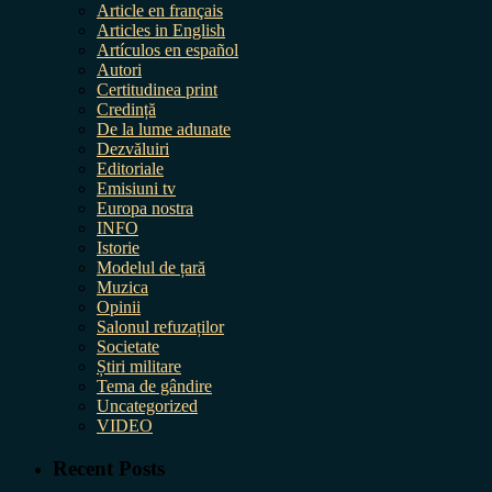
Article en français
Articles in English
Artículos en español
Autori
Certitudinea print
Credință
De la lume adunate
Dezvăluiri
Editoriale
Emisiuni tv
Europa nostra
INFO
Istorie
Modelul de țară
Muzica
Opinii
Salonul refuzaților
Societate
Știri militare
Tema de gândire
Uncategorized
VIDEO
Recent Posts