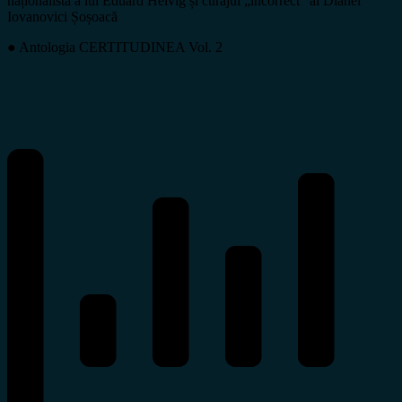
naționalistă a lui Eduard Helvig și curajul „incorrect” al Dianei
Iovanovici Șoșoacă
● Antologia CERTITUDINEA Vol. 2