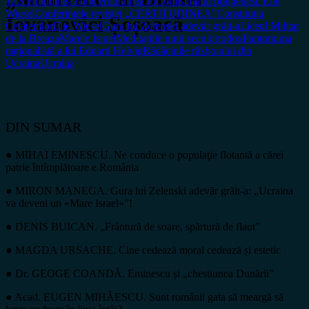
122
certitudinea.com
certitudinea.ro
Comisariatul polițienesc Elie
Wiesel
Conferințele revistei „CERTITUDINEA”
Constituția
Iovanovici Șoșoacă
Cetățenilor
Elie Wiesel
Gura lui Zelenski adevăr grăit-a
Liceul Militar
de la Breaza
Marele Israel
Meditațiile unui secui
ortodox
Pantomima
naționalistă a lui Eduard Helvig
Rădăcinile războiului din
Ucraina
Ucraina
DIN SUMAR
● MIHAI EMINESCU. Ne conduce o populaţie flotantă a cărei
patrie întîmplătoare e România
● MIRON MANEGA. Gura lui Zelenski adevăr grăit-a: „Ucraina
va deveni un «Mare Israel»”!
● DENIS BUICAN. „Frântură de soare, spărtură de flaut”
● MAGDA URSACHE. Cine cedează moral cedează și estetic
● Dr. GEOGE COANDĂ. Eminescu și „chestiunea Dunării”
● Acad. EUGEN MIHĂESCU. Sunt românii gata să meargă să