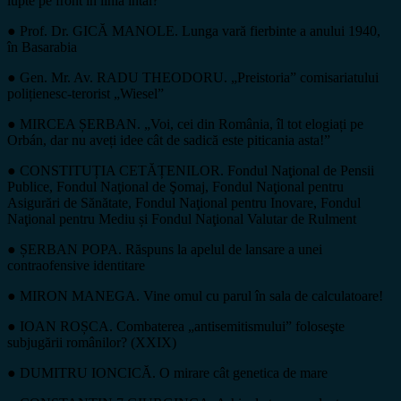
lupte pe front în linia întâi?
● Prof. Dr. GICĂ MANOLE. Lunga vară fierbinte a anului 1940,
în Basarabia
● Gen. Mr. Av. RADU THEODORU. „Preistoria” comisariatului
polițienesc-terorist „Wiesel”
● MIRCEA ȘERBAN. „Voi, cei din România, îl tot elogiați pe
Orbán, dar nu aveți idee cât de sadică este piticania asta!”
● CONSTITUȚIA CETĂȚENILOR. Fondul Naţional de Pensii
Publice, Fondul Naţional de Şomaj, Fondul Naţional pentru
Asigurări de Sănătate, Fondul Naţional pentru Inovare, Fondul
Naţional pentru Mediu și Fondul Naţional Valutar de Rulment
● ȘERBAN POPA. Răspuns la apelul de lansare a unei
contraofensive identitare
● MIRON MANEGA. Vine omul cu parul în sala de calculatoare!
● IOAN ROȘCA. Combaterea „antisemitismului” foloseşte
subjugării românilor? (XXIX)
● DUMITRU IONCICĂ. O mirare cât genetica de mare