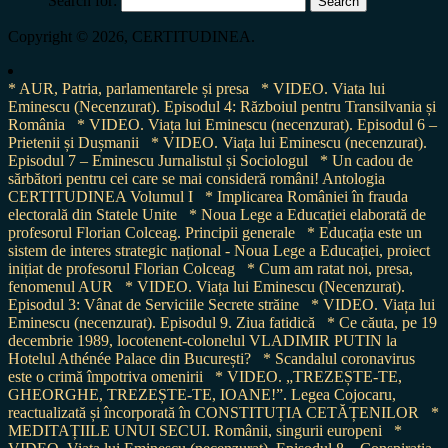
Search for:
Copyright © 2026, CERTITUDINEA.
* AUR, Patria, parlamentarele și presa
* VIDEO. Viata lui
Eminescu (Necenzurat). Episodul 4: Războiul pentru Transilvania și
România
* VIDEO. Viața lui Eminescu (necenzurat). Episodul 6 –
Prietenii și Dușmanii
* VIDEO. Viața lui Eminescu (necenzurat).
Episodul 7 – Eminescu Jurnalistul și Sociologul
* Un cadou de
sărbători pentru cei care se mai consideră români! Antologia
CERTITUDINEA Volumul I
* Implicarea României în frauda
electorală din Statele Unite
* Noua Lege a Educației elaborată de
profesorul Florian Colceag. Principii generale
* Educația este un
sistem de interes strategic național - Noua Lege a Educației, proiect
inițiat de profesorul Florian Colceag
* Cum am ratat noi, presa,
fenomenul AUR
* VIDEO. Viața lui Eminescu (Necenzurat).
Episodul 3: Vânat de Serviciile Secrete străine
* VIDEO. Viața lui
Eminescu (necenzurat). Episodul 9. Ziua fatidică
* Ce căuta, pe 19
decembrie 1989, locotenent-colonelul VLADIMIR PUTIN la
Hotelul Athénée Palace din București?
* Scandalul coronavirus
este o crimă împotriva omenirii
* VIDEO. „TREZEȘTE-TE,
GHEORGHE, TREZEȘTE-TE, IOANE!”. Legea Cojocaru,
reactualizată și încorporată în CONSTITUȚIA CETĂȚENILOR
*
MEDITAȚIILE UNUI SECUI. Românii, singurii europeni
*