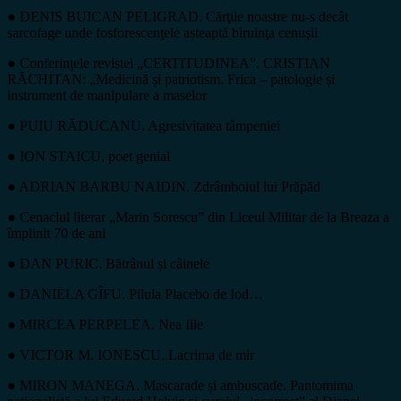
● DENIS BUICAN PELIGRAD. Cărţile noastre nu-s decât
sarcofage unde fosforescenţele așteaptă biruinţa cenuşii
● Conferințele revistei „CERTITUDINEA”. CRISTIAN
RĂCHITAN: „Medicină și patriotism. Frica – patologie și
instrument de manipulare a maselor
● PUIU RĂDUCANU. Agresivitatea tâmpeniei
● ION STAICU, poet genial
● ADRIAN BARBU NAIDIN. Zdrâmboiul lui Prăpăd
● Cenaclul literar „Marin Sorescu” din Liceul Militar de la Breaza a
împlinit 70 de ani
● DAN PURIC. Bătrânul și câinele
● DANIELA GÎFU. Pilula Placebo de Iod…
● MIRCEA PERPELEA. Nea Ilie
● VICTOR M. IONESCU. Lacrima de mir
● MIRON MANEGA. Mascarade și ambuscade. Pantomima