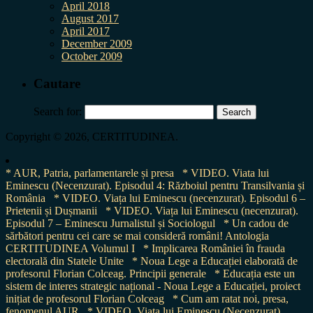
April 2018
August 2017
April 2017
December 2009
October 2009
Cautare
Search for:
Copyright © 2026, CERTITUDINEA.
* AUR, Patria, parlamentarele și presa
* VIDEO. Viata lui
Eminescu (Necenzurat). Episodul 4: Războiul pentru Transilvania și
România
* VIDEO. Viața lui Eminescu (necenzurat). Episodul 6 –
Prietenii și Dușmanii
* VIDEO. Viața lui Eminescu (necenzurat).
Episodul 7 – Eminescu Jurnalistul și Sociologul
* Un cadou de
sărbători pentru cei care se mai consideră români! Antologia
CERTITUDINEA Volumul I
* Implicarea României în frauda
electorală din Statele Unite
* Noua Lege a Educației elaborată de
profesorul Florian Colceag. Principii generale
* Educația este un
sistem de interes strategic național - Noua Lege a Educației, proiect
inițiat de profesorul Florian Colceag
* Cum am ratat noi, presa,
fenomenul AUR
* VIDEO. Viața lui Eminescu (Necenzurat).