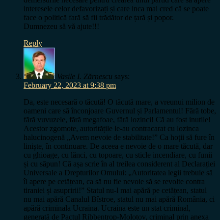
interesele celor defavorizați și care inca mai cred că se poate
face o politică fară să fii trădător de țară și popor.
Dumnezeu să vă ajute!!!
Reply
Vasile I. Zărnescu
says:
February 22, 2023 at 9:38 pm
Da, este necesară o tăcută! O tăcută mare, a vreunui milion de
oameni care să înconjoare Guvernul și Parlamentul! Fără tobe,
fără vuvuzele, fără megafoae, fără lozinci! Că au fost inutile!
Acestor zgomote, autoritățile le-au contracarat cu lozinca
halucinogenă „Avem nevoie de stabilitate!” Ca hoții să fure în
liniște, în continuare. De aceea e nevoie de o mare tăcută, dar
cu ghioage, cu lănci, cu topoare, cu sticle incendiare, cu funii
și cu săpun! Că așa scrie în al treilea considerent al Declarației
Universale a Drepturilor Omului: „Autoritatea legii trebuie să
îl apere pe cetățean, ca să nu fie nevoie să se revolte contra
tiraniei și asupririi!” Statul nu-l mai apără pe cetățean, statul
nu mai apără Canalul Bîstroe, statul nu mai apără România, ci
apără criminala Ucraina. Ucraina este un stat criminal,
generată de Pactul Ribbentrop-Molotov, criminal prin anexa