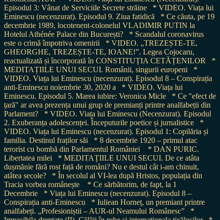
Episodul 3: Vânat de Serviciile Secrete străine
* VIDEO. Viața lui
Eminescu (necenzurat). Episodul 9. Ziua fatidică
* Ce căuta, pe 19
decembrie 1989, locotenent-colonelul VLADIMIR PUTIN la
Hotelul Athénée Palace din București?
* Scandalul coronavirus
este o crimă împotriva omenirii
* VIDEO. „TREZEȘTE-TE,
GHEORGHE, TREZEȘTE-TE, IOANE!”. Legea Cojocaru,
reactualizată și încorporată în CONSTITUȚIA CETĂȚENILOR
*
MEDITAȚIILE UNUI SECUI. Românii, singurii europeni
*
VIDEO. Viața lui Eminescu (necenzurat). Episodul 8 – Conspirația
anti-Eminescu noiembrie 30, 2020 a
* VIDEO. Viața lui
Eminescu. Episodul 5. Marea iubire: Veronica Micle
* Ce "efect de
țară" ar avea prezența unui grup de premianți printre analfabeții din
Parlament?
* VIDEO. Viața lui Eminescu (Necenzurat). Episodul
2. Exuberanța adolescenței. Începuturile poetice și jurnalistice
*
VIDEO. Viața lui Eminescu (necenzurat). Episodul 1: Copilăria și
familia. Destinul fraților săi
* 8 decembrie 1920 – primul atac
terorist cu bombă din Parlamentul României
* DAN PURIC.
Libertatea milei
* MEDITAȚIILE UNUI SECUI. De ce atâta
dușmănie fără rost față de români? Nu e destul cât i-am chinuit,
atâtea secole?
* În secolul al VI-lea după Hristos, populația din
Tracia vorbea românește
* Ce sărbătorim, de fapt, la 1
Decembrie
* Viața lui Eminescu (necenzurat). Episodul 8 –
Conspirația anti-Eminescu
* Iuliean Horneț, un premiant printre
analfabeți. „Profesioniștii – AUR-ul Neamului Românesc”
*
Imposibila dreptate (II). Călăii în robe și internaționala ticăloșilor
*