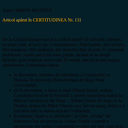
Autor: MIRON MANEGA
Articol apărut în CERTITUDINEA Nr. 131
De la Crăciun încoace parcă s-a stîrnit iadul! Un iad surd, silențios,
ca tunul sonic al lui Gogu Constantinescu. Fără bombe, fără rachete,
fără fumigene, fără jandarmi, dar nimicitor fără să pară. O canonadă
pustiitoare, venită parcă din toate părțile, menită să ne stingă
definitiv, prin implozie provocată. În esență, atacuri în lanț asupra
simbolurilor. Enumerăm câteva:
în decembrie, tentativa de substituire a Crăciunului cu
Hanuka, în părculețul Radu Beligan de lîngă Piața
Universității;
tot în decembrie, a doua zi după Sfântul Ștefan, ședința
Consiliului local de la Sectorul 2, pentru demolarea statuii lui
Mircea Vulcănescu din Piața… Sfântul Ștefan (în timp ce, la
Oradea, statuia lui Mihai Viteazu zace într-un garaj, după ce a
fost înlocuită cu statuia regelui Ferdinand);
în ianuarie, după ce a „îndrăznit” să cânte „Doina” lui
Eminescu într-un spectacol, Adrian Naidin a primit o
atenționare din partea Comunității evreilor din Iași, cum că ar