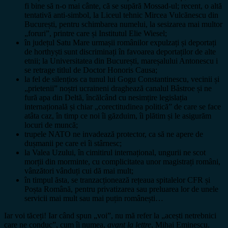
fi bine să n-o mai cânte, că se supără Mossad-ul; recent, o altă
tentativă anti-simbol, la Liceul tehnic Mircea Vulcănescu din
București, pentru schimbarea numelui, la sesizarea mai multor
„foruri”, printre care și Institutul Elie Wiesel;
în județul Satu Mare urmașii românilor expulzați și deportați
de horthyști sunt discriminați în favoarea deportaților de alte
etnii; la Universitatea din București, mareșalului Antonescu i
se retrage titlul de Doctor Honoris Causa;
la fel de silențios ca tunul lui Gogu Constantinescu, vecinii și
„prietenii” noștri ucraineni draghează canalul Bâstroe și ne
fură apa din Deltă, încălcând cu nesimțire legislația
internațională și chiar „corectitudinea politică” de care se face
atâta caz, în timp ce noi îi găzduim, îi plătim și le asigurăm
locuri de muncă;
trupele NATO ne invadează protector, ca să ne apere de
dușmanii pe care ei îi stârnesc;
la Valea Uzului, în cimitirul internațional, ungurii ne scot
morții din morminte, cu complicitatea unor magistrați români,
vânzători vânduți cui dă mai mult;
în timpul ăsta, se tranzacționează rețeaua spitalelor CFR și
Poșta Română, pentru privatizarea sau preluarea lor de unele
servicii mai mult sau mai puțin românești…
Iar voi tăceți! Iar când spun „voi”, nu mă refer la „acești netrebnici
care ne conduc”, cum îi numea,
avant la lettre
, Mihai Eminescu.