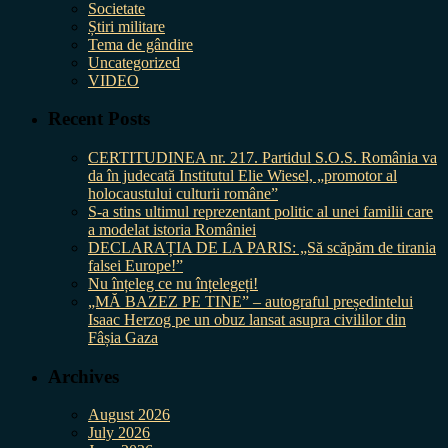
Societate
Știri militare
Tema de gândire
Uncategorized
VIDEO
Recent Posts
CERTITUDINEA nr. 217. Partidul S.O.S. România va
da în judecată Institutul Elie Wiesel, „promotor al
holocaustului culturii române”
S-a stins ultimul reprezentant politic al unei familii care
a modelat istoria României
DECLARAȚIA DE LA PARIS: „Să scăpăm de tirania
falsei Europe!”
Nu înțeleg ce nu înțelegeți!
„MĂ BAZEZ PE TINE” – autograful președintelui
Isaac Herzog pe un obuz lansat asupra civililor din
Fâșia Gaza
Archives
August 2026
July 2026