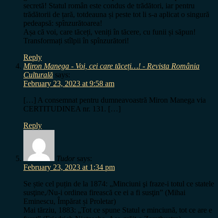
secretă! Statul român este condus de trădători, iar pentru
trădătorii de țară, totdeauna și peste tot li s-a aplicat o singură
pedeapsă: spînzurătoarea!
Așa că voi, care tăceți, veniți în tăcere, cu funii și săpun!
Transformați stîlpii în spînzurători!
Reply
Miron Manega - Voi, cei care tăceți…! - Revista România
Culturală
says:
February 23, 2023 at 9:58 am
[…] A consemnat pentru dumneavoastră Miron Manega via
CERTITUDINEA nr. 131. […]
Reply
Tudor
says:
February 23, 2023 at 1:34 pm
Se știe cel puțin de la 1874: „Minciuni şi fraze-i totul ce statele
susţine,/Nu-i ordinea firească ce ei a fi susţin” (Mihai
Eminescu, Împărat și Proletar)
Mai tărziu, 1883: „Tot ce spune Statul e minciună, tot ce are e