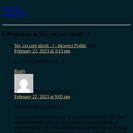
Next Post
Previous Post
6 Responses to Voi, cei care tăceți…!
Voi, cei care tăceți…! - Incorect Politic
says:
February 22, 2023 at 3:13 pm
[…] Via Certitudinea: […]
Reply
Radu Costache
says:
February 22, 2023 at 9:05 pm
Domnule Miron Manega,
Cred că prin autoritatea dvs. și cu ajutorul tuturor celor care
susțin eforturile redacției de a promova o presă liberă, și
independentă, veți reuși să inițiați un colectiv care sa înceapă
demersurile necesare pentru crearea unui partid care sa apere