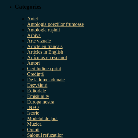
Categories
Antet
Antologia poeziilor frumoase
Antologia rușinii
Arhiva
Arte vizuale
Article en français
Articles in English
Artículos en español
Autori
Certitudinea print
Credință
De la lume adunate
Dezvăluiri
Editoriale
Emisiuni tv
Europa nostra
INFO
Istorie
Modelul de țară
Muzica
Opinii
Salonul refuzaților