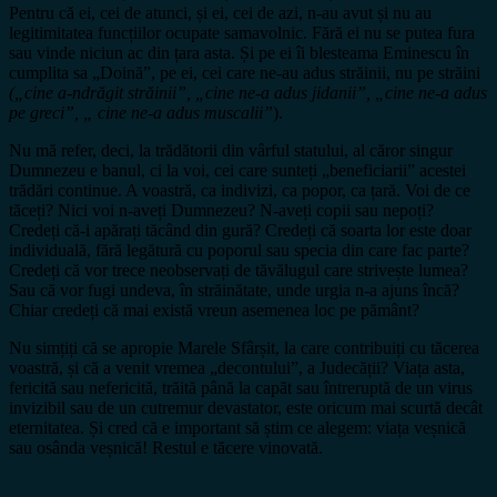
Pentru că ei, cei de atunci, și ei, cei de azi, n-au avut și nu au
legitimitatea funcțiilor ocupate samavolnic. Fără ei nu se putea fura
sau vinde niciun ac din țara asta. Și pe ei îi blesteama Eminescu în
cumplita sa „Doină”, pe ei, cei care ne-au adus străinii, nu pe străini
(„cine a-ndrăgit străinii”, „cine ne-a adus jidanii”, „cine ne-a adus
pe greci”, „ cine ne-a adus muscalii”
).
Nu mă refer, deci, la trădătorii din vârful statului, al căror singur
Dumnezeu e banul, ci la voi, cei care sunteți „beneficiarii” acestei
trădări continue. A voastră, ca indivizi, ca popor, ca țară. Voi de ce
tăceți? Nici voi n-aveți Dumnezeu? N-aveți copii sau nepoți?
Credeți că-i apărați tăcând din gură? Credeți că soarta lor este doar
individuală, fără legătură cu poporul sau specia din care fac parte?
Credeți că vor trece neobservați de tăvălugul care strivește lumea?
Sau că vor fugi undeva, în străinătate, unde urgia n-a ajuns încă?
Chiar credeți că mai există vreun asemenea loc pe pământ?
Nu simțiți că se apropie Marele Sfârșit, la care contribuiți cu tăcerea
voastră, și că a venit vremea „decontului”, a Judecății? Viața asta,
fericită sau nefericită, trăită până la capăt sau întreruptă de un virus
invizibil sau de un cutremur devastator, este oricum mai scurtă decât
eternitatea. Și cred că e important să știm ce alegem: viața veșnică
sau osânda veșnică! Restul e tăcere vinovată.