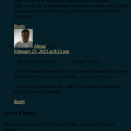
furat” (Friedrich Nietzsche, Așa grăit-a Zarathustra)
Atîta vreme cît nu recunoaștem că lumea e condusă de o mână
de oameni, nu de ieri de azi, ne învîrtim precum câinele în
jurul cozii.
Reply
Aliosa
says:
February 25, 2023 at 8:13 pm
” Iar a tăcea. și lașii știu ….” ( George Coșbuc) .
„ Dacă libertatea înseamnă ceva, înseamnă dreptul de a spune
oamenilor ceea ce nu vor să audă.” ( George Orwell )
” Dacă nu ai un plan al tău, alţii te vor include în planurile
lor”. ( Anthony Robbins).
Reply
Leave a Reply
Your email address will not be published.
Required fields are
marked
*