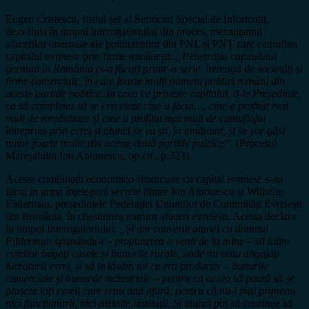
Eugen Cristescu, fostul șef al Serviciul Special de Informații,
dezvăluia în timpul interogatoriului din proces, mecanismul
afacerilor oneroase ale politicienilor din PNL și PNŢ care camuflau
capitalul evreiesc prin firme românești:
„Penetrația capitalului
german în România (s-a făcut) printr-o serie întreagă de societăți și
firme comerciale, în care foarte mulți oameni politici români din
aceste partide politice. În ceea ce privește capitalul, d-le Președinte,
ca să completez să se cerceteze cine a făcut…, cine a profitat mai
mult de românizare și cine a profitat mai mult de camuflajul
întreprins prin evrei și atunci se va ști, în amănunt, și se vor găsi
nume foarte multe din aceste două partide politice“.
(Procesul
Mareșalului Ion Antonescu,
op.cit
., p.323).
Aceste combinaţii economico-financiare cu capital evreiesc s-au
făcut în urma înţelegerii secrete dintre Ion Antonescu și Wilhelm
Filderman, președintele Federației Uniunilor de Comunități Evreiești
din România, în chestiunea marilor afaceri evreiești. Acesta declara
în timpul Interogatoriului:
„Și am convenit atunci cu domnul
Filderman spunându-i – propunerea a venit de la mine – să luăm
evreilor bogaţi casele și bunurile rurale, unde nu erau angajaţi
lucrătorii evrei, și să le lăsăm tot ce era productiv – bunurile
comerciale și bunurile industriale – pentru ca acolo să poată să se
plaseze toţi evreii care erau daţi afară, pentru că nu-i mai primeau
nici funcţionarii, nici alelalte instituţii. Și atunci pot să continue să