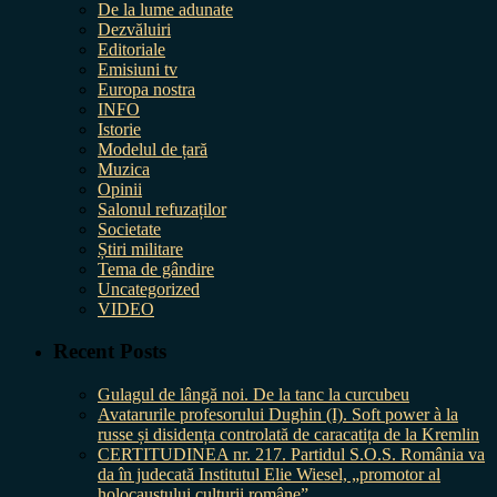
De la lume adunate
Dezvăluiri
Editoriale
Emisiuni tv
Europa nostra
INFO
Istorie
Modelul de țară
Muzica
Opinii
Salonul refuzaților
Societate
Știri militare
Tema de gândire
Uncategorized
VIDEO
Recent Posts
Gulagul de lângă noi. De la tanc la curcubeu
Avatarurile profesorului Dughin (I). Soft power à la
russe și disidența controlată de caracatița de la Kremlin
CERTITUDINEA nr. 217. Partidul S.O.S. România va
da în judecată Institutul Elie Wiesel, „promotor al
holocaustului culturii române”