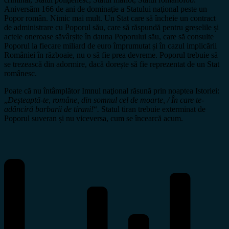
Aniversăm 166 de ani de dominaţie a Statului naţional peste un
Popor român. Nimic mai mult. Un Stat care să încheie un contract
de administrare cu Poporul său, care să răspundă pentru greșelile și
actele oneroase săvârșite în dauna Poporului său, care să consulte
Poporul la fiecare miliard de euro împrumutat și în cazul implicării
României în războaie, nu o să fie prea devreme. Poporul trebuie să
se trezească din adormire, dacă dorește să fie reprezentat de un Stat
românesc.
Poate că nu întâmplător Imnul naţional răsună prin noaptea Istoriei:
„
Deșteaptă-te, române, din somnul cel de moarte, / În care te-
adânciră barbarii de tirani!
“
.
Statul tiran trebuie exterminat de
Poporul suveran și nu viceversa, cum se încearcă acum.