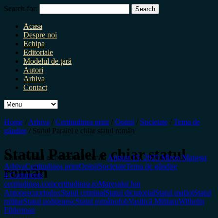
Search for:
Acasa
Despre noi
Echipa
Editoriale
Modelul de țară
Autori
Arhiva
Contact
Home
/
Arhiva
/
Certitudinea print
/
Opinii
/
Societate
/
Tema de
gândire
/
Statul Paralel e chiar statul român
Statul Paralel e chiar statul
Statul Paralel e chiar statul român
August 15, 2025
Miron Manega
Arhiva
Certitudinea print
Opinii
Societate
Tema de gândire
român
4 Comments
certitudinea.com
certitudinea.ro
Mareșalul Ion
Antonescu
ortodox
Statul criminal
Statul dictatorial
Statul mafiot
Statul
militar
Statul poliţienesc
Statul românofob
Vasilică Militaru
Wilhelm
Filderman