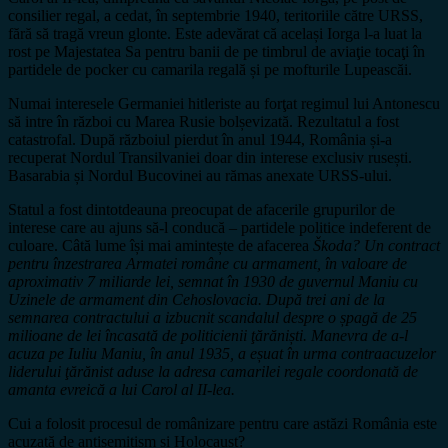
consilier regal, a cedat, în septembrie 1940, teritoriile către URSS,
fără să tragă vreun glonte. Este adevărat că același Iorga l-a luat la
rost pe Majestatea Sa pentru banii de pe timbrul de aviaţie tocaţi în
partidele de pocker cu camarila regală și pe mofturile Lupeascăi.
Numai interesele Germaniei hitleriste au forţat regimul lui Antonescu
să intre în război cu Marea Rusie bolșevizată. Rezultatul a fost
catastrofal. După războiul pierdut în anul 1944, România și-a
recuperat Nordul Transilvaniei doar din interese exclusiv rusești.
Basarabia și Nordul Bucovinei au rămas anexate URSS-ului.
Statul a fost dintotdeauna preocupat de afacerile grupurilor de
interese care au ajuns să-l conducă – partidele politice indeferent de
culoare. Câtă lume își mai amintește de afacerea
Škoda? Un contract
pentru înzestrarea Armatei române cu armament, în valoare de
aproximativ 7 miliarde lei, semnat în 1930 de guvernul Maniu cu
Uzinele de armament din Cehoslovacia. După trei ani de la
semnarea contractului a izbucnit scandalul despre o șpagă de 25
milioane de lei încasată de politicienii ţărăniști. Manevra de a-l
acuza pe Iuliu Maniu, în anul 1935, a eșuat în urma contraacuzelor
liderului ţărănist aduse la adresa camarilei regale coordonată de
amanta evreică a lui Carol al II-lea.
Cui a folosit procesul de românizare pentru care astăzi România este
acuzată de antisemitism și Holocaust?