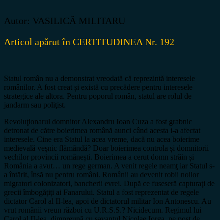
Autor: VASILICĂ MILITARU
Articol apărut în CERTITUDINEA Nr. 192
Statul român nu a demonstrat vreodată că reprezintă interesele
românilor. A fost creat și există cu precădere pentru interesele
strategice ale altora. Pentru poporul român, statul are rolul de
jandarm sau poliţist.
Revoluţionarul domnitor Alexandru Ioan Cuza a fost grabnic
detronat de către boierimea română aunci când acesta i-a afectat
interesele. Cine era Statul la acea vreme, dacă nu acea boierime
medievală veșnic flămândă? Doar boierimea controla și domnitorii
vechilor provincii românești. Boierimea a cerut domn străin și
România a avut… un rege german. A venit regele neamţ iar Statul s-
a întărit, însă nu pentru români. Românii au devenit robii noilor
migratori colonizatori, bancherii evrei. După ce fuseseră capturaţi de
grecii îmbogăţiţi ai Fanarului. Statul a fost reprezentat de regele
dictator Carol al II-lea, apoi de dictatorul militar Ion Antonescu. Au
vrut românii vreun război cu U.R.S.S.? Nicidecum. Regimul lui
Carol al II-lea, dimpreună cu savantul Nicolae Iorga, pe post de