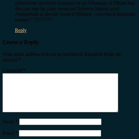
schimbarea statutului Grupului de pe Whatsapp al Filialei Iași
din care mai fac parte senatorul Dumitru Manea, prof.
Amititeloaie și preotul Vasilică Militaru – consilierii domnului
senator!“ ????????
Reply
Leave a Reply
Your email address will not be published.
Required fields are
marked
*
Comment
*
Name
*
Email
*