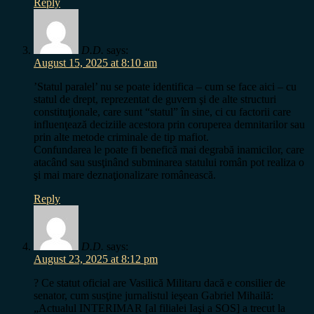
Reply
D.D.
says:
August 15, 2025 at 8:10 am
’Statul paralel’ nu se poate identifica – cum se face aici – cu
statul de drept, reprezentat de guvern şi de alte structuri
constituţionale, care sunt “statul” în sine, ci cu factorii care
influenţează deciziile acestora prin coruperea demnitarilor sau
prin alte metode criminale de tip mafiot.
Confundarea le poate fi benefică mai degrabă inamicilor, care
atacând sau susţinând subminarea statului român pot realiza o
şi mai mare deznaţionalizare românească.
Reply
D.D.
says:
August 23, 2025 at 8:12 pm
? Ce statut oficial are Vasilică Militaru dacă e consilier de
senator, cum susţine jurnalistul ieşean Gabriel Mihailă:
„Actualul INTERIMAR [al filialei Iaşi a SOS] a trecut la