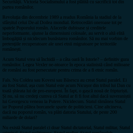
Securităţii. Victoria Socialismului a fost plătită cu sacrificii tot din
partea românilor.
Revoluţia din decembrie 1989 a readus România la stadiul de la
sfârșitul celui De-al Doilea mondial. Retrocedări oneroase tot pe
spatele Poporului român. Afacerile dubioase și creditele
neperformante, ajunse la dimensiuni colosale, au servit o altă elită
îmbogăţită și nicidecum bunăstarea românilor. Să nu mai vorbim de
pretenţiile recuperatoare ale unei etnii migratoare pe teritoriile
românești.
Acum Statul vrea să închidă – a câta oară în Istorie? – definitiv gura
românilor. Legea Vexler ne-ntoarce în epoca stalinistă când milioane
de români au fost persecutate pentru crima de a fi etnic român.
Fals. Nu Coldea sau Kovesi sau Băsescu au creat Statul paralel. Ei
au fost Statul, așa cum Statul este acum Nicușor din tribul lui Dan cu
toată șhleata lui de pro-europeni. În fapt, o gașcă nouă de fripturiști.
Și nu, să nu credeţi cumva că Statul ar fi fi fost altul dacă suveraniștii
lui Georgescu veneau la Putere. Nicidecum. Statul rămânea Statul
iar Poporul plătea borcanele sparte de politicieni. Cine altcineva,
dacă nu poporul român, va plăti datoria Statului, de peste 200
miliarde de dolari?
Nu există Statul paralel ci doar Statul dictatorial, Statul militar, Statul
criminal, Statul poliţienesc, Statul mafiot, Statul românofob.