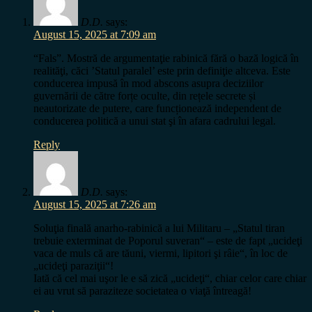
D.D.
says:
August 15, 2025 at 7:09 am
“Fals”. Mostră de argumentaţie rabinică fără o bază logică în
realităţi, căci ’Statul paralel’ este prin definiţie altceva. Este
conducerea impusă în mod abscons asupra deciziilor
guvernării de către forțe oculte, din rețele secrete și
neautorizate de putere, care funcționează independent de
conducerea politică a unui stat şi în afara cadrului legal.
Reply
D.D.
says:
August 15, 2025 at 7:26 am
Soluţia finală anarho-rabinică a lui Militaru – „Statul tiran
trebuie exterminat de Poporul suveran“ – este de fapt „ucideţi
vaca de muls că are tăuni, viermi, lipitori şi râie“, în loc de
„ucideţi paraziţii“!
Iată că cel mai uşor le e să zică „ucideţi“, chiar celor care chiar
ei au vrut să paraziteze societatea o viaţă întreagă!