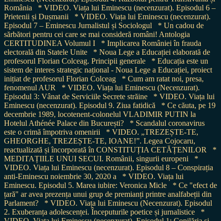
România
* VIDEO. Viața lui Eminescu (necenzurat). Episodul 6 –
Prietenii și Dușmanii
* VIDEO. Viața lui Eminescu (necenzurat).
Episodul 7 – Eminescu Jurnalistul și Sociologul
* Un cadou de
sărbători pentru cei care se mai consideră români! Antologia
CERTITUDINEA Volumul I
* Implicarea României în frauda
electorală din Statele Unite
* Noua Lege a Educației elaborată de
profesorul Florian Colceag. Principii generale
* Educația este un
sistem de interes strategic național - Noua Lege a Educației, proiect
inițiat de profesorul Florian Colceag
* Cum am ratat noi, presa,
fenomenul AUR
* VIDEO. Viața lui Eminescu (Necenzurat).
Episodul 3: Vânat de Serviciile Secrete străine
* VIDEO. Viața lui
Eminescu (necenzurat). Episodul 9. Ziua fatidică
* Ce căuta, pe 19
decembrie 1989, locotenent-colonelul VLADIMIR PUTIN la
Hotelul Athénée Palace din București?
* Scandalul coronavirus
este o crimă împotriva omenirii
* VIDEO. „TREZEȘTE-TE,
GHEORGHE, TREZEȘTE-TE, IOANE!”. Legea Cojocaru,
reactualizată și încorporată în CONSTITUȚIA CETĂȚENILOR
*
MEDITAȚIILE UNUI SECUI. Românii, singurii europeni
*
VIDEO. Viața lui Eminescu (necenzurat). Episodul 8 – Conspirația
anti-Eminescu noiembrie 30, 2020 a
* VIDEO. Viața lui
Eminescu. Episodul 5. Marea iubire: Veronica Micle
* Ce "efect de
țară" ar avea prezența unui grup de premianți printre analfabeții din
Parlament?
* VIDEO. Viața lui Eminescu (Necenzurat). Episodul
2. Exuberanța adolescenței. Începuturile poetice și jurnalistice
*
VIDEO. Viața lui Eminescu (necenzurat). Episodul 1: Copilăria și