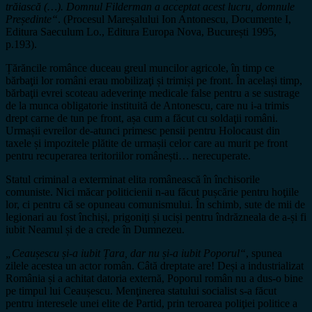
trăiască (…). Domnul Filderman a acceptat acest lucru, domnule
Președinte“
. (Procesul Mareșalului Ion Antonescu, Documente I,
Editura Saeculum Lo., Editura Europa Nova, București 1995,
p.193).
Țărăncile românce duceau greul muncilor agricole, în timp ce
bărbaţii lor români erau mobilizaţi și trimiși pe front. În același timp,
bărbaţii evrei scoteau adeverinţe medicale false pentru a se sustrage
de la munca obligatorie instituită de Antonescu, care nu i-a trimis
drept carne de tun pe front, așa cum a făcut cu soldaţii români.
Urmașii evreilor de-atunci primesc pensii pentru Holocaust din
taxele și impozitele plătite de urmașii celor care au murit pe front
pentru recuperarea teritoriilor românești… nerecuperate.
Statul criminal a exterminat elita românească în închisorile
comuniste. Nici măcar politicienii n-au făcut pușcărie pentru hoţiile
lor, ci pentru că se opuneau comunismului. În schimb, sute de mii de
legionari au fost închiși, prigoniţi și uciși pentru îndrăzneala de a-și fi
iubit Neamul și de a crede în Dumnezeu.
„
Ceaușescu și-a iubit
Țara, dar nu și-a iubit Poporul
“
, spunea
zilele acestea un actor român. Câtă dreptate are! Deși a industrializat
România și a achitat datoria externă, Poporul român nu a dus-o bine
pe timpul lui Ceaușescu. Menţinerea statului socialist s-a făcut
pentru interesele unei elite de Partid, prin teroarea poliţiei politice a