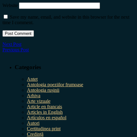
Website
Save my name, email, and website in this browser for the next
time I comment.
Next Post
Previous Post
Categories
Antet
Antologia poeziilor frumoase
Antologia rușinii
Arhiva
Arte vizuale
Article en français
Articles in English
Artículos en español
Autori
Certitudinea print
Credință