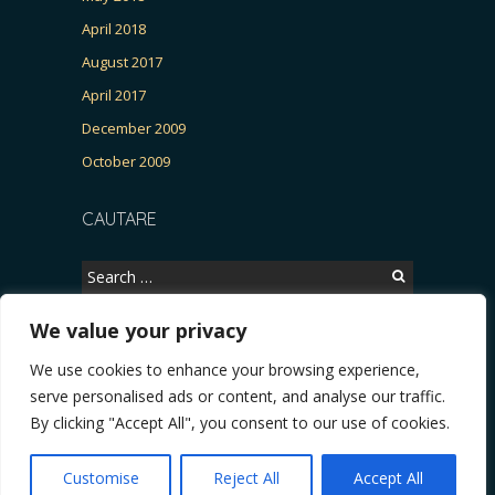
April 2018
August 2017
April 2017
December 2009
October 2009
CAUTARE
Search
for:
We value your privacy
We use cookies to enhance your browsing experience,
Copyright © 2026, CERTITUDINEA.
serve personalised ads or content, and analyse our traffic.
 Patria, parlamentarele și presa
* VIDEO. Viata lui Eminescu (Necenzurat). Episodul
By clicking "Accept All", you consent to our use of cookies.
Powered by
WordPress
. Blackoot design by
Iceable
Themes
.
Customise
Reject All
Accept All