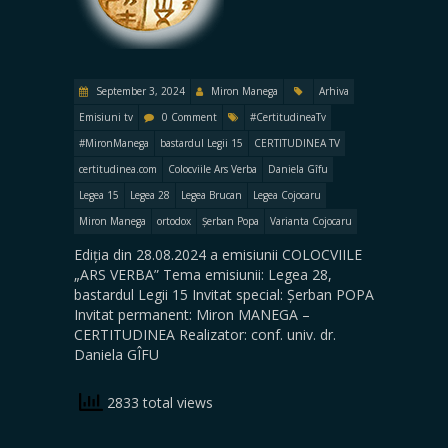
September 3, 2024
Miron Manega
Arhiva
Emisiuni tv
0 Comment
#CertitudineaTv
#MironManega
bastardul Legii 15
CERTITUDINEA TV
certitudinea.com
Colocviile Ars Verba
Daniela Gîfu
Legea 15
Legea 28
Legea Brucan
Legea Cojocaru
Miron Manega
ortodox
Șerban Popa
Varianta Cojocaru
Ediția din 28.08.2024 a emisiunii COLOCVIILE
„ARS VERBA” Tema emisiunii: Legea 28,
bastardul Legii 15 Invitat special: Șerban POPA
Invitat permanent: Miron MANEGA –
CERTITUDINEA Realizator: conf. univ. dr.
Daniela GÎFU
2833 total views