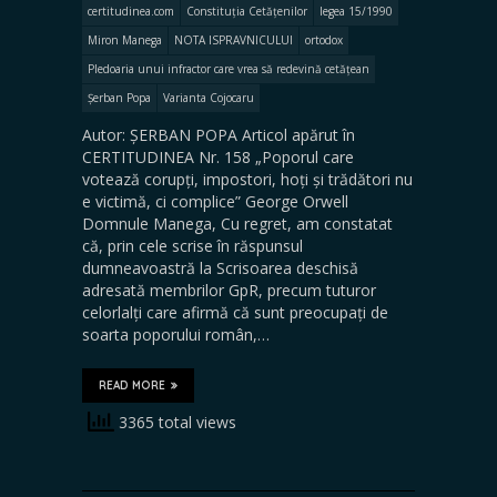
certitudinea.com
Constituția Cetățenilor
legea 15/1990
Miron Manega
NOTA ISPRAVNICULUI
ortodox
Pledoaria unui infractor care vrea să redevină cetățean
Șerban Popa
Varianta Cojocaru
Autor: ȘERBAN POPA Articol apărut în
CERTITUDINEA Nr. 158 „Poporul care
votează corupți, impostori, hoți și trădători nu
e victimă, ci complice” George Orwell
Domnule Manega, Cu regret, am constatat
că, prin cele scrise în răspunsul
dumneavoastră la Scrisoarea deschisă
adresată membrilor GpR, precum tuturor
celorlalți care afirmă că sunt preocupați de
soarta poporului român,…
READ MORE
3365 total views