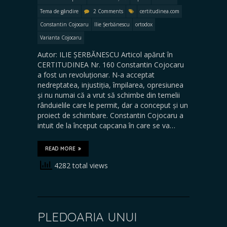
Tema de gândire
2 Comments
certitudinea.com
Constantin Cojocaru
Ilie Șerbănescu
ortodox
Varianta Cojocaru
Autor: ILIE ȘERBĂNESCU Articol apărut în
CERTITUDINEA Nr. 160 Constantin Cojocaru
a fost un revoluționar. N-a acceptat
nedreptatea, injustiția, împilarea, opresiunea
și nu numai că a vrut să schimbe din temelii
rânduielile care le permit, dar a conceput și un
proiect de schimbare. Constantin Cojocaru a
intuit de la început capcana în care se va…
READ MORE
4282 total views
PLEDOARIA UNUI