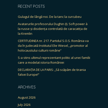
RECENT POSTS
Gulagul de lângă noi. De la tanc la curcubeu
Avatarurile profesorului Dughin (I). Soft power à
la russe și disidența controlată de caracatița de
la Kremlin
CERTITUDINEA nr. 217. Partidul S.O.S. România va
da în judecată Institutul Elie Wiesel, „promotor al
holocaustului culturii române”
S-a stins ultimul reprezentant politic al unei familii
care a modelat istoria României
DECLARAȚIA DE LA PARIS: „Să scăpăm de tirania
falsei Europe!”
ARCHIVES
August 2026
July 2026