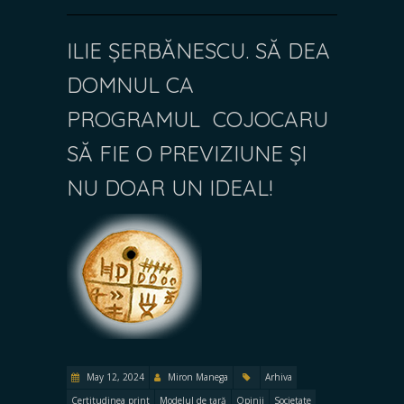
ILIE ȘERBĂNESCU. SĂ DEA
DOMNUL CA
PROGRAMUL COJOCARU
SĂ FIE O PREVIZIUNE ȘI
NU DOAR UN IDEAL!
May 12, 2024
Miron Manega
Arhiva
Certitudinea print
Modelul de țară
Opinii
Societate