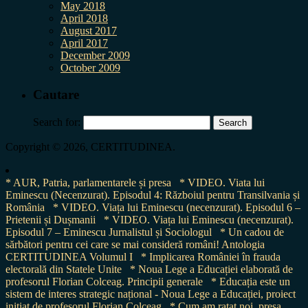
May 2018
April 2018
August 2017
April 2017
December 2009
October 2009
Cautare
Search for:
Copyright © 2026, CERTITUDINEA.
* AUR, Patria, parlamentarele și presa
* VIDEO. Viata lui
Eminescu (Necenzurat). Episodul 4: Războiul pentru Transilvania și
România
* VIDEO. Viața lui Eminescu (necenzurat). Episodul 6 –
Prietenii și Dușmanii
* VIDEO. Viața lui Eminescu (necenzurat).
Episodul 7 – Eminescu Jurnalistul și Sociologul
* Un cadou de
sărbători pentru cei care se mai consideră români! Antologia
CERTITUDINEA Volumul I
* Implicarea României în frauda
electorală din Statele Unite
* Noua Lege a Educației elaborată de
profesorul Florian Colceag. Principii generale
* Educația este un
sistem de interes strategic național - Noua Lege a Educației, proiect
inițiat de profesorul Florian Colceag
* Cum am ratat noi, presa,