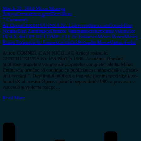
March 22, 2024
Miron Manega
Arhiva
Certitudinea print
Dezvăluiri
7 Comments
Al. Oprea
CERTITUDINEA Nr. 158
certitudinea.com
Cornel-Dan
Niculae
Dan Zamfirescu
Dimitrie Vatamaniuc
interzicerea volumelor
IX și X din OPERE COMPLETE de Eminescu
Moses Rosen
Moses
Rosen împotriva lui Eminescu
ortodox
Pompiliu Marce
Vadim Tudor
Autor: CORNEL-DAN NICULAE Articol apărut în
CERTITUDINEA Nr. 158 Până în 1980, Academia Română
publicase primele 8 vo­­­­lu­me ale „Operelor complete” ale lui Mihai
Eminescu, ur­mând să con­­ti­nue cu pu­bli­­cistica eminesciană a „ches­ti­
u­nii evre­­­ieşti“. Deşi tirajul publicat a fost mic (pentru speci­a­lişti), vo­
lu­mul IX al acestor Opere, apărut în sep­tem­brie 1980, a pro­vo­cat o
vis­ce­ra­lă şi vio­len­tă reacţie…
Read More