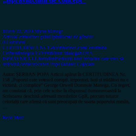
March 22, 2024
Miron Manega
Arhiva
Certitudinea print
Opinii
Tema de gândire
0 Comment
CERTITUDINEA Nr. 158
certitudinea.com
Constituția
Cetățenilor
legea 15/1990
Miron Manega
NOTA
ISPRAVNICULUI
ortodox
Pledoaria unui infractor care vrea să
redevină cetățean
Șerban Popa
Varianta Cojocaru
Autor: ȘERBAN POPA Articol apărut în CERTITUDINEA Nr.
158 „Poporul care votează corupți, impostori, hoți și trădători nu e
victimă, ci complice” George Orwell Domnule Manega, Cu regret,
am constatat că, prin cele scrise în răspunsul dumneavoastră la
Scrisoarea deschisă adresată membrilor GpR, precum tuturor
celorlalți care afirmă că sunt preocupați de soarta poporului român,
…
Read More