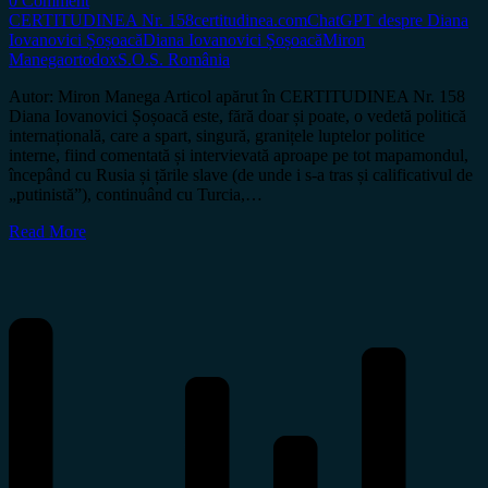
0 Comment
CERTITUDINEA Nr. 158
certitudinea.com
ChatGPT despre Diana
Iovanovici Șoșoacă
Diana Iovanovici Șoșoacă
Miron
Manega
ortodox
S.O.S. România
Autor: Miron Manega Articol apărut în CERTITUDINEA Nr. 158
Diana Iovanovici Șoșoacă este, fără doar și poate, o vedetă politică
internațională, care a spart, singură, granițele luptelor politice
interne, fiind comentată și intervievată aproape pe tot mapamondul,
începând cu Rusia și țările slave (de unde i s-a tras și calificativul de
„putinistă”), continuând cu Turcia,…
Read More