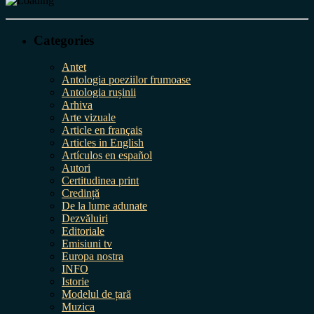
Categories
Antet
Antologia poeziilor frumoase
Antologia rușinii
Arhiva
Arte vizuale
Article en français
Articles in English
Artículos en español
Autori
Certitudinea print
Credință
De la lume adunate
Dezvăluiri
Editoriale
Emisiuni tv
Europa nostra
INFO
Istorie
Modelul de țară
Muzica