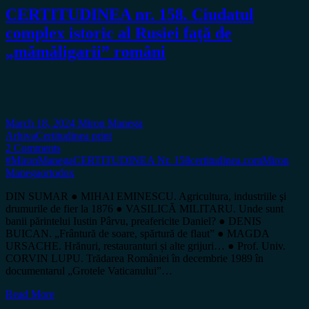
CERTITUDINEA nr. 158. Ciudatul
complex istoric al Rusiei față de
„mămăligarii” români
March 18, 2024
Miron Manega
Arhiva
Certitudinea print
2 Comments
#MironManega
CERTITUDINEA Nr. 158
certitudinea.com
Miron
Manega
ortodox
DIN SUMAR ● MIHAI EMINESCU. Agricultura, industriile şi
drumurile de fier la 1876 ● VASILICĂ MILITARU. Unde sunt
banii părintelui Iustin Pârvu, preafericite Daniel? ● DENIS
BUICAN. „Frântură de soare, spărtură de flaut” ● MAGDA
URSACHE. Hrănuri, restauranturi și alte grijuri… ● Prof. Univ.
CORVIN LUPU. Trădarea României în decembrie 1989 în
documentarul „Grotele Vaticanului”…
Read More