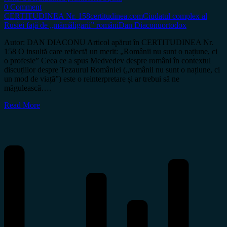
0 Comment
CERTITUDINEA Nr. 158
certitudinea.com
Ciudatul complex al
Rusiei față de „mămăligarii” români
Dan Diaconu
ortodox
Autor: DAN DIACONU Articol apărut în CERTITUDINEA Nr.
158 O insultă care reflectă un merit: „Românii nu sunt o națiune, ci
o profesie” Ceea ce a spus Medvedev despre români în contextul
discuțiilor despre Tezaurul României („românii nu sunt o națiune, ci
un mod de viață”) este o reinterpretare și ar trebui să ne
măgulească….
Read More