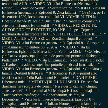
fenomenul AUR
* VIDEO. Viața lui Eminescu (Necenzurat).
Episodul 3: Vânat de Serviciile Secrete străine
* VIDEO. Viața lui
Eminescu (necenzurat). Episodul 9. Ziua fatidică
* Ce căuta, pe 19
decembrie 1989, locotenent-colonelul VLADIMIR PUTIN la
Hotelul Athénée Palace din București?
* Scandalul coronavirus
este o crimă împotriva omenirii
* VIDEO. „TREZEȘTE-TE,
GHEORGHE, TREZEȘTE-TE, IOANE!”. Legea Cojocaru,
reactualizată și încorporată în CONSTITUȚIA CETĂȚENILOR
*
MEDITAȚIILE UNUI SECUI. Românii, singurii europeni
*
VIDEO. Viața lui Eminescu (necenzurat). Episodul 8 – Conspirația
anti-Eminescu noiembrie 30, 2020 a
* VIDEO. Viața lui
Eminescu. Episodul 5. Marea iubire: Veronica Micle
* Ce "efect de
țară" ar avea prezența unui grup de premianți printre analfabeții din
Parlament?
* VIDEO. Viața lui Eminescu (Necenzurat). Episodul
2. Exuberanța adolescenței. Începuturile poetice și jurnalistice
*
VIDEO. Viața lui Eminescu (necenzurat). Episodul 1: Copilăria și
familia. Destinul fraților săi
* 8 decembrie 1920 – primul atac
terorist cu bombă din Parlamentul României
* DAN PURIC.
Libertatea milei
* MEDITAȚIILE UNUI SECUI. De ce atâta
dușmănie fără rost față de români? Nu e destul cât i-am chinuit,
atâtea secole?
* În secolul al VI-lea după Hristos, populația din
Tracia vorbea românește
* Ce sărbătorim, de fapt, la 1
Decembrie
* Viața lui Eminescu (necenzurat). Episodul 8 –
Conspirația anti-Eminescu
* Iuliean Horneț, un premiant printre
analfabeți. „Profesioniștii – AUR-ul Neamului Românesc”
*