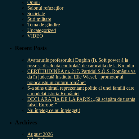
Opinii
Salonul refuzaților
Societate
Știri militare
Tema de gândire
Uncategorized
VIDEO
Recent Posts
Avatarurile profesorului Dughin (I). Soft power à la
russe și disidența controlată de caracatița de la Kremlin
CERTITUDINEA nr. 217. Partidul S.O.S. România va
da în judecată Institutul Elie Wiesel, „promotor al
holocaustului culturii române”
S-a stins ultimul reprezentant politic al unei familii care
a modelat istoria României
DECLARAȚIA DE LA PARIS: „Să scăpăm de tirania
falsei Europe!”
Nu înțeleg ce nu înțelegeți!
Archives
August 2026