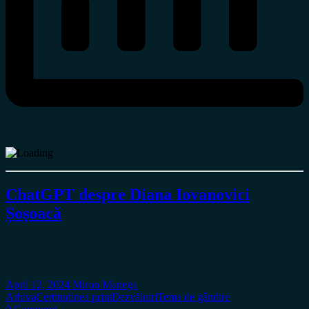
ChatGPT despre Diana Iovanovici
Șoșoacă
April 12, 2024
Miron Manega
Arhiva
Certitudinea print
Dezvăluiri
Tema de gândire