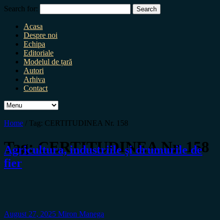
Search for:
Acasa
Despre noi
Echipa
Editoriale
Modelul de țară
Autori
Arhiva
Contact
Home
/
Tag:
CERTITUDINEA Nr. 158
Tag:
CERTITUDINEA Nr. 158
Agricultura, industriile şi drumurile de
fier
August 27, 2025
Miron Manega