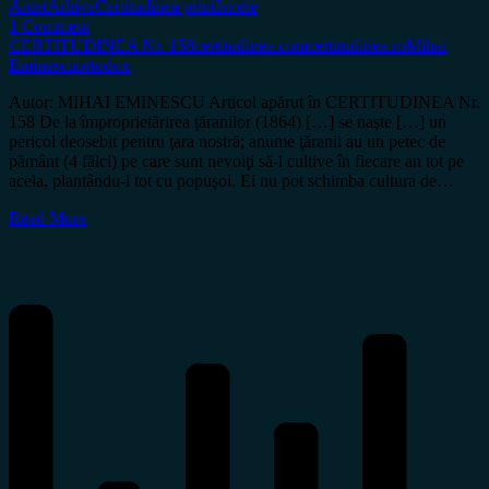
Antet
Arhiva
Certitudinea print
Istorie
1 Comment
CERTITUDINEA Nr. 158
certitudinea.com
certitudinea.ro
Mihai
Eminescu
ortodox
Autor: MIHAI EMINESCU Articol apărut în CERTITUDINEA Nr.
158 De la împroprietărirea ţăranilor (1864) […] se naşte […] un
pericol deosebit pentru ţara nostră; anume ţăranii au un petec de
pământ (4 fălci) pe care sunt nevoiţi să-l cultive în fiecare an tot pe
acela, plantându-l tot cu popuşoi. Ei nu pot schimba cultura de…
Read More