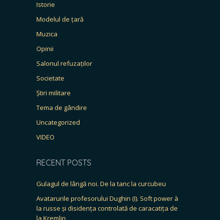
Istorie
Modelul de țară
Muzica
Opinii
Salonul refuzaților
Societate
Știri militare
Tema de gândire
Uncategorized
VIDEO
RECENT POSTS
Gulagul de lângă noi. De la tanc la curcubeu
Avatarurile profesorului Dughin (I). Soft power à
la russe și disidența controlată de caracatița de
la Kremlin