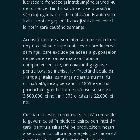
lucrătoare franceze şi întrebuinţând şi vreo 40
de românce. Fiind însă că se ivise o boală în
sămânţa gândacilor de mătasă în Franţia şi în
Italia, apoi neguţitorii franceji şi italieni veniră
la noi în ţară căutând sămânţă.
Această căutare a seminţei făcu pe sericultorii
noştri ca să se ocupe mai ales cu producerea
seminţei, care exclude pe aceea a gugoaşelor
de pe care se torcea matasa. Fabrica
companiei sericole, nemaiavând gugoaşe
pentru tors, se închise, iar, încetând boala din
Franţia şi Italia, sămânţa noastră nu mai fu
cumpărată, încât, pe când în 1869 exportul
productului gândacilor de mătase se suise la
3.500.000 lei noi, în 1873 el căzu la 22.000 lei
noi.
Cu toate aceste, compania sericolă ceruse de
la guvern ca să împiedece ieşirea seminţei din
ţară, pentru a sili astfel pe producătorii noştri
a se ocupa cu cultura gugoaşelor, dar această
cerere nu fu ascultată, dovedind cea mai