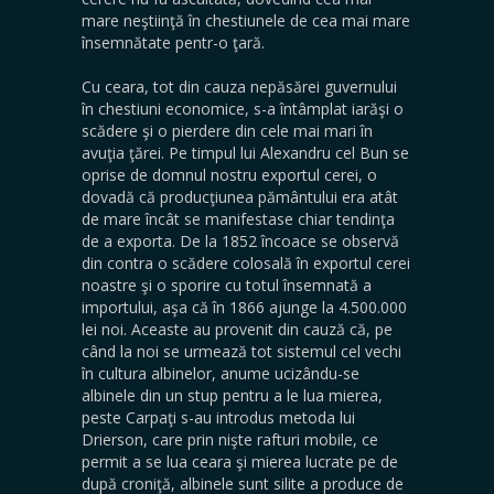
mare neştiinţă în chestiunele de cea mai mare
însemnătate pentr-o ţară.
Cu ceara, tot din cauza nepăsărei guvernului
în chestiuni economice, s-a întâmplat iarăşi o
scădere şi o pierdere din cele mai mari în
avuţia ţărei. Pe timpul lui Alexandru cel Bun se
oprise de domnul nostru exportul cerei, o
dovadă că producţiunea pământului era atât
de mare încât se manifestase chiar tendinţa
de a exporta. De la 1852 încoace se observă
din contra o scădere colosală în exportul cerei
noastre şi o sporire cu totul însemnată a
importului, aşa că în 1866 ajunge la 4.500.000
lei noi. Aceaste au provenit din cauză că, pe
când la noi se urmează tot sistemul cel vechi
în cultura albinelor, anume ucizându-se
albinele din un stup pentru a le lua mierea,
peste Carpaţi s-au introdus metoda lui
Drierson, care prin nişte rafturi mobile, ce
permit a se lua ceara şi mierea lucrate pe de
după croniţă, albinele sunt silite a produce de