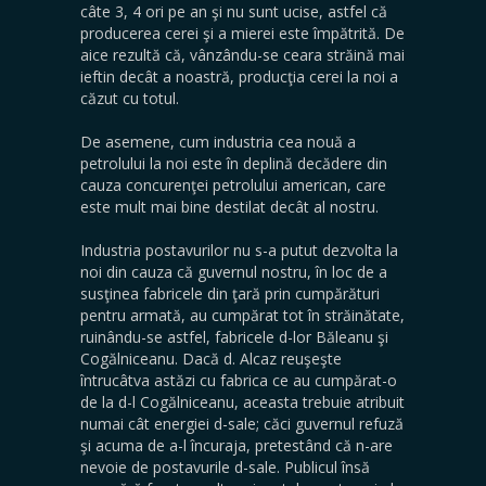
câte 3, 4 ori pe an şi nu sunt ucise, astfel că
producerea cerei şi a mierei este împătrită. De
aice rezultă că, vânzându-se ceara străină mai
ieftin decât a noastră, producţia cerei la noi a
căzut cu totul.
De asemene, cum industria cea nouă a
petrolului la noi este în deplină decădere din
cauza concurenţei petrolului american, care
este mult mai bine destilat decât al nostru.
Industria postavurilor nu s-a putut dezvolta la
noi din cauza că guvernul nostru, în loc de a
susţinea fabricele din ţară prin cumpărături
pentru armată, au cumpărat tot în străinătate,
ruinându-se astfel, fabricele d-lor Băleanu şi
Cogălniceanu. Dacă d. Alcaz reuşeşte
întrucâtva astăzi cu fabrica ce au cumpărat-o
de la d-l Cogălniceanu, aceasta trebuie atribuit
numai cât energiei d-sale; căci guvernul refuză
şi acuma de a-l încuraja, pretestând că n-are
nevoie de postavurile d-sale. Publicul însă