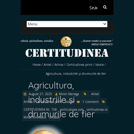
Search
for:
Home
/
Antet
/
Arhiva
/
Certitudinea print
/
Istorie
/
Agricultura, industriile şi drumurile de fier
Agricultura,
August 27, 2025
Miron Manega
Antet
industriile şi
Arhiva
Certitudinea print
Istorie
1 Comment
CERTITUDINEA Nr. 158
certitudinea.com
certitudinea.ro
drumurile de fier
Mihai Eminescu
ortodox