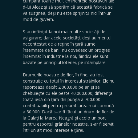
cumpără foarte mult eminentele postavuri ale
d-lui Alcaz şi să sperăm că această fabrică se
va susţinea, deşi nu este sprijinită nici într-un
mod de guvern.
S-au înfiinţat la noi mai multe societăţi de
asigurare; dar acele societăţi, deşi au meritul
necontestat de a reţine în ţară sume
însemnate de bani, nu dovedesc un progres
însemnat în industrie la noi, fiindcă ele sunt
bazate pe principiul loteriei, pe întâmplare.
Drumurile noastre de fier, în fine, au fost
construite cu totul în interesul străinilor. Ele nu
raportează decât 2.000.000 pe an şi se
cheltuieşte cu ele peste 40.000.000; diferenţa
toată iesă din ţară din punga a 700.000
contribuabili pentru preumblarea mai comodă
a 30.000. Dacă s-ar fi făcut un drum de fier de
la Galaţi la Marea Neagră şi acolo un port
pentru esportul grânelor noastre, s-ar fi servit
într-un alt mod interesele ţărei.