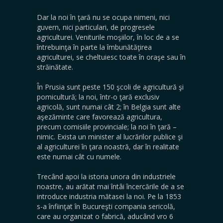
Dar la noi în ţară nu se ocupa nimeni, nici
guvern, nici particulari, de progresele
agriculturei. Veniturile moşiilor, în loc de a se
întrebuinţa în parte la îmbunătăţirea
agriculturei, se cheltuiesc toate în oraşe sau în
străinătate.
În Prusia sunt peste 150 şcoli de agricultură şi
pomicultură; la noi, într-o ţară exclusiv
agricolă, sunt numai cât 2; în Belgia sunt alte
aşezăminte care favorează agricultura,
precum comisiile provinciale; la noi în ţară –
nimic. Exista un minister al lucrărilor publice şi
al agriculturei în ţara noastră, dar în realitate
este numai cât cu numele.
Trecând apoi la istoria unora din industriele
noastre, au arătat mai întâi încercările de a se
introduce industria mătasei la noi. Pe la 1853
s-a înfiinţat în Bucureşti compania sericolă,
care au organizat o fabrică, aducând vro 6