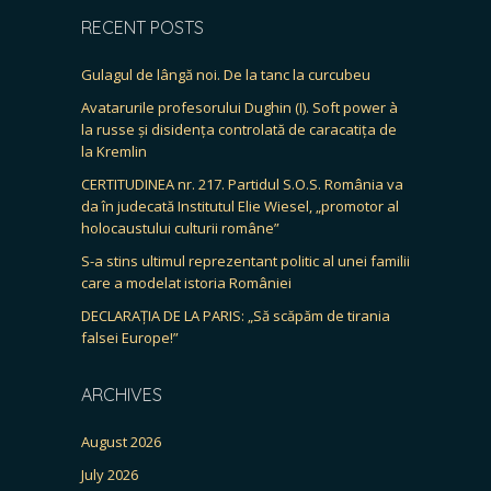
RECENT POSTS
Gulagul de lângă noi. De la tanc la curcubeu
Avatarurile profesorului Dughin (I). Soft power à
la russe și disidența controlată de caracatița de
la Kremlin
CERTITUDINEA nr. 217. Partidul S.O.S. România va
da în judecată Institutul Elie Wiesel, „promotor al
holocaustului culturii române”
S-a stins ultimul reprezentant politic al unei familii
care a modelat istoria României
DECLARAȚIA DE LA PARIS: „Să scăpăm de tirania
falsei Europe!”
ARCHIVES
August 2026
July 2026