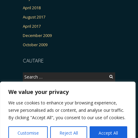
April 2018
August 2017
April 2017
December 2009
October 2009
CAUTARE
Search
for:
We value your privacy
We use cookies to enhance your browsing experience,
Copyright © 2026, CERTITUDINEA.
serve personalised ads or content, and analyse our traffic.
R, Patria, parlamentarele și presa
* VIDEO. Viata lui Eminescu (Necenzurat). Episodu
By clicking "Accept All", you consent to our use of cookies.
Powered by
WordPress
. Blackoot design by
Iceable
Themes
.
Customise
Reject All
Accept All