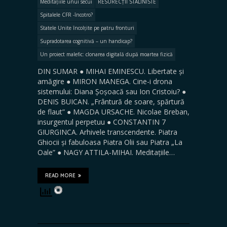
Meditațiile unui secui
RESURECȚII STALINISTE
Spitalele CFR -încotro?
Statele Unite încolțite pe patru fronturi
Supradotarea cognitivă – un handicap?
Un proiect malefic: clonarea digitală după moartea fizică
DIN SUMAR ● MIHAI EMINESCU. Libertate și
amăgire ● MIRON MANEGA. Cine-i drona
sistemului: Diana Șoșoacă sau Ion Cristoiu? ●
DENIS BUICAN. „Frântură de soare, spărtură
de flaut” ● MAGDA URSACHE. Nicolae Breban,
insurgentul perpetuu ● CONSTANTIN 7
GIURGINCA. Arhivele transcendente. Piatra
Ghiocii și fabuloasa Piatra Olii sau Piatra „La
Oale” ● NAGY ATTILA-MIHAI. Meditațiile…
READ MORE