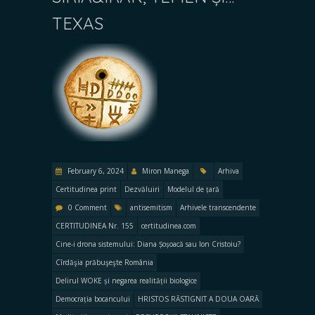
TEXAS
February 6, 2024
Miron Manega
Arhiva
Certitudinea print
Dezvăluiri
Modelul de țară
0 Comment
antisemitism
Arhivele transcendente
CERTITUDINEA Nr. 155
certitudinea.com
Cine-i drona sistemului: Diana Șoșoacă sau Ion Cristoiu?
Cîrdăşia prăbuşeşte România
Delirul WOKE și negarea realității biologice
Democrația bocancului
HRISTOS RĂSTIGNIT A DOUA OARĂ