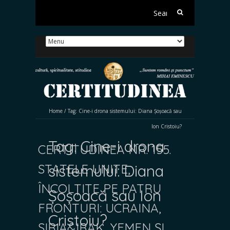
Search
for:
Home
/
Tag:
Cine-i drona sistemului: Diana Șoșoacă sau
Ion Cristoiu?
Tag:
Cine-i drona
CERTITUDINEA NR. 155.
STATELE UNITE,
sistemului: Diana
ÎNCOLȚITE PE PATRU
Șoșoacă sau Ion
FRONTURI: UCRAINA,
Cristoiu?
SIRIA&IRAK, YEMEN ȘI…