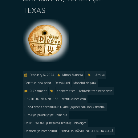
TEXAS
February 6, 2024
Miron Manega
Arhiva
Certitudinea print
Dezvăluiri
Modelul de țară
0 Comment
antisemitism
Arhivele transcendente
CERTITUDINEA Nr. 155
certitudinea.com
Cine-i drona sistemului: Diana Șoșoacă sau Ion Cristoiu?
Cîrdăşia prăbuşeşte România
Delirul WOKE și negarea realității biologice
Democrația bocancului
HRISTOS RĂSTIGNIT A DOUA OARĂ