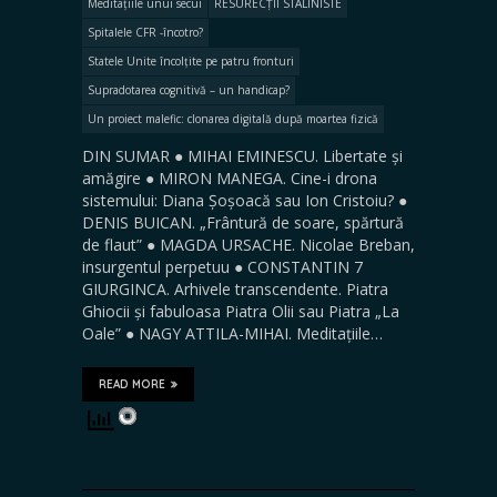
Meditațiile unui secui
RESURECȚII STALINISTE
Spitalele CFR -încotro?
Statele Unite încolțite pe patru fronturi
Supradotarea cognitivă – un handicap?
Un proiect malefic: clonarea digitală după moartea fizică
DIN SUMAR ● MIHAI EMINESCU. Libertate și
amăgire ● MIRON MANEGA. Cine-i drona
sistemului: Diana Șoșoacă sau Ion Cristoiu? ●
DENIS BUICAN. „Frântură de soare, spărtură
de flaut” ● MAGDA URSACHE. Nicolae Breban,
insurgentul perpetuu ● CONSTANTIN 7
GIURGINCA. Arhivele transcendente. Piatra
Ghiocii și fabuloasa Piatra Olii sau Piatra „La
Oale” ● NAGY ATTILA-MIHAI. Meditațiile…
READ MORE