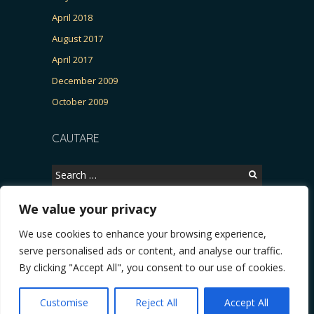
April 2018
August 2017
April 2017
December 2009
October 2009
CAUTARE
Search
for:
We value your privacy
We use cookies to enhance your browsing experience,
Copyright © 2026, CERTITUDINEA.
serve personalised ads or content, and analyse our traffic.
R, Patria, parlamentarele și presa
* VIDEO. Viata lui Eminescu (Necenzurat). Episodu
By clicking "Accept All", you consent to our use of cookies.
Powered by
WordPress
. Blackoot design by
Iceable
Themes
.
Customise
Reject All
Accept All