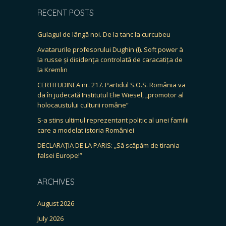
RECENT POSTS
Gulagul de lângă noi. De la tanc la curcubeu
Avatarurile profesorului Dughin (I). Soft power à
la russe și disidența controlată de caracatița de
la Kremlin
CERTITUDINEA nr. 217. Partidul S.O.S. România va
da în judecată Institutul Elie Wiesel, „promotor al
holocaustului culturii române”
S-a stins ultimul reprezentant politic al unei familii
care a modelat istoria României
DECLARAȚIA DE LA PARIS: „Să scăpăm de tirania
falsei Europe!”
ARCHIVES
August 2026
July 2026