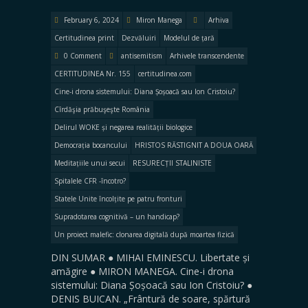
February 6, 2024
Miron Manega
Arhiva
Certitudinea print
Dezvăluiri
Modelul de țară
0 Comment
antisemitism
Arhivele transcendente
CERTITUDINEA Nr. 155
certitudinea.com
Cine-i drona sistemului: Diana Șoșoacă sau Ion Cristoiu?
Cîrdăşia prăbuşeşte România
Delirul WOKE și negarea realității biologice
Democrația bocancului
HRISTOS RĂSTIGNIT A DOUA OARĂ
Meditațiile unui secui
RESURECȚII STALINISTE
Spitalele CFR -încotro?
Statele Unite încolțite pe patru fronturi
Supradotarea cognitivă – un handicap?
Un proiect malefic: clonarea digitală după moartea fizică
DIN SUMAR ● MIHAI EMINESCU. Libertate și
amăgire ● MIRON MANEGA. Cine-i drona
sistemului: Diana Șoșoacă sau Ion Cristoiu? ●
DENIS BUICAN. „Frântură de soare, spărtură