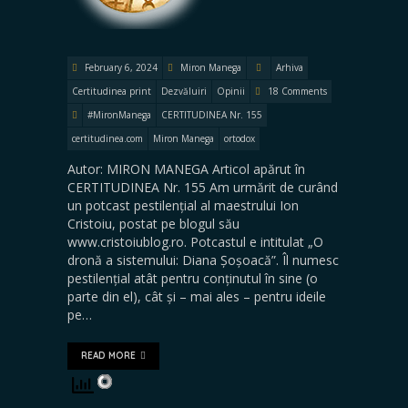
February 6, 2024
Miron Manega
Arhiva
Certitudinea print
Dezvăluiri
Opinii
18 Comments
#MironManega
CERTITUDINEA Nr. 155
certitudinea.com
Miron Manega
ortodox
Autor: MIRON MANEGA Articol apărut în
CERTITUDINEA Nr. 155 Am urmărit de curând
un potcast pestilențial al maestrului Ion
Cristoiu, postat pe blogul său
www.cristoiublog.ro. Potcastul e intitulat „O
dronă a sistemului: Diana Șoșoacă”. Îl numesc
pestilențial atât pentru conținutul în sine (o
parte din el), cât și – mai ales – pentru ideile
pe…
READ MORE