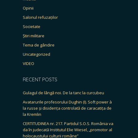
Opinii
Salonul refuzaților
Societate
Știri militare
Tema de gândire
Uncategorized
VIDEO
RECENT POSTS
Gulagul de lângă noi. De la tanc la curcubeu
Avatarurile profesorului Dughin (I). Soft power à
la russe și disidența controlată de caracatița de
la Kremlin
CERTITUDINEA nr. 217. Partidul S.O.S. România va
da în judecată Institutul Elie Wiesel, „promotor al
holocaustului culturii române”