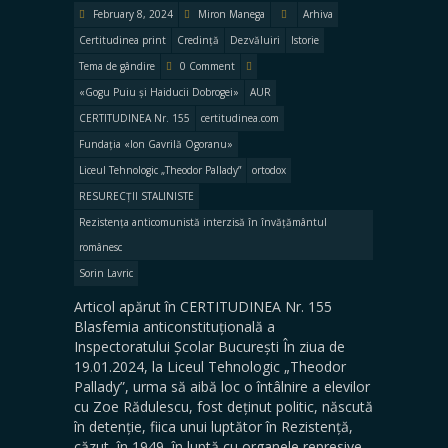
February 8, 2024
Miron Manega
Arhiva
Certitudinea print
Credință
Dezvăluiri
Istorie
Tema de gândire
0 Comment
«Gogu Puiu și Haiducii Dobrogei»
AUR
CERTITUDINEA Nr. 155
certitudinea.com
Fundația «Ion Gavrilă Ogoranu»
Liceul Tehnologic „Theodor Pallady”
ortodox
RESURECȚII STALINISTE
Rezistența anticomunistă interzisă în învățământul
românesc
Sorin Lavric
Articol apărut în CERTITUDINEA Nr. 155
Blasfemia anticonstituțională a
Inspectoratului Școlar București În ziua de
19.01.2024, la Liceul Tehnologic „Theodor
Pallady”, urma să aibă loc o întâlnire a elevilor
cu Zoe Rădulescu, fost deținut politic, născută
în detenție, fiica unui luptător în Rezistență,
căzut, în 1949, în luptă cu organele represive