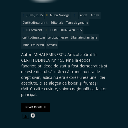
July 8, 2025
Miron Manega
Antet
Arhiva
Certitudinea print
Editoriale
Tema de gândire
0 Comment
CERTITUDINEA Nr. 155
certitudinea.com
certitudinea.ro
Libertate și amăgire
Mihai Eminescu
ortodox
Autor: MIHAI EMINESCU Articol apărut în
CERTITUDINEA Nr. 155 Pînă la epoca
fanarioţilor ideea de stat a fost democratică şi
ne este destul să cităm că tronul nu era de
drept divin, adică nu era expresiunea unei idei
absolute, ci se alegea de boieri şi fruntaşii
ţării. Cu alte cuvinte, voinţa naţională ca factor
principal…
READ MORE