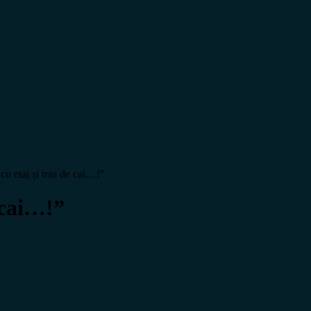
cu etaj și tras de cai…!”
 cai…!”