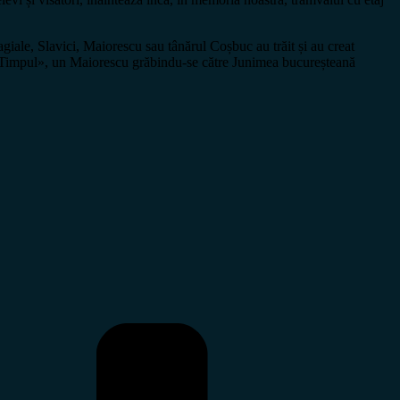
agiale, Slavici, Maiorescu sau tânărul Coșbuc au trăit și au creat
a «Timpul», un Maiorescu grăbindu-se către Junimea bucureșteană