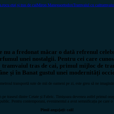
a.ro
cu etaj și tras de cai
Miron Manega
ortodox
Tramvaiul cu cai
tramvaiul
e nu a fredonat măcar o dată refrenul celeb
arfumul unei nostalgii. Pentru cei care cunos
ă: tramvaiul tras de cai, primul mijloc de t
âne și în Banat gustul unei modernități occi
 metroul transportă sute de mii de oameni pe zi, este greu să ne imaginăm
m pe traseul dintre Cetate și Fabric. Timișoara devenea astfel primul ora
ublic. Pentru contemporani, evenimentul a avut semnificația pe care o au
Pimii angajați: caii!