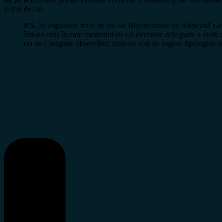
și tras de cai.
P.S.
În vagoanele trase de cai ale Bucureștiului de odinioară s-au
într-un oraș în care tramvaiul cu cai devenise deja parte a vie
ori un Caragiale observând, dintr-un colț de vagon, tipologiile 