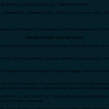
rga. Nimeni nu trăia cu ochii pe ceas. Timpul avea răbdare.
 Schimbau știri. Comentau politica. Citeau ziare. Uneori se certau. Alte
depourilor, a vatmanilor și a uniformelor a schimbat peisajul orașului. Pen
Sfârșitul poveștii: tramvaiul electric
a, electricitatea începea să cucerească Europa. Tramvaiele trase de cai,
 electric își începea domnia. Mai rapid, mai eficient și mai puternic, el re
ă. Dispărea clinchetul hamurilor. Dispărea imaginea vizitiului care mâng
ria afectivă a românilor. El nu simbolizează doar începuturile transpor
ă, iar puterea aburului și a electricității nu înlocuiseră complet respira
, tramvai, cu etaj și tras de cai!”
, nu evocăm doar un vehicul dispărut
 la fel de mult ca destinația.
iului, printre doamne cu umbreluțe și domni cu joben, printre negustori, e