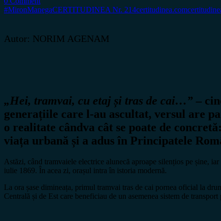
0 Comment
#MironManega
CERTITUDINEA Nr. 214
certitudinea.com
certitudine
Autor: NORIM AGENAM
„Hei, tramvai, cu etaj și tras de cai…”
– cin
generațiile care l-au ascultat, versul are p
o realitate cândva cât se poate de concret
viața urbană și a adus în Principatele Rom
Astăzi, când tramvaiele electrice alunecă aproape silențios pe șine, iar
iulie 1869. În acea zi, orașul intra în istoria modernă.
La ora șase dimineața, primul tramvai tras de cai pornea oficial la dru
Centrală și de Est care beneficiau de un asemenea sistem de transport p