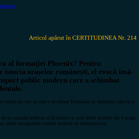
 electric
Articol apărut în CERTITUDINEA Nr. 214
ru al formației Phoenix? Pentru
c istoria orașelor românești, el evocă însă
ransport public modern care a schimbat
dentale.
 emoția pe care au trăit-o locuitorii Timișoarei în dimineața zilei de 8
ș de pe actualul teritoriu al României și unul dintre primele din Europa
 astăzi inaugurările marilor proiecte de infrastructură.