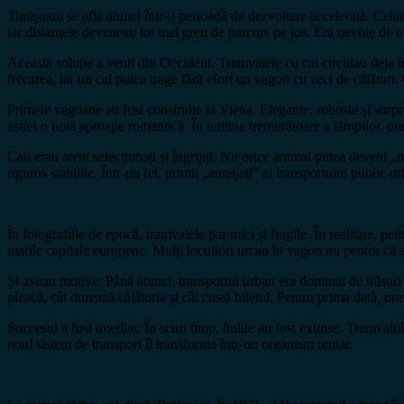
Timișoara se afla atunci într-o perioadă de dezvoltare accelerată. Ceta
iar distanțele deveneau tot mai greu de parcurs pe jos. Era nevoie de o
Această soluție a venit din Occident. Tramvaiele cu cai circulau deja î
frecarea, iar un cal putea trage fără efort un vagon cu zeci de călători
Primele vagoane au fost construite la Viena. Elegante, robuste și surpr
astfel o notă aproape romantică. În lumina tremurătoare a lămpilor, or
Caii erau atent selecționați și îngrijiți. Nu orice animal putea deveni 
riguros stabilite. Într-un fel, primii „angajați” ai transportului public 
În fotografiile de epocă, tramvaiele par mici și fragile. În realitate, 
marile capitale europene. Mulți locuitori urcau în vagon nu pentru că 
Și aveau motive. Până atunci, transportul urban era dominat de trăsuri
pleacă, cât durează călătoria și cât costă biletul. Pentru prima dată, o
Succesul a fost imediat. În scurt timp, liniile au fost extinse. Tramvai
noul sistem de transport îl transforma într-un organism unitar.