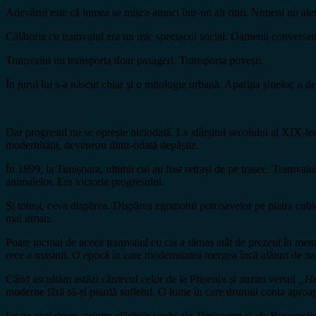
Adevărul este că lumea se mișca atunci într-un alt ritm. Nimeni nu ale
Călătoria cu tramvaiul era un mic spectacol social. Oamenii conversau.
Tramvaiul nu transporta doar pasageri. Transporta povești.
În jurul lui s-a născut chiar și o mitologie urbană. Apariția șinelor, a 
Dar progresul nu se oprește niciodată. La sfârșitul secolului al XIX-le
modernității, deveneau dintr-odată depășite.
În 1899, la Timișoara, ultimii cai au fost retrași de pe trasee. Tramvaiul
animalelor. Era victoria progresului.
Și totuși, ceva dispărea. Dispărea zgomotul potcoavelor pe piatra cubic
mai uman.
Poate tocmai de aceea tramvaiul cu cai a rămas atât de prezent în memo
rece a mașinii. O epocă în care modernitatea mergea încă alături de natur
Când ascultăm astăzi cântecul celor de la Phoenix și auzim versul
„Hei
moderne fără să-și piardă sufletul. O lume în care drumul conta aproape
Iar pe acel drum, printre clădirile vechi ale Timișoarei și ale Bucureșt