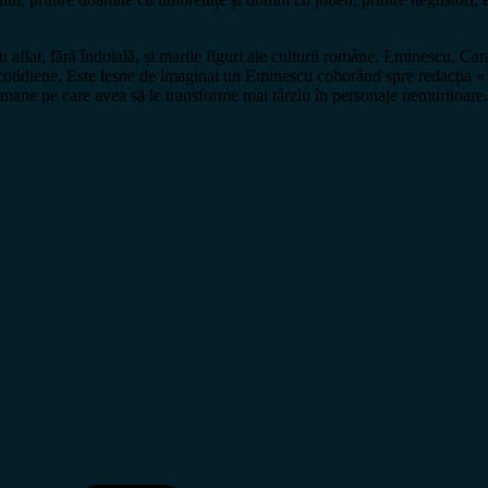
 aflat, fără îndoială, și marile figuri ale culturii române. Eminescu, Car
ții cotidiene. Este lesne de imaginat un Eminescu coborând spre redacți
umane pe care avea să le transforme mai târziu în personaje nemuritoare.