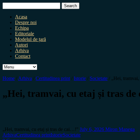
Search
for:
Acasa
Despre noi
Echipa
Editoriale
Modelul de țară
Autori
Arhiva
Contact
Home
/
Arhiva
/
Certitudinea print
/
Istorie
/
Societate
/
„Hei, tramvai, 
„Hei, tramvai, cu etaj și tras de
„Hei, tramvai, cu etaj și tras de cai…!”
July 6, 2026
Miron Manega
Arhiva
Certitudinea print
Istorie
Societate