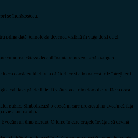
ori se îndrăgosteau.
tru prima dată, tehnologia devenea vizibilă în viața de zi cu zi.
 care cu numai câteva decenii înainte reprezentaseră avangarda
ducea considerabil durata călătoriilor și elimina costurile întreținerii
âia caii la capăt de linie. Dispărea acel ritm domol care făcea orașul
tului public. Simbolizează o epocă în care progresul nu avea încă fața
ția vie a animalului.
. Evocăm un timp pierdut. O lume în care orașele învățau să devină
levi și visători, înaintează încă, în memoria noastră, tramvaiul cu etaj