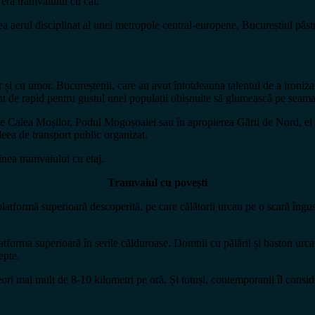
 era tramvaiului cu cai.
 aerul disciplinat al unei metropole central-europene, Bucureștiul păstra
ar și cu umor. Bucureștenii, care au avut întotdeauna talentul de a ironi
t de rapid pentru gustul unei populații obișnuite să glumească pe seama 
Pe Calea Moșilor, Podul Mogoșoaiei sau în apropierea Gării de Nord, el tra
deea de transport public organizat.
nea tramvaiului cu etaj.
Tramvaiul cu povești
latformă superioară descoperită, pe care călătorii urcau pe o scară îngus
 platforma superioară în serile călduroase. Domnii cu pălării și baston urc
epte.
ori mai mult de 8-10 kilometri pe oră. Și totuși, contemporanii îl consid