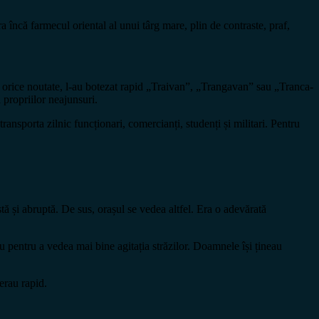
 încă farmecul oriental al unui târg mare, plin de contraste, praf,
za orice noutate, l-au botezat rapid „Traivan”, „Trangavan” sau „Tranca-
propriilor neajunsuri.
nsporta zilnic funcționari, comercianți, studenți și militari. Pentru
tă și abruptă. De sus, orașul se vedea altfel. Era o adevărată
au pentru a vedea mai bine agitația străzilor. Doamnele își țineau
erau rapid.