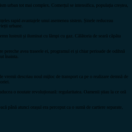
anism urban tot mai complex. Comerțul se intensifica, populația creștea,
 înțeles rapid avantajele unui asemenea sistem. Șinele reduceau
ieții urbane.
emn lustruit și iluminat cu lămpi cu gaz. Călătoria de seară căpăta
are pereche avea traseele ei, programul ei și chiar perioade de odihnă
ut înainta.
rele vremii descriau noul mijloc de transport ca pe o realizare demnă de
oriei.
ducea o noutate revoluționară: regularitatea. Oamenii știau la ce oră
. Dacă până atunci orașul era perceput ca o sumă de cartiere separate,