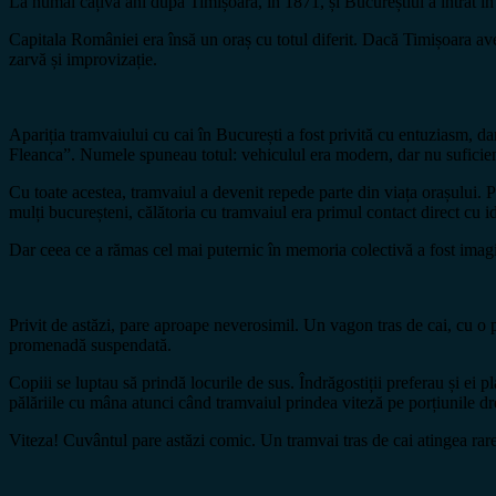
La numai câțiva ani după Timișoara, în 1871, și Bucureștiul a intrat în
Capitala României era însă un oraș cu totul diferit. Dacă Timișoara avea
zarvă și improvizație.
Apariția tramvaiului cu cai în București a fost privită cu entuziasm, d
Fleanca”. Numele spuneau totul: vehiculul era modern, dar nu suficien
Cu toate acestea, tramvaiul a devenit repede parte din viața orașului. 
mulți bucureșteni, călătoria cu tramvaiul era primul contact direct cu i
Dar ceea ce a rămas cel mai puternic în memoria colectivă a fost imagi
Privit de astăzi, pare aproape neverosimil. Un vagon tras de cai, cu o p
promenadă suspendată.
Copiii se luptau să prindă locurile de sus. Îndrăgostiții preferau și ei
pălăriile cu mâna atunci când tramvaiul prindea viteză pe porțiunile dr
Viteza! Cuvântul pare astăzi comic. Un tramvai tras de cai atingea rare