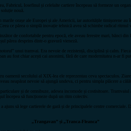
tea, Fabricul, Iosefinul și celelalte cartiere începeau să formeze un org
 soluție nouă.
n marile orașe ale Europei și ale Americii, iar autoritățile timișorene au
. Ceea ce părea o simplă inovație tehnică avea să schimbe radical ritmul v
inzător de confortabile pentru epocă, ele aveau ferestre mari, bănci din l
așul părea desprins dintr-o gravură vieneză.
„motorul” unui tramvai. Era nevoie de rezistență, disciplină și calm. Fiec
urban au fost chiar acești cai anonimi, fără de care modernitatea n-ar fi put
pentru oamenii secolului al XIX-lea ele reprezentau ceva spectaculos. Zia
aveau neapărat nevoie să ajungă undeva, ci pentru simpla plăcere a călăt
 particulare și de omnibuze, adesea incomode și costisitoare. Tramvaiul a
rașul începea să funcționeze după un ritm colectiv.
ul a ajuns să lege cartierele de gară și de principalele centre comerciale
„Trangavan” și „Tranca-Fleanca”