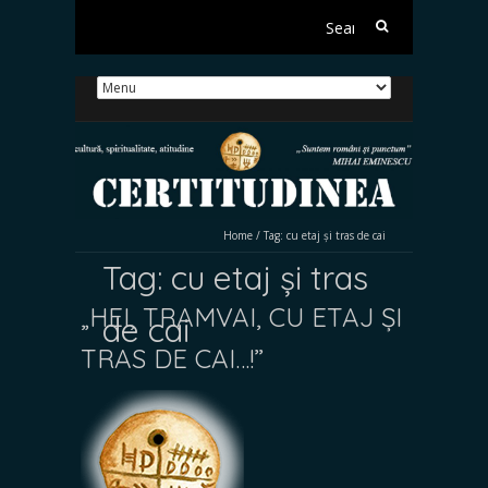
Search
for:
Home
/
Tag:
cu etaj și tras de cai
Tag:
cu etaj și tras
„HEI, TRAMVAI, CU ETAJ ȘI
de cai
TRAS DE CAI…!”