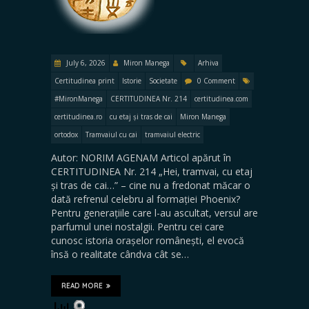
July 6, 2026
Miron Manega
Arhiva
Certitudinea print
Istorie
Societate
0 Comment
#MironManega
CERTITUDINEA Nr. 214
certitudinea.com
certitudinea.ro
cu etaj și tras de cai
Miron Manega
ortodox
Tramvaiul cu cai
tramvaiul electric
Autor: NORIM AGENAM Articol apărut în
CERTITUDINEA Nr. 214 „Hei, tramvai, cu etaj
și tras de cai…” – cine nu a fredonat măcar o
dată refrenul celebru al formației Phoenix?
Pentru generațiile care l-au ascultat, versul are
parfumul unei nostalgii. Pentru cei care
cunosc istoria orașelor românești, el evocă
însă o realitate cândva cât se…
READ MORE