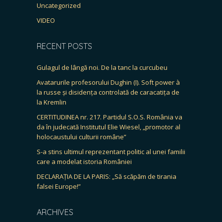
Uncategorized
VIDEO
RECENT POSTS
Gulagul de lângă noi. De la tanc la curcubeu
Avatarurile profesorului Dughin (I). Soft power à
la russe și disidența controlată de caracatița de
la Kremlin
CERTITUDINEA nr. 217. Partidul S.O.S. România va
da în judecată Institutul Elie Wiesel, „promotor al
holocaustului culturii române”
S-a stins ultimul reprezentant politic al unei familii
care a modelat istoria României
DECLARAȚIA DE LA PARIS: „Să scăpăm de tirania
falsei Europe!”
ARCHIVES