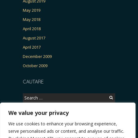
August 2019
May 2019
May 2018
April 2018
August 2017
April 2017
December 2009
October 2009
CAUTARE
Search
for:
We value your privacy
We use cookies to enhance your browsing experience,
Copyright © 2026, CERTITUDINEA.
serve personalised ads or content, and analyse our traffic.
UR, Patria, parlamentarele și presa
* VIDEO. Viata lui Eminescu (Necenzurat). Episod