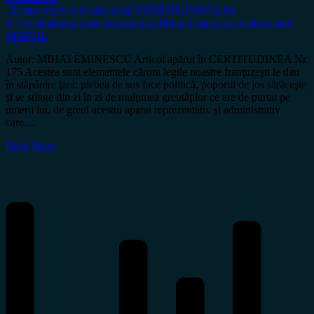
„Icoane vechi și icoane nouă”
CERTITUDINEA Nr.
175
certitudinea.com
certitudinea.ro
Mihai Eminescu
ortodox
Ziarul
TIMPUL
Autor: MIHAI EMINESCU Articol apărut în CERTITUDINEA Nr.
175 Acestea sunt elementele cărora legile noastre franţuzeşti le dau
în stăpânire ţara: plebea de sus face politică, poporul de jos sărăceşte
şi se stinge din zi în zi de mulţimea greutăţilor ce are de purtat pe
umerii lui, de greul acestui aparat reprezentativ şi administrativ
care…
Read More