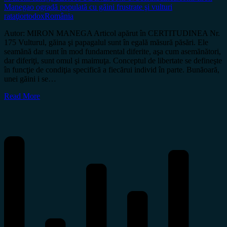
Manega
o ogradă populată cu găini frustrate şi vulturi
rataţi
ortodox
România
Autor: MIRON MANEGA Articol apărut în CERTITUDINEA Nr.
175 Vulturul, găina şi papagalul sunt în egală măsură păsări. Ele
seamănă dar sunt în mod fundamental diferite, aşa cum asemănători,
dar diferiţi, sunt omul şi maimuţa. Conceptul de libertate se defineşte
în funcţie de condiţia specifică a fiecărui individ în parte. Bunăoară,
unei găini i se…
Read More