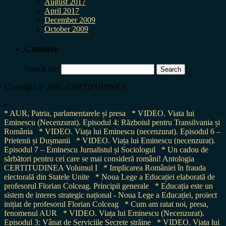
August 2017
April 2017
December 2009
October 2009
Cautare
Search for:
Copyright © 2026, CERTITUDINEA.
* AUR, Patria, parlamentarele și presa
* VIDEO. Viata lui
Eminescu (Necenzurat). Episodul 4: Războiul pentru Transilvania și
România
* VIDEO. Viața lui Eminescu (necenzurat). Episodul 6 –
Prietenii și Dușmanii
* VIDEO. Viața lui Eminescu (necenzurat).
Episodul 7 – Eminescu Jurnalistul și Sociologul
* Un cadou de
sărbători pentru cei care se mai consideră români! Antologia
CERTITUDINEA Volumul I
* Implicarea României în frauda
electorală din Statele Unite
* Noua Lege a Educației elaborată de
profesorul Florian Colceag. Principii generale
* Educația este un
sistem de interes strategic național - Noua Lege a Educației, proiect
inițiat de profesorul Florian Colceag
* Cum am ratat noi, presa,
fenomenul AUR
* VIDEO. Viața lui Eminescu (Necenzurat).
Episodul 3: Vânat de Serviciile Secrete străine
* VIDEO. Viața lui