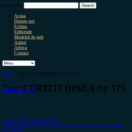
Search for:
Acasa
Despre noi
Echipa
Editoriale
Modelul de țară
Autori
Arhiva
Contact
Home
/
Tag:
CERTITUDINEA Nr. 175
Tag:
CERTITUDINEA Nr. 175
Alungați-i!
April 29, 2026
Miron Manega
Antet
Arhiva
Certitudinea print
Editoriale
Societate
Tema de gândire
0 Comment