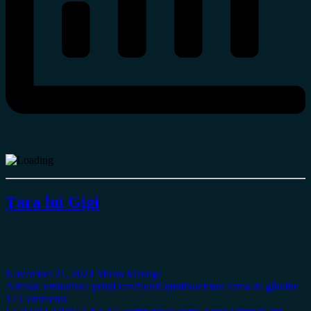
Țara lui Gigi
November 21, 2024
Miron Manega
Arhiva
Certitudinea print
Dezvăluiri
Opinii
Societate
Tema de gândire
12 Comments