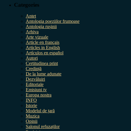
Categories
Antet
Antologia poeziilor frumoase
Antologia rușinii
Arhiva
Arte vizuale
Article en français
Articles in English
Artículos en español
Autori
Certitudinea print
Credință
De la lume adunate
Dezvăluiri
Editoriale
Emisiuni tv
Europa nostra
INFO
Istorie
Modelul de țară
Muzica
Opinii
Salonul refuzaților