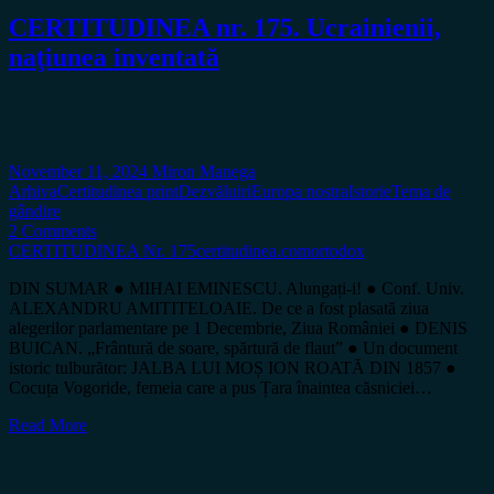
CERTITUDINEA nr. 175. Ucrainienii,
naţiunea inventată
November 11, 2024
Miron Manega
Arhiva
Certitudinea print
Dezvăluiri
Europa nostra
Istorie
Tema de
gândire
2 Comments
CERTITUDINEA Nr. 175
certitudinea.com
ortodox
DIN SUMAR ● MIHAI EMINESCU. Alungați-i! ● Conf. Univ.
ALEXANDRU AMITITELOAIE. De ce a fost plasată ziua
alegerilor parlamentare pe 1 Decembrie, Ziua României ● DENIS
BUICAN. „Frântură de soare, spărtură de flaut” ● Un document
istoric tulburător: JALBA LUI MOȘ ION ROATĂ DIN 1857 ●
Cocuța Vogoride, femeia care a pus Țara înaintea căsniciei…
Read More