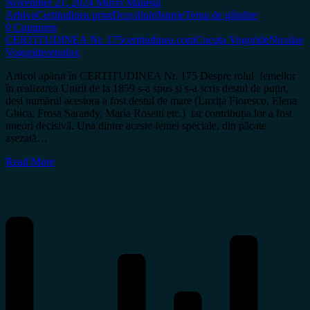
November 21, 2024
Miron Manega
Arhiva
Certitudinea print
Dezvăluiri
Istorie
Tema de gândire
0 Comment
CERTITUDINEA Nr. 175
certitudinea.com
Cocuța Vogoride
Nicolae
Vogoride
ortodox
Articol apărut în CERTITUDINEA Nr. 175 Despre rolul femeilor
în realizarea Unirii de la 1859 s-a spus și s-a scris destul de puțin,
deși numărul acestora a fost destul de mare (Luxița Florescu, Elena
Ghica, Frosa Sarandy, Maria Rosetti etc.) iar contribuția lor a fost
uneori decisivă. Una dintre aceste femei speciale, din păcate
așezată…
Read More