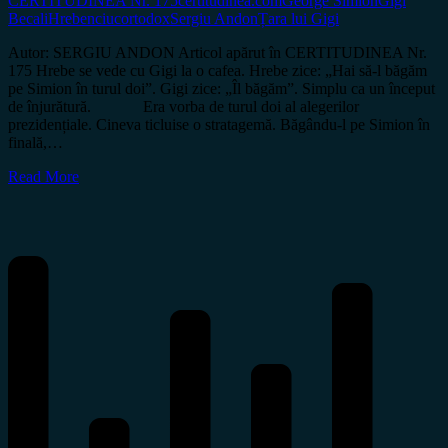
CERTITUDINEA Nr. 175
certitudinea.com
George Simion
Gigi
Becali
Hrebenciuc
ortodox
Sergiu Andon
Țara lui Gigi
Autor: SERGIU ANDON Articol apărut în CERTITUDINEA Nr.
175 Hrebe se vede cu Gigi la o cafea. Hrebe zice: „Hai să-l băgăm
pe Simion în turul doi”. Gigi zice: „Îl băgăm”. Simplu ca un început
de înjurătură. Era vorba de turul doi al alegerilor
prezidențiale. Cineva ticluise o stratagemă. Băgându-l pe Simion în
finală,…
Read More