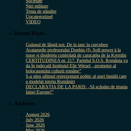
Societate
Știri militare
Tema de gândire
Uncategorized
VIDEO
Recent Posts
Gulagul de lângă noi. De la tanc la curcubeu
Avatarurile profesorului Dughin (I). Soft power à la
russe și disidența controlată de caracatița de la Kremlin
CERTITUDINEA nr. 217. Partidul S.O.S. România va
da în judecată Institutul Elie Wiesel, „promotor al
holocaustului culturii române”
S-a stins ultimul reprezentant politic al unei familii care
a modelat istoria României
DECLARAȚIA DE LA PARIS: „Să scăpăm de tirania
falsei Europe!”
Archives
August 2026
July 2026
June 2026
May 2026