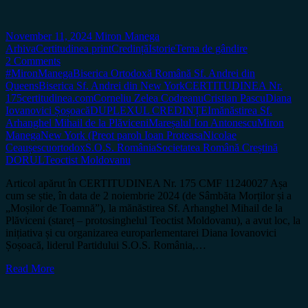
November 11, 2024
Miron Manega
Arhiva
Certitudinea print
Credință
Istorie
Tema de gândire
2 Comments
#MironManega
Biserica Ortodoxă Română Sf. Andrei din
Queens
Biserica Sf. Andrei din New York
CERTITUDINEA Nr.
175
certitudinea.com
Corneliu Zelea Codreanu
Cristian Pascu
Diana
Iovanovici Șoșoacă
DUPLEXUL CREDINȚEI
mănăstirea Sf.
Arhanghel Mihail de la Plăviceni
Mareșalul Ion Antonescu
Miron
Manega
New York (Preot paroh Ioan Proteasa
Nicolae
Ceaușescu
ortodox
S.O.S. România
Societatea Română Creștină
DORUL
Teoctist Moldovanu
Articol apărut în CERTITUDINEA Nr. 175 CMF 11240027 Așa
cum se știe, în data de 2 noiembrie 2024 (de Sâmbăta Morților și a
„Moșilor de Toamnă”), la mănăstirea Sf. Arhanghel Mihail de la
Plăviceni (stareț – protosinghelul Teoctist Moldovanu), a avut loc, la
inițiativa și cu organizarea europarlementarei Diana Iovanovici
Șoșoacă, liderul Partidului S.O.S. România,…
Read More