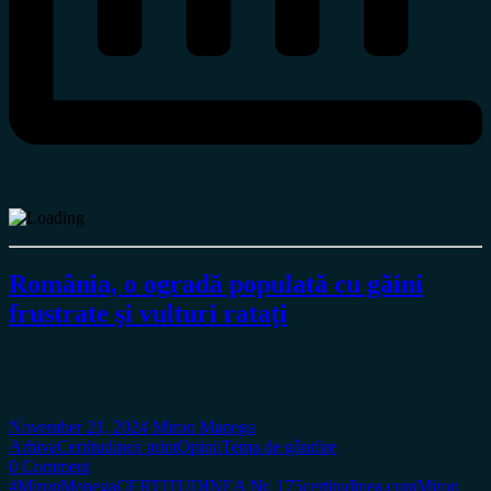
România, o ogradă populată cu găini
frustrate şi vulturi rataţi
November 21, 2024
Miron Manega
Arhiva
Certitudinea print
Opinii
Tema de gândire
0 Comment
#MironManega
CERTITUDINEA Nr. 175
certitudinea.com
Miron