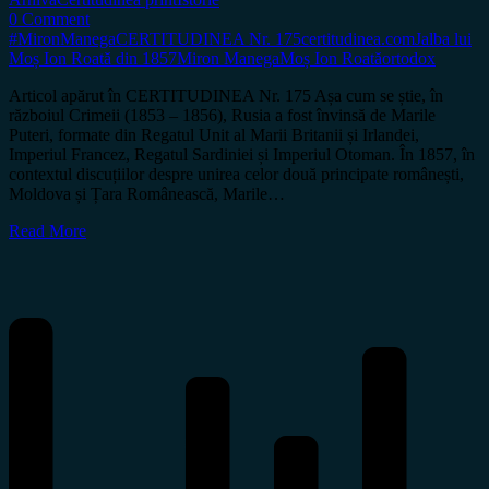
0 Comment
#MironManega
CERTITUDINEA Nr. 175
certitudinea.com
Jalba lui
Moș Ion Roată din 1857
Miron Manega
Moș Ion Roată
ortodox
Articol apărut în CERTITUDINEA Nr. 175 Așa cum se știe, în
războiul Crimeii (1853 – 1856), Rusia a fost învinsă de Marile
Puteri, formate din Regatul Unit al Marii Britanii și Irlandei,
Imperiul Francez, Regatul Sardiniei și Imperiul Otoman. În 1857, în
contextul discuțiilor despre unirea celor două principate românești,
Moldova și Țara Românească, Marile…
Read More