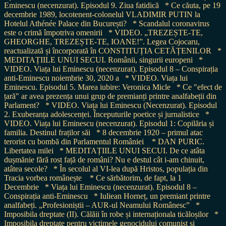
Eminescu (necenzurat). Episodul 9. Ziua fatidică
* Ce căuta, pe 19
decembrie 1989, locotenent-colonelul VLADIMIR PUTIN la
Hotelul Athénée Palace din București?
* Scandalul coronavirus
este o crimă împotriva omenirii
* VIDEO. „TREZEȘTE-TE,
GHEORGHE, TREZEȘTE-TE, IOANE!”. Legea Cojocaru,
reactualizată și încorporată în CONSTITUȚIA CETĂȚENILOR
*
MEDITAȚIILE UNUI SECUI. Românii, singurii europeni
*
VIDEO. Viața lui Eminescu (necenzurat). Episodul 8 – Conspirația
anti-Eminescu noiembrie 30, 2020 a
* VIDEO. Viața lui
Eminescu. Episodul 5. Marea iubire: Veronica Micle
* Ce "efect de
țară" ar avea prezența unui grup de premianți printre analfabeții din
Parlament?
* VIDEO. Viața lui Eminescu (Necenzurat). Episodul
2. Exuberanța adolescenței. Începuturile poetice și jurnalistice
*
VIDEO. Viața lui Eminescu (necenzurat). Episodul 1: Copilăria și
familia. Destinul fraților săi
* 8 decembrie 1920 – primul atac
terorist cu bombă din Parlamentul României
* DAN PURIC.
Libertatea milei
* MEDITAȚIILE UNUI SECUI. De ce atâta
dușmănie fără rost față de români? Nu e destul cât i-am chinuit,
atâtea secole?
* În secolul al VI-lea după Hristos, populația din
Tracia vorbea românește
* Ce sărbătorim, de fapt, la 1
Decembrie
* Viața lui Eminescu (necenzurat). Episodul 8 –
Conspirația anti-Eminescu
* Iuliean Horneț, un premiant printre
analfabeți. „Profesioniștii – AUR-ul Neamului Românesc”
*
Imposibila dreptate (II). Călăii în robe și internaționala ticăloșilor
*
Imposibila dreptate pentru victimele genocidului comunist și