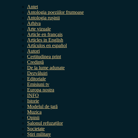
Antet
Antologia poeziilor frumoase
Antologia rușinii
Arhiva
Arte vizuale
Article en français
Articles in English
Artículos en español
Autori
Certitudinea print
Credință
De la lume adunate
Dezvăluiri
Editoriale
Emisiuni tv
Europa nostra
INFO
Istorie
Modelul de țară
Muzica
Opinii
Salonul refuzaților
Societate
Știri militare