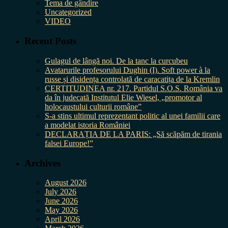
Tema de gândire
Uncategorized
VIDEO
Recent Posts
Gulagul de lângă noi. De la tanc la curcubeu
Avatarurile profesorului Dughin (I). Soft power à la
russe și disidența controlată de caracatița de la Kremlin
CERTITUDINEA nr. 217. Partidul S.O.S. România va
da în judecată Institutul Elie Wiesel, „promotor al
holocaustului culturii române”
S-a stins ultimul reprezentant politic al unei familii care
a modelat istoria României
DECLARAȚIA DE LA PARIS: „Să scăpăm de tirania
falsei Europe!”
Archives
August 2026
July 2026
June 2026
May 2026
April 2026