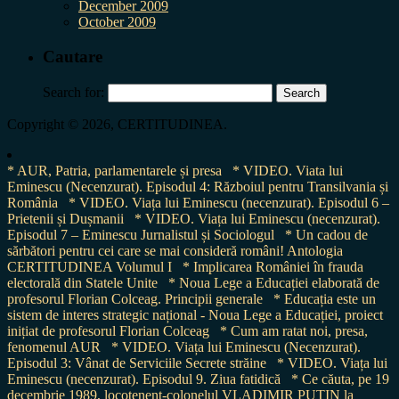
December 2009
October 2009
Cautare
Search for:
Copyright © 2026, CERTITUDINEA.
* AUR, Patria, parlamentarele și presa
* VIDEO. Viata lui
Eminescu (Necenzurat). Episodul 4: Războiul pentru Transilvania și
România
* VIDEO. Viața lui Eminescu (necenzurat). Episodul 6 –
Prietenii și Dușmanii
* VIDEO. Viața lui Eminescu (necenzurat).
Episodul 7 – Eminescu Jurnalistul și Sociologul
* Un cadou de
sărbători pentru cei care se mai consideră români! Antologia
CERTITUDINEA Volumul I
* Implicarea României în frauda
electorală din Statele Unite
* Noua Lege a Educației elaborată de
profesorul Florian Colceag. Principii generale
* Educația este un
sistem de interes strategic național - Noua Lege a Educației, proiect
inițiat de profesorul Florian Colceag
* Cum am ratat noi, presa,
fenomenul AUR
* VIDEO. Viața lui Eminescu (Necenzurat).
Episodul 3: Vânat de Serviciile Secrete străine
* VIDEO. Viața lui
Eminescu (necenzurat). Episodul 9. Ziua fatidică
* Ce căuta, pe 19
decembrie 1989, locotenent-colonelul VLADIMIR PUTIN la