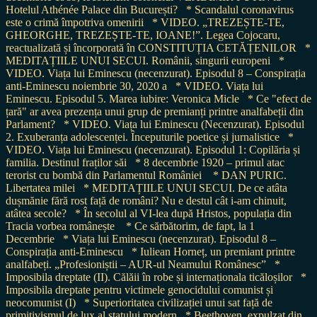
Hotelul Athénée Palace din București?
* Scandalul coronavirus
este o crimă împotriva omenirii
* VIDEO. „TREZEȘTE-TE,
GHEORGHE, TREZEȘTE-TE, IOANE!”. Legea Cojocaru,
reactualizată și încorporată în CONSTITUȚIA CETĂȚENILOR
*
MEDITAȚIILE UNUI SECUI. Românii, singurii europeni
*
VIDEO. Viața lui Eminescu (necenzurat). Episodul 8 – Conspirația
anti-Eminescu noiembrie 30, 2020 a
* VIDEO. Viața lui
Eminescu. Episodul 5. Marea iubire: Veronica Micle
* Ce "efect de
țară" ar avea prezența unui grup de premianți printre analfabeții din
Parlament?
* VIDEO. Viața lui Eminescu (Necenzurat). Episodul
2. Exuberanța adolescenței. Începuturile poetice și jurnalistice
*
VIDEO. Viața lui Eminescu (necenzurat). Episodul 1: Copilăria și
familia. Destinul fraților săi
* 8 decembrie 1920 – primul atac
terorist cu bombă din Parlamentul României
* DAN PURIC.
Libertatea milei
* MEDITAȚIILE UNUI SECUI. De ce atâta
dușmănie fără rost față de români? Nu e destul cât i-am chinuit,
atâtea secole?
* În secolul al VI-lea după Hristos, populația din
Tracia vorbea românește
* Ce sărbătorim, de fapt, la 1
Decembrie
* Viața lui Eminescu (necenzurat). Episodul 8 –
Conspirația anti-Eminescu
* Iuliean Horneț, un premiant printre
analfabeți. „Profesioniștii – AUR-ul Neamului Românesc”
*
Imposibila dreptate (II). Călăii în robe și internaționala ticăloșilor
*
Imposibila dreptate pentru victimele genocidului comunist și
neocomunist (I)
* Superioritatea civilizației unui sat față de
primitivismul de lux al statului modern
* Beethoven, expulzat din