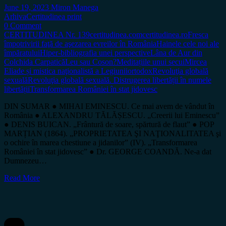
June 19, 2023
Miron Manega
Arhiva
Certitudinea print
0 Comment
CERTITUDINEA Nr. 139
certitudinea.com
certitudinea.ro
Fresca
împotrivirii faţă de aşezarea evreilor în România
Hainele cele noi ale
împăratului
Hiper-bibliografia unei perspective
Lâna de Aur din
Colchida Carpatică
Leu sau Coson?
Meditațiile unui secui
Mircea
Eliade și mistica naţionalistă a Legiunii
ortodox
Revoluţia globală
sexuală
Revoluţia globală sexuală. Distrugerea libertății în numele
libertății
Transformarea României în stat jidovesc
DIN SUMAR ● MIHAI EMINESCU. Ce mai avem de vândut în
România ● ALEXANDRU TĂLĂȘESCU. „Creerii lui Eminescu”
● DENIS BUICAN. „Frântură de soare, spărtură de flaut” ● POP
MARȚIAN (1864). „PROPRIETATEA ŞI NAŢIONALITATEA şi
o ochire în marea chestiune a jidanilor” (IV). „Transformarea
României în stat jidovesc” ● Dr. GEORGE COANDĂ. Ne-a dat
Dumnezeu…
Read More