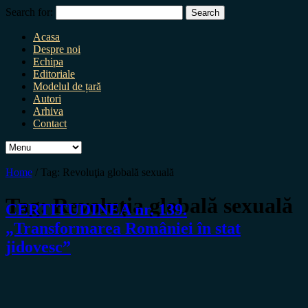
Search for:
Acasa
Despre noi
Echipa
Editoriale
Modelul de țară
Autori
Arhiva
Contact
Home
/
Tag:
Revoluţia globală sexuală
Tag:
Revoluţia globală sexuală
CERTITUDINEA nr. 139.
„Transformarea României în stat
jidovesc”