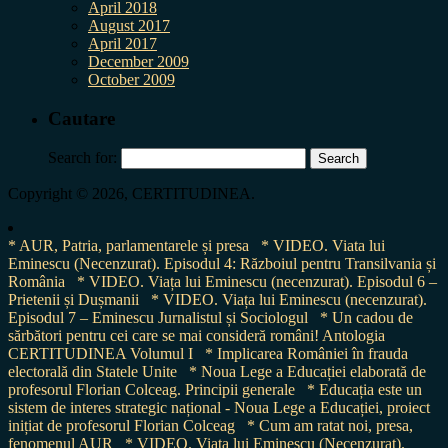
April 2018
August 2017
April 2017
December 2009
October 2009
Cautare
Search for:
Copyright © 2026, CERTITUDINEA.
* AUR, Patria, parlamentarele și presa
* VIDEO. Viata lui
Eminescu (Necenzurat). Episodul 4: Războiul pentru Transilvania și
România
* VIDEO. Viața lui Eminescu (necenzurat). Episodul 6 –
Prietenii și Dușmanii
* VIDEO. Viața lui Eminescu (necenzurat).
Episodul 7 – Eminescu Jurnalistul și Sociologul
* Un cadou de
sărbători pentru cei care se mai consideră români! Antologia
CERTITUDINEA Volumul I
* Implicarea României în frauda
electorală din Statele Unite
* Noua Lege a Educației elaborată de
profesorul Florian Colceag. Principii generale
* Educația este un
sistem de interes strategic național - Noua Lege a Educației, proiect
inițiat de profesorul Florian Colceag
* Cum am ratat noi, presa,
fenomenul AUR
* VIDEO. Viața lui Eminescu (Necenzurat).