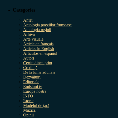
Categories
Antet
Antologia poeziilor frumoase
Antologia rușinii
Arhiva
Arte vizuale
Article en français
Articles in English
Artículos en español
Autori
Certitudinea print
Credință
De la lume adunate
Dezvăluiri
Editoriale
Emisiuni tv
Europa nostra
INFO
Istorie
Modelul de țară
Muzica
Opinii