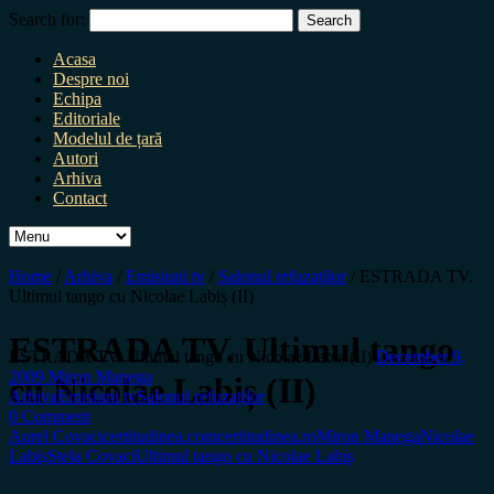
Search for:
Acasa
Despre noi
Echipa
Editoriale
Modelul de țară
Autori
Arhiva
Contact
Home
/
Arhiva
/
Emisiuni tv
/
Salonul refuzaților
/
ESTRADA TV.
Ultimul tango cu Nicolae Labiș (II)
ESTRADA TV. Ultimul tango
ESTRADA TV. Ultimul tango cu Nicolae Labiș (II)
December 9,
2009
Miron Manega
cu Nicolae Labiș (II)
Arhiva
Emisiuni tv
Salonul refuzaților
0 Comment
Aurel Covaci
certitudinea.com
certitudinea.ro
Miron Manega
Nicolae
Labiș
Stela Covaci
Ultimul tango cu Nicolae Labiș