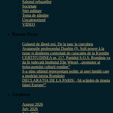
Salonul refuzaților
Societate
Știri militare
Tema de gândire
Uncategorized
VIDEO
Recent Posts
Gulagul de lângă noi. De la tanc la curcubeu
Avatarurile profesorului Dughin (I). Soft power à la
russe și disidența controlată de caracatița de la Kremlin
CERTITUDINEA nr. 217. Partidul S.O.S. România va
da în judecată Institutul Elie Wiesel, „promotor al
holocaustului culturii române”
S-a stins ultimul reprezentant politic al unei familii care
a modelat istoria României
DECLARAȚIA DE LA PARIS: „Să scăpăm de tirania
falsei Europe!”
Archives
August 2026
July 2026