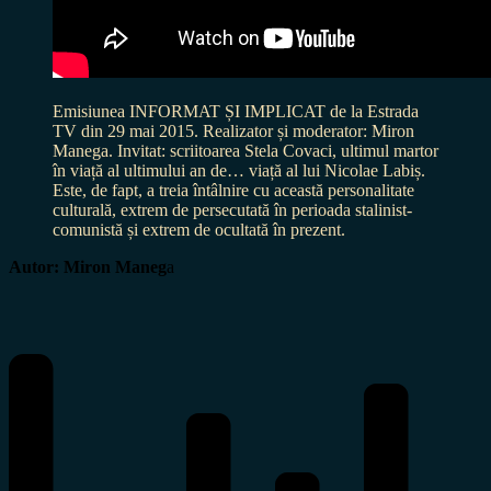
Emisiunea INFORMAT ȘI IMPLICAT de la Estrada
TV din 29 mai 2015. Realizator și moderator: Miron
Manega. Invitat: scriitoarea Stela Covaci, ultimul martor
în viață al ultimului an de… viață al lui Nicolae Labiș.
Este, de fapt, a treia întâlnire cu această personalitate
culturală, extrem de persecutată în perioada stalinist-
comunistă și extrem de ocultată în prezent.
Autor: Miron Maneg
a