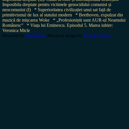
Imposibila dreptate pentru victimele genocidului comunist și
neocomunist (I)
* Superioritatea civilizației unui sat față de
primitivismul de lux al statului modern
* Beethoven, expulzat din
muzică de mișcarea Woke
* „Profesioniștii sunt AUR-ul Neamului
Românesc”
* Viața lui Eminescu. Episodul 5. Marea iubire:
Veronica Micle
Powered by
WordPress
. Blackoot design by
Iceable Themes
.