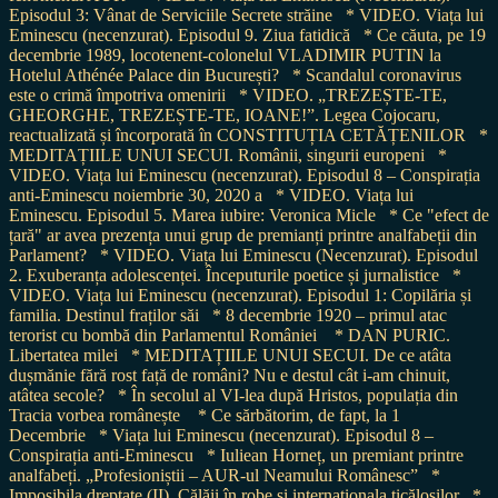
Episodul 3: Vânat de Serviciile Secrete străine
* VIDEO. Viața lui
Eminescu (necenzurat). Episodul 9. Ziua fatidică
* Ce căuta, pe 19
decembrie 1989, locotenent-colonelul VLADIMIR PUTIN la
Hotelul Athénée Palace din București?
* Scandalul coronavirus
este o crimă împotriva omenirii
* VIDEO. „TREZEȘTE-TE,
GHEORGHE, TREZEȘTE-TE, IOANE!”. Legea Cojocaru,
reactualizată și încorporată în CONSTITUȚIA CETĂȚENILOR
*
MEDITAȚIILE UNUI SECUI. Românii, singurii europeni
*
VIDEO. Viața lui Eminescu (necenzurat). Episodul 8 – Conspirația
anti-Eminescu noiembrie 30, 2020 a
* VIDEO. Viața lui
Eminescu. Episodul 5. Marea iubire: Veronica Micle
* Ce "efect de
țară" ar avea prezența unui grup de premianți printre analfabeții din
Parlament?
* VIDEO. Viața lui Eminescu (Necenzurat). Episodul
2. Exuberanța adolescenței. Începuturile poetice și jurnalistice
*
VIDEO. Viața lui Eminescu (necenzurat). Episodul 1: Copilăria și
familia. Destinul fraților săi
* 8 decembrie 1920 – primul atac
terorist cu bombă din Parlamentul României
* DAN PURIC.
Libertatea milei
* MEDITAȚIILE UNUI SECUI. De ce atâta
dușmănie fără rost față de români? Nu e destul cât i-am chinuit,
atâtea secole?
* În secolul al VI-lea după Hristos, populația din
Tracia vorbea românește
* Ce sărbătorim, de fapt, la 1
Decembrie
* Viața lui Eminescu (necenzurat). Episodul 8 –
Conspirația anti-Eminescu
* Iuliean Horneț, un premiant printre
analfabeți. „Profesioniștii – AUR-ul Neamului Românesc”
*
Imposibila dreptate (II). Călăii în robe și internaționala ticăloșilor
*