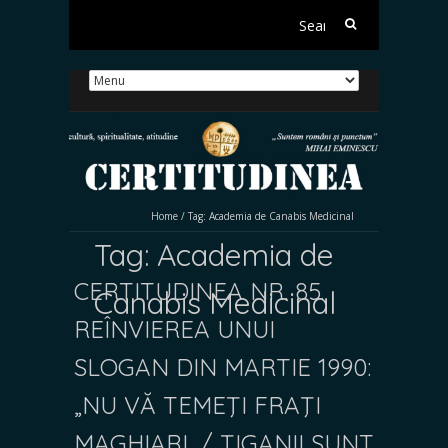
Search
for:
Home
/
Tag:
Academia de Canabis Medicinal
Tag:
Academia de
CERTITUDINEA NR. 85.
Canabis Medicinal
REÎNVIEREA UNUI
SLOGAN DIN MARTIE 1990:
„NU VĂ TEMEŢI FRAŢI
MAGHIARI, / ȚIGANII SUNT