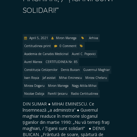
SOLIDARI!”
April 5, 2021
Miron Manega
Arhiva
Certitudinea print
0 Comment
Academia de Canabis Medicinal
Aurel C. Popovici
Aurel Manea
CERTITUDINEA Nr. 85
Constituția Cetățenilor
Denis Buican
Guvernul Maghiar
Ioan Roșca
Jaf asistat
Mihai Eminescu
Mircea Chelaru
Mircea Dogaru
Miron Manega
Nagy Attila-Mihai
Nicolae Dabija
Pamfil Șeicaru
Radio Certitudinea
DIN SUMAR ● MIHAI EMINESCU. Ce
însemnează „a administra” ● Guvernul
maghiar readuce în memorie sloganul
țiganilor din martie 1990: „Nu vă temeţi fraţi
maghiari, / Țiganii sunt solidari!” ● DENIS
BUICAN. „Frântură de soare, spărtură de