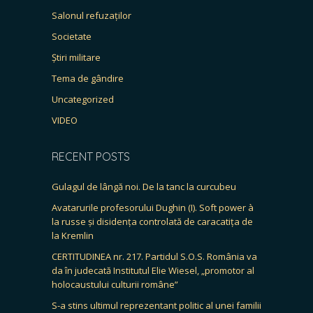
Salonul refuzaților
Societate
Știri militare
Tema de gândire
Uncategorized
VIDEO
RECENT POSTS
Gulagul de lângă noi. De la tanc la curcubeu
Avatarurile profesorului Dughin (I). Soft power à
la russe și disidența controlată de caracatița de
la Kremlin
CERTITUDINEA nr. 217. Partidul S.O.S. România va
da în judecată Institutul Elie Wiesel, „promotor al
holocaustului culturii române”
S-a stins ultimul reprezentant politic al unei familii