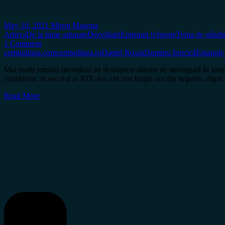
May 10, 2021
Miron Manega
Arhiva
De la lume adunate
Dezvăluiri
Emisiuni tv
Istorie
Tema de gândi
1 Comment
certitudinea.com
certitudinea.ro
Daniel Roxin
Dumitru Ioncică
Emanoiș
Mai mulți români (aromâni) au desfășurat afaceri de anvergură în interi
considerat, în secolul al XIX-lea, cel mai bogat om din imperiu, după 
Read More