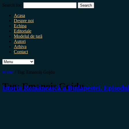
Search for:
Acasa
Despre noi
Echipa
Editoriale
Modelul de țară
Autori
Arhiva
Contact
Home
/
Tag:
Emanoiș Gojdu
Tag:
Emanoiș Gojdu
Istoria Românească a Budapestei. Episodul