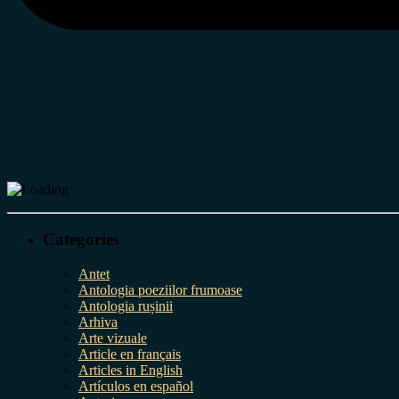
Categories
Antet
Antologia poeziilor frumoase
Antologia rușinii
Arhiva
Arte vizuale
Article en français
Articles in English
Artículos en español