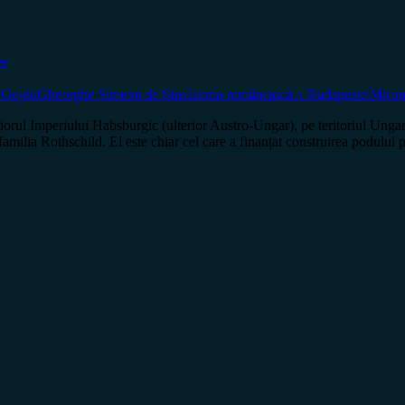
re
 Gojdu
Gheorghe Simeon de Sina
Istoria românească a Budapestei
Miro
orul Imperiului Habsburgic (ulterior Austro-Ungar), pe teritoriul Ungarie
familia Rothschild. El este chiar cel care a finanțat construirea podulu