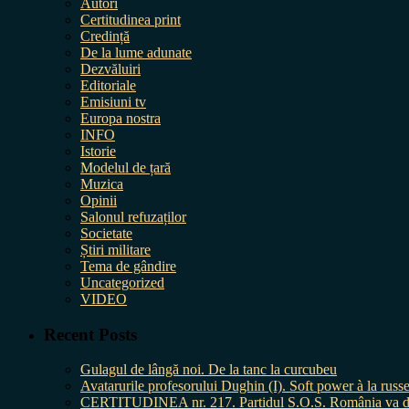
Autori
Certitudinea print
Credință
De la lume adunate
Dezvăluiri
Editoriale
Emisiuni tv
Europa nostra
INFO
Istorie
Modelul de țară
Muzica
Opinii
Salonul refuzaților
Societate
Știri militare
Tema de gândire
Uncategorized
VIDEO
Recent Posts
Gulagul de lângă noi. De la tanc la curcubeu
Avatarurile profesorului Dughin (I). Soft power à la russe
CERTITUDINEA nr. 217. Partidul S.O.S. România va da în 