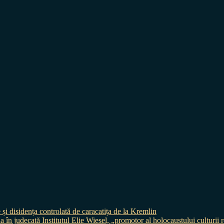
 și disidența controlată de caracatița de la Kremlin
judecată Institutul Elie Wiesel, „promotor al holocaustului culturii