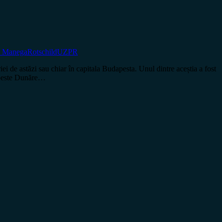
n Manega
Rotschild
UZPR
i de astăzi sau chiar în capitala Budapesta. Unul dintre aceștia a fost
i peste Dunăre…