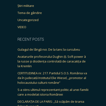
Știri militare
Tema de gândire
Uncategorized
VIDEO
RECENT POSTS
Gulagul de lângă noi. De la tanc la curcubeu
Avatarurile profesorului Dughin (I). Soft power à
la russe și disidența controlată de caracatița de
la Kremlin
CERTITUDINEA nr. 217. Partidul S.O.S. România va
da în judecată Institutul Elie Wiesel, „promotor al
holocaustului culturii române”
S-a stins ultimul reprezentant politic al unei familii
care a modelat istoria României
DECLARAȚIA DE LA PARIS: „Să scăpăm de tirania