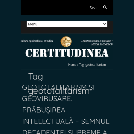
Search
for:
Home
/
Tag:
geototalitarism
Tag:
GEOTOTALITARISM ȘI
geototalitarism
GEOVIRUSARE.
PRĂBUȘIREA
INTELECTUALĂ – SEMNUL
DECADENȚEI SUPREME A