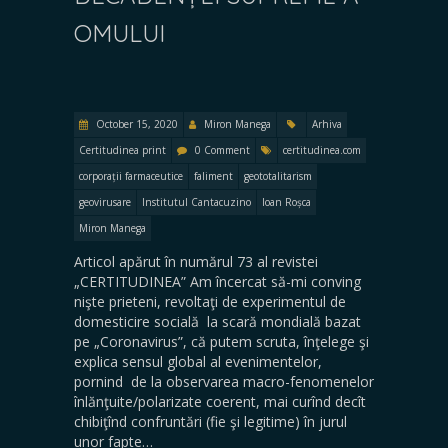
OMULUI
October 15, 2020
Miron Manega
Arhiva
Certitudinea print
0 Comment
certitudinea.com
corporații farmaceutice
faliment
geototalitarism
geovirusare
Institutul Cantacuzino
Ioan Roșca
Miron Manega
Articol apărut în numărul 73 al revistei
„CERTITUDINEA” Am încercat să-mi conving
nişte prieteni, revoltaţi de experimentul de
domesticire socială la scară mondială bazat
pe „Coronavirus”, că putem scruta, înţelege şi
explica sensul global al evenimentelor,
pornind de la observarea macro-fenomenelor
înlănţuite/polarizate coerent, mai curînd decît
chibiţînd confruntări (fie şi legitime) în jurul
unor fapte…