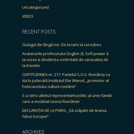
Uncategorized
VIDEO
RECENT POSTS
Gulagul de lângă noi. De la tanc la curcubeu
Avatarurile profesorului Dughin (I). Soft power à
la russe și disidența controlată de caracatița de
la Kremlin
CERTITUDINEA nr. 217. Partidul S.O.S. România va
da în judecată Institutul Elie Wiesel, „promotor al
holocaustului culturii române”
S-a stins ultimul reprezentant politic al unei familii
care a modelat istoria României
DECLARAȚIA DE LA PARIS: „Să scăpăm de tirania
falsei Europe!”
ARCHIVES