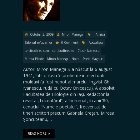
October 3, 2009
Miron Manega
Arhiva
Salonul refuzaților
0 Comment
Apocalipsa
certitudinea.com
certitudinea.ro
Cezar Ivănescu
Mircea Eliade
Miron Manega
Noica
Poeta Magnus
Autor: Miron Manega S-a născut la 6 august
1941, într-o ilustră familie de intelectuali
moldavi (a fost nepot al marelui lingvist Gh.
Ivanescu, rudă cu Octav Onicescu). A absolvit
Facultatea de Filologie din Iaşi. Redactor la
revista „Luceafărul”, a îndrumat, în anii ’80,
cenaclul “Numele poetului”, frecventat de
tineri scriitori precum Gabriela Creţan, Mircea
Şoncuteanu,…
READ MORE