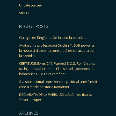
Uncategorized
VIDEO
RECENT POSTS
Gulagul de lângă noi. De la tanc la curcubeu
Avatarurile profesorului Dughin (I). Soft power à
la russe și disidența controlată de caracatița de
la Kremlin
CERTITUDINEA nr. 217. Partidul S.O.S. România va
da în judecată Institutul Elie Wiesel, „promotor al
holocaustului culturii române”
S-a stins ultimul reprezentant politic al unei familii
care a modelat istoria României
DECLARAȚIA DE LA PARIS: „Să scăpăm de tirania
falsei Europe!”
ARCHIVES