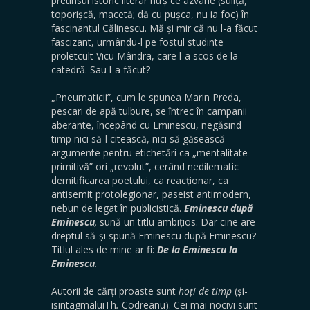
pretinsul istoric literar nu’ș ce azvârle (suliță,
toporișcă, macetă; dă cu pușca, nu ia foc) în
fascinantul Călinescu. Mă și mir că nu l-a făcut
fascizant, urmându-l pe fostul studinte
proletcult Vicu Mândra, care l-a scos de la
catedră. Sau l-a făcut?
„Pneumaticii”, cum le spunea Marin Preda,
pescari de apă tulbure, se întrec în campanii
aberante, începând cu Eminescu, negăsind
timp nici să-l citească, nici să găsească
argumente pentru etichetări ca „mentalitate
primitivă” ori „revolut”, cerând nedilematic
demitificarea poetului, ca reacționar, ca
antisemit protolegionar, paseist antimodern,
nebun de legat în publicistică.
Eminescu după
Eminescu
,
sună un titlu ambițios. Dar cine are
dreptul să-și spună Eminescu după Eminescu?
Titlul ales de mine ar fi:
De la Eminescu la
Eminescu
.
Autorii de cărți proaste sunt
hoți de timp
(și-
isintagmaluiTh
.
Codreanu). Cei mai nocivi sunt