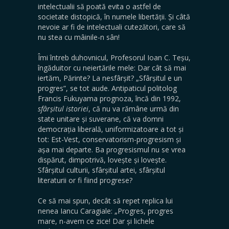
intelectualii să poată evita o astfel de
societate distopică, în numele libertății. Și câtă
nevoie ar fi de intelectuali cutezători, care să
nu stea cu mâinile-n sân!
Îmi întreb duhovnicul, Profesorul Ioan C. Teșu,
îngăduitor cu neiertările mele: Dar cât să mai
iertăm, Părinte? La nesfârșit? „Sfârșitul e un
progres”, se tot aude. Antipaticul politolog
Francis Fukuyama prognoza, încă din 1992,
sfârșitul
istoriei
, că nu va rămâne urmă din
state unitare și suverane, că va domni
democrația liberală, uniformizatoare a tot și
tot: Est-Vest, conservatorism-progresism și
așa mai departe. Ba progresismul nu se vrea
dispărut, dimpotrivă, lovește și lovește.
Sfârșitul culturii, sfârșitul artei, sfârșitul
literaturii or fi fiind progrese?
Ce să mai spun, decât să repet replica lui
nenea Iancu Caragiale: „Progres, progres
mare, n-avem ce zice! Dar și lichele