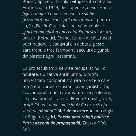
Poulet, Spitzer… În stilu-i vituperant contra lui
Eminescu, în 1949, descoperise
„nenorocul ca
figura majoră a poeziei noastre să fie
prizonieră unei concepții reacționare”
, pentru
ca, în „Flacăra” aceluiași an, să devoaleze
„partea malefică a operei lui Eminescu”
. Acum,
pentru dilematici, Eminescu nu-i decât „fostul
poet național”, cadavrul din debara, peste
care trebuie tras fermoarul sacului de gunoi,
din plastic negru, pesemne.
Că proletcultismul se vrea recuperat nu-i o
noutate. Cu câțiva ani în urmă, o profă
universitară comparatistă gira o carte a cărei
temă era „proletcultismul avangardist”. Da,
în avangardă, dar în avangarda urii proletare,
se plasa poetul stalinist Eugen Frunză:
„Urâți,
urâți! Că nu-i nimic mai sfânt/ Ca ura, straja
vieții pe pământ!”
(
Act de acuzare
,
în antologia
lui Eugen Negrici,
Poezia
unei
religii
politice
.
Patru
decenii
de
propagandă
, Editura PRO,
f.a.).