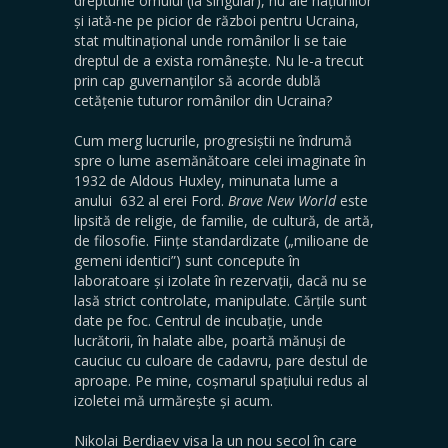
drepturile omului (la singular), nu ale națiunilor
și iată-ne pe picior de război pentru Ucraina,
stat multinațional unde românilor li se taie
dreptul de a exista românește. Nu le-a trecut
prin cap guvernanților să acorde dublă
cetățenie tuturor românilor din Ucraina?
Cum merg lucrurile, progresiștii ne îndrumă
spre o lume asemănătoare celei imaginate în
1932 de Aldous Huxley, minunata lume a
anului 632 al erei Ford.
Brave
New
World
este
lipsită de religie, de familie, de cultură, de artă,
de filosofie. Ființe standardizate („milioane de
gemeni identici”) sunt concepute în
laboratoare și izolate în rezervații, dacă nu se
lasă strict controlate, manipulate. Cărțile sunt
date pe foc. Centrul de incubație, unde
lucrătorii, în halate albe, poartă mănuși de
cauciuc cu culoare de cadavru, pare destul de
aproape. Pe mine, coșmarul spațiului redus al
izoletei mă urmărește și acum.
Nikolai Berdiaev visa la un nou secol în care