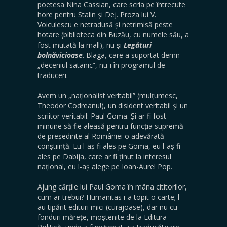
poetesa Nina Cassian, care scria pe întrecute
hore pentru Stalin și Dej. Proza lui V.
Voiculescu e netradusă și netrimisă peste
hotare (biblioteca din Buzău, cu numele său, a
fost mutată la mall), nu și
Legături
bolnăvicioase
. Blaga, care a suportat demn
„deceniul satanic”, nu-i în programul de
traduceri.
Avem un „naționalist veritabil” (mulțumesc,
Theodor Codreanu!), un disident veritabil și un
scriitor veritabil: Paul Goma. Și ar fi fost
minune să fie aleasă pentru funcția supremă
de președinte al României o adevărată
conștiință. Eu l-aș fi ales pe Goma, eu l-aș fi
ales pe Dabija, care ar fi ținut la interesul
național, eu l-aș alege pe Ioan-Aurel Pop.
Ajung cărțile lui Paul Goma în mâna cititorilor,
cum ar trebui? Humanitas i-a topit o carte; l-
au tipărit edituri mici (curajoase), dar nu cu
fonduri mărețe, moștenite de la Editura