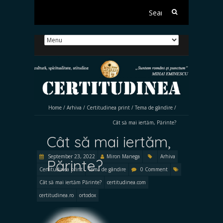
Search
for:
Home
/
Arhiva
/
Certitudinea print
/
Tema de gândire
/
Cât să mai iertăm, Părinte?
Cât să mai iertăm,
September 23, 2022
Miron Manega
Arhiva
Părinte?
Certitudinea print
Tema de gândire
0 Comment
Cât să mai iertăm Părinte?
certitudinea.com
certitudinea.ro
ortodox