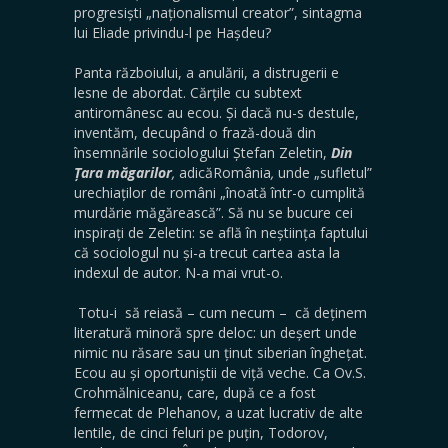
progresiști „naționalismul creator”, sintagma
lui Eliade privindu-l pe Hașdeu?
Panta războiului, a anulării, a distrugerii e
lesne de abordat. Cărțile cu subtext
antiromânesc au ecou. Și dacă nu-s destule,
inventăm, decupând o frază-două din
însemnările sociologului Ștefan Zeletin,
Din
Țara măgarilor
,
adicăRomânia
,
unde „sufletul”
urechiaților de români „înoată într-o cumplită
murdărie măgărească”. Să nu se bucure cei
inspirați de Zeletin: se află în neștiința faptului
că sociologul nu și-a trecut cartea asta la
indexul de autor. N-a mai vrut-o.
Totu-i să reiasă – cum necum – că deținem
literatură minoră spre deloc: un deșert unde
nimic nu răsare sau un ținut siberian înghețat.
Ecou au și oportuniștii de viță veche. Ca Ov.S.
Crohmălniceanu, care, după ce a fost
fermecat de Plehanov, a uzat lucrativ de alte
lentile, de cinci feluri pe puțin, Todorov,