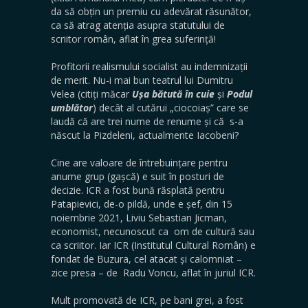
da să obțin un premiu cu adevărat răsunător,
ca să atrag atenția asupra statutului de
scriitor român, aflat în grea suferință!
Profitorii realismului socialist au indemnizații
de merit. Nu-i mai bun teatrul lui Dumitru
Velea (citiți măcar
Ușa
bătută
în
cuie
și
Podul
umblător
) decât al cutărui „ciocoiaș” care se
laudă că are trei nume de renume și că s-a
născut la Pizdeleni, actualmente Iacobeni?
Cine are valoare de întrebuințare pentru
anume grup (gașcă) e suit în posturi de
decizie. ICR a fost bună răsplată pentru
Patapievici, de-o pildă, unde e șef, din 15
noiembrie 2021, Liviu Sebastian Jicman,
economist, necunoscut ca om de cultură sau
ca scriitor. Iar ICR (Institutul Cultural Român) e
fondat de Buzura, cel atacat și calomniat –
zice presa – de Radu Voncu, aflat în juriul ICR.
Mult promovată de ICR, pe bani grei, a fost