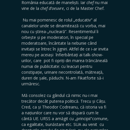
România educată de maneliști. Iar
chef
nu mai
vine de la
chef
d
’
oeuvre
, ci de la Master Chef.
Nu mai pomenesc de rolul „educativ” al
canalelor unde se dinamitează cu vorba, mai
nou cu știrea-„nucleară”. Resentimentul îi
orbește și pe moderatori, în special pe
moderatoare, încântate la nebunie când
invitații se întrec în jigniri. Altfel de ce i-ar invita
mereu pe aceiași înfierbântați ai talk-show-
urilor, care pot fi opriți din marea trăncăneală
numai de publicitate: cu leacuri pentru
constipație, urinare necontrolată, mătreață,
dureri de șale, păduchi. N-am Fikatforte să-i
urmăresc.
Mă consolez cu gândul că nimic nu-i mai
trecător decât puterea politică. Trecu și Câțu.
Cred, ca și Theodor Codreanu, că istoria va fi
a națiunilor care nu vor să dispară cum le
cântă UE. URSS a amăgit cu „principii”comune,
ca egalitate, bunăstare etc. SUA au venit cu