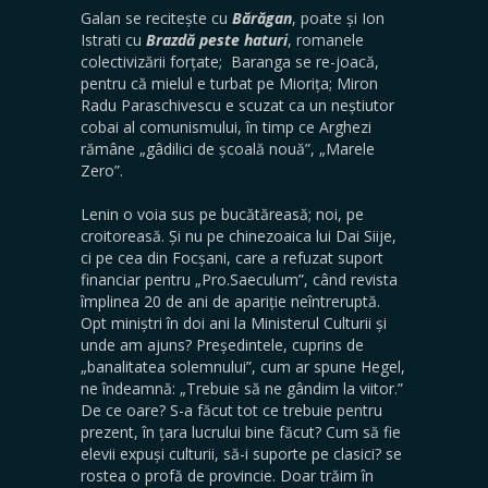
Galan se recitește cu
Bărăgan
, poate și Ion
Istrati cu
Brazdă
peste
haturi
, romanele
colectivizării forțate; Baranga se re-joacă,
pentru că mielul e turbat pe Miorița; Miron
Radu Paraschivescu e scuzat ca un neștiutor
cobai al comunismului, în timp ce Arghezi
rămâne „gâdilici de școală nouă”, „Marele
Zero”.
Lenin o voia sus pe bucătăreasă; noi, pe
croitoreasă. Și nu pe chinezoaica lui Dai Siije,
ci pe cea din Focșani, care a refuzat suport
financiar pentru „Pro.Saeculum”, când revista
împlinea 20 de ani de apariție neîntreruptă.
Opt miniștri în doi ani la Ministerul Culturii și
unde am ajuns? Președintele, cuprins de
„banalitatea solemnului”, cum ar spune Hegel,
ne îndeamnă: „Trebuie să ne gândim la viitor.”
De ce oare? S-a făcut tot ce trebuie pentru
prezent, în țara lucrului bine făcut? Cum să fie
elevii expuși culturii, să-i suporte pe clasici? se
rostea o profă de provincie. Doar trăim în