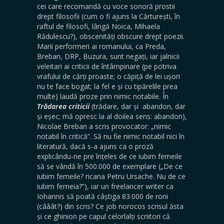
cei care recomandă cu voce sonoră prostii
drept filosofii (cum o fi ajuns la Cărturești, în
raftul de filosofi, lângă Noica, Mihaela
Rădulescu?), obscenități obscure drept poezii.
Marii performeri ai romanului, ca Preda,
Breban, DRP, Buzura, sunt negați, iar jalnicii
veleitari ai criticii de întâmpinare (pe potriva
vrafului de cărți proaste; o căpiță de lei ușori
nu te face bogat; la fel e și cu tipărelile prea
multe) laudă proze prin nimic notabile. În
Trădarea
criticii
(trădare, dar și abandon, dar
și eșec; mă opresc la al doilea sens: abandon),
Nicolae Breban a scris provocator: „nimic
notabil în critică”. Să nu fie nimic notabil nici în
literatură, dacă s-a ajuns ca o proză
explicându-ne pre înțeles de ce iubim femeile
să se vândă în 500.000 de exemplare („De ce
iubim femeile? ricana Petru Ursache. Nu de ce
iubim femeia?”), iar un freelancer writer ca
Iohannis să poată câștiga 83.000 de roni
(cââât?) din scris? Ce job norocos scrisul ăsta
și ce ghinion pe capul celorlalți scriitori că