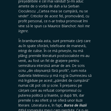
președintele e cel mai vândut! Și-mi aduc
aminte de o vorbă de duh a lui Șerban
Cioculescu: „Cartea mea se cumpără, nu se
vinde!”. Criticilor de acest fel, promovând, cu
profit personal, ce n-ar trebui promovat îmi
vine să le spun ca Maurice Blanchot:
Noli
me
legere
.
În brambureala asta, sunt premiate cărți care
au în spate sforării, telefoane de manevră,
intrigi de culise. În ce mă privește, nu mă
plâng: premiile literaturii postsocialiste mi-au
venit, au fost un fel de grațiere pentru
semnătura interzisă amar de ani. De scris
scriu „din obișnuință fără profit”, cum nota
Gabriela Melinescu și mă rog la Dumnezeu să
mă îngăduie pe acest „pământ de cumpănă”
numai cât pot citi și scrie. Îi prețuiesc pe
cărțarii care au refuzat compromisul cu
puterea politică și înainte, și după ’89, dar
premiile s-au oferit și se oferă unor iluzii
literare. Literatura e, în fapt,
Bursa
de
iluzii
(titlul romanului meu) cam pierdute. Ce n-aș