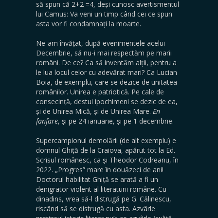
să spun că 2+2 =4, deși cunosc avertismentul
lui Camus: Va veni un timp când cei ce spun
asta vor fi condamnați la moarte.
Ne-am învățat, după evenimentele acelui
Decembrie, să nu-i mai respectăm pe marii
români. De ce? Ca să inventăm alții, pentru a
le lua locul celor cu adevărat mari? Ca Lucian
Boia, de exemplu, care se dezice de unitatea
românilor. Unirea e patriotică. Pe cale de
consecință, destui ipochimeni se dezic de ea,
și de Unirea Mică, și de Unirea Mare.
En
fanfare
, și pe 24 ianuarie, și pe 1 decembrie.
Supercampionul demolării (de alt exemplu) e
domnul Ghiță de la Craiova, apărut tot la Ed.
Scrisul românesc, ca și Theodor Codreanu, în
2022. „Progres” mare în douăzeci de ani!
Doctorul habilitat Ghiță se arată a fi un
denigrator violent al literaturii române. Cu
dinadins, vrea să-l distrugă pe G. Călinescu,
riscând să se distrugă cu asta. Azvârle