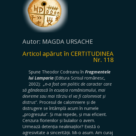
Autor: MAGDA URSACHE
Articol apărut în CERTITUDINEA
Nr. 118
Spune Theodor Codreanu în
Fragmentele
lui Lamparia
(Editura Scrisul românesc,
2002):
„n-a fost om politic de caracter care
să gândească în ecuația românismului, mai
devreme sau mai târziu el va fi calomniat și
distrus
”. Procesul de calomniere și de
distrugere se întâmplă acum în numele
„progresului”. Și mai repede, și mai eficient.
Cenzura florienilor și bulailor o avem.
Urmează detenția nealiniaților? Există o
agresivitate a sincerității. Mi-o asum. Am curaj