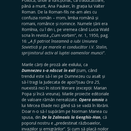
Politică, unde a funcționat, ca traducătoare,
până a murit, Ana Pauker, în grația lui Valter
Roman. De la Roman-fils ne-am ales cu
confuzia român – rrom, limba română și
romani, românce și romince. Numele țării era
Romînia, cu î din i, pe vremea când Lucia Wald
scria în revista „Cum vorbim”, nr. 1, 1950, pag.
16:
„A fi patriot înseamnă a iubi Uniunea
Sovietică și pe marele ei conducător I.V. Stalin,
sprijinitorul activ al luptei oamenilor muncii
”.
Marile cărți de proză ale exilului, ca
Dumnezeu s-a născut în exil
(cum, când
trendul este să-l iei pe Dumnezeu cu asalt și
să-l tragi la Judecata de apoi?)sau
Ora 25,
nuexistă nici în istorii literare (excepții: Marian
Popa și încă vreuna). Marile proiecte editoriale
de valoare rămân nerealizate.
Opera
omnia
a
lui Mircea Eliade nici gând să se vadă în librării.
Doar n-o să-l supărăm pe Norman Manea cu
spusa, din
De la Zalmoxis la Genghis-Han
, că
poporul nostru e „predestinat războaielor,
invaziilor și emigrărilor”. Și cum să placă noilor