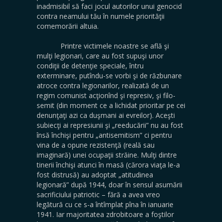
inadmisibil să faci jocul autorilor unui genocid
contra neamului tău în numele priorităţii
comemorării altuia.
Printre victimele noastre se află şi
mulţi legionari, care au fost supuşi unor
condiţii de detenţie speciale, întru
exterminare, putîndu-se vorbi şi de răzbunare
atroce contra legionarilor, realizată de un
regim comunist acţionînd şi represiv, şi filo-
semit (din moment ce a lichidat prioritar pe cei
denunţaţi azi ca duşmani ai evreilor). Aceşti
subiecţi ai represiunii şi „reeducării” nu au fost
însă închişi pentru „antisemitism” ci pentru
vina de a opune rezistenţă (reală sau
imaginară) unei ocupaţii străine. Mulţi dintre
tinerii închişi atunci în masă (cărora viaţa le-a
fost distrusă) au adoptat „atitudinea
legionară” după 1944, doar în sensul asumării
sacrificiului patriotic – fără a avea vreo
legătură cu ce s-a întîmplat pîna în ianuarie
1941. Iar majoritatea zdrobitoare a foştilor