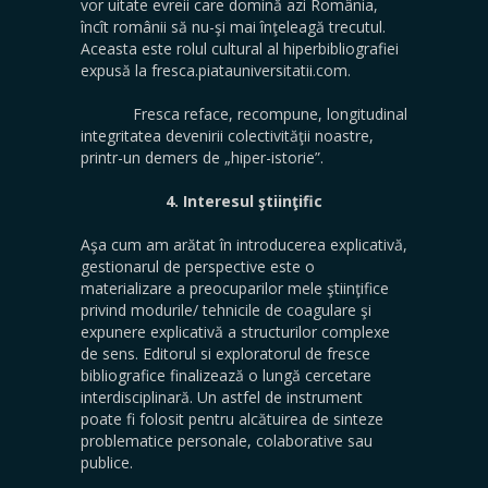
vor uitate evreii care domină azi România,
încît românii să nu-şi mai înţeleagă trecutul.
Aceasta este rolul cultural al hiperbibliografiei
expusă la fresca.piatauniversitatii.com.
Fresca reface, recompune, longitudinal
integritatea devenirii colectivităţii noastre,
printr-un demers de „hiper-istorie”.
4. Interesul ştiinţific
Aşa cum am arătat în introducerea explicativă,
gestionarul de perspective este o
materializare a preocuparilor mele ştiinţifice
privind modurile/ tehnicile de coagulare şi
expunere explicativă a structurilor complexe
de sens. Editorul si exploratorul de fresce
bibliografice finalizează o lungă cercetare
interdisciplinară. Un astfel de instrument
poate fi folosit pentru alcătuirea de sinteze
problematice personale, colaborative sau
publice.