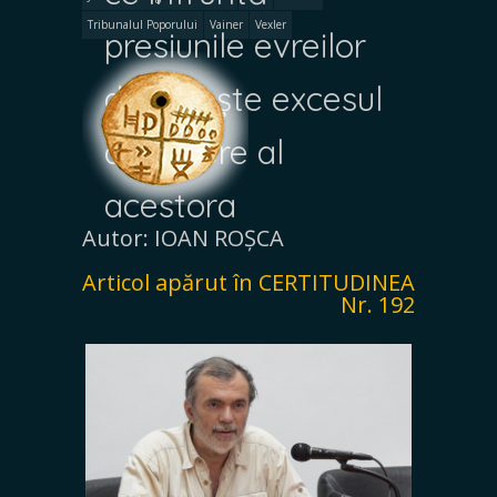
Tribunalul Poporului
Vainer
Vexler
presiunile evreilor
dovedește excesul
de putere al
acestora
Autor: IOAN ROȘCA
Articol apărut în CERTITUDINEA
Nr. 192