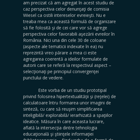
am precizat că am agregat în acest studiu de
caz perspectiva celor denunţaţi de comisia
Wiesel ca ostili intereselor evreieşti. Nu e
treaba mea ca această formulă de organizare
să fie folosită şi de cei care vor să agrege
perspectiva celor favorabili aşezării evreilor în
România. Nici una din cele 30 de coloane
(aspecte ale tematicii indexate în ea) nu
reprezintă vreo părare a mea ci este
agregarea coerentă a ideilor formulate de
autorii care se referă la respectivul aspect –
selecţionaţi pe principiul convergenţei
punctului de vedere.
Este vorba de un studiu prototipal
privind folosirea hipertextualităţii şi (reţelei) de
calculatoare întru formarea unor imagini de
sinteză, cu care să reuşim simplificarea
inteligibilă/ explorabilă/ ierarhizată a spaţiilor
ideatice. Măsura în care aceasta lucrare,
aflată la intersecţia dintre tehnologia
educaţională şi ştiinţele informaţiei