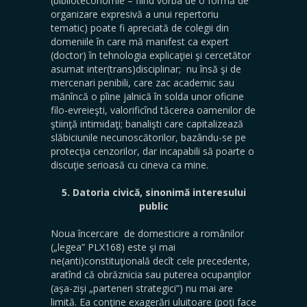
(biblioteconomie – fiind vorba de o formă de
organizare expresivă a unui repertoriu
tematic) poate fi apreciată de colegii din
domeniile în care mă manifest ca expert
(doctor) în tehnologia explicaţiei şi cercetător
asumat inter(trans)disciplinar; nu însă şi de
mercenari penibili, care zac academic sau
mănîncă o pîine jalnică în solda unor oficine
filo-evreieşti, valorificînd tăcerea oamenilor de
ştiinţă intimidaţi; banalişti care capitalizează
slăbiciunile necunoscătorilor, bazându-se pe
protecţia cenzorilor, dar incapabili să poarte o
discuţie serioasă cu cineva ca mine.
5. Datoria civică, sinonimă interesului
public
Noua încercare de domesticire a românilor
(„legea” PLX168) este şi mai
ne(anti)constituţională decît cele precedente,
aratînd că obrăznicia sau puterea ocupanţilor
(aşa-zişi „parteneri strategici”) nu mai are
limită. Ea conţine exagerări uluitoare (poţi face