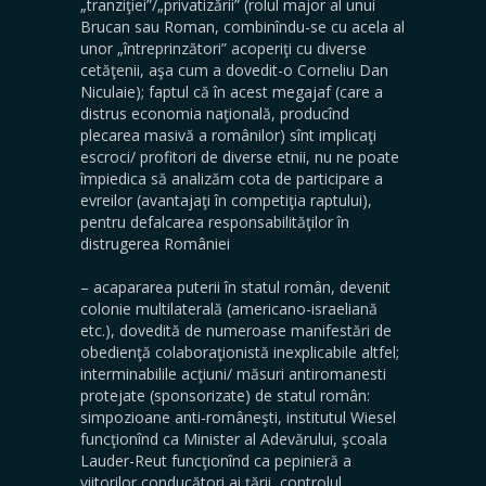
„tranziţiei”/„privatizării” (rolul major al unui
Brucan sau Roman, combinîndu-se cu acela al
unor „întreprinzători” acoperiţi cu diverse
cetăţenii, aşa cum a dovedit-o Corneliu Dan
Niculaie); faptul că în acest megajaf (care a
distrus economia naţională, producînd
plecarea masivă a românilor) sînt implicaţi
escroci/ profitori de diverse etnii, nu ne poate
împiedica să analizăm cota de participare a
evreilor (avantajaţi în competiţia raptului),
pentru defalcarea responsabilităţilor în
distrugerea României
– acapararea puterii în statul român, devenit
colonie multilaterală (americano-israeliană
etc.), dovedită de numeroase manifestări de
obedienţă colaboraţionistă inexplicabile altfel;
interminabilile acţiuni/ măsuri antiromanesti
protejate (sponsorizate) de statul român:
simpozioane anti-româneşti, institutul Wiesel
funcţionînd ca Minister al Adevărului, şcoala
Lauder-Reut funcţionînd ca pepinieră a
viitorilor conducători ai ţării, controlul