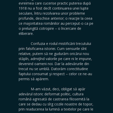
evreimea care cucerise practic puterea după
1918 nu a fost decît continuarea unei lupte
seculare, întru rezolvarea unor probleme
profunde, deschise anterior; o reacţie la ceea
ce majoritatea românilor au perceput-o ca pe
o prelungită cotropire – o încercare de
eliberare.
Confuzia e rodul mistificării trecutului
prin falsificarea istoriei. Cum sensurile sînt
relative, putem să ne gudurăm oricărui nou
stăpîn, admiţînd valorile pe care ni le impune,
devenind oameni noi. Dar la adevărurile din
trecut nu se umblă. Datorăm corectitudine
faptului consumat şi respect – celor ce ne-au
permis să apărem.
M-am văzut, deci, obligat să apăr
adevărul istoric deformat politic, cultura
română agresată de castrarea filosemită la
care se dedau cu sîrg cozile noastre de topor,
prin readucerea la lumină a textelor pe care le