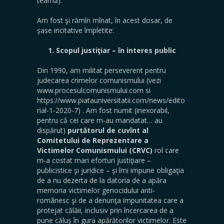
teamă).
Am fost şi rămîn mînat, în acest dosar, de
șase incitative împletite:
1. Scopul justiţiar – în interes public
Din 1990, am militat perseverent pentru
judecarea crimelor comunismului (vezi
www.procesulcomunismului.com si
https://www.piatauniversitatii.com/news/edito
rial-1-2020-7) . Am fost numit (inexorabil,
pentru că cei care m-au mandatat… au
dispărut)
purtătorul de cuvînt al
Comitetului de Reprezentare a
Victimelor Comunismului (CRVC)
rol care
m-a costat mari eforturi justiţiare –
publicistice şi juridice – şi îmi impune obligaţia
de a nu dezerta de la datoria de a apăra
memoria victimelor genocidului anti-
românesc şi de a denunţa impunitatea care a
protejat călăii, inclusiv prin încercarea de a
pune căluş în gura apărătorilor victimelor. Este