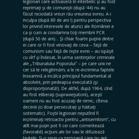
legionari care activaseră în interbelic şi au fost
reprimaţi şi de comunişti (după ‘44) nu au
făcut niciodată vreun rău vreuneui evreu. A-i
inculpa (după 80 de ani !) pentru perspectiva
lor privind interesele de atunci ale României e
ca şi cum ai condamna toţi membrii PCR
(după 50 de ani)… Şi chiar foarte puţinii dintre
ei care or fi fost vinovaţi de ceva – faţă de
comunism sau faţă de nişte evrei – au ispăşit
cu vîrf şi îndesat, în urma sentinţelor criminale
ale „Tribunalului Poporului” – pe care unii ne
cer să le relegitimăm; a le re-incrimina faptele
înseamnă a incălca principiul fundamental al
absolvirii, prin pedeapsa executată (şi
disproporţionată!). De altfel, după 1964, cînd
au fost eliberaţi (supravieţuitorii), aceşti
oameni nu au fost acuzaţi de nimic, cîteva
decenii (ci doar persecutaţi şi hăituiţi
sistematic). Foştii legionari neputînd fi
incriminaţi retroactiv pentru „antisemitism”, cu
atît mai puţin pot fi cei care comentează
(favorabil) acţiuni ale lor sau le difuzează
textele. Şi o spun ca persoană care nu are