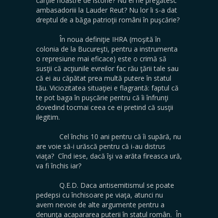
cărţile noastre de istorie? Nu ei ne pregătesc
ambasadoriii la Lauder Reut? Nu lor li s-a dat
dreptul de a băga patrioţii români în puşcărie?
În noua definiţie IHRA (moşită în
colonia de la Bucureşti, pentru a instrumenta
o represiune mai eficace) este o crimă să
susţii că acţiunile evreilor fac rău ţării tale sau
că ei au căpătat prea multă putere în statul
tău. Viciozitatea situaţiei e flagrantă: faptul că
te pot baga în puşcărie pentru că îi înfrunţi
dovedind tocmai ceea ce ei pretind că susţii
ilegitim.
Cel închis 10 ani pentru că îi supără, nu
are voie să-i urăscă pentru că i-au distrus
viaţa? Cînd iese, dacă îşi va arăta fireasca ură,
va fi închis iar?
Q.E.D. Daca antisemitismul se poate
pedepsi cu închisoare pe viaţa, atunci nu
avem nevoie de alte argumente pentru a
denunţa acapararea puterii în statul român. În