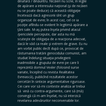
dinafară / dinăuntru. Nicăieri nu scrie, în legile
de apărare a interesului naţional (şi de nicăieri
nu se poate deduce) că această obligaţie
încetează dacă agresoriii sînt un grup
organizat de evrei; în acest caz, cel ce ia
poziţie aflîndu-se evident în legitimă apărare a
ţării sale. M-aş putea înşela privind atacul
/pericolele percepute, dar asta nu mă
scuteşte de obligaţia de a reacţiona adecvat,
dacă le văd ca reale şi extrem de grave. Eu nu
am vorbit public decît după ce, provocat de
răsturnarea tratării genocidului comunist, am
studiat îndelung situaţia privilegierii
inadmisibile a grupului de evrei pe care îi
reprezintă domnul Vexler (folosind surse
variate, începînd cu revista Realitatea
Evreiască), publicînd rezultatele acestor
cercetări în sinteze argumentative riguroase.
Cei care vor să-mi conteste analiza ar trebui
să vină cu contra-argumente, care să (mă)
convingă că m-am înşelat, nu să interzică
revelarea adevărurilor neconvenabile lor.