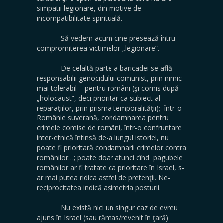
simpatii legionare, din motive de
incompatibilitate spirituală.
Să vedem acum cine presează întru
compromiterea victimelor „legionare”.
De celaltă parte a baricadei se află
responsabilii genocidului comunist, prin nimic
mai tolerabil – pentru români (şi comis după
„holocaust”, deci prioritar ca subiect al
reparaţiilor, prin prisma temporalităţii); într-o
Românie suverană, condamnarea pentru
crimele comise de români, într-o confruntare
inter-etnică întinsă de-a lungul istoriei, nu
poate fi prioritară condamnarii crimelor contra
românilor…; poate doar atunci cînd pagubele
românilor ar fi tratate ca prioritare în Israel, s-
ar mai putea ridica astfel de pretenţii. Ne-
reciprocitatea indică asimetria posturii.
Nu există nici un singur caz de evreu
ajuns în Israel (sau rămas/revenit în ţară)