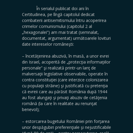
În serialul publicat doi ani în
Certitudinea, pe lîngă capitolul dedicat
combaterii antisemitismului întru acoperirea
crimelor comunismului (capitolul 2 al
„hexagonalei”) am mai tratat (semnalat,
documentat, argumentat) următoarele lovituri
date intereselor româneşti:
– încetăţenirea abuzivă, în masă, a unor evrei
din Israel, acoperită de „protecţia informaţiilor
personale” şi realizată printr-un lanţ de
malversaţii legislative observabile, operate în
contra constituţiei (care interzice colonizarea
cu populaţii străine) şi justificată cu pretenţia
că evreii care au părăsit România după 1944
au fost alungaţi şi privaţi abuziv de cetăţenia
română (la care în realitate au renunţat
benevol);
– estorcarea bugetului României prin forţarea
unor despăgubiri preferenţiale şi nejustificabile