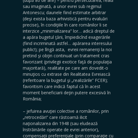
(după 80 de ani!) – pentru persecutarea, reală
sau imaginată, a unor evrei sub regimul
Antonescu; daunele fiind estimate arbitrar
(deşi exista baza arhivistică pentru evaluări
precise), în condiţiile în care românilor li se
interzice „minimalizarea” lor… adică dreptul de
a apăra bugetul ţării, împiedicînd exagerările
(fiind incriminată astfel… apărarea interesului
public!); pe lîngă asta, evreii remanenţi la noi
pretind şi obţin continuat un tratament cras
favorizant (privilegii exotice faţă de populaţia
majoritară), realitate pe care am dovedit-o
minuţios cu extrase din Realitatea Evreiască
(referitoare la bugetul şi „realizările” FCER);
favoritism care indică faptul că în acest
moment beneficiarii deţin putere excesivă în
România;
– jefuirea avuţiei colective a românilor, prin
„retrocedări” care răstoarnă ilicit
naţionalizarea din 1948 (sau eludează
înstrăinările operate de evrei anterior),
compensaţii preferenţiale (prin comparaţie cu