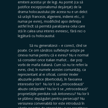
emiterii acestui şir de legi. Au pornit (ca să
justifice excepţionalismul deşănţat) de la
drama holocaustului (de aceea nu e un delict
să urăşti francezii, algerienii, indienii etc., ci
numai pe evrei), modificînd apoi definiţia
astfel încît să permită paralizarea celui care
stă în calea unui interes evreiesc, fără nici o
legătură cu holocaustul.
Să nu generalizezi – e corect, cînd se
poate. Ce om sănătos sufleteşte urăşte pe
cineva numai pentru că e evreu? Nu e normal
să consideri orice italian mafiot… dar poţi
vorbi de mafia italiană. Cum să nu te referi la
evrei, cînd, în numele acestei comunităţi, ca
reprezentant al ei oficial, comite Vexler
abuzurile politice (liberticidul), în favoarea
intereselor lor? Nu lor li se „retrocedează”
abuziv cetăţeniile? Nu lor li se „retrocedează”
proprietăţile pierdute sub Antonescu? Nu lor li
se plătesc depăgubiri pentru persecuţii? Nu
versiunea convenabilă lor este introdusă în