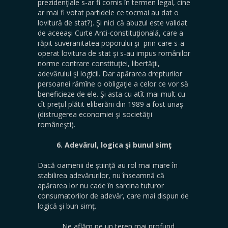
prezidenţiale s-ar fi comis în termen legal, cine
ar mai fi votat partidele ce tocmai au dat o
lovitură de stat?). Şi nici că abuzul este validat
de aceeaşi Curte Anti-constituţională, care a
răpit suveranitatea poporului şi prin care s-a
operat lovitura de stat şi s-au impus românilor
norme contrare constituţiei, libertăţii,
adevărului şi logicii. Dar apărarea drepturilor
persoanei rămîne o obligaţie a celor ce vor să
beneficieze de ele. Şi asta cu atît mai mult cu
cît preţul plătit eliberării din 1989 a fost uriaş
(distrugerea economiei şi societăţii
româneşti).
6. Adevărul, logica şi bunul simţ
Dacă oamenii de ştiinţă au rol mai mare în
stabilirea adevărurilor, nu înseamnă că
apărarea lor nu cade în sarcina tuturor
consumatorilor de adevăr, care mai dispun de
logică şi bun simţ.
Ne aflăm pe un teren mai profund