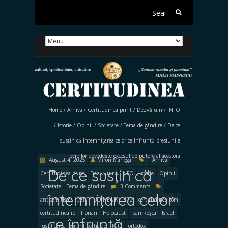
Search
for:
Home
/
Arhiva
/
Certitudinea print
/
Dezvăluiri
/
INFO
/
Istorie
/
Opinii
/
Societate
/
Tema de gândire
/
De ce
susţin că întemniţarea celor ce înfruntă presiunile
evreilor dovedește excesul de putere al acestora
August 4, 2025
Miron Manega
Arhiva
De ce susţin că
Certitudinea print
Dezvăluiri
INFO
Istorie
Opinii
Societate
Tema de gândire
3 Comments
întemniţarea celor
antisemitism
CERTITUDINEA Nr. 192
certitudinea.com
certitudinea.ro
Florian
Holocaust
Ioan Roșca
Israel
ce înfruntă
Justificarea legilor liberticide
Katz
ortodox