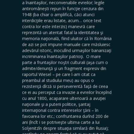
a înaintaşilor, neconvenabile evreilor; legile
antiromânești repun în funcţie cenzura din
1948 (ba chiar o amplifică, căci atunci
interdicţiile erau listate, acum… orice text
contra lor este interzis) manevră care
reprezintă un atentat fatal la identitatea şi
memoria naţională, fiind uluitor că în România
de azi se pot impune manuale care măsluiesc
adevărul istoric, inoculînd urmaşilor bananizaţi
incriminarea înaintaşilor patrioţi. O mare
parte a fruntaşilor noştri culturali (aşa cum o
admite/denunţă şi un fragment expresiv din
raportul Wiesel – pe care l-am citat ca
preambul al studiului meu) au opus o
rezistenţă dîrză si perseverentă faţă de ceea
ce ei au perceput ca invazie a evreilor începînd
cu anul 1800, acaparare ulterioară a avuţiei
naţionale şi a puterii politice, şantaj
internaţional contra intereselor ţării – în
favoarea lor etc.; confruntarea durînd 200 de
ani (încît i se potriveşte ultima carte a lui
Soljenitzîn despre situaţia similară din Rusia);