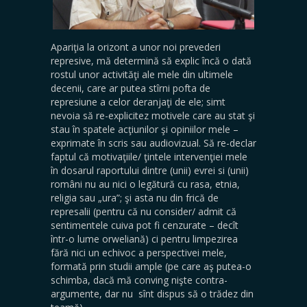
Apariţia la orizont a unor noi prevederi
represive, mă determină să explic încă o dată
rostul unor activităţi ale mele din ultimele
decenii, care ar putea stîrni pofta de
represiune a celor deranjaţi de ele; simt
nevoia să re-explicitez motivele care au stat şi
stau în spatele acţiunilor şi opiniilor mele –
exprimate în scris sau audiovizual. Să re-declar
faptul că motivaţiile/ ţintele intervenţiei mele
în dosarul raportului dintre (unii) evrei si (unii)
români nu au nici o legătură cu rasa, etnia,
religia sau „ura”; şi asta nu din frică de
represalii (pentru că nu consider/ admit că
sentimentele cuiva pot fi cenzurate – decît
într-o lume orweliană) ci pentru limpezirea
fără nici un echivoc a perspectivei mele,
formată prin studii ample (pe care aş putea-o
schimba, dacă mă conving nişte contra-
argumente, dar nu sînt dispus să o trădez din