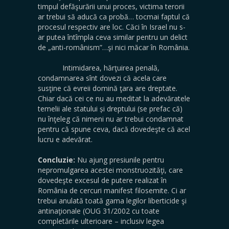
timpul defăşurării unui proces, victima terorii
ar trebui să aducă ca probă… tocmai faptul că
procesul respectiv are loc. Căci în Israel nu s-
ar putea întîmpla ceva similar pentru un delict
de „anti-românism”…şi nici măcar în România.
Intimidarea, hărţuirea penală,
condamnarea sînt dovezi că acela care
susţine că evreii domină ţara are dreptate.
Chiar dacă cei ce nu au meditat la adevăratele
temelii ale statului și dreptului (se prefac că)
nu înţeleg că nimeni nu ar trebui condamnat
pentru că spune ceva, dacă dovedeşte că acel
lucru e adevărat.
Concluzie:
Nu ajung presiunile pentru
nepromulgarea acestei monstruozităţi, care
dovedeşte excesul de putere realizat în
România de cercuri manifest filosemite. Ci ar
trebui anulată toată gama legilor liberticide şi
antinaţionale (OUG 31/2002 cu toate
completările ulterioare – inclusiv legea