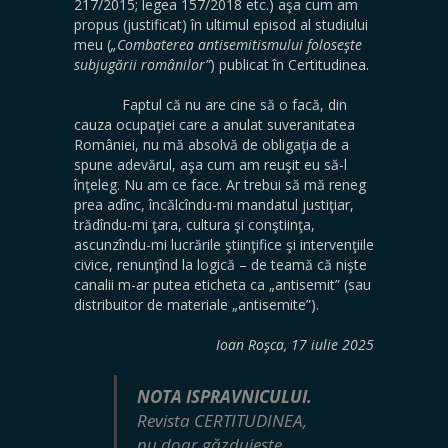
217/2015; legea 157/2018 etc.) aşa cum am
propus (justificat) în ultimul episod al studiului
meu (
„Combaterea antisemitismului foloseşte
subjugării românilor”
) publicat în Certitudinea.
Faptul că nu are cine să o facă, din
cauza ocupaţiei care a anulat suveranitatea
României, nu mă absolvă de obligaţia de a
spune adevărul, aşa cum am reuşit eu să-l
înţeleg. Nu am ce face. Ar trebui să mă reneg
prea adînc, încălcîndu-mi mandatul justiţiar,
trădîndu-mi ţara, cultura şi conştiinţa,
ascunzîndu-mi lucrările ştiinţifice şi intervenţiile
civice, renunţînd la logică – de teamă că nişte
canalii m-ar putea eticheta ca „antisemit” (sau
distribuitor de materiale „antisemite”).
Ioan Roşca, 17 iulie 2025
NOTA ISPRAVNICULUI.
Revista CERTITUDINEA,
nu doar găzduiește