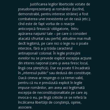
Justificarea legilor liberticide votate de
pseudoreprezentanţi ai românilor (lucrînd,
demonstrabil, pentru interese străine) a fost
combaterea unei inexistente uri de rasă (etc.);
cînd este de fapt vorba de o reacţie
anticorpică firească/ obligatorie, întru
apărarea naţiunii/ tale – pe care o consideri
atacată sfruntat sau perfid; atitudine mai mult
decît legitimă, pe care nici o lege nu o poate
interzice, fără a-şi trăda caracterul
antinaţional/ colonial. În legile protejării
evreilor nu se prevede explicit excepţia acţiunii
din interes naţional (care-şi avea firesc locul,
lîngă cea ştiinţifică). Dar ea poate fi încadrată
în „interesul public” sau dedusă din constituţie.
Dacă cineva ar respinge-o ca temei valid,
pentru că nu e prevăzută explicit în legile
impuse românilor, am avea aici legitimată
excepţia de neconstituţionalitate pe care aş
invoca-o eu, pe lîngă criticile ce se referă la
încălcarea libertăţii de conştiinţă, opinie,
asociere.