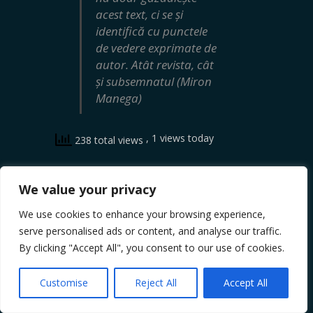
acest text, ci se și
identifică cu punctele
de vedere exprimate de
autor. Atât revista, cât
și subsemnatul (Miron
Manega)
, 1 views today
238 total views
We value your privacy
PREVIOUS POST
NEXT POST
We use cookies to enhance your browsing experience,
serve personalised ads or content, and analyse our traffic.
By clicking "Accept All", you consent to our use of cookies.
3 Responses to De ce susţin că
întemniţarea celor ce înfruntă
Customise
Reject All
Accept All
presiunile evreilor dovedește excesul
de putere al acestora