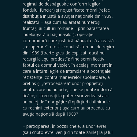
regimul de despăgubire conform legilor
fondului funciar) şi nejustificate moral (refac
distribuţia injustă a avuţiei naţionale din 1939,
realizată – aşa cum au arătat numeroşi
fruntaşi ai culturii române – prin parazitarea
îndelungată a băştinaşilor), operaţie
compradoră care justifică bănuiala că această
„recuperare” a fost scopul răsturnarii de regim
din 1989 (foarte greu de explicat, dacă nu
recurgi la „qui prodest”); fiind semnificativ
faptul că domnul Vexler, în acelaşi moment în
care a întărit legile de intimidare a potenţialei
rezistenţe contra manevrelor spoliatoare, a
pretins şi „retrocedarea” unor proprietăţi
pentru care nu au acte; cine se poate îndoi că
ticăloşii strecuraţi la putere vor vedea şi aici
un prilej de îmbogăţire (împărţind chilipirurile
cu rechinii exteriori) aşa cum au procedat cu
avuţia naţională după 1989?
– participarea, în pozitii cheie, a unor evrei
(sau cripto-evrei veniţi din toate zările) la jaful