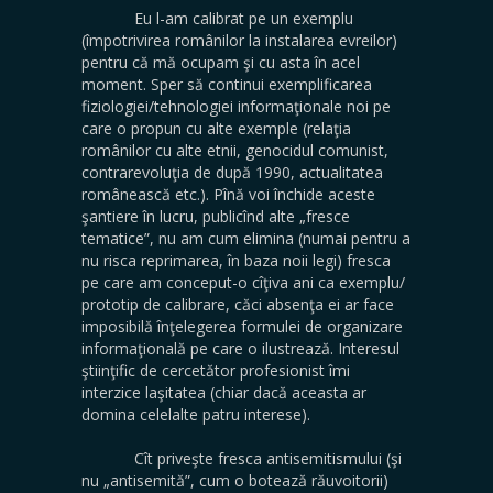
Eu l-am calibrat pe un exemplu
(împotrivirea românilor la instalarea evreilor)
pentru că mă ocupam şi cu asta în acel
moment. Sper să continui exemplificarea
fiziologiei/tehnologiei informaţionale noi pe
care o propun cu alte exemple (relaţia
românilor cu alte etnii, genocidul comunist,
contrarevoluţia de după 1990, actualitatea
românească etc.). Pînă voi închide aceste
şantiere în lucru, publicînd alte „fresce
tematice”, nu am cum elimina (numai pentru a
nu risca reprimarea, în baza noii legi) fresca
pe care am conceput-o cîţiva ani ca exemplu/
prototip de calibrare, căci absenţa ei ar face
imposibilă înţelegerea formulei de organizare
informaţională pe care o ilustrează. Interesul
ştiinţific de cercetător profesionist îmi
interzice laşitatea (chiar dacă aceasta ar
domina celelalte patru interese).
Cît priveşte fresca antisemitismului (şi
nu „antisemită”, cum o botează răuvoitorii)