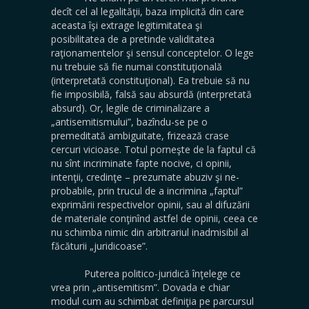
decît cel al legalităţii, baza implicită din care
aceasta îşi extrage legitimitatea şi
posibilitatea de a pretinde validitatea
raţionamentelor şi sensul conceptelor. O lege
nu trebuie să fie numai constituţională
(interpretată constituţional). Ea trebuie să nu
fie imposibilă, falsă sau absurdă (interpretată
absurd). Or, legile de criminalizare a
„antisemitismului”, bazîndu-se pe o
premeditată ambiguitate, frizează crase
cercuri vicioase. Totul porneşte de la faptul că
nu sînt incriminate fapte nocive, ci opinii,
intenţii, credinţe – prezumate abuziv şi ne-
probabile, prin trucul de a incrimina „faptul”
exprimării respectivelor opinii, sau al difuzării
de materiale conţinînd astfel de opinii, ceea ce
nu schimba nimic din arbitrariul inadmisibil al
făcăturii „juridicoase”.
Puterea politico-juridică înţelege ce
vrea prin „antisemitism”. Dovada e chiar
modul cum au schimbat definiţia pe parcursul