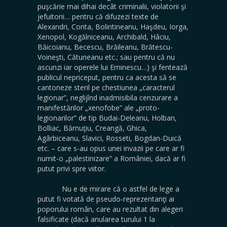
puşcărie mai dihai decât criminalii, violatorii şi
jefuitorii… pentru că difuzezi texte de
Alexandri, Conta, Bolintineanu, Haşdeu, Iorga,
Xenopol, Kogălniceanu, Archibald, Hâciu,
Băicoianu, Becescu, Brăileanu, Brătescu-
Voineşti, Cătuneanu etc.; sau pentru că nu
ascunzi iar operele lui Eminescu…) şi fentează
publicul nepriceput, pentru ca acesta să se
cantoneze steril pe chestiunea „caracterul
legionar”, neglijînd inadmisibila cenzurare a
manifestărilor „xenofobe” ale „proto-
legionarilor” de tip Budai-Deleanu, Holban,
Bolliac, Bărnuţiu, Creangă, Ghica,
Agârbiceanu, Slavici, Rosseti, Bogdan-Duică
etc. – care s-au opus unei invazii pe care ar fi
numit-o „palestinizare” a României, dacă ar fi
putut privi spre viitor.
Nu e de mirare că o astfel de lege a
putut fi votată de pseudo-reprezentanţi ai
poporului român, care au rezultat din alegeri
falsificate (dacă anularea turului 1 la