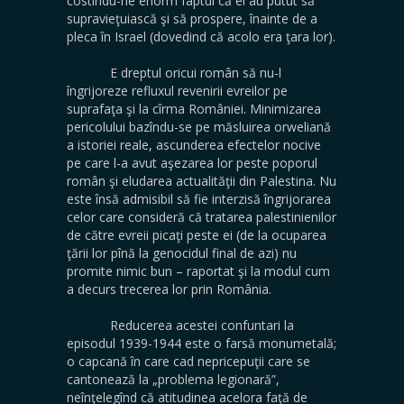
costîndu-ne enorm faptul că ei au putut să
supravieţuiască şi să prospere, înainte de a
pleca în Israel (dovedind că acolo era ţara lor).
E dreptul oricui român să nu-l
îngrijoreze refluxul revenirii evreilor pe
suprafaţa şi la cîrma României. Minimizarea
pericolului bazîndu-se pe măsluirea orweliană
a istoriei reale, ascunderea efectelor nocive
pe care l-a avut aşezarea lor peste poporul
român şi eludarea actualităţii din Palestina. Nu
este însă admisibil să fie interzisă îngrijorarea
celor care consideră că tratarea palestinienilor
de către evreii picaţi peste ei (de la ocuparea
ţării lor pînă la genocidul final de azi) nu
promite nimic bun – raportat şi la modul cum
a decurs trecerea lor prin România.
Reducerea acestei confuntari la
episodul 1939-1944 este o farsă monumetală;
o capcană în care cad nepricepuţii care se
cantonează la „problema legionară”,
neînţelegînd că atitudinea acelora faţă de