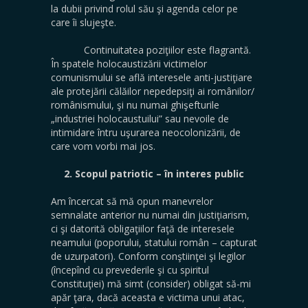
la dubii privind rolul său şi agenda celor pe
care îi slujeşte.
Continuitatea poziţiilor este flagrantă.
În spatele holocaustizării victimelor
comunismului se află interesele anti-justiţiare
ale protejării călăilor nepedepsiţi ai românilor/
românismului, şi nu numai ghişefturile
„industriei holocaustuilui” sau nevoile de
intimidare întru uşurarea neocolonizării, de
care vom vorbi mai jos.
2. Scopul patriotic – în interes public
Am încercat să mă opun manevrelor
semnalate anterior nu numai din justiţiarism,
ci şi datorită obligaţiilor faţă de interesele
neamului (poporului, statului român – capturat
de uzurpatori). Conform conştiinţei şi legilor
(începînd cu prevederile şi cu spiritul
Constituţiei) mă simt (consider) obligat să-mi
apăr ţara, dacă aceasta e victima unui atac,