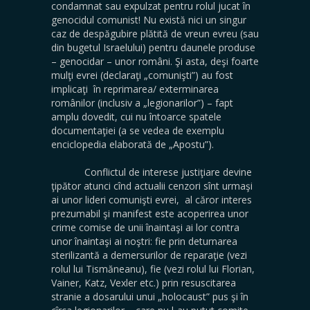
condamnat sau expulzat pentru rolul jucat în
genocidul comunist! Nu există nici un singur
caz de despăgubire plătită de vreun evreu (sau
din bugetul Israelului) pentru daunele produse
– genocidar – unor români. Şi asta, deşi foarte
mulţi evrei (declaraţi „comunişti”) au fost
implicaţi în reprimarea/ exterminarea
românilor (inclusiv a „legionarilor”) – fapt
amplu dovedit, cui nu întoarce spatele
documentaţiei (a se vedea de exemplu
enciclopedia elaborată de „Apostu”).
Conflictul de interese justiţiare devine
ţipător atunci cînd actualii cenzori sînt urmaşi
ai unor lideri comunişti evrei, al căror interes
prezumabil şi manifest este acoperirea unor
crime comise de unii înaintaşi ai lor contra
unor înaintaşi ai noştri: fie prin deturnarea
sterilizantă a demersurilor de reparaţie (vezi
rolul lui Tismăneanu), fie (vezi rolul lui Florian,
Vainer, Katz, Vexler etc.) prin resuscitarea
stranie a dosarului unui „holocaust” pus şi în