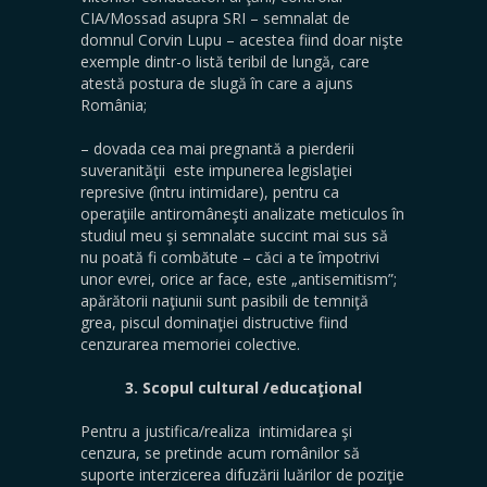
CIA/Mossad asupra SRI – semnalat de
domnul Corvin Lupu – acestea fiind doar nişte
exemple dintr-o listă teribil de lungă, care
atestă postura de slugă în care a ajuns
România;
– dovada cea mai pregnantă a pierderii
suveranităţii este impunerea legislaţiei
represive (întru intimidare), pentru ca
operaţiile antiromâneşti analizate meticulos în
studiul meu şi semnalate succint mai sus să
nu poată fi combătute – căci a te împotrivi
unor evrei, orice ar face, este „antisemitism”;
apărătorii naţiunii sunt pasibili de temniţă
grea, piscul dominaţiei distructive fiind
cenzurarea memoriei colective.
3. Scopul cultural /educaţional
Pentru a justifica/realiza intimidarea şi
cenzura, se pretinde acum românilor să
suporte interzicerea difuzării luărilor de poziţie