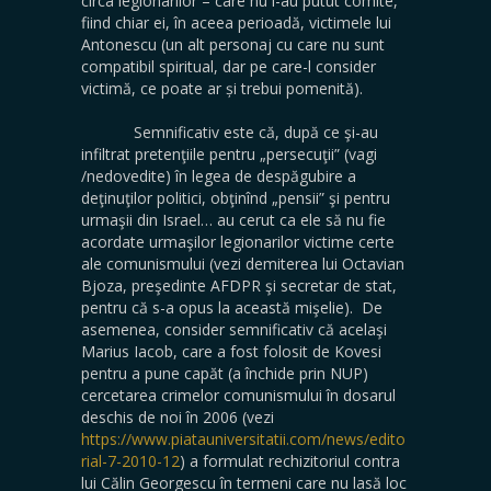
cîrca legionarilor – care nu l-au putut comite,
fiind chiar ei, în aceea perioadă, victimele lui
Antonescu (un alt personaj cu care nu sunt
compatibil spiritual, dar pe care-l consider
victimă, ce poate ar și trebui pomenită).
Semnificativ este că, după ce şi-au
infiltrat pretenţiile pentru „persecuţii” (vagi
/nedovedite) în legea de despăgubire a
deţinuţilor politici, obţinînd „pensii” şi pentru
urmaşii din Israel… au cerut ca ele să nu fie
acordate urmaşilor legionarilor victime certe
ale comunismului (vezi demiterea lui Octavian
Bjoza, preşedinte AFDPR şi secretar de stat,
pentru că s-a opus la această mişelie). De
asemenea, consider semnificativ că acelaşi
Marius Iacob, care a fost folosit de Kovesi
pentru a pune capăt (a închide prin NUP)
cercetarea crimelor comunismului în dosarul
deschis de noi în 2006 (vezi
https://www.piatauniversitatii.com/news/edito
rial-7-2010-12
) a formulat rechizitoriul contra
lui Călin Georgescu în termeni care nu lasă loc