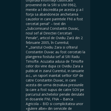
ofiţerului informaţii clasificate
provenind de la SRI si UM 0962,
menite a-l discredita pe acesta şi a-l
forţa sa abandoneze anchetarea
cauzelor in care parintele FNI a fost
cercetat penal“ – text din
„Subcomisarul Constantin Duvac,
noul sef al Directiei Cercetari
Penale“, articol de Ovidiu Zară din 2
februarie 2005, în Curentul;
* „ziaristul Ovidiu Zara si ofiterul
Constantin Duvac au fost cercetati la
plangerea fostului sef al SRI Radu
Timofte. Acuzatia adusa de Timofte
celor doi vine dupa ce Ovidiu Zara a
publicat in ziarul Curentul, in ianuarie
a.c., un raport inaintat sefilor IGP de
catre Constantin Duvac, in care
acesta din urma dezvaluia presiunile
la care a fost supus de catre SOV pe
parcursul anchetelor penale derulate
in dosarele FNI, FNA – Banca
Agricola – BID si complicitatea unor
«gulere albe» din serviciile de