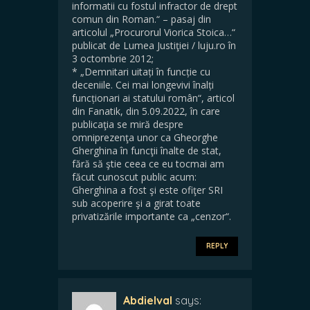
informatii cu fostul infractor de drept
comun din Roman.“ – pasaj din
articolul „Procurorul Viorica Stoica…“
publicat de Lumea Justiţiei / luju.ro în
3 octombrie 2012;
* „Demnitari uitați în funcție cu
deceniile. Cei mai longevivi înalți
funcționari ai statului român“, articol
din Fanatik, din 5.09.2022, în care
publicaţia se miră despre
omniprezenţa unor ca Gheorghe
Gherghina în funcţii înalte de stat,
fără să ştie ceea ce eu tocmai am
făcut cunoscut public acum:
Gherghina a fost şi este ofiţer SRI
sub acoperire şi a girat toate
privatizările importante ca „cenzor“.
REPLY
Abdielval
says: