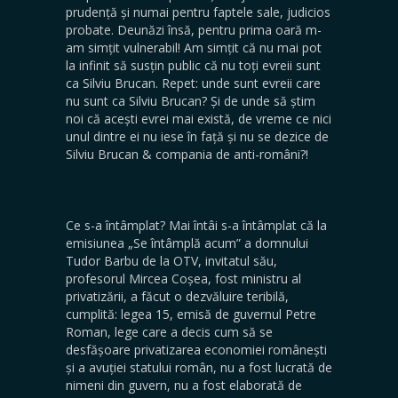
prudență și numai pentru faptele sale, judicios
probate. Deunăzi însă, pentru prima oară m-
am simțit vulnerabil! Am simțit că nu mai pot
la infinit să susțin public că nu toți evreii sunt
ca Silviu Brucan. Repet: unde sunt evreii care
nu sunt ca Silviu Brucan? Și de unde să știm
noi că acești evrei mai există, de vreme ce nici
unul dintre ei nu iese în față și nu se dezice de
Silviu Brucan & compania de anti-români?!
Ce s-a întâmplat? Mai întâi s-a întâmplat că la
emisiunea „Se întâmplă acum” a domnului
Tudor Barbu de la OTV, invitatul său,
profesorul Mircea Coșea, fost ministru al
privatizării, a făcut o dezvăluire teribilă,
cumplită: legea 15, emisă de guvernul Petre
Roman, lege care a decis cum să se
desfășoare privatizarea economiei românești
și a avuției statului român, nu a fost lucrată de
nimeni din guvern, nu a fost elaborată de