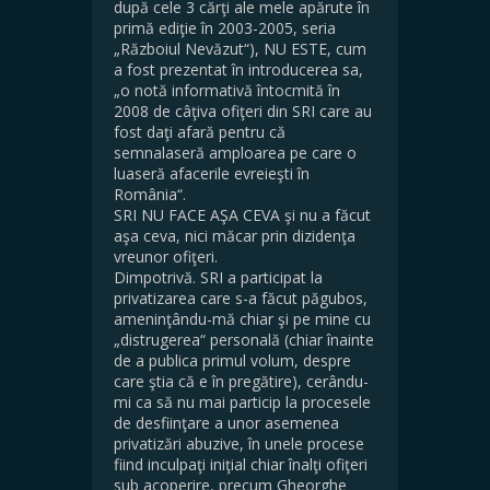
după cele 3 cărţi ale mele apărute în
primă ediţie în 2003-2005, seria
„Războiul Nevăzut“), NU ESTE, cum
a fost prezentat în introducerea sa,
„o notă informativă întocmită în
2008 de câţiva ofiţeri din SRI care au
fost daţi afară pentru că
semnalaseră amploarea pe care o
luaseră afacerile evreieşti în
România“.
SRI NU FACE AŞA CEVA şi nu a făcut
aşa ceva, nici măcar prin dizidenţa
vreunor ofiţeri.
Dimpotrivă. SRI a participat la
privatizarea care s-a făcut păgubos,
ameninţându-mă chiar şi pe mine cu
„distrugerea“ personală (chiar înainte
de a publica primul volum, despre
care ştia că e în pregătire), cerându-
mi ca să nu mai particip la procesele
de desfiinţare a unor asemenea
privatizări abuzive, în unele procese
fiind inculpaţi iniţial chiar înalţi ofiţeri
sub acoperire, precum Gheorghe