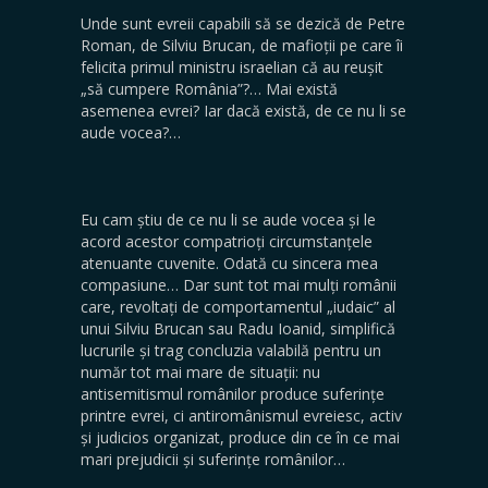
Unde sunt evreii capabili să se dezică de Petre
Roman, de Silviu Brucan, de mafioții pe care îi
felicita primul ministru israelian că au reușit
„să cumpere România”?… Mai există
asemenea evrei? Iar dacă există, de ce nu li se
aude vocea?…
Eu cam știu de ce nu li se aude vocea și le
acord acestor compatrioți circumstanțele
atenuante cuvenite. Odată cu sincera mea
compasiune… Dar sunt tot mai mulți românii
care, revoltați de comportamentul „iudaic” al
unui Silviu Brucan sau Radu Ioanid, simplifică
lucrurile și trag concluzia valabilă pentru un
număr tot mai mare de situații: nu
antisemitismul românilor produce suferințe
printre evrei, ci antiromânismul evreiesc, activ
și judicios organizat, produce din ce în ce mai
mari prejudicii și suferințe românilor…