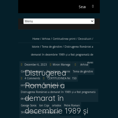
S
e
a
r
c
h
Home
/
Arhiva
/
Certitudinea print
/
Dezvăluiri
/
f
o
Istorie
/
Tema de gândire
/
Distrugerea României a
r
demarat în decembrie 1989 și a fost programată de
:
evrei
December 6, 2023
Miron Manega
Arhiva
Distrugerea
Certitudinea print
Dezvăluiri
Istorie
Tema de gândire
4 Comments
CERTITUDINEA Nr. 150
României a
certitudinea.com
certitudinea.ro
Distrugerea României a demarat în 1989 și a fost programată
demarat în
de evrei
George Soros
Ion Coja
ortodox
Petre Roman
decembrie 1989 și
Shimon Peretz
Silviu Brucan