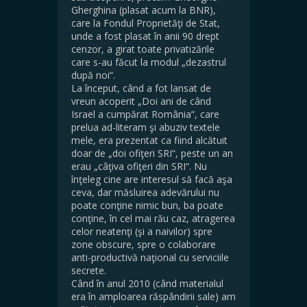
Gherghina (plasat acum la BNR),
care la Fondul Proprietăţi de Stat,
unde a fost plasat în anii 90 drept
cenzor, a girat toate privatizările
care s-au făcut la modul „dezastrul
după noi“.
La început, când a fot lansat de
vreun acoperit „Doi ani de când
Israel a cumpărat România“, care
prelua ad-literam şi abuziv textele
mele, era prezentat ca fiind alcătuit
doar de „doi ofiţeri SRI“, peste un an
erau „câţiva ofiţeri din SRI“. Nu
înţeleg cine are interesul să facă aşa
ceva, dar măsluirea adevărului nu
poate conţine nimic bun, ba poate
conţine, în cel mai rău caz, atragerea
celor neatenţi (şi a naivilor) spre
zone obscure, spre o colaborare
anti-productivă naţional cu serviciile
secrete.
Când în anul 2010 (când materialul
era în amploarea răspândirii sale) am