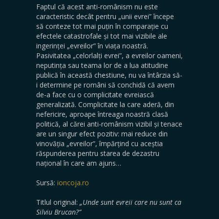
Faptul că acest anti-românism nu este
caracteristic decât pentru „unii evrei” începe
să conteze tot mai puțin în comparație cu
efectele catastrofale și tot mai vizibile ale
ingerinței „evreilor” în viața noastră.
Pasivitatea „celorlalți evrei”, a evreilor oameni,
neputința sau teama lor de a lua atitudine
publică în această chestiune, nu va întârzia să-
i determine pe români să conchidă că avem
de-a face cu o complicitate evreiască
generalizată. Complicitate la care aderă, din
nefericire, aproape întreaga noastră clasă
politică, al cărei anti-românism vizibil și tenace
are un singur efect pozitiv: mai reduce din
vinovăția „evreilor”, împărțind cu aceștia
răspunderea pentru starea de dezastru
național în care am ajuns…
Sursă:
ioncoja.ro
Titlul original:
„Unde sunt evreii care nu sunt ca
Silviu Brucan?”