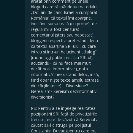
arătat prin comment pe unele
bloguri care răspândeau materialul
„Doi ani de când Israel a cumpărat
România” că textul îmi aparţine,
indicând sursa reală (cu probe), de
regulă mi-a fost cenzurat
comentariul (şters sau nepostat),
bloggerii respectivi preferând ideea
că textul aparţine SRI-ului, cu care
intrau şi într-un halucinant „dialog“
(monolog) public mut (cu SRI-ul),
acuzându-l că nu face mai mult
decât note informative („nota
informativă“ neexistând deloc, însă,
fiind doar nişte texte amplu extrase
din cărţile mele)… Diversiune?
Nerealism? Sereism dezinformativ
diversionist?
–
PS: Pentru a se înţelege realitatea
poziţionării SRI faţă de privatizările
trecute, este de văzut că Serviciul a
căutat să-l distrugă pe poliţistul
Constantin Duvac (pentru care eu,