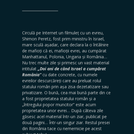
____________________
Circulă pe Internet un filmuleț cu un evreu,
Shimon Peretz, fost prim ministru în Israel,
mare sculă așadar, care declara la o întâlnire
de mafioți că ei, mafioții evrei, au cumpărat
Manhattanul, Polonia, Ungaria și România…
Nu trec multe zile și primesc un vast material
intitulat
„Doi ani de când Israel a cumpărat
România”
cu date concrete, cu numele
evreilor descurcăreți care au preluat rolul
statului român prin așa zisa dezetatizare sau
privatizare. O bună, cea mai bună parte din ce
a fost proprietatea statului român și a
„întregului popor muncitor” este acum
proprietatea unor evrei… După câteva zile
găsesc acel material într-un ziar, publicat pe
două pagini… Într-un singur ziar. Restul presei
din România tace cu nemernicie pe acest