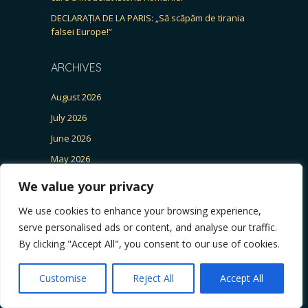
DECLARAȚIA DE LA PARIS: „Să scăpăm de tirania
falsei Europe!”
ARCHIVES
August 2026
July 2026
June 2026
May 2026
April 2026
We value your privacy
March 2026
We use cookies to enhance your browsing experience,
February 2026
serve personalised ads or content, and analyse our traffic.
January 2026
By clicking "Accept All", you consent to our use of cookies.
December 2025
Customise
Reject All
Accept All
November 2025
October 2025