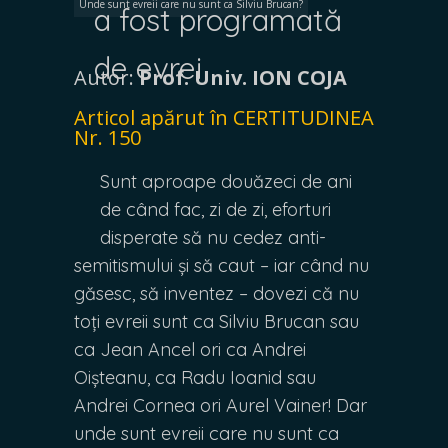
Unde sunt evreii care nu sunt ca Silviu Brucan?
a fost programată
de evrei
Autor:
Prof. Univ. ION COJA
Articol apărut în CERTITUDINEA
Nr. 150
Sunt aproape douăzeci de ani
de când fac, zi de zi, eforturi
disperate să nu cedez anti-
semitismului și să caut – iar când nu
găsesc, să inventez – dovezi că nu
toți evreii sunt ca Silviu Brucan sau
ca Jean Ancel ori ca Andrei
Oișteanu, ca Radu Ioanid sau
Andrei Cornea ori Aurel Vainer! Dar
unde sunt evreii care nu sunt ca