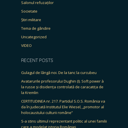
Salonul refuzaților
Societate
Știri militare
Tema de gândire
Uncategorized
VIDEO
RECENT POSTS
Gulagul de lângă noi. De la tanc la curcubeu
Avatarurile profesorului Dughin (I). Soft power à
la russe și disidența controlată de caracatița de
la Kremlin
CERTITUDINEA nr. 217. Partidul S.O.S. România va
da în judecată Institutul Elie Wiesel, „promotor al
holocaustului culturii române”
S-a stins ultimul reprezentant politic al unei familii
care a modelat istoria României