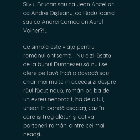
Silviu Brucan sau ca Jean Ancel ori
ca Andrei Oișteanu, ca Radu Ioanid
sau ca Andrei Cornea ori Aurel
Vainer?!…
Ce simplă este viața pentru
românul antisemit!… Nu e zi lăsată
de la bunul Dumnezeu să nu i se
ofere pe tavă încă o dovadă sau
chiar mai multe în aceeași zi despre
răul făcut nouă, românilor, ba de
un evreu nenorocit, ba de altul,
uneori în bandă asociați, caz în
care își trag alături și câțiva
parteneri români dintre cei mai
neaoși…