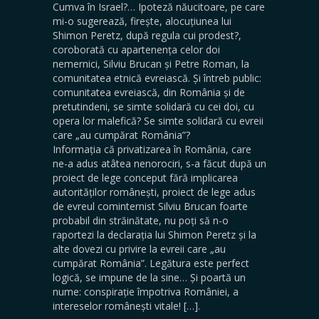
Cumva în Israel?… Ipoteză năucitoare, pe care
mi-o sugerează, firește, alocuțiunea lui
Shimon Peretz, după regula cui prodest?,
coroborată cu apartenența celor doi
nemernici, Silviu Brucan și Petre Roman, la
comunitatea etnică evreiască. Și întreb public:
comunitatea evreiască, din România și de
pretutindeni, se simte solidară cu cei doi, cu
opera lor malefică? Se simte solidară cu evreii
care „au cumpărat România”?
Informația că privatizarea în România, care
ne-a adus atâtea nenorociri, s-a făcut după un
proiect de lege conceput fără implicarea
autorităților românești, proiect de lege adus
de evreul cominternist Silviu Brucan foarte
probabil din străinătate, nu poți să n-o
raportezi la declarația lui Shimon Peretz și la
alte dovezi cu privire la evreii care „au
cumpărat România”. Legătura este perfect
logică, se impune de la sine… Și poartă un
nume: conspirație împotriva României, a
intereselor românești vitale! […].