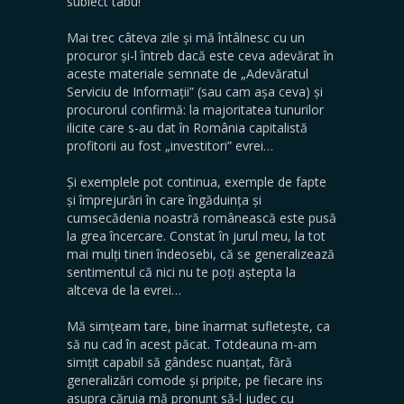
subiect tabu!
Mai trec câteva zile și mă întâlnesc cu un
procuror și-l întreb dacă este ceva adevărat în
aceste materiale semnate de „Adevăratul
Serviciu de Informații” (sau cam așa ceva) și
procurorul confirmă: la majoritatea tunurilor
ilicite care s-au dat în România capitalistă
profitorii au fost „investitori” evrei…
Și exemplele pot continua, exemple de fapte
și împrejurări în care îngăduința și
cumsecădenia noastră românească este pusă
la grea încercare. Constat în jurul meu, la tot
mai mulți tineri îndeosebi, că se generalizează
sentimentul că nici nu te poți aștepta la
altceva de la evrei…
Mă simțeam tare, bine înarmat sufletește, ca
să nu cad în acest păcat. Totdeauna m-am
simțit capabil să gândesc nuanțat, fără
generalizări comode și pripite, pe fiecare ins
asupra căruia mă pronunț să-l judec cu