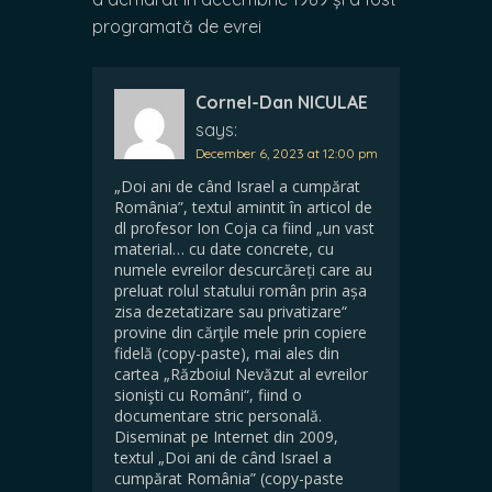
programată de evrei
Cornel-Dan NICULAE
says:
December 6, 2023 at 12:00 pm
„Doi ani de când Israel a cumpărat
România”, textul amintit în articol de
dl profesor Ion Coja ca fiind „un vast
material… cu date concrete, cu
numele evreilor descurcăreți care au
preluat rolul statului român prin așa
zisa dezetatizare sau privatizare“
provine din cărţile mele prin copiere
fidelă (copy-paste), mai ales din
cartea „Războiul Nevăzut al evreilor
sionişti cu Români“, fiind o
documentare stric personală.
Diseminat pe Internet din 2009,
textul „Doi ani de când Israel a
cumpărat România” (copy-paste