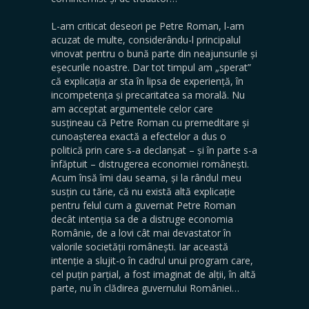
L-am criticat deseori pe Petre Roman, l-am
acuzat de multe, considerându-l principalul
vinovat pentru o bună parte din neajunsurile și
eșecurile noastre. Dar tot timpul am „sperat”
că explicația ar sta în lipsa de experiență, în
incompetența și precaritatea sa morală. Nu
am acceptat argumentele celor care
susțineau că Petre Roman cu premeditare și
cunoașterea exactă a efectelor a dus o
politică prin care s-a declanșat – și în parte s-a
înfăptuit – distrugerea economiei românești.
Acum însă îmi dau seama, și la rândul meu
susțin cu tărie, că nu există altă explicație
pentru felul cum a guvernat Petre Roman
decât intenția sa de a distruge economia
Românie, de a lovi cât mai devastator în
valorile societății românești. Iar această
intenție a slujit-o în cadrul unui program care,
cel puțin parțial, a fost imaginat de alții, în altă
parte, nu în clădirea guvernului României…