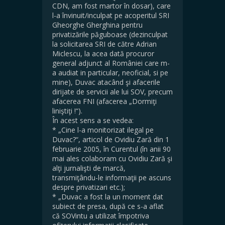
CDN, am fost martor în dosar), care
l-a învinuit/inculpat pe acoperitul SRI
Gheorghe Gherghina pentru
privatizările păguboase (dezinculpat
la solicitarea SRI de către Adrian
Miclescu, la acea dată procuror
general adjunct al României care m-
a audiat in particular, neoficial, si pe
mine), Duvac atacând şi afacerile
dirijate de servicii ale lui SOV, precum
afacerea FNI (afacerea „Dormiţi
liniştiţi !“).
În acest sens a se vedea:
* „Cine l-a monitorizat ilegal pe
Duvac?“, articol de Ovidiu Zară din 1
februarie 2005, în Curentul (în anii 90
mai ales colaboram cu Ovidiu Zară şi
alţi jurnalişti de marcă,
transmiţându-le informaţii pe ascuns
despre privatizari etc.);
* „Duvac a fost la un moment dat
subiect de presa, după ce s-a aflat
că SOVintu a utilizat împotriva