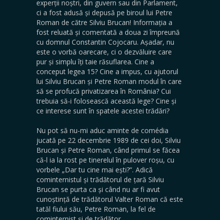
experții noștri, din guvern sau din Parlament,
ci a fost adusă și depusă pe biroul lui Petre
Roman de către Silviu Brucan! Informația a
fost reluată și comentată a doua zi împreună
cu domnul Constantin Cojocaru. Așadar, nu
este o vorbă oarecare, ci o dezvăluire care
pur și simplu îți taie răsuflarea. Cine a
conceput legea 15? Cine a impus, cu ajutorul
lui Silviu Brucan și Petre Roman modul în care
să se profucă privatizarea în România? Cui
trebuia să-i folosească această lege? Cine și
ce interese sunt în spatele acestei trădări?
Nu pot să nu-mi aduc aminte de comédia
jucată pe 22 decembrie 1989 de cei doi, Silviu
Brucan și Petre Roman, când primul se făcea
că-l ia la rost pe tinerelul în pulover roșu, cu
vorbele „Dar tu cine mai ești?”. Adică
cominternistul și trădătorul de țară Silviu
Brucan se purta ca și când nu ar fi avut
cunoștință de trădătorul Valter Roman că este
tatăl fiului său, Petre Roman, la fel de
cominternist și de trădător…