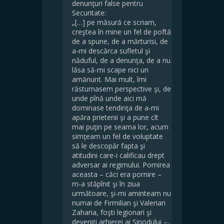
denunţuri false pentru
Securitate:
„[…] pe măsură ce scriam,
creştea în mine un fel de poftă
de a spune, de a mărturisi, de
a-mi descărca sufletul şi
năduful, de a denunţa, de a nu
lăsa să-mi scape nici un
amănunt. Mai mult, îmi
răsturnasem perspective şi, de
unde pînă unde aici mă
dominase tendinţa de a-mi
apăra prietenii şi a pune cît
mai puţin pe seama lor, acum
simţeam un fel de voluptate
să le descopăr fapta şi
atitudini care-i calificau drept
adversar ai regimului. Pornirea
aceasta – căci era pornire –
m-a stăpînit şi în ziua
următoare, şi-mi aminteam nu
numai de Firmilian şi Valerian
Zaharia, foşti legionari şi
deveniţi arhierei ai Sinodului –,