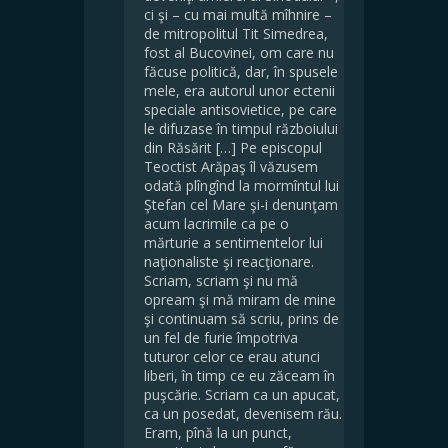
ci şi – cu mai multă mîhnire –
de mitropolitul Tit Simedrea,
fost al Bucovinei, om care nu
făcuse politică, dar, în spusele
mele, era autorul unor ectenii
speciale antisovietice, pe care
le difuzase în timpul războiului
din Răsărit […] Pe episcopul
Teoctist Arăpaş îl văzusem
odată plîngînd la mormîntul lui
Ştefan cel Mare şi-i denunţam
acum lacrimile ca pe o
mărturie a sentimentelor lui
naţionaliste şi reacţionare.
Scriam, scriam şi nu mă
opream şi mă miram de mine
şi continuam să scriu, prins de
un fel de furie împotriva
tuturor celor ce erau atunci
liberi, în timp ce eu zăceam în
puşcărie. Scriam ca un apucat,
ca un posedat, devenisem rău.
Eram, pînă la un punct,