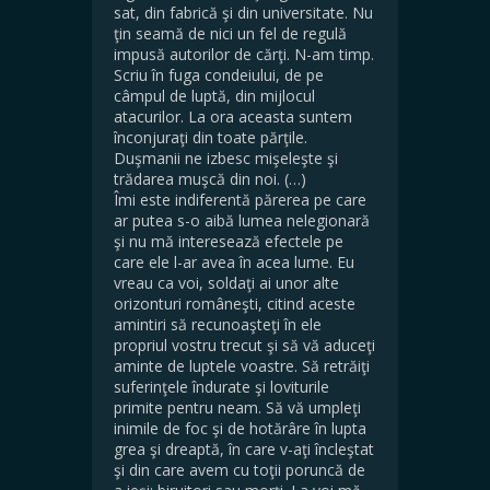
sat, din fabrică şi din universitate. Nu
ţin seamă de nici un fel de regulă
impusă autorilor de cărţi. N-am timp.
Scriu în fuga condeiului, de pe
câmpul de luptă, din mijlocul
atacurilor. La ora aceasta suntem
înconjuraţi din toate părţile.
Duşmanii ne izbesc mişeleşte şi
trădarea muşcă din noi. (…)
Îmi este indiferentă părerea pe care
ar putea s-o aibă lumea nelegionară
şi nu mă interesează efectele pe
care ele l-ar avea în acea lume. Eu
vreau ca voi, soldaţi ai unor alte
orizonturi româneşti, citind aceste
amintiri să recunoaşteţi în ele
propriul vostru trecut şi să vă aduceţi
aminte de luptele voastre. Să retrăiţi
suferinţele îndurate şi loviturile
primite pentru neam. Să vă umpleţi
inimile de foc şi de hotărâre în lupta
grea şi dreaptă, în care v-aţi încleştat
şi din care avem cu toţii poruncă de