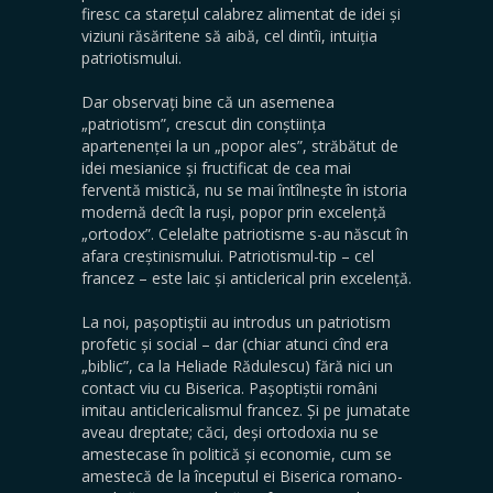
firesc ca starețul calabrez alimentat de idei și
viziuni ră­săritene să aibă, cel dintîi, intuiția
patriotismului.
Dar observați bine că un asemenea
„patriotism”, crescut din conștiința
apartenenței la un „popor ales”, stră­bătut de
idei mesianice și fructificat de cea mai
ferventă mistică, nu se mai întîlnește în istoria
modernă decît la ruși, popor prin excelență
„ortodox”. Celelalte patriotis­me s-au născut în
afara creștinismului. Patriotismul-tip – cel
francez – este laic și anticlerical prin excelență.
La noi, pașoptiștii au introdus un patriotism
profetic și social – dar (chiar atunci cînd era
„biblic”, ca la Heliade Rădulescu) fără nici un
contact viu cu Biserica. Pașoptiștii români
imitau anticlericalismul francez. Și pe juma­tate
aveau dreptate; căci, deși ortodoxia nu se
amestecase în politică și economie, cum se
amestecă de la începutul ei Biserica romano-