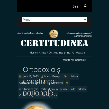
Search
for:
Home
/
Arhiva
/
Certitudinea print
/
Ortodoxia și
conștiința națională
Ortodoxia și
July 17, 2023
Miron Manega
Arhiva
conștiința
Certitudinea print
16 Comments
certitudinea.com
certitudinea.ro
Mircea Eliade
ortodox
națională
Ortodoxia și conștiința națională