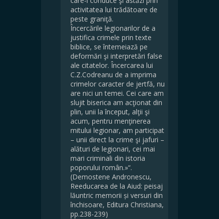
care-l conduce şi astăzi prin
activitatea lui trădătoare de
peste graniţă.
Încercările legionarilor de a
justifica crimele prin texte
biblice, se întemeiază pe
deformări şi interpretări false
ale citatelor. Încercarea lui
C.Z.Codreanu de a imprima
crimelor caracter de jertfă, nu
are nici un temei. Cei care am
slujit biserica am acţionat din
plin, unii la început, alţii şi
acum, pentru menţinerea
mitului legionar, am participat
– unii direct la crime şi jafuri –
alături de legionari, cei mai
mari criminali din istoria
poporului român.»“.
(Demostene Andronescu,
Reeducarea de la Aiud: peisaj
lăuntric memorii și versuri din
închisoare, Editura Christiana,
pp.238-239)