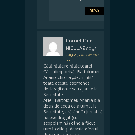
REPLY
Cornel-Dan
NICULAE
says:
July 21, 2023 at 4:04
pm
Câtă rătăcire rătăcitoare!
Căci, dimpotrivă, Bartolomeu
Anania chiar a „dezminţit“
toate aceste asemenea
declaraţii date sau ajunse la
Securitate.
Atfel, Bartolomeu Anania s-a
dezis de ceea ce a turnat la
Securitate, arătând în Jurnal că
fusese drogat (cu
scopolamină) când a făcut
turnătoriile şi descrie efectul
drogului asupra sa