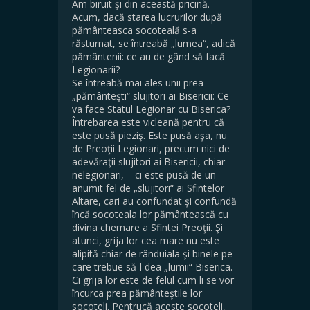
Am biruit şi din această pricină.
Acum, dacă starea lucrurilor după
pământeasca socoteală s-a
răsturnat, se întreabă „lumea“, adică
pământenii: ce au de gând să facă
Legionarii?
Se întreabă mai ales unii prea
„pământeşti“ slujitori ai Bisericii: Ce
va face Statul Legionar cu Biserica?
Întrebarea este vicleană pentru că
este pusă pieziş. Este pusă aşa, nu
de Preoţii Legionari, precum nici de
adevăraţii slujitori ai Bisericii, chiar
nelegionari, – ci este pusă de un
anumit fel de „slujitori“ ai Sfintelor
Altare, cari au confundat şi confundă
încă socoteala lor pământească cu
divina chemare a Sfintei Preoţii. Şi
atunci, grija lor cea mare nu este
alipită chiar de rânduiala şi binele pe
care trebue să-l dea „lumii“ Biserica.
Ci grija lor este de felul cum li se vor
încurca prea pământeştile lor
socoteli. Pentrucă aceste socoteli,