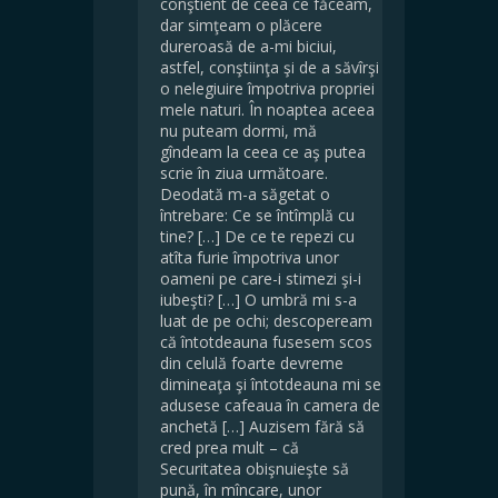
conştient de ceea ce făceam,
dar simţeam o plăcere
dureroasă de a-mi biciui,
astfel, conştiinţa şi de a săvîrşi
o nelegiuire împotriva propriei
mele naturi. În noaptea aceea
nu puteam dormi, mă
gîndeam la ceea ce aş putea
scrie în ziua următoare.
Deodată m-a săgetat o
întrebare: Ce se întîmplă cu
tine? […] De ce te repezi cu
atîta furie împotriva unor
oameni pe care-i stimezi şi-i
iubeşti? […] O umbră mi s-a
luat de pe ochi; descopeream
că întotdeauna fusesem scos
din celulă foarte devreme
dimineaţa şi întotdeauna mi se
adusese cafeaua în camera de
anchetă […] Auzisem fără să
cred prea mult – că
Securitatea obişnuieşte să
pună, în mîncare, unor