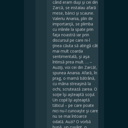
când eram duşi şi cei din
Zarcă, se instalau afară
mese, bănci şi scaune.
Valeriu Anania, plin de
importanţă, se plimba
cu mîinile la spate prin
faţa noastră iar prin
discursul pe care ni-l
ţinea căuta să atingă cât
mai mult coarda
sentimentală, şi aşa
întinsă prea mult. … –
Auziţi, voi cei din Zarcă!,
spunea Anania. Afară, în
prag, o mamă bătrână,
cu mâna streaşină la
ochi, scrutează zarea. O
soţie îşi aşteaptă soţul.
Un copil îşi aşteaptă
tăticul – pe care poate
nici nu-l cunoaşte şi care
nu se mai întoarce
odată. Auzi? O vorbă
bună, un cuvânt, o