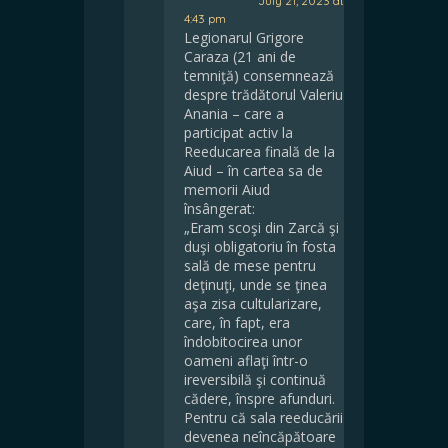
July 21, 2023 at
4:43 pm
Legionarul Grigore
Caraza (21 ani de
temniţă) consemnează
despre trădătorul Valeriu
Anania – care a
participat activ la
Reeducarea finală de la
Aiud – în cartea sa de
memorii Aiud
însângerat:
„Eram scoşi din Zarcă şi
duşi obligatoriu în fosta
sală de mese pentru
deţinuţi, unde se ţinea
aşa zisa cultularizare,
care, în fapt, era
îndobitocirea unor
oameni aflaţi într-o
ireversibilă şi continuă
cădere, înspre afunduri.
Pentru că sala reeducării
devenea neîncăpătoare