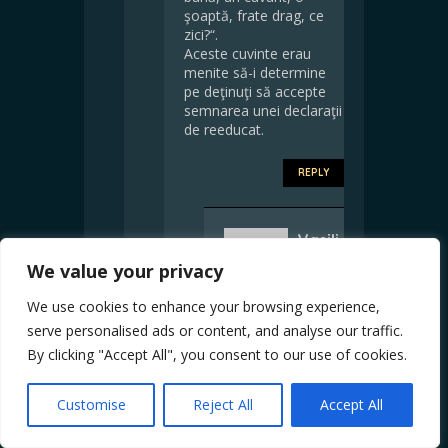
şoaptă, frate drag, ce
zici?“.
Aceste cuvinte erau
menite să-i determine
pe deţinuţi să accepte
semnarea unei declaraţii
de reeducat.
REPLY
Vasili
că
We value your privacy
MILIT
We use cookies to enhance your browsing experience,
ARU
serve personalised ads or content, and analyse our traffic.
says:
By clicking "Accept All", you consent to our use of cookies.
July 21, 2023 at 4:51
pm
Minciunile
Customise
Reject All
Accept All
REEDUCATORUL
UI VALERIU