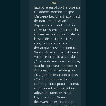
pm
Iată părerea oficială a Bisericii
Ortodoxe Române despre
Mișcarea Legionară exprimată
de Bartolomeu Anania
Raportul colonelului Crăciun
către Ministerul de Interne la
încheierea reeducării finale de
la Aiud din anii 1962-1964
conţine o referire și la
declaraţia scrisă a deţinutului
Valeriu Anania – Bartolomeu –
viitorul mitropolit al Clujului.
„Anania Valeriu, preot călugăr,
fost bibliotecarul Mitropoliei
Bucureşti, fost şef de grup
FDC (Frătie de Cruce) a spus:
«C.Z.Codreanu şi-a început
cariera politică printr-o crimă,
el a generat, a încurajat un
adevărat curent criminal
legionar. Horia Sima a
desăvârşit acest curent, pe