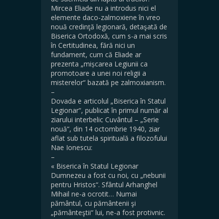
Mircea Eliade nu a introdus nici el
elemente daco-zalmoxiene în vreo
nouă credinţă legionară, detaşată de
Biserica Ortodoxă, cum s-a mai scris
în Certitudinea, fără nici un
fundament, cum că Eliade ar
prezenta „mișcarea Legiunii ca
promotoare a unei noi religii a
misterelor“ bazată pe zalmoxianism.
–
Dovada e articolul „Biserica în Statul
Legionar“, publicat în primul număr al
ziarului interbelic Cuvântul – „Serie
nouă“, din 14 octombrie 1940, ziar
aflat sub tutela spirituală a filozofului
Nae Ionescu:
–
« Biserica în Statul Legionar
Dumnezeu a fost cu noi, cu „nebunii
pentru Hristos“. Sfântul Arhanghel
Mihail ne-a ocrotit… Numai
pământul, cu pământenii şi
„pământeştii“ lui, ne-a fost protivnic.