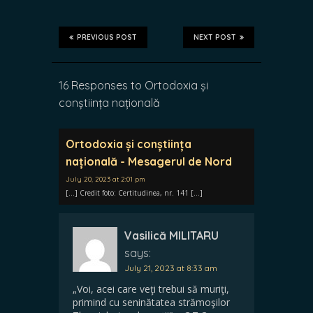
PREVIOUS POST
NEXT POST
16 Responses to Ortodoxia și
conștiința națională
Ortodoxia și conștiința
națională - Mesagerul de Nord
July 20, 2023 at 2:01 pm
[…] Credit foto: Certitudinea, nr. 141 […]
Vasilică MILITARU
says:
July 21, 2023 at 8:33 am
„Voi, acei care veţi trebui să muriţi,
primind cu seninătatea strămoşilor