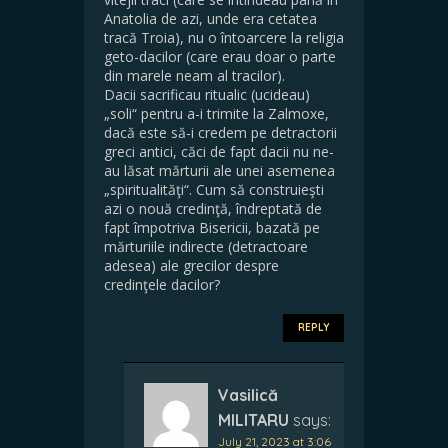
Anatolia de azi, unde era cetatea
tracă Troia), nu o întoarcere la religia
geto-dacilor (care erau doar o parte
din marele neam al tracilor).
Dacii sacrificau ritualic (ucideau)
„soli“ pentru a-i trimite la Zalmoxe,
dacă este să-i credem pe detractorii
greci antici, căci de fapt dacii nu ne-
au lăsat mărturii ale unei asemenea
„spiritualităţi“. Cum să construieşti
azi o nouă credinţă, îndreptată de
fapt împotriva Bisericii, bazată pe
mărturiile indirecte (detractoare
adesea) ale grecilor despre
credinţele dacilor?
REPLY
Vasilică
MILITARU
says:
July 21, 2023 at 3:06