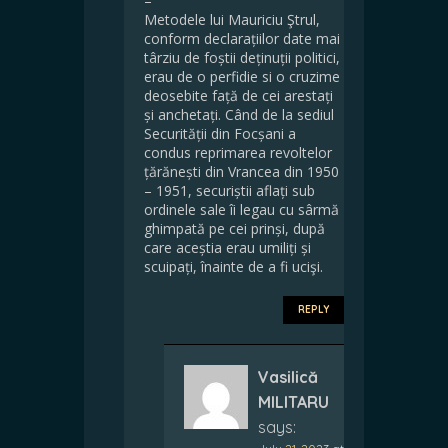
–
Metodele lui Mauriciu Ştrul,
conform declarațiilor date mai
târziu de foștii deținuții politici,
erau de o perfidie si o cruzime
deosebite față de cei arestați
și anchetați. Când de la sediul
Securității din Focșani a
condus reprimarea revoltelor
țărănești din Vrancea din 1950
– 1951, securiștii aflați sub
ordinele sale îi legau cu sârmă
ghimpată pe cei prinși, după
care aceștia erau umiliți și
scuipați, înainte de a fi ucişi.
REPLY
Vasilică
MILITARU
says: