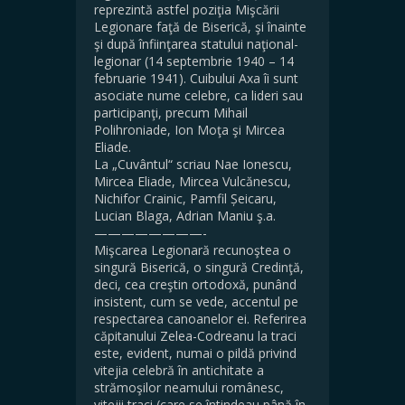
reprezintă astfel poziţia Mişcării
Legionare faţă de Biserică, şi înainte
şi după înfiinţarea statului naţional-
legionar (14 septembrie 1940 – 14
februarie 1941). Cuibului Axa îi sunt
asociate nume celebre, ca lideri sau
participanţi, precum Mihail
Polihroniade, Ion Moţa şi Mircea
Eliade.
La „Cuvântul“ scriau Nae Ionescu,
Mircea Eliade, Mircea Vulcănescu,
Nichifor Crainic, Pamfil Șeicaru,
Lucian Blaga, Adrian Maniu ş.a.
————————-
Mişcarea Legionară recunoştea o
singură Biserică, o singură Credinţă,
deci, cea creştin ortodoxă, punând
insistent, cum se vede, accentul pe
respectarea canoanelor ei. Referirea
căpitanului Zelea-Codreanu la traci
este, evident, numai o pildă privind
vitejia celebră în antichitate a
strămoşilor neamului românesc,
vitejii traci (care se întindeau până în