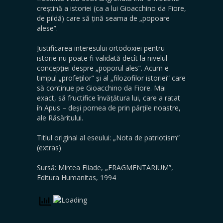
creștină a istoriei (ca a lui Gioacchino da Fiore,
de pildă) care să țină seama de „popoare
alese”.
Justificarea interesului ortodoxiei pentru
istorie nu poa­te fi validată decît la nivelul
concepției despre „poporul ales”. Acum e
timpul „profeților” și al „filozofilor istoriei” care
să continue pe Gioacchino da Fiore. Mai
exact, să fructifice învățătura lui, care a ratat
în Apus – deși por­nea de prin părțile noastre,
ale Răsăritului.
Titlul original al eseului: „Nota de patriotism”
(extras)
Sursă: Mircea Eliade, „FRAGMENTARIUM”,
Editura Humanitas, 1994