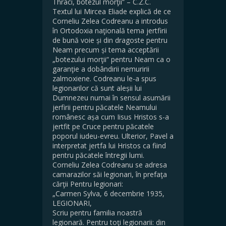
Thraci, botezul morţii“ – C.Z.C.
Textul lui Mircea Eliade explică de ce
Corneliu Zelea Codreanu a introdus
în Ortodoxia naţională tema jertfirii
de bună voie și din dragoste pentru
Neam precum și tema acceptării
„botezului morţii“ pentru Neam ca o
garanţie a dobândirii nemuririi
zalmoxiene. Codreanu le-a spus
legionarilor că sunt aleșii lui
Dumnezeu numai în sensul asumării
jerfirii pentru păcatele Neamului
românesc așa cum Iisus Hristos s-a
jertfit pe Cruce pentru păcatele
poporul iudeu-evreu. Ulterior, Pavel a
interpretat jertfa lui Hristos ca fiind
pentru păcatele întregii lumi.
Corneliu Zelea Codreanu se adresa
camarazilor săi legionari, în prefaţa
cărţii Pentru legionari:
„Carmen Sylva, 6 decembrie 1935,
LEGIONARI,
Scriu pentru familia noastră
legionară. Pentru toţi legionarii: din