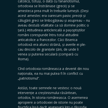
catolică, totuși, o dată cu fanariotis­mul,
ortodoxia se înstrăinase (grecii) și se
amesteca prea mult în treburile lumești. (Deși
acest amestec era oare­cum pasiv; preoții și
călugării greci se îmbogățeau și asu­preau – nu
aveau destulă vitalitate ca să domine politic o
țară.) Atitudinea anticlericală a pașoptiștilor
români co­respunde întru totul atitudinii
anticatolice a francezilor. Căci Biserica
ortodoxă era atunci străină, și averile ei ple­
cau dincolo de granițele țării, de unde îi
venea și puterea seculară (compară cu
Roma).
Cînd ortodoxia româneasca a devenit din nou
națio­nala, ea nu mai putea fi în conflict cu
„patriotismul”.
Astăzi, toate semnele ne vestesc o nouă
intervenție a creștinismului răsăritean,
ortodox, în istoria româneasca. O asemenea
apropiere a ortodoxiei de istorie nu poa­te
fructifica însă decît angrenată într-o filozofie