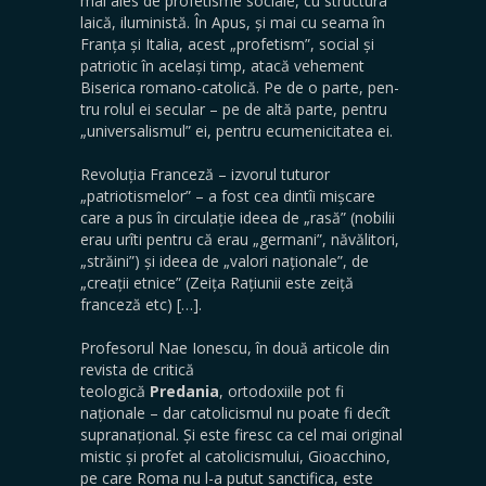
mai ales de profetisme sociale, cu structura
laică, iluministă. În Apus, și mai cu seama în
Franța și Italia, acest „profetism”, social și
patriotic în același timp, atacă vehement
Biserica romano-catolică. Pe de o parte, pen­
tru rolul ei secular – pe de altă parte, pentru
„universa­lismul” ei, pentru ecumenicitatea ei.
Revoluția Franceză – izvorul tuturor
„patriotisme­lor” – a fost cea dintîi mișcare
care a pus în circulație ideea de „rasă” (nobilii
erau urîti pentru că erau „ger­mani”, năvălitori,
„străini”) și ideea de „valori naționale”, de
„creații etnice” (Zeița Rațiunii este zeiță
franceză etc) […].
Profesorul Nae Ionescu, în două articole din
revista de critică
teologică
Predania
, ortodoxiile pot fi
naționale – dar catolicismul nu poate fi decît
supranațional. Și este firesc ca cel mai original
mistic și profet al catolicismu­lui, Gioacchino,
pe care Roma nu l-a putut sanctifica, este