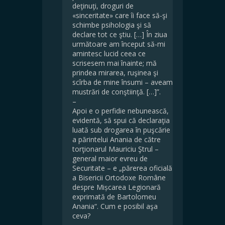
deţinuţi, droguri de
«sinceritate» care îi face să-şi
schimbe psihologia şi să
declare tot ce ştiu. […] În ziua
următoare am început să-mi
amintesc lucid ceea ce
scrisesem mai înainte; mă
prindea mirarea, ruşinea şi
scîrba de mine însumi – aveam
mustrări de conştiinţă. […]”.
–
Apoi e o perfidie nebunească,
evidentă, să spui că declaraţia
luată sub drogarea în puşcărie
a părintelui Anania de către
torţionarul Mauriciu Ştrul –
general maior evreu de
Securitate – e „părerea oficială
a Bisericii Ortodoxe Române
despre Mișcarea Legionară
exprimată de Bartolomeu
Anania“. Cum e posibil aşa
ceva?