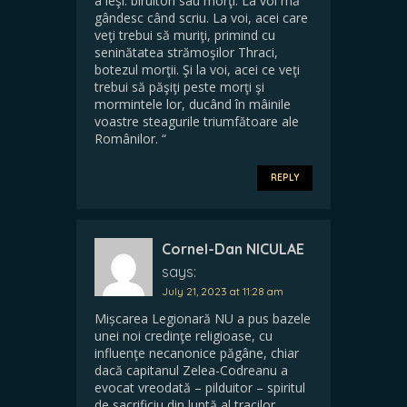
a ieşi: biruitori sau morţi. La voi mă
gândesc când scriu. La voi, acei care
veţi trebui să muriţi, primind cu
seninătatea strămoşilor Thraci,
botezul morţii. Şi la voi, acei ce veţi
trebui să păşiţi peste morţi şi
mormintele lor, ducând în mâinile
voastre steagurile triumfătoare ale
Românilor. “
REPLY
Cornel-Dan NICULAE
says:
July 21, 2023 at 11:28 am
Mișcarea Legionară NU a pus bazele
unei noi credinţe religioase, cu
influenţe necanonice păgâne, chiar
dacă capitanul Zelea-Codreanu a
evocat vreodată – pilduitor – spiritul
de sacrificiu din luptă al tracilor.