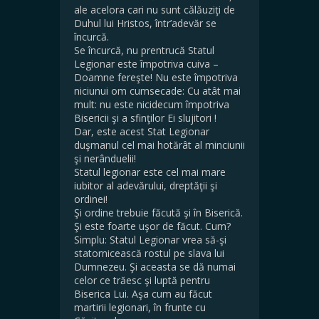
ale acelora cari nu sunt călăuziţi de
Duhul lui Hristos, într’adevăr se
încurcă.
Se încurcă, nu prentrucă Statul
Legionar este împotriva cuiva –
Doamne fereşte! Nu este împotriva
niciunui om cumsecade: Cu atât mai
mult: nu este nicidecum împotriva
Bisericii şi a sfinţilor Ei slujitori !
Dar, este acest Stat Legionar
duşmanul cel mai hotărât al minciunii
şi nerânduelii!
Statul legionar este cel mai mare
iubitor al adevărului, dreptăţii şi
ordinei!
Şi ordine trebuie făcută şi în Biserică.
Şi este foarte uşor de făcut. Cum?
Simplu: Statul Legionar vrea să-şi
statornicească rostul pe slava lui
Dumnezeu. Şi aceasta se dă numai
celor ce trăesc şi luptă pentru
Biserica Lui. Aşa cum au făcut
martirii legionari, în frunte cu