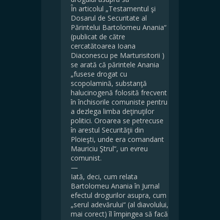
În articolul „Testamentul şi
Dosarul de Securitate al
Părintelui Bartolomeu Anania“
(publicat de către
cercatătoarea Ioana
Diaconescu pe Marturisitorii )
se arată că părintele Anania
„fusese drogat cu
scopolamină, substanţă
halucinogenă folosită frecvent
în închisorile comuniste pentru
a dezlega limba deţinuţilor
politici. Oroarea se petrecuse
în arestul Securităţii din
Ploieşti, unde era comandant
Mauriciu Ştrul“, un evreu
comunist.
—
Iată, deci, cum relata
Bartolomeu Anania în Jurnal
efectul drogurilor asupra, cum
„serul adevărului“ (al diavolului,
mai corect) îl împingea să facă