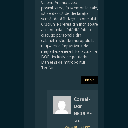
Valeriu Anania avea
posibilitatea, în Memoriile sale,
să se dezică de declaraţia
scrisă, dată în faţa colonelului
Crăciun. Părerea din închisoare
a lui Anania – întărită într-o
discuţie personală din
cabinetul său de mitropolit la
Cluj – este împărtășită de
majoritatea ierarhilor actuali ai
BOR, inclusiv de patriarhul
Daniel și de mitropolitul
Teofan.
REPLY
Cornel-
Dan
NICULAE
says:
July 21, 2023 at 4:38 pm