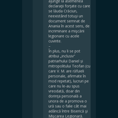
ajunge la asemenea
declaraţii forţate cu care
se lăuda Crăciun,
neexistând totuşi un
document semnat de
Anania în acest sens, de
incriminare a mişcării
legionare cu acele
cuvinte.
–
În plus, nu li se pot
atribui „inclusiv“
patriarhului Daniel și
mitropolitului Teofan (cu
care V. M. are răfuieli
personale, afirmate în
mod repetat), lucruri pe
care nu le-au spus
vreodată, doar din
dorinţa personală a
unora de a promova o
ură sau o falie cât mai
adâncă între Biserică şi
Mişcarea Legionară.