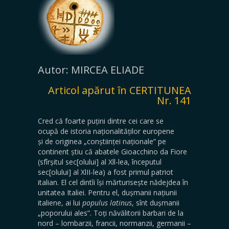
Autor: MIRCEA ELIADE
Articol apărut în CERTITUNEA
Nr. 141
Cred că foarte puțini dintre cei care se
ocupă de istoria naționalităților europene
și de originea „conștiinței națio­nale” pe
continent știu că abatele Gioacchino da Fiore
(sfîrșitul sec[olului] al Xll-lea, începutul
sec[olului] al XlII-lea) a fost primul patriot
italian. El cel dintîi își mărturisește nădejdea în
unitatea Italiei. Pentru el, dușmanii națiunii
italiene, ai lui
populus latinus
, sînt dușmanii
„poporului ales”. Toți năvălitorii barbari de la
nord – lombarzii, francii, normanzii, germanii –