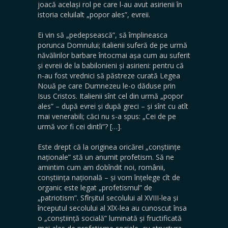
joacă același rol pe care l-au avut asirienii în
istoria celuilalt „popor ales”, evreii.
Ei vin să „pedepsească”, să împlineasca
porunca Dom­nului; italienii suferă de pe urmă
năvălirilor barbare în­tocmai așa cum au suferit
și evreii de la babilonieni și asirieni: pentru că
n-au fost vrednici să păstreze curată Legea
Nouă pe care Dumnezeu le-o dăduse prin
Isus Cristos. Italienii sînt cel din urmă „popor
ales” – după evrei și după greci – și sînt cu atît
mai venerabili; căci nu s-a spus: „Cei de pe
urmă vor fi cei dintîi”? […].
Este drept că la originea oricărei „conștiințe
naționale” stă un anumit profetism. Să ne
amintim cum am dobîndit noi, românii,
conștiința națională – și vom înțelege cît de
organic este legat „profetismul” de
„patriotism”. Sfîrșitul secolului al XVIII-lea și
începutul secolului al XlX-lea au cunoscut însa
o „conștiință socială” luminată și fruc­tificată