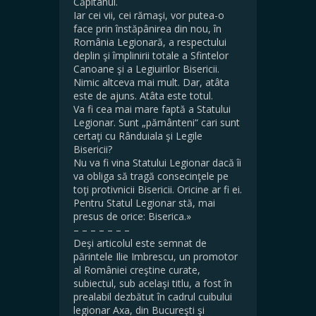
Căpitanul.
Iar cei vii, cei rămaşi, vor putea-o
face prin înstăpânirea din nou, în
România Legionară, a respectului
deplin şi împlinirii totale a Sfintelor
Canoane şi a Legiuirilor Bisericii.
Nimic altceva mai mult. Dar, atâta
este de ajuns. Atâta este totul.
Va fi cea mai mare faptă a Statului
Legionar. Sunt „pământeni“ cari sunt
certaţi cu Rânduiala şi Legile
Bisericii?
Nu va fi vina Statului Legionar dacă îi
va obliga să tragă consecinţele pe
toţi protivnicii Bisericii. Oricine ar fi ei.
Pentru Statul Legionar stă, mai
presus de orice: Biserica.»
– – – – – – –
Deşi articolul este semnat de
părintele Ilie Imbrescu, un promotor
al României creştine curate,
subiectul, sub acelaşi titlu, a fost în
prealabil dezbătut în cadrul cuibului
legionar Axa, din Bucureşti şi