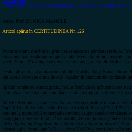
2 Comments
antisemitism
certitudinea.com
certitudinea.ro
Gică Manole
Mihai Emine
Autor: Prof. Dr. GICĂ MANOLE
Articol apărut în CERTITUDINEA Nr. 126
Popor tolerant, românii au primit să se aşeze pe pământul ţării lor, în 
discriminarea rasială sau religioasă faţă de ceilalţi. Străinii aşezaţi la 
vechi. Sunt „n” exemple ce dovedesc toleranţa, mai mult decât atât, om
O situaţie aparte au avut-o românii din Transilvania şi Banat, cărora, d
din istorie (aproape o mie de ani). Aşadar, în pământurile româneşti intr
Spaţiul românesc extracarpatic, însă, a fost încă de la întemeierea state
tătari etc., care o dată nu s-au plâns că nu au drepturi şi libertate sau c
Între toate etniile ce s-au aşezat la noi, evreii constituie un caz aparte
împărţiri ale Poloniei de către Rusia, Austria şi Prusia (1772; 1793; 1
renunţe la monopolul comercial-economic asupra statelor româneşti ext
ocupaţia lor favorită fiind „cârciumăritul, cu vin, holercă şi bere”. Ge
fără a fi prea mult supărat, din sudoarea creştinilor muncitori”
. Spre 
persecutaţi cu brutalitate în Rusia, circa 20.000 de evrei forţează gran