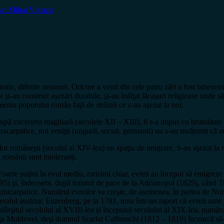
scu
Mihai Viteazu
istorie, diferite neamuri. Oricine a venit din cele patru zări a fost bine
noi şi-au construit aşezări durabile, şi-au înălţat lăcaşuri religioase unde
enia poporului român faţă de străinii ce s-au aşezat la noi.
upă cucerirea maghiară (secolele XII – XIII), li s-a impus cu brutalitate
acarpatice, noi veniţii (ungurii, secuii, germanii) nu s-au mulţumit că au 
lor româneşti (secolul al XIV-lea) un spaţiu de imigrare. S-au aşezat la n
ă românii sunt intoleranţi.
. Foarte puţini în evul mediu, rarisimi chiar, evreii au început să emigrez
795) şi, îndeosebi, după tratatul de pace de la Adrianopol (1829), când T
racarpatice. Numărul evreilor va creşte, de asemenea, în partea de Nord
neralul austriac Euzenberg, pe la 1781, nota într-un raport că evreii sunt
sfârşitul secolului al XVIII-lea şi începutul secolului al XIX-lea, număr
iţa Moldovei, deşi domnul Scarlat Callimachi (1812 – 1819) încearcă să-i 