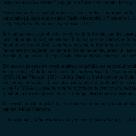
instalarea masivă a evreilor în spaţiul românesc extracarpatic făcea par
Aşezarea evreilor în spaţiul românesc, în deceniile ce au urmat anului 1
antiromâneşti, după cum susţinea Vasile Alecsandri, la 7 octombrie 18
vechii stăpâni ai României să facă nişte sclavi”
.
Întru atingerea acestui obiectiv, evreii veniţi în România au declanşat
lor! Calomniile împrăştiate deliberat în toată lumea de către evrei împ
timpului vor fi nevoiţi să
„legitimeze prezenţa în România a acestor i
îndeplinire nestingheriţi, cu ajutorul Ocultei mondiale, proiectul „Isr
României, fapt ce-l va face pe Vasile Alecsandri să declare despre acest
Din această perspectivă evreii urmăresc culpabilizarea poporului român 
În consecinţă, Radu Ioanid îi acuză de „
antisemitism
” (sic!) pe unii 
1595), Mihai Viteazul (1593 – 1601). Dacă ar fi să-l credem pe Radu I
rea credinţă desăvârşită în a analiza istoria noastră în ultimele trei seco
secolul al XIX-lea, legislaţia română referitoare la evrei se dezvoltă 
românilor, care este apreciat doar ca o lungă „discriminare antisemită”; 
În această atmosferă viciată de colportarea de minciuni şi calomnii la a
naţional Mihai Eminescu.
Titlul original:
„Mihai Eminescu despre evrei (Curierul de Iași – 187