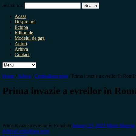
Search for:
Acasa
Despre noi
Echipa
Editoriale
Modelul de țară
Autori
Arhiva
Contact
Home
/
Arhiva
/
Certitudinea print
/
Prima invazie a evreilor în Româ
Prima invazie a evreilor în Rom
Prima invazie a evreilor în România
January 23, 2023
Miron Manega
Arhiva
Certitudinea print