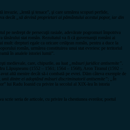
ă invazie, „lentă şi tenace”, şi care urmărea scopuri perfide,
eva decât
„să devină proprietari ai pământului acestui popor, iar din
otul pe nedrept de persecuţii rasiale, adevărate pogromuri împotriva
a tânărului stat român. Rezultatul va fi că guvernanţii români ai
ai mult: drepturi egale ca oricare cetăţean român, pentru a duce la
oporului român, urmărea constituirea unui stat evreiesc pe teritoriul
amă în analele istoriei lumii”.
şti medievale, care, chipurile, au luat
„măsuri juridice antisemite”
.
exandru Lăpuşneanu (1552 – 1561; 1564 – 1568), Aron Tiranul (1592 –
fi avut altă menire decât să-i combată pe evrei. Dăm câteva exemple de
, unii dintre ei adoptând măsuri discriminatorii antisemite”
;
„În
or” lui Radu Ioanid cu privire la secolul al XIX-lea în istoria
scrie seria de articole, cu privire la chestiunea evreilor, poetul