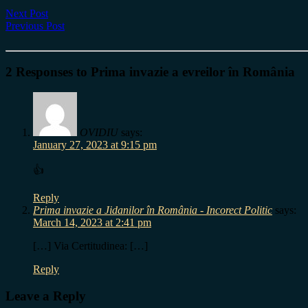
Next Post
Previous Post
2 Responses to Prima invazie a evreilor în România
OVIDIU
says:
January 27, 2023 at 9:15 pm
👍
Reply
Prima invazie a Jidanilor în România - Incorect Politic
says:
March 14, 2023 at 2:41 pm
[…] Via Certitudinea: […]
Reply
Leave a Reply