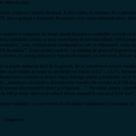
te dintr-un plan.
829, a luat un caracter de masă. A fost vorba, în realitate, de o adevărat
79, într-o şedinţă a Senatului României, noii veniţi urmărind nimic altc
 şi susţinut o campanie de lungă durată împotriva românilor, acuzaţi cu t
otriva românilor aveau ca scop exercitarea de presiuni (după 1866) asupr
nvadatori”
, care, nefiind deloc mulţumiţi cu cele ce obţinuseră, voiau m
ael în România”. Acest proiect malefic, cu intenţia de genocid împotriva p
 proiect, în acelaşi discurs în Senatul României, că este unul „fără de se
ca popor antisemit încă de la geneză, de la constituirea statelor române
dintre marii domni ai noştri ca Ştefăniţă cel Viteaz (1517 – 1527), Al
oanid (nu-l credem cu niciun chip), întreaga istorie a românilor nu ar 
le:
„atitudinea oscilantă a domnitorilor români din secolul al XVIII-lea
sub semnul discriminării etnice şi religioase…”
. Nu stărui asupra „opiniil
la atât şi nimic altceva se reduce istoria noastră în veacul al XIX-lea!!!
dresa românilor, cu care evreii din România împânzeau Occidentul, îşi va 
6”
(fragment)