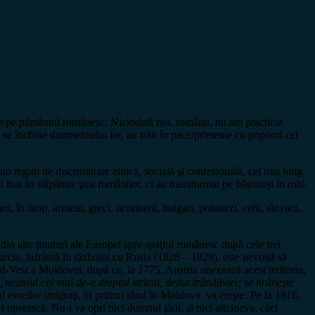
venit pe pământul românesc. Niciodată noi, românii, nu am practicat
 să se închine dumnezeului lor, au trăit în pace/prietenie cu poporul cel
 un regim de discriminare etnică, socială şi confesională, cel mai lung
luat în stăpânire ţara românilor, ci au transformat pe băştinaşi în robi.
oi, în timp, armeni, greci, ucraineni, bulgari, polonezi, cehi, slovaci,
e din alte ţinuturi ale Europei spre spaţiul românesc după cele trei
urcia, înfrântă în războiul cu Rusia (1828 – 1829), este nevoită să
-Vest a Moldovei, după ce, la 1775, Austria anexează acest teritoriu,
„neamul cel mai de-a dreptul stricat, dedat trândăviei; se hrăneşte
ul evreilor imigraţi, în primul rând în Moldova, va creşte. Pe la 1816,
oprească. Nu-i va opri nici domnul ţării, şi nici altcineva, căci