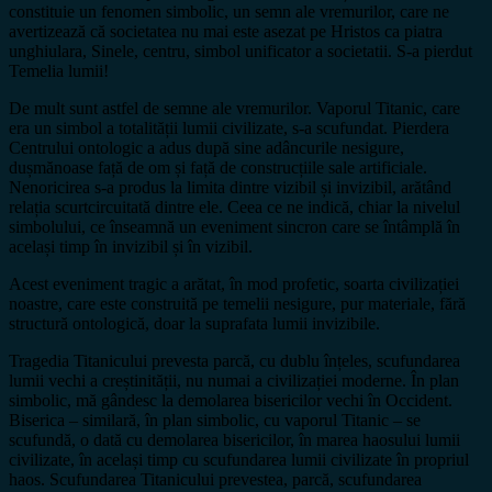
constituie un fenomen simbolic, un semn ale vremurilor, care ne
avertizează că societatea nu mai este asezat pe Hristos ca piatra
unghiulara, Sinele, centru, simbol unificator a societatii. S-a pierdut
Temelia lumii!
De mult sunt astfel de semne ale vremurilor. Vaporul Titanic, care
era un simbol a totalității lumii civilizate, s-a scufundat. Pierdera
Centrului ontologic a adus după sine adâncurile nesigure,
dușmănoase față de om și față de construcțiile sale artificiale.
Nenoricirea s-a produs la limita dintre vizibil și invizibil, arătând
relația scurtcircuitată dintre ele. Ceea ce ne indică, chiar la nivelul
simbolului, ce înseamnă un eveniment sincron care se întâmplă în
același timp în invizibil și în vizibil.
Acest eveniment tragic a arătat, în mod profetic, soarta civilizației
noastre, care este construită pe temelii nesigure, pur materiale, fără
structură ontologică, doar la suprafata lumii invizibile.
Tragedia Titanicului prevesta parcă, cu dublu înțeles, scufundarea
lumii vechi a creștinității, nu numai a civilizației moderne. În plan
simbolic, mă gândesc la demolarea bisericilor vechi în Occident.
Biserica – similară, în plan simbolic, cu vaporul Titanic – se
scufundă, o dată cu demolarea bisericilor, în marea haosului lumii
civilizate, în același timp cu scufundarea lumii civilizate în propriul
haos. Scufundarea Titanicului prevestea, parcă, scufundarea