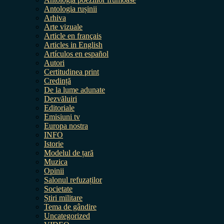
Antologia rușinii
Arhiva
Arte vizuale
Article en français
Articles in English
Artículos en español
Autori
Certitudinea print
Credință
De la lume adunate
Dezvăluiri
Editoriale
Emisiuni tv
Europa nostra
INFO
Istorie
Modelul de țară
Muzica
Opinii
Salonul refuzaților
Societate
Știri militare
Tema de gândire
Uncategorized