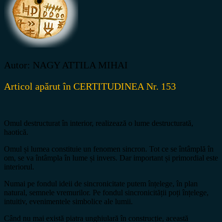
Autor: NAGY ATTILA MIHAI
Articol apărut în CERTITUDINEA Nr. 153
Omul destructurat în interior, realizează o lume destructurată,
haotică.
Omul și lumea constituie un fenomen sincron. Tot ce se întâmplă în
om, se va întâmpla în lume și invers. Dar important și primordial este
interiorul.
Numai pe fondul ideii de sincronicitate putem înțelege, în plan
natural, semnele vremurilor. Pe fondul sincronicității poți înțelege,
intuitiv, evenimentele simbolice ale lumii.
Când nu mai există piatra unghiulară în construcție, această