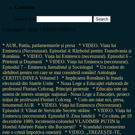
Cautare
Search for:
Copyright © 2026, CERTITUDINEA.
* AUR, Patria, parlamentarele și presa
* VIDEO. Viata lui
Eminescu (Necenzurat). Episodul 4: Războiul pentru Transilvania și
România
* VIDEO. Viața lui Eminescu (necenzurat). Episodul 6 –
Prietenii și Dușmanii
* VIDEO. Viața lui Eminescu (necenzurat).
Episodul 7 – Eminescu Jurnalistul și Sociologul
* Un cadou de
sărbători pentru cei care se mai consideră români! Antologia
CERTITUDINEA Volumul I
* Implicarea României în frauda
electorală din Statele Unite
* Noua Lege a Educației elaborată de
profesorul Florian Colceag. Principii generale
* Educația este un
sistem de interes strategic național - Noua Lege a Educației, proiect
inițiat de profesorul Florian Colceag
* Cum am ratat noi, presa,
fenomenul AUR
* VIDEO. Viața lui Eminescu (Necenzurat).
Episodul 3: Vânat de Serviciile Secrete străine
* VIDEO. Viața lui
Eminescu (necenzurat). Episodul 9. Ziua fatidică
* Ce căuta, pe 19
decembrie 1989, locotenent-colonelul VLADIMIR PUTIN la
Hotelul Athénée Palace din București?
* Scandalul coronavirus
este o crimă împotriva omenirii
* VIDEO. „TREZEȘTE-TE,