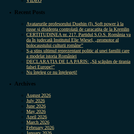
VIDEO
Recent Posts
Avatarurile profesorului Dughin (I). Soft power à la
russe și disidența controlată de caracatița de la Kremlin
CERTITUDINEA nr. 217. Partidul S.O.S. România va
da în judecată Institutul Elie Wiesel, „promotor al
holocaustului culturii române”
S-a stins ultimul reprezentant politic al unei familii care
a modelat istoria României
DECLARAȚIA DE LA PARIS: „Să scăpăm de tirania
falsei Europe!”
Nu înțeleg ce nu înțelegeți!
Archives
August 2026
July 2026
June 2026
May 2026
April 2026
March 2026
February 2026
January 2026