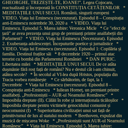
GHEORGHE, TREZEȘTE-TE, IOANE!”. Legea Cojocaru,
reactualizată și încorporată în CONSTITUȚIA CETĂȚENILOR
*
MEDITAȚIILE UNUI SECUI. Românii, singurii europeni
*
VIDEO. Viața lui Eminescu (necenzurat). Episodul 8 – Conspirația
anti-Eminescu noiembrie 30, 2020 a
* VIDEO. Viața lui
Eminescu. Episodul 5. Marea iubire: Veronica Micle
* Ce "efect de
țară" ar avea prezența unui grup de premianți printre analfabeții din
Parlament?
* VIDEO. Viața lui Eminescu (Necenzurat). Episodul
2. Exuberanța adolescenței. Începuturile poetice și jurnalistice
*
VIDEO. Viața lui Eminescu (necenzurat). Episodul 1: Copilăria și
familia. Destinul fraților săi
* 8 decembrie 1920 – primul atac
terorist cu bombă din Parlamentul României
* DAN PURIC.
Libertatea milei
* MEDITAȚIILE UNUI SECUI. De ce atâta
dușmănie fără rost față de români? Nu e destul cât i-am chinuit,
atâtea secole?
* În secolul al VI-lea după Hristos, populația din
Tracia vorbea românește
* Ce sărbătorim, de fapt, la 1
Decembrie
* Viața lui Eminescu (necenzurat). Episodul 8 –
Conspirația anti-Eminescu
* Iuliean Horneț, un premiant printre
analfabeți. „Profesioniștii – AUR-ul Neamului Românesc”
*
Imposibila dreptate (II). Călăii în robe și internaționala ticăloșilor
*
Imposibila dreptate pentru victimele genocidului comunist și
neocomunist (I)
* Superioritatea civilizației unui sat față de
primitivismul de lux al statului modern
* Beethoven, expulzat din
muzică de mișcarea Woke
* „Profesioniștii sunt AUR-ul Neamului
Românesc”
* Viața lui Eminescu. Episodul 5. Marea iubire: