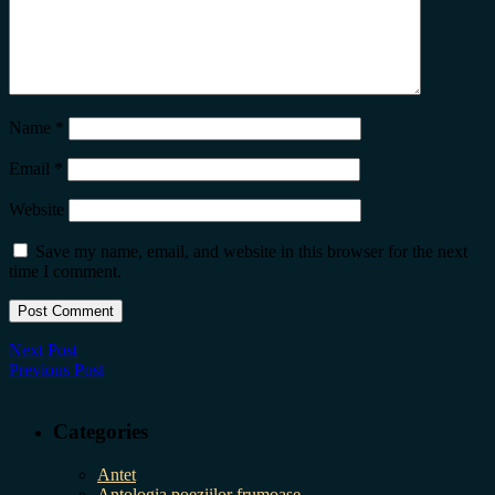
Name
*
Email
*
Website
Save my name, email, and website in this browser for the next
time I comment.
Next Post
Previous Post
Categories
Antet
Antologia poeziilor frumoase